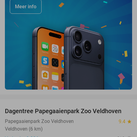
Meer info
favorite_border
Dagentree Papegaaienpark Zoo Veldhoven
26%
Papegaaienpark Zoo Veldhoven
9.4
star
Veldhoven (6 km)