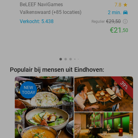
BeLEEF NaviGames
7.8
star
Valkenswaard (+85 locaties)
2 min.
directions_car
Verkocht: 5.438
€29
,50
Regulier
€21
,50
Populair bij mensen uit Eindhoven:
39%
NEW
TODAY