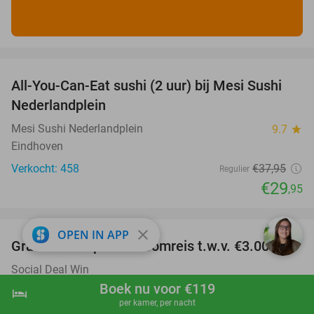
favorite_border
All-You-Can-Eat sushi (2 uur) bij Mesi Sushi
21%
Nederlandplein
Mesi Sushi Nederlandplein
9.7
star
Eindhoven
Verkocht: 458
€37
,95
Regulier
€29
,95
favorite_border
close
OPEN IN APP
Gratis kans op een droomreis t.w.v. €3.000
Social Deal Win
Online
Boek nu voor €119
hotel
shopping_cart
Boek nu
navigate_next
per kamer, per nacht
Gratis
Verkocht: 184.296