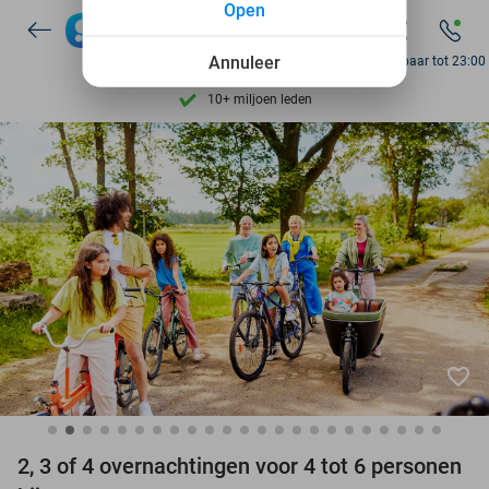
Open
Ontdek 15.000+ deals
7 dagen per week beschikbaar
Annuleer
Bereikbaar tot 23:00
10+ miljoen leden
9,4
op basis van
206.011 reviews
Ontdek 15.000+ deals
7 dagen per week beschikbaar
10+ miljoen leden
favorite_border
2, 3 of 4 overnachtingen voor 4 tot 6 personen