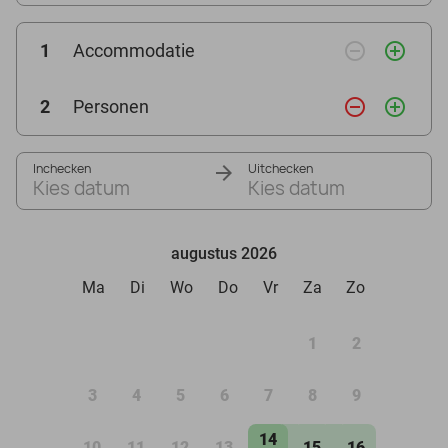
remove_circle_outline
add_circle_outline
1
Accommodatie
remove_circle_outline
add_circle_outline
2
Personen
Inchecken
Uitchecken
Kies datum
Kies datum
augustus 2026
Ma
Di
Wo
Do
Vr
Za
Zo
1
2
3
4
5
6
7
8
9
14
10
11
12
13
15
16