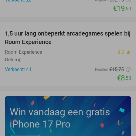
€19
,50
favorite_border
1,5 uur lang onbeperkt arcadegames spelen bij
46%
NEW
Room Experience
TODAY
Room Experience
9.2
star
Geldrop
Verkocht: 41
€15
,75
Regulier
€8
,50
Win vandaag een gratis
iPhone 17 Pro