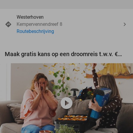
Westerhoven
Kempervennendreef 8
Routebeschrijving
Maak gratis kans op een droomreis t.w.v. €3.000!
play_circle