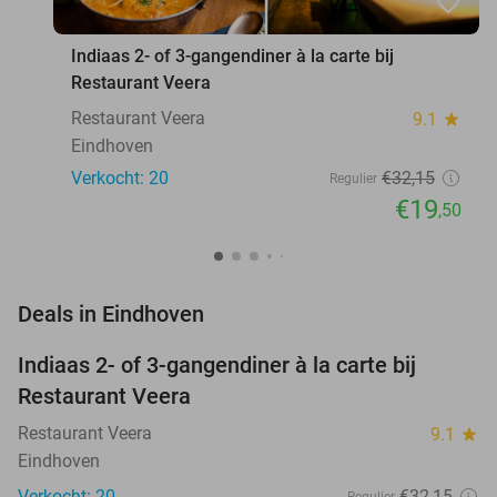
favorite_border
Indiaas 2- of 3-gangendiner à la carte bij
Restaurant Veera
Restaurant Veera
9.1
star
Eindhoven
Verkocht: 20
€32
,15
Regulier
€19
,50
favorite_border
Deals in Eindhoven
Indiaas 2- of 3-gangendiner à la carte bij
39%
NEW
Restaurant Veera
TODAY
Restaurant Veera
9.1
star
Eindhoven
Verkocht: 20
€32
,15
Regulier