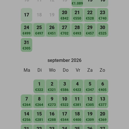
€1.089
20
21
22
23
17
18
19
€842
€550
€528
€740
24
25
26
27
28
29
30
€499
€497
€451
€702
€493
€457
€525
31
€305
september 2026
Ma
Di
Wo
Do
Vr
Za
Zo
1
2
3
4
5
6
€322
€321
€586
€422
€347
€405
7
8
9
10
11
12
13
€264
€264
€273
€522
€381
€305
€377
14
15
16
17
18
19
20
€256
€281
€288
€544
€400
€309
€369
21
22
23
24
25
26
27