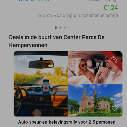
€124
Excl. ca. €5,25 p.p.p.n. toeristenbelasting
Deals in de buurt van Center Parcs De
Kempervennen
27%
favorite_border
Auto-speur-en-belevingsrally voor 2-5 personen