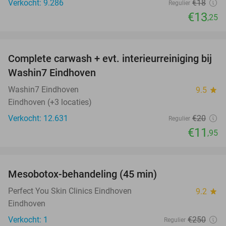
Verkocht: 9.286
€18
Regulier
€13
,25
favorite_border
Complete carwash + evt. interieurreiniging bij
40%
Washin7 Eindhoven
Washin7 Eindhoven
9.5
star
Eindhoven (+3 locaties)
Verkocht: 12.631
€20
Regulier
€11
,95
favorite_border
Mesobotox-behandeling (45 min)
76%
NEW
TODAY
Perfect You Skin Clinics Eindhoven
9.2
star
Eindhoven
Verkocht: 1
€250
Regulier