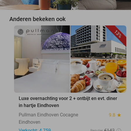
Anderen bekeken ook
13%
favorite_border
Luxe overnachting voor 2 + ontbijt en evt. diner
in hartje Eindhoven
Pullman Eindhoven Cocagne
9.8
star
Eindhoven
Verkocht: 4.759
€142
Regulier