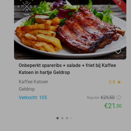
27%
favorite_border
Onbeperkt spareribs + salade + friet bij Kaffee
Katoen in hartje Geldrop
Kaffee Katoen
9.8
star
Geldrop
Verkocht: 105
€29
,50
Regulier
€21
,50