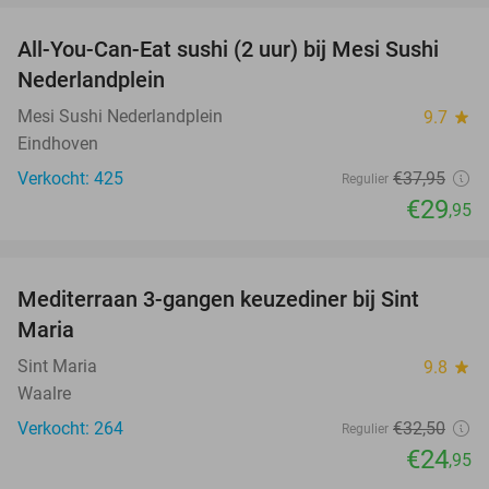
All-You-Can-Eat sushi (2 uur) bij Mesi Sushi
21%
Nederlandplein
Mesi Sushi Nederlandplein
9.7
star
Eindhoven
Verkocht: 425
€37
,95
Regulier
€29
,95
favorite_border
Mediterraan 3-gangen keuzediner bij Sint
23%
Maria
Sint Maria
9.8
star
Waalre
Verkocht: 264
€32
,50
Regulier
€24
,95