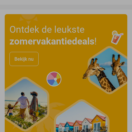
Ontdek de leukste
zomervakantiedeals
!
Bekijk nu