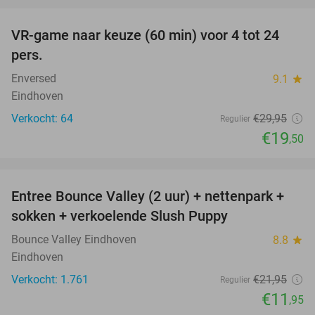
favorite_border
VR-game naar keuze (60 min) voor 4 tot 24
35%
pers.
Enversed
9.1
star
Eindhoven
Verkocht: 64
€29
,95
Regulier
€19
,50
favorite_border
Entree Bounce Valley (2 uur) + nettenpark +
46%
sokken + verkoelende Slush Puppy
Bounce Valley Eindhoven
8.8
star
Eindhoven
Verkocht: 1.761
€21
,95
Regulier
€11
,95