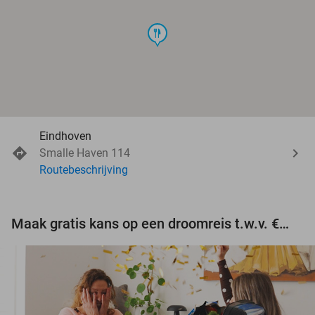
food
Eindhoven
Smalle Haven 114
Routebeschrijving
Maak gratis kans op een droomreis t.w.v. €3.000!