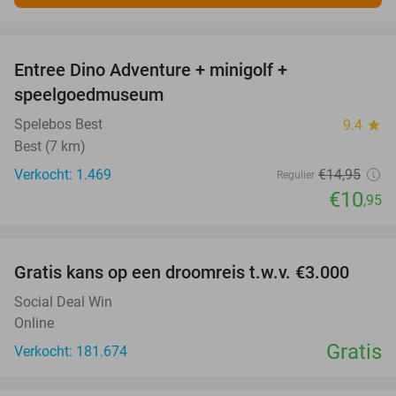
favorite_border
Entree Dino Adventure + minigolf +
27%
speelgoedmuseum
Spelebos Best
9.4
star
Best (7 km)
Verkocht: 1.469
€14
,95
Regulier
€10
,95
favorite_border
Gratis kans op een droomreis t.w.v. €3.000
Social Deal Win
Online
Gratis
Verkocht: 181.674
favorite_border