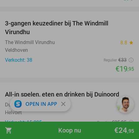
favorite_border
3-gangen keuzediner bij The Windmill
40%
Virundhu
The Windmill Virundhu
8.8
star
Veldhoven
Verkocht: 38
€33
Regulier
€19
,95
favorite_border
All-in spelen, eten en drinken bij Duinoord
19%
close
OPEN IN APP
Duinoord
9.8
star
Helvoirt
Verkocht: 15.005
€25
,95
Regulier
€24
shopping_cart
Koop nu
€20
,95
,95