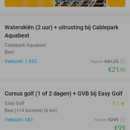
favorite_border
Waterskiën (2 uur) + uitrusting bij Cablepark
47%
Aquabest
Cablepark Aquabest
Best
Verkocht: 1.033
€41
,25
Regulier
€21
,95
favorite_border
Cursus golf (1 of 2 dagen) + GVB bij Easy Golf
60%
Easy Golf
8.1
star
Best (+14 locaties) (6 km)
Verkocht: 683
€249
Regulier
€99