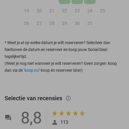
19
20
21
22
23
24
25
26
27
28
29
30
31
*
Weet je al op welke datum je wilt reserveren? Selecteer dan
hierboven de datum en reserveer en koop jouw Social Deal
tegelijkertijd.
(Weet je nog niet wanneer je wilt reserveren? Geen zorgen: koop
dan via de ‘
koop nu
’-knop én reserveer later)
Selectie van recensies
info_outlined
8,8
113