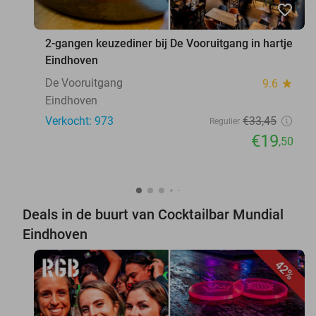
favorite_border
2-gangen keuzediner bij De Vooruitgang in hartje
Eindhoven
De Vooruitgang
9.6
star
Eindhoven
Verkocht: 973
€33
,45
Regulier
€19
,50
Deals in de buurt van Cocktailbar Mundial
Eindhoven
42%