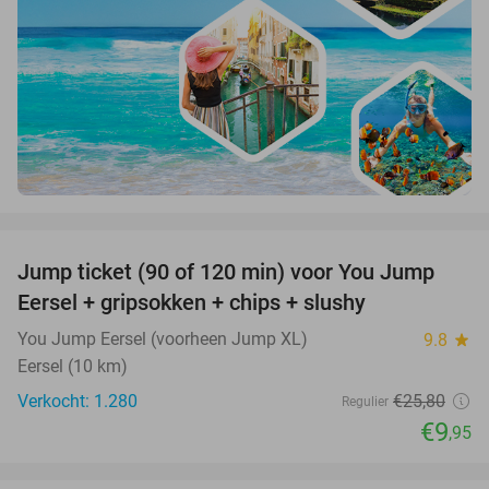
favorite_border
Jump ticket (90 of 120 min) voor You Jump
61%
Eersel + gripsokken + chips + slushy
You Jump Eersel (voorheen Jump XL)
9.8
star
Eersel (10 km)
Verkocht: 1.280
€25
,80
Regulier
€9
,95
favorite_border