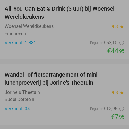
All-You-Can-Eat & Drink (3 uur) bij Woensel
15%
Wereldkeukens
Woensel Wereldkeukens
9.3
star
Eindhoven
Verkocht: 1.331
€53
,10
Regulier
€44
,95
favorite_border
Wandel- of fietsarrangement of mini-
39%
lunchproeverij bij Jorine's Theetuin
Jorine´s Theetuin
9.8
star
Budel-Dorplein
Verkocht: 34
€12
,95
Regulier
€7
,95
favorite_border