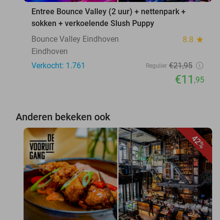
Entree Bounce Valley (2 uur) + nettenpark +
sokken + verkoelende Slush Puppy
Bounce Valley Eindhoven
8.8
star
Eindhoven
Verkocht: 1.761
€21
,95
Regulier
€11
,95
Anderen bekeken ook
42%