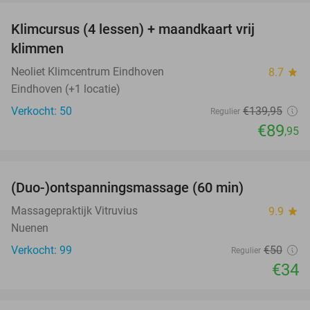
Klimcursus (4 lessen) + maandkaart vrij
36%
klimmen
Neoliet Klimcentrum Eindhoven
8.7
star
Eindhoven (+1 locatie)
Verkocht: 50
€139
,95
Regulier
€89
,95
favorite_border
(Duo-)ontspanningsmassage (60 min)
32%
Massagepraktijk Vitruvius
9.9
star
Nuenen
Verkocht: 99
€50
Regulier
€34
favorite_border