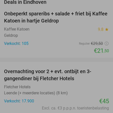
favorite_border
Deals in Eindhoven
Onbeperkt spareribs + salade + friet bij Kaffee
27%
Katoen in hartje Geldrop
Kaffee Katoen
9.8
star
Geldrop
Verkocht: 105
€29
,50
Regulier
€21
,50
favorite_border
Overnachting voor 2 + evt. ontbijt en 3-
gangendiner bij Fletcher Hotels
Fletcher Hotels
Leende (+ meerdere locaties) (8 km)
€45
Verkocht: 17.900
Excl. ca. €3 p.p.p.n. toeristenbelasting