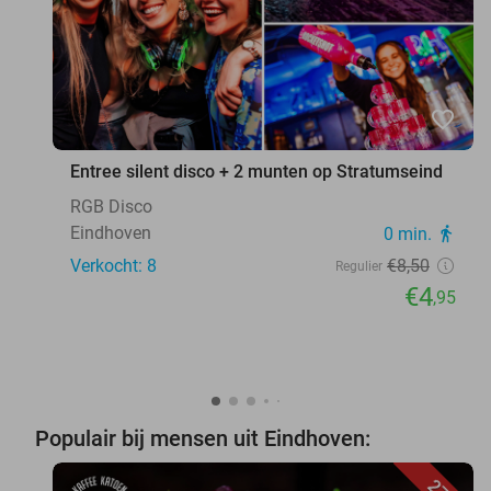
favorite_border
Entree silent disco + 2 munten op Stratumseind
RGB Disco
Eindhoven
0 min.
directions_walk
Verkocht: 8
€8
,50
Regulier
€4
,95
Populair bij mensen uit Eindhoven: