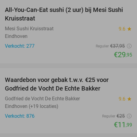
All-You-Can-Eat sushi (2 uur) bij Mesi Sushi
21%
Kruisstraat
Mesi Sushi Kruisstraat
9.6
star
Eindhoven
Verkocht: 277
€37
,95
Regulier
€29
,95
favorite_border
Waardebon voor gebak t.w.v. €25 voor
52%
Godfried de Vocht De Echte Bakker
Godfried de Vocht De Echte Bakker
9.6
star
Eindhoven (+19 locaties)
Verkocht: 876
€25
Regulier
€11
,99
favorite_border