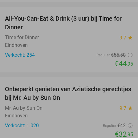
favorite_border
All-You-Can-Eat & Drink (3 uur) bij Time for
19%
Dinner
Time for Dinner
9.7
star
Eindhoven
Verkocht: 254
€55
,50
Regulier
€44
,95
favorite_border
Onbeperkt genieten van Aziatische gerechtjes
22%
bij Mr. Au by Sun On
Mr. Au by Sun On
9.7
star
Eindhoven
Verkocht: 1.020
€42
Regulier
€32
,95