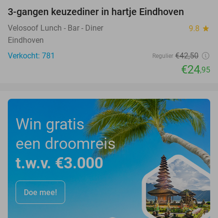
3-gangen keuzediner in hartje Eindhoven
41%
Velosoof Lunch - Bar - Diner
9.8
star
Eindhoven
Verkocht: 781
€42
,50
Regulier
€24
,95
Win gratis
een droomreis
t.w.v. €3.000
Doe mee!