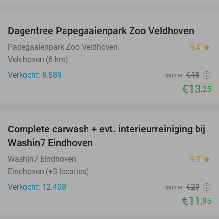
favorite_border
Dagentree Papegaaienpark Zoo Veldhoven
26%
Papegaaienpark Zoo Veldhoven
9.4
star
Veldhoven (6 km)
Verkocht: 8.589
€18
Regulier
€13
,25
favorite_border
Complete carwash + evt. interieurreiniging bij
40%
Washin7 Eindhoven
Washin7 Eindhoven
9.5
star
Eindhoven (+3 locaties)
Verkocht: 12.408
€20
Regulier
€11
,95
favorite_border