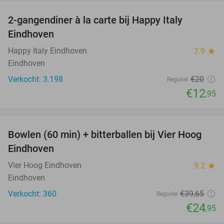
2-gangendiner à la carte bij Happy Italy
35%
Eindhoven
Happy Italy Eindhoven
7.9
star
Eindhoven
Verkocht: 3.198
€20
Regulier
€12
,95
favorite_border
Bowlen (60 min) + bitterballen bij Vier Hoog
37%
Eindhoven
Vier Hoog Eindhoven
9.2
star
Eindhoven
Verkocht: 360
€39
,65
Regulier
€24
,95