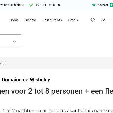
 week beschikbaar
10+ miljoen leden
Home
Dichtbij
Restaurants
Hotels
keyboard_arrow_down
>
Domaine de Wisbeley
gen voor 2 tot 8 personen + een f
er 1 of 2 nachten op uit in een vakantiehuis naar k