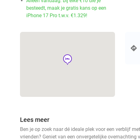
Alleen vandaag: bij elke €10 die je
besteedt, maak je gratis kans op een
iPhone 17 Pro t.w.v. €1.329!
hotel
Lees meer
Ben je op zoek naar dé ideale plek voor een verblijf me
vrienden? Geniet van een onvergetelijke overnachting v