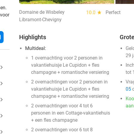
den.
Domaine de Wisbeley
10.0
star
Perfect
 voor
Libramont-Chevigny
l
Highlights
Grote
Multideal:
Gel
29 
1 overnachting voor 2 personen in
vakantiehuisje Le Cupidon + fles
Inc
ard_arrow_right
champagne + romantische versiering
tot 
2 overnachtingen voor 2 personen in
Vra
ard_arrow_right
vakantiehuisje Le Cupidon + fles
05
o
champagne + romantische versiering
Koo
ard_arrow_right
2 overnachtingen voor 4 tot 6
aan
personen in een Cottage-vakantiehuis
ard_arrow_right
+ een fles champagne
2 overnachtingen voor 6 tot 8
ard_arrow_right