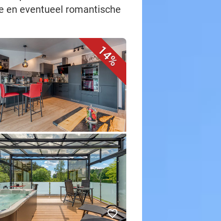
ne en eventueel romantische
14%
favorite_border