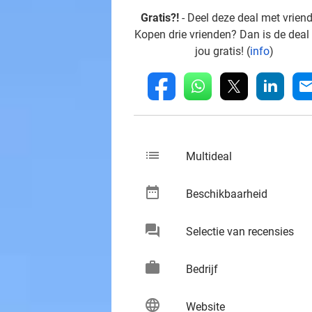
Gratis?!
- Deel deze deal met vrien
Kopen drie vrienden? Dan is de deal
jou gratis! (
info
)
whatsapp
linkedin
fb
mai
list
keybo
Multideal
date_range
keybo
Beschikbaarheid
chat
keybo
Selectie van recensies
work
keybo
Bedrijf
language
keybo
Website