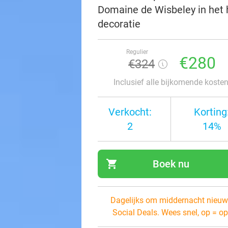
Domaine de Wisbeley in het 
decoratie
Regulier
€280
€324
Inclusief alle bijkomende koste
Verkocht:
Korting
2
14%
shopping_cart
Boek nu
navi
Dagelijks om middernacht nieuw
Social Deals. Wees snel, op = op