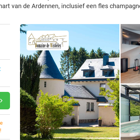
hart van de Ardennen, inclusief een fles champag
n
:
gate_next
e
!