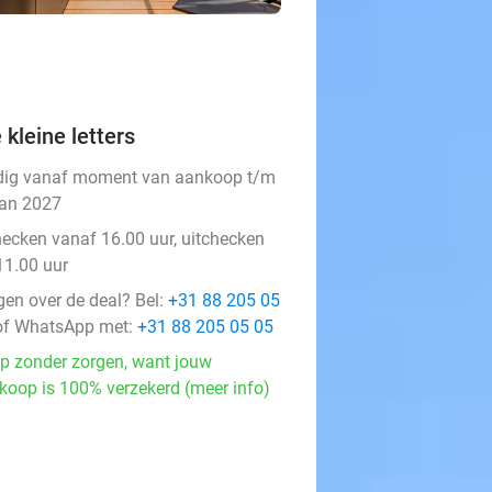
 kleine letters
dig vanaf moment van aankoop t/m
jan 2027
hecken vanaf 16.00 uur, uitchecken
11.00 uur
gen over de deal? Bel:
+31 88 205 05
f WhatsApp met:
+31 88 205 05 05
p zonder zorgen, want jouw
koop is 100% verzekerd (meer info)