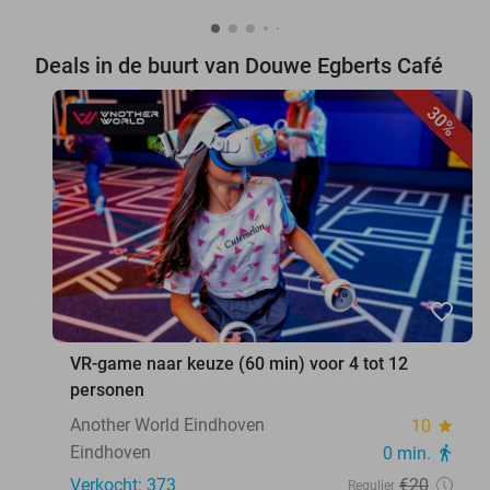
Deals in de buurt van Douwe Egberts Café
30%
favorite_border
VR-game naar keuze (60 min) voor 4 tot 12
personen
Another World Eindhoven
10
star
Eindhoven
0 min.
directions_walk
Verkocht: 373
€20
Regulier