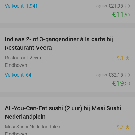
Verkocht: 1.941
€21
,95
Regulier
€11
,95
favorite_border
Indiaas 2- of 3-gangendiner à la carte bij
39%
Restaurant Veera
Restaurant Veera
9.1
star
Eindhoven
Verkocht: 64
€32
,15
Regulier
€19
,50
favorite_border
All-You-Can-Eat sushi (2 uur) bij Mesi Sushi
21%
Nederlandplein
Mesi Sushi Nederlandplein
9.7
star
Eindhoven