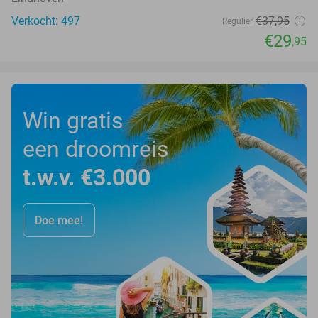
Verkocht: 497
€37
,95
Regulier
€29
,95
Win gratis
een droomreis
t.w.v. €3.000
Doe mee!