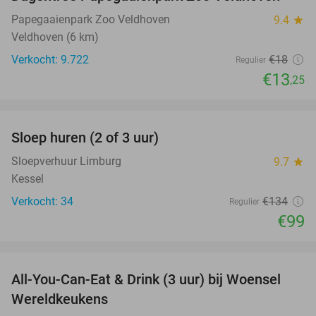
26%
Papegaaienpark Zoo Veldhoven
9.4
star
Veldhoven (6 km)
Verkocht: 9.722
€18
Regulier
€13
,25
favorite_border
Sloep huren (2 of 3 uur)
26%
Sloepverhuur Limburg
9.7
star
Kessel
Verkocht: 34
€134
Regulier
€99
favorite_border
All-You-Can-Eat & Drink (3 uur) bij Woensel
15%
Wereldkeukens