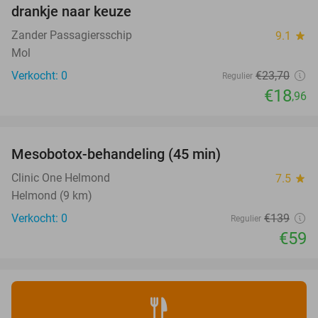
NEW
drankje naar keuze
TODAY
Zander Passagiersschip
9.1
star
Mol
Verkocht: 0
€23
,70
Regulier
€18
,96
favorite_border
Mesobotox-behandeling (45 min)
58%
NEW
TODAY
Clinic One Helmond
7.5
star
Helmond (9 km)
Verkocht: 0
€139
Regulier
€59