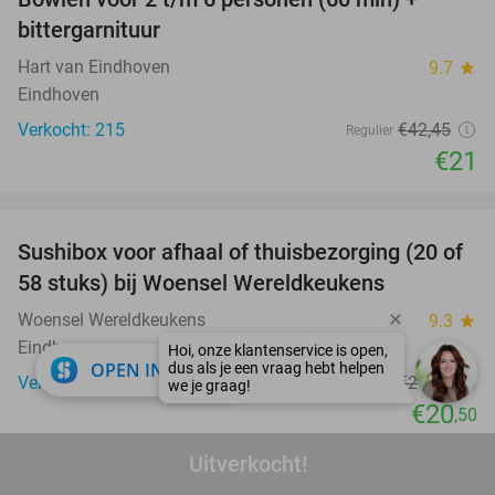
51%
bittergarnituur
Hart van Eindhoven
9.7
star
Eindhoven
Verkocht: 215
€42
,45
Regulier
€21
favorite_border
Sushibox voor afhaal of thuisbezorging (20 of
21%
58 stuks) bij Woensel Wereldkeukens
Woensel Wereldkeukens
9.3
star
Eindhoven
close
OPEN IN APP
Verkocht: 306
€26
,05
Regulier
€20
,50
favorite_border
Uitverkocht!