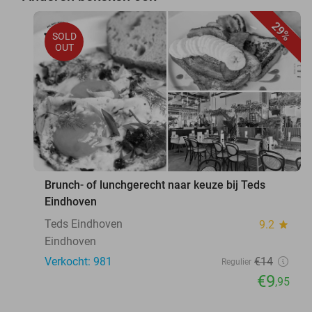
29%
SOLD
OUT
Brunch- of lunchgerecht naar keuze bij Teds
Eindhoven
Teds Eindhoven
9.2
star
Eindhoven
Verkocht: 981
€14
Regulier
€9
,95