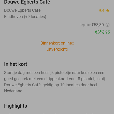
Douwe Egberts Café
Douwe Egberts Café
9.4
star
Eindhoven (+9 locaties)
€53
,30
Regulier
€29
,95
Binnenkort online::
Uitverkocht!
In het kort
Start je dag met een heerlijk pistoletje naar keuze en een
goed gesprek met een strippenkaart voor 8 pistoletjes bij
Douwe Egberts Café: geldig op 10 locaties door heel
Nederland
Highlights