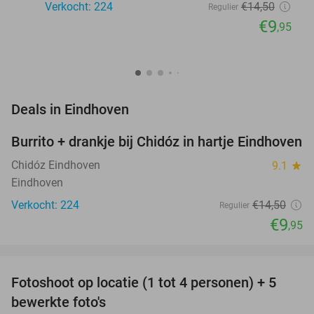
Verkocht: 224
€14
,50
Regulier
€9
,95
favorite_border
Deals in Eindhoven
Burrito + drankje bij Chidóz in hartje Eindhoven
31%
Chidóz Eindhoven
9.1
star
Eindhoven
Verkocht: 224
€14
,50
Regulier
€9
,95
favorite_border
Fotoshoot op locatie (1 tot 4 personen) + 5
69%
NEW
bewerkte foto's
TODAY