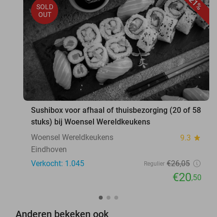
21%
SOLD
OUT
Sushibox voor afhaal of thuisbezorging (20 of 58
stuks) bij Woensel Wereldkeukens
Woensel Wereldkeukens
9.3
star
Eindhoven
Verkocht: 1.045
€26
,05
Regulier
€20
,50
Anderen bekeken ook