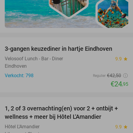
favorite_border
3-gangen keuzediner in hartje Eindhoven
41%
Velosoof Lunch - Bar - Diner
9.9
star
Eindhoven
Verkocht: 798
€42
,50
Regulier
€24
,95
favorite_border
1, 2 of 3 overnachting(en) voor 2 + ontbijt +
32%
NEW
wellness + meer bij Hôtel L'Amandier
TODAY
Hôtel L'Amandier
9.9
star