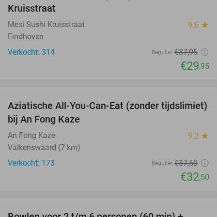
Kruisstraat
Mesi Sushi Kruisstraat
9.6
star
Eindhoven
Verkocht: 314
€37
,95
Regulier
€29
,95
favorite_border
Aziatische All-You-Can-Eat (zonder tijdslimiet)
13%
bij An Fong Kaze
An Fong Kaze
9.2
star
Valkenswaard (7 km)
Verkocht: 173
€37
,50
Regulier
€32
,50
favorite_border
Bowlen voor 2 t/m 6 personen (60 min) +