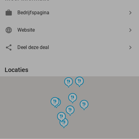
Bedrijfspagina
Website
Deel deze deal
Locaties
food
food
food
food
food
food
food
food
food
food