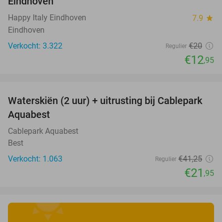
Eindhoven
Happy Italy Eindhoven
7.9
star
Eindhoven
Verkocht: 3.322
€20
Regulier
€12
,95
favorite_border
Waterskiën (2 uur) + uitrusting bij Cablepark
47%
Aquabest
Cablepark Aquabest
Best
Verkocht: 1.063
€41
,25
Regulier
€21
,95