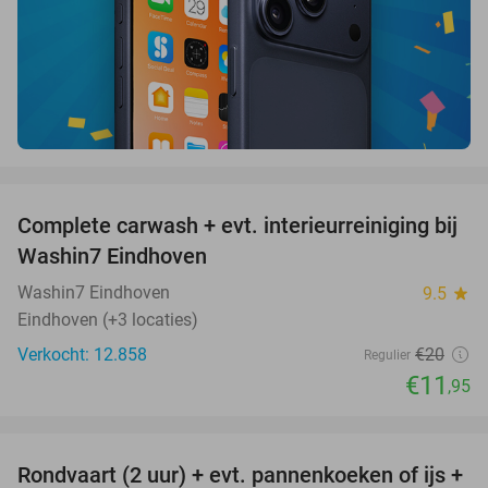
favorite_border
Complete carwash + evt. interieurreiniging bij
40%
Washin7 Eindhoven
Washin7 Eindhoven
9.5
star
Eindhoven (+3 locaties)
Verkocht: 12.858
€20
Regulier
€11
,95
favorite_border
Rondvaart (2 uur) + evt. pannenkoeken of ijs +
20%