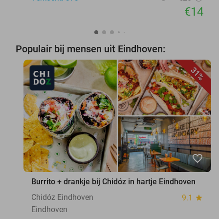
€14
Populair bij mensen uit Eindhoven:
31%
favorite_border
Burrito + drankje bij Chidóz in hartje Eindhoven
Chidóz Eindhoven
9.1
star
Eindhoven