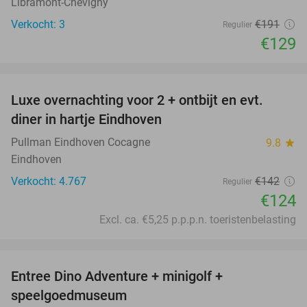
Libramont-Chevigny
Verkocht: 3
€191
Regulier
€129
favorite_border
Luxe overnachting voor 2 + ontbijt en evt.
13%
diner in hartje Eindhoven
Pullman Eindhoven Cocagne
9.8
star
Eindhoven
Verkocht: 4.767
€142
Regulier
€124
Excl. ca. €5,25 p.p.p.n. toeristenbelasting
favorite_border
Entree Dino Adventure + minigolf +
27%
speelgoedmuseum