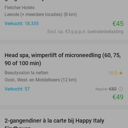
Fletcher Hotels
Leende (+ meerdere locaties) (8 km)
€45
Verkocht: 18.335
Excl. ca. €3 p.p.p.n. toeristenbelasting
favorite_border
Head spa, wimperlift of microneedling (60, 75,
39%
90 of 100 min)
Beautysalon la netten
10.0
star
Oost-, West- en Middelbeers (12 km)
Verkocht: 57
€80
Regulier
€49
favorite_border
2-gangendiner à la carte bij Happy Italy
35%