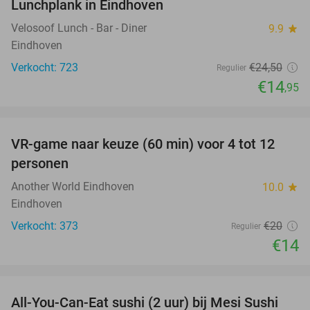
Lunchplank in Eindhoven
39%
Velosoof Lunch - Bar - Diner
9.9
star
Eindhoven
Verkocht: 723
€24
,50
Regulier
€14
,95
favorite_border
VR-game naar keuze (60 min) voor 4 tot 12
30%
personen
Another World Eindhoven
10.0
star
Eindhoven
Verkocht: 373
€20
Regulier
€14
favorite_border
All-You-Can-Eat sushi (2 uur) bij Mesi Sushi
21%