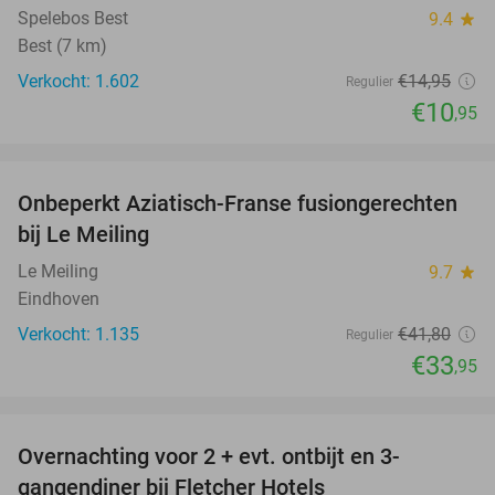
Spelebos Best
9.4
star
Best (7 km)
Verkocht: 1.602
€14
,95
Regulier
€10
,95
favorite_border
Onbeperkt Aziatisch-Franse fusiongerechten
19%
bij Le Meiling
Le Meiling
9.7
star
Eindhoven
Verkocht: 1.135
€41
,80
Regulier
€33
,95
favorite_border
Overnachting voor 2 + evt. ontbijt en 3-
gangendiner bij Fletcher Hotels