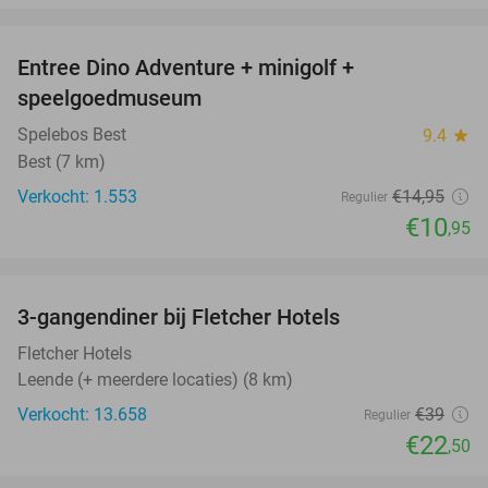
favorite_border
Entree Dino Adventure + minigolf +
27%
speelgoedmuseum
Spelebos Best
9.4
star
Best (7 km)
Verkocht: 1.553
€14
,95
Regulier
€10
,95
favorite_border
3-gangendiner bij Fletcher Hotels
42%
Fletcher Hotels
Leende (+ meerdere locaties) (8 km)
Verkocht: 13.658
€39
Regulier
€22
,50
favorite_border