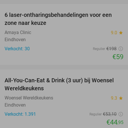
favorite_border
6 laser-ontharingsbehandelingen voor een
70%
zone naar keuze
Amaya Clinic
9.0
star
Eindhoven
Verkocht: 30
€198
Regulier
€59
favorite_border
All-You-Can-Eat & Drink (3 uur) bij Woensel
15%
Wereldkeukens
Woensel Wereldkeukens
9.3
star
Eindhoven
Verkocht: 1.391
€53
,10
Regulier
€44
,95