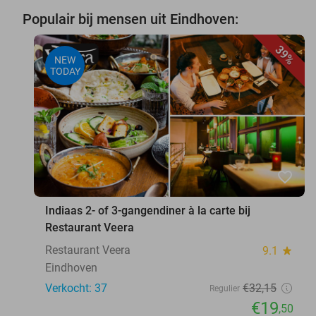
Populair bij mensen uit Eindhoven:
39%
NEW
TODAY
favorite_border
Indiaas 2- of 3-gangendiner à la carte bij
Restaurant Veera
Restaurant Veera
9.1
star
Eindhoven
Verkocht: 37
€32
,15
Regulier
€19
,50