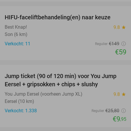
favorite_border
HIFU-faceliftbehandeling(en) naar keuze
60%
Best Knap!
9.8
star
Son (6 km)
Verkocht: 11
€149
Regulier
€59
favorite_border
Jump ticket (90 of 120 min) voor You Jump
61%
Eersel + gripsokken + chips + slushy
You Jump Eersel (voorheen Jump XL)
9.8
star
Eersel (10 km)
Verkocht: 1.338
€25
,80
Regulier
€9
,95
favorite_border