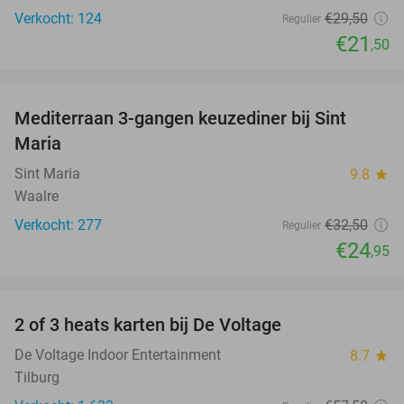
Verkocht: 124
€29
,50
Regulier
€21
,50
favorite_border
Mediterraan 3-gangen keuzediner bij Sint
23%
Maria
Sint Maria
9.8
star
Waalre
Verkocht: 277
€32
,50
Regulier
€24
,95
favorite_border
2 of 3 heats karten bij De Voltage
37%
De Voltage Indoor Entertainment
8.7
star
Tilburg