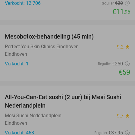
Verkocht: 12.706
€20
Regulier
€11
,95
favorite_border
Mesobotox-behandeling (45 min)
76%
NEW
TODAY
Perfect You Skin Clinics Eindhoven
9.2
star
Eindhoven
Verkocht: 1
€250
Regulier
€59
favorite_border
All-You-Can-Eat sushi (2 uur) bij Mesi Sushi
21%
Nederlandplein
Mesi Sushi Nederlandplein
9.7
star
Eindhoven
Verkocht: 468
€37
,95
Regulier