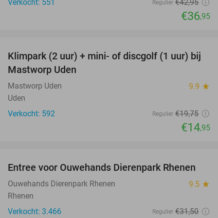
Verkocht: 551
€42
,95
Regulier
€36
,95
favorite_border
Klimpark (2 uur) + mini- of discgolf (1 uur) bij
24%
Mastworp Uden
Mastworp Uden
9.9
star
Uden
Verkocht: 592
€19
,75
Regulier
€14
,95
favorite_border
Entree voor Ouwehands Dierenpark Rhenen
19%
Ouwehands Dierenpark Rhenen
9.5
star
Rhenen
Verkocht: 3.466
€31
,50
Regulier