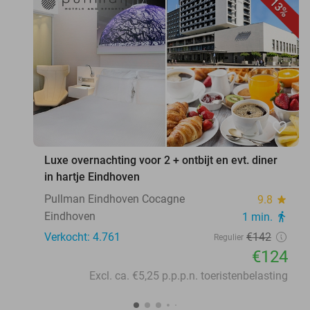
13%
favorite_border
Luxe overnachting voor 2 + ontbijt en evt. diner
in hartje Eindhoven
Pullman Eindhoven Cocagne
9.8
star
Eindhoven
1 min.
directions_walk
Verkocht: 4.761
€142
Regulier
€124
Excl. ca. €5,25 p.p.p.n. toeristenbelasting