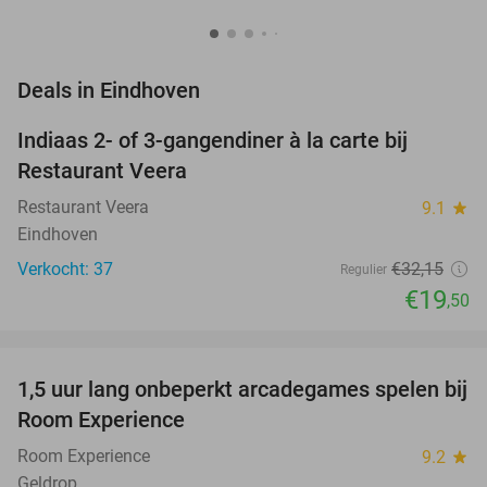
favorite_border
Deals in Eindhoven
Indiaas 2- of 3-gangendiner à la carte bij
39%
NEW
Restaurant Veera
TODAY
Restaurant Veera
9.1
star
Eindhoven
Verkocht: 37
€32
,15
Regulier
€19
,50
favorite_border
1,5 uur lang onbeperkt arcadegames spelen bij
46%
NEW
Room Experience
TODAY
Room Experience
9.2
star
Geldrop