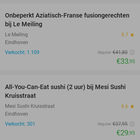
Onbeperkt Aziatisch-Franse fusiongerechten
19%
bij Le Meiling
Le Meiling
9.7
star
Eindhoven
Verkocht: 1.109
€41
,80
Regulier
€33
,95
favorite_border
All-You-Can-Eat sushi (2 uur) bij Mesi Sushi
21%
Kruisstraat
Mesi Sushi Kruisstraat
9.6
star
Eindhoven
Verkocht: 301
€37
,95
Regulier
€29
,95