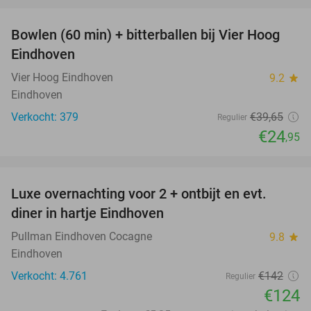
favorite_border
Bowlen (60 min) + bitterballen bij Vier Hoog
37%
Eindhoven
Vier Hoog Eindhoven
9.2
star
Eindhoven
Verkocht: 379
€39
,65
Regulier
€24
,95
favorite_border
Luxe overnachting voor 2 + ontbijt en evt.
13%
diner in hartje Eindhoven
Pullman Eindhoven Cocagne
9.8
star
Eindhoven
Verkocht: 4.761
€142
Regulier
€124