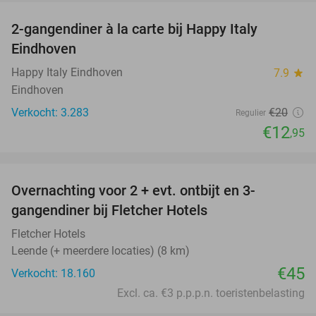
2-gangendiner à la carte bij Happy Italy
35%
Eindhoven
Happy Italy Eindhoven
7.9
star
Eindhoven
Verkocht: 3.283
€20
Regulier
€12
,95
favorite_border
Overnachting voor 2 + evt. ontbijt en 3-
gangendiner bij Fletcher Hotels
Fletcher Hotels
Leende (+ meerdere locaties) (8 km)
€45
Verkocht: 18.160
Excl. ca. €3 p.p.p.n. toeristenbelasting