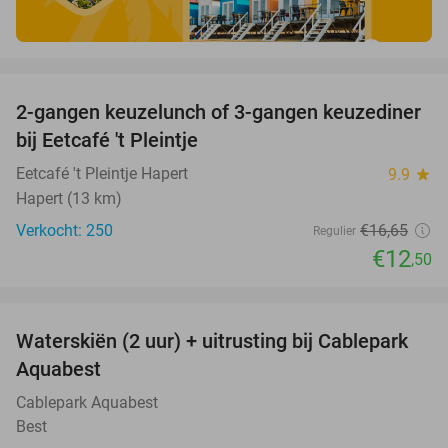
favorite_border
2-gangen keuzelunch of 3-gangen keuzediner
25%
bij Eetcafé 't Pleintje
Eetcafé 't Pleintje Hapert
9.9
star
Hapert (13 km)
Verkocht: 250
€16
,65
Regulier
€12
,50
favorite_border
Waterskiën (2 uur) + uitrusting bij Cablepark
47%
Aquabest
Cablepark Aquabest
Best