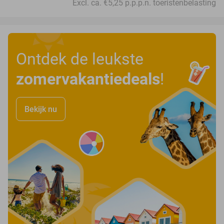
Excl. ca. €5,25 p.p.p.n. toeristenbelasting
Ontdek de leukste
zomervakantiedeals
!
Bekijk nu