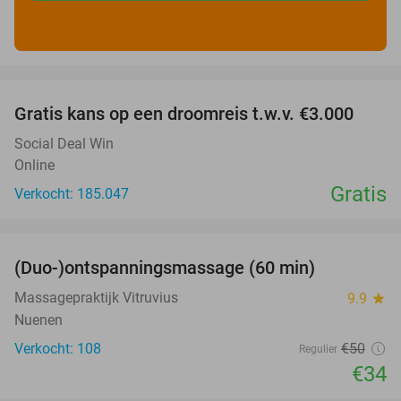
favorite_border
Gratis kans op een droomreis t.w.v. €3.000
Social Deal Win
Online
Gratis
Verkocht: 185.047
favorite_border
(Duo-)ontspanningsmassage (60 min)
32%
Massagepraktijk Vitruvius
9.9
star
Nuenen
Verkocht: 108
€50
Regulier
€34