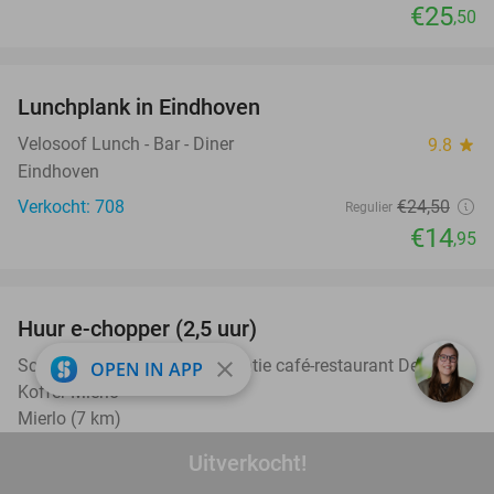
€25
,50
favorite_border
Lunchplank in Eindhoven
39%
Velosoof Lunch - Bar - Diner
9.8
star
Eindhoven
Verkocht: 708
€24
,50
Regulier
€14
,95
favorite_border
Huur e-chopper (2,5 uur)
25%
Scooter Center Helmond - locatie café-restaurant De
close
9.5
star
OPEN IN APP
Koffer Mierlo
Mierlo (7 km)
Verkocht: 7
€39
,95
Regulier
Uitverkocht!
€29
,95