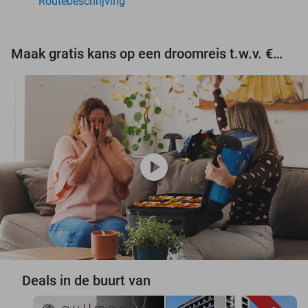
Routebeschrijving
Maak gratis kans op een droomreis t.w.v. €3.000!
play_circle
Deals in de buurt van