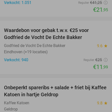
Verkocht: 1.051
€41
,25
Regulier
€21
,95
favorite_border
Waardebon voor gebak t.w.v. €25 voor
52%
Godfried de Vocht De Echte Bakker
Godfried de Vocht De Echte Bakker
9.6
star
Eindhoven (+19 locaties)
Verkocht: 940
€25
Regulier
€11
,99
favorite_border
Onbeperkt spareribs + salade + friet bij Kaffee
27%
Katoen in hartje Geldrop
Kaffee Katoen
9.8
star
Geldrop