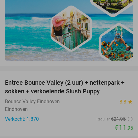
favorite_border
Entree Bounce Valley (2 uur) + nettenpark +
46%
sokken + verkoelende Slush Puppy
Bounce Valley Eindhoven
8.8
star
Eindhoven
Verkocht: 1.870
€21
,95
Regulier
€11
,95
favorite_border