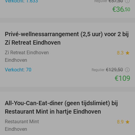
Verkocht: 1.633
€57
,50
Regulier
€36
,50
favorite_border
Privé-wellnessarrangement (2,5 uur) voor 2 bij
16%
Zí Retreat Eindhoven
Zí Retreat Eindhoven
8.3
star
Eindhoven
Verkocht: 70
€129
,50
Regulier
€109
favorite_border
All-You-Can-Eat-diner (geen tijdslimiet) bij
14%
Restaurant Mint in hartje Eindhoven
Restaurant Mint
8.9
star
Eindhoven