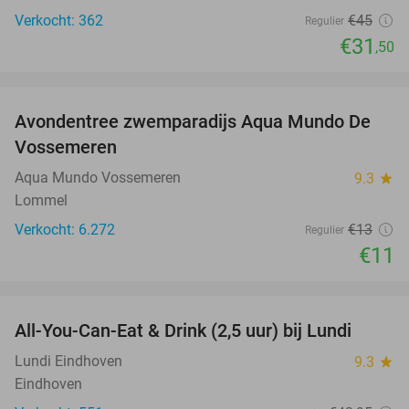
Verkocht: 362
€45
Regulier
€31
,50
favorite_border
Avondentree zwemparadijs Aqua Mundo De
15%
Vossemeren
Aqua Mundo Vossemeren
9.3
star
Lommel
Verkocht: 6.272
€13
Regulier
€11
favorite_border
All-You-Can-Eat & Drink (2,5 uur) bij Lundi
14%
Lundi Eindhoven
9.3
star
Eindhoven