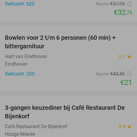
Verkocht: 620
€37
,95
Regulier
€32
,75
favorite_border
Bowlen voor 2 t/m 6 personen (60 min) +
51%
bittergarnituur
Hart van Eindhoven
9.7
star
Eindhoven
Verkocht: 205
€42
,45
Regulier
€21
favorite_border
3-gangen keuzediner bij Café Restaurant De
30%
Bijenkorf
Café Restaurant De Bijenkorf
9.9
star
Hooge Mierde