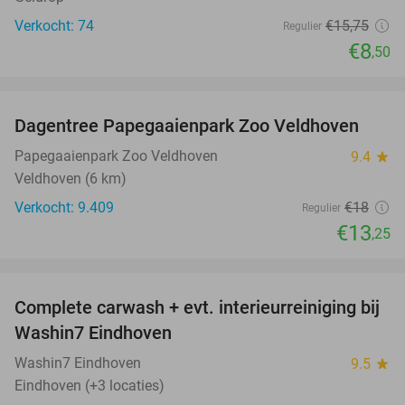
Verkocht: 74
€15
,75
Regulier
€8
,50
favorite_border
Dagentree Papegaaienpark Zoo Veldhoven
26%
Papegaaienpark Zoo Veldhoven
9.4
star
Veldhoven (6 km)
Verkocht: 9.409
€18
Regulier
€13
,25
favorite_border
Complete carwash + evt. interieurreiniging bij
40%
Washin7 Eindhoven
Washin7 Eindhoven
9.5
star
Eindhoven (+3 locaties)