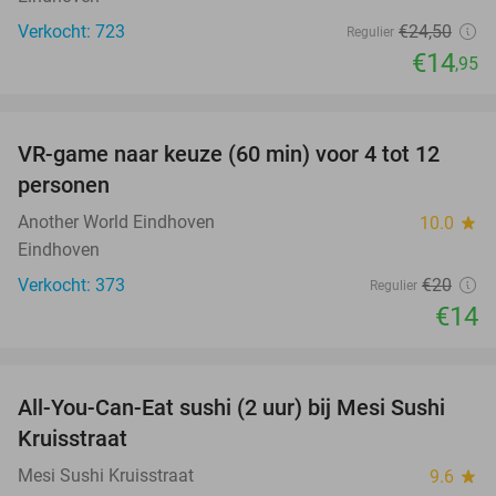
Verkocht: 723
€24
,50
Regulier
€14
,95
favorite_border
VR-game naar keuze (60 min) voor 4 tot 12
30%
personen
Another World Eindhoven
10.0
star
Eindhoven
Verkocht: 373
€20
Regulier
€14
favorite_border
All-You-Can-Eat sushi (2 uur) bij Mesi Sushi
21%
Kruisstraat
Mesi Sushi Kruisstraat
9.6
star