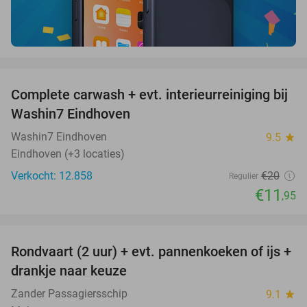
favorite_border
Complete carwash + evt. interieurreiniging bij
40%
Washin7 Eindhoven
Washin7 Eindhoven
9.5
star
Eindhoven (+3 locaties)
Verkocht: 12.858
€20
Regulier
€11
,95
favorite_border
Rondvaart (2 uur) + evt. pannenkoeken of ijs +
20%
NEW
drankje naar keuze
TODAY
Zander Passagiersschip
9.1
star