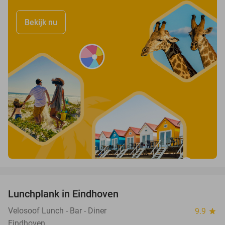
Bekijk nu
favorite_border
Lunchplank in Eindhoven
39%
Velosoof Lunch - Bar - Diner
9.9
star
Eindhoven