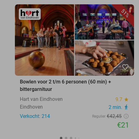
51%
favorite_border
Bowlen voor 2 t/m 6 personen (60 min) +
bittergarnituur
Hart van Eindhoven
9.7
star
Eindhoven
2 min.
directions_walk
Verkocht: 214
€42
,45
Regulier
€21