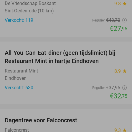
De Vriendschap Boskant
9.8
star
Sint-Oedenrode (10 km)
Verkocht: 119
€43
,70
Regulier
€27
,95
favorite_border
All-You-Can-Eat-diner (geen tijdslimiet) bij
14%
Restaurant Mint in hartje Eindhoven
Restaurant Mint
8.9
star
Eindhoven
Verkocht: 630
€37
,95
Regulier
€32
,75
favorite_border
Dagentree voor Falconcrest
30%
Falconcrest
9.3
star