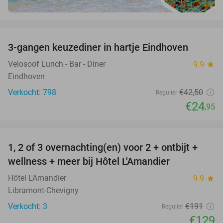
favorite_border
3-gangen keuzediner in hartje Eindhoven
41%
Velosoof Lunch - Bar - Diner
9.9
star
Eindhoven
Verkocht: 798
€42
,50
Regulier
€24
,95
favorite_border
1, 2 of 3 overnachting(en) voor 2 + ontbijt +
32%
NEW
wellness + meer bij Hôtel L'Amandier
TODAY
Hôtel L'Amandier
9.9
star
Libramont-Chevigny
Verkocht: 3
€191
Regulier
€129