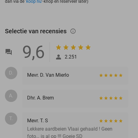
dan via de ‘
koop nu
’-knop én reserveer later)
Selectie van recensies
info_outlined
9,6
2.251
D.
Mevr. D. Van Mierlo
A.
Dhr. A. Brem
T.
Mevr. T. S
Lekkere aardbeien Vlaai gehaald ! Geen
foto… is al op !!! Goeie SD