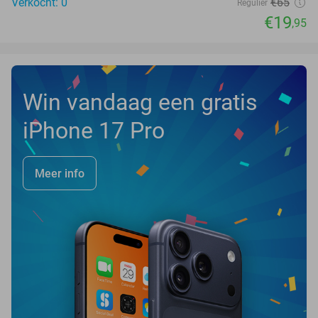
Verkocht: 0
€65
Regulier
€19
,95
Win vandaag een gratis
iPhone 17 Pro
Meer info