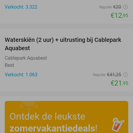
Verkocht: 3.322
€20
Regulier
€12
,95
favorite_border
Waterskiën (2 uur) + uitrusting bij Cablepark
47%
Aquabest
Cablepark Aquabest
Best
Verkocht: 1.063
€41
,25
Regulier
€21
,95
Ontdek de leukste
zomervakantiedeals
!