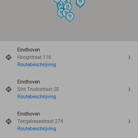
food
food
food
food
food
food
food
food
food
food
food
food
food
food
food
food
Eindhoven
Hoogstraat 116
Routebeschrijving
Eindhoven
Sint Trudostraat 2E
Routebeschrijving
Eindhoven
Tongelresestraat 274
Routebeschrijving