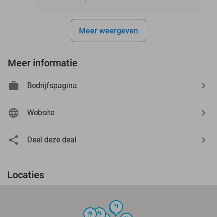
Meer weergeven
Meer informatie
Bedrijfspagina
Website
Deel deze deal
Locaties
food
food
food
food