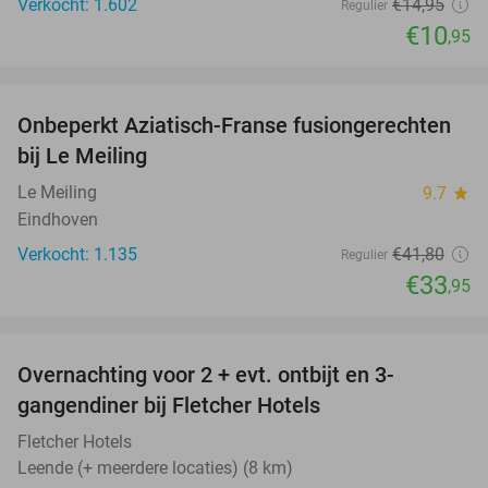
Verkocht: 1.602
€14
,95
Regulier
€10
,95
favorite_border
Onbeperkt Aziatisch-Franse fusiongerechten
19%
bij Le Meiling
Le Meiling
9.7
star
Eindhoven
Verkocht: 1.135
€41
,80
Regulier
€33
,95
favorite_border
Overnachting voor 2 + evt. ontbijt en 3-
gangendiner bij Fletcher Hotels
Fletcher Hotels
Leende (+ meerdere locaties) (8 km)