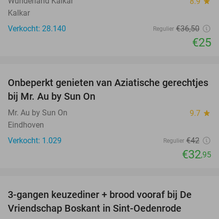
Wunderland Kalkar
8.9
star
Kalkar
Verkocht: 28.140
€36
,50
Regulier
€25
favorite_border
Onbeperkt genieten van Aziatische gerechtjes
22%
bij Mr. Au by Sun On
Mr. Au by Sun On
9.7
star
Eindhoven
Verkocht: 1.029
€42
Regulier
€32
,95
favorite_border
3-gangen keuzediner + brood vooraf bij De
36%
Vriendschap Boskant in Sint-Oedenrode