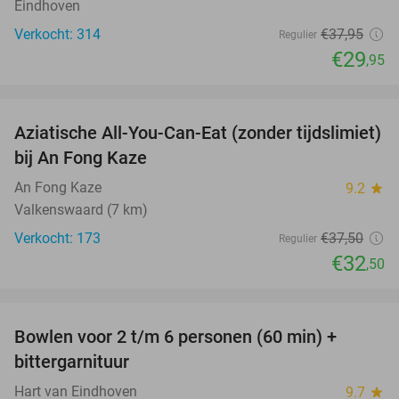
Eindhoven
Verkocht: 314
€37
,95
Regulier
€29
,95
favorite_border
Aziatische All-You-Can-Eat (zonder tijdslimiet)
13%
bij An Fong Kaze
An Fong Kaze
9.2
star
Valkenswaard (7 km)
Verkocht: 173
€37
,50
Regulier
€32
,50
favorite_border
Bowlen voor 2 t/m 6 personen (60 min) +
51%
bittergarnituur
Hart van Eindhoven
9.7
star