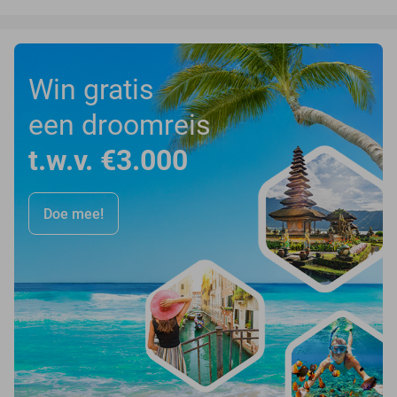
Win gratis
een droomreis
t.w.v. €3.000
Doe mee!