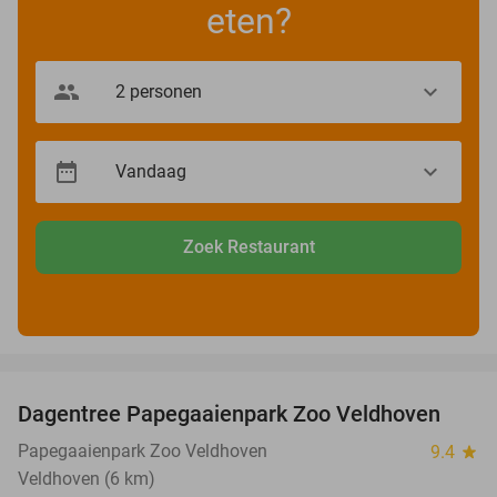
eten?
Zoek Restaurant
favorite_border
Dagentree Papegaaienpark Zoo Veldhoven
26%
Papegaaienpark Zoo Veldhoven
9.4
star
Veldhoven (6 km)