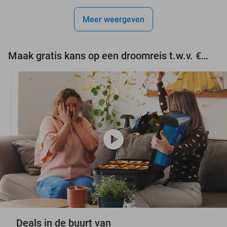
Meer weergeven
Maak gratis kans op een droomreis t.w.v. €3.000!
play_circle
Deals in de buurt van