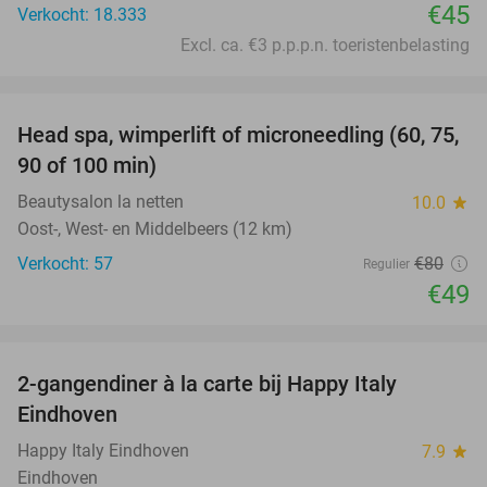
€45
Verkocht: 18.333
Excl. ca. €3 p.p.p.n. toeristenbelasting
favorite_border
Head spa, wimperlift of microneedling (60, 75,
39%
90 of 100 min)
Beautysalon la netten
10.0
star
Oost-, West- en Middelbeers (12 km)
Verkocht: 57
€80
Regulier
€49
favorite_border
2-gangendiner à la carte bij Happy Italy
35%
Eindhoven
Happy Italy Eindhoven
7.9
star
Eindhoven