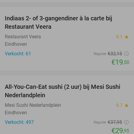
favorite_border
Indiaas 2- of 3-gangendiner à la carte bij
39%
Restaurant Veera
Restaurant Veera
9.1
star
Eindhoven
Verkocht: 61
€32
,15
Regulier
€19
,50
favorite_border
All-You-Can-Eat sushi (2 uur) bij Mesi Sushi
21%
Nederlandplein
Mesi Sushi Nederlandplein
9.7
star
Eindhoven
Verkocht: 497
€37
,95
Regulier
€29
,95