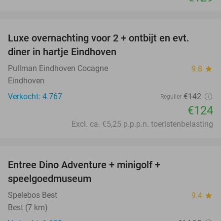
favorite_border
Luxe overnachting voor 2 + ontbijt en evt.
13%
diner in hartje Eindhoven
Pullman Eindhoven Cocagne
9.8
star
Eindhoven
Verkocht: 4.767
€142
Regulier
€124
Excl. ca. €5,25 p.p.p.n. toeristenbelasting
favorite_border
Entree Dino Adventure + minigolf +
27%
speelgoedmuseum
Spelebos Best
9.4
star
Best (7 km)