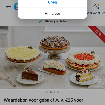
Open
7 dagen per week beschikbaar
10+ miljoen leden
Annuleer
Bereikbaar vanaf 08
9,4
op basis van
206.257 reviews
Ontdek 15.000+ deals
52%
7 dagen per week beschikbaar
10+ miljoen leden
favorite_border
Waardebon voor gebak t.w.v. €25 voor