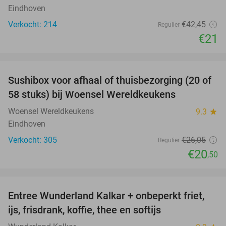
Eindhoven
Verkocht: 214
€42
,45
Regulier
€21
favorite_border
Sushibox voor afhaal of thuisbezorging (20 of
21%
58 stuks) bij Woensel Wereldkeukens
Woensel Wereldkeukens
9.3
star
Eindhoven
Verkocht: 305
€26
,05
Regulier
€20
,50
favorite_border
Entree Wunderland Kalkar + onbeperkt friet,
32%
ijs, frisdrank, koffie, thee en softijs