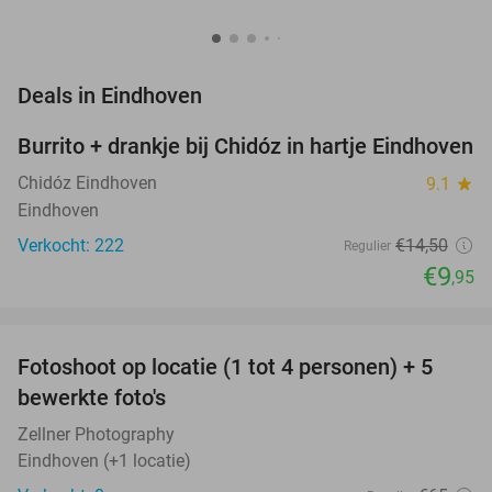
favorite_border
Deals in Eindhoven
Burrito + drankje bij Chidóz in hartje Eindhoven
31%
Chidóz Eindhoven
9.1
star
Eindhoven
Verkocht: 222
€14
,50
Regulier
€9
,95
favorite_border
Fotoshoot op locatie (1 tot 4 personen) + 5
69%
NEW
bewerkte foto's
TODAY
Zellner Photography
Eindhoven (+1 locatie)