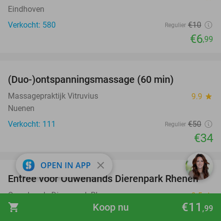
Eindhoven
Verkocht: 580
€10
Regulier
€6
,99
favorite_border
(Duo-)ontspanningsmassage (60 min)
32%
Massagepraktijk Vitruvius
9.9
star
Nuenen
Verkocht: 111
€50
Regulier
€34
favorite_border
close
OPEN IN APP
Entree voor Ouwehands Dierenpark Rhenen
19%
Ouwehands Dierenpark Rhenen
9.5
star
€11
shopping_cart
Koop nu
Rhenen
,99