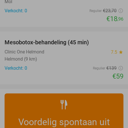
Mol
Verkocht: 0
€23
,70
Regulier
€18
,96
favorite_border
Mesobotox-behandeling (45 min)
58%
NEW
TODAY
Clinic One Helmond
7.5
star
Helmond (9 km)
Verkocht: 0
€139
Regulier
€59
Voordelig spontaan uit