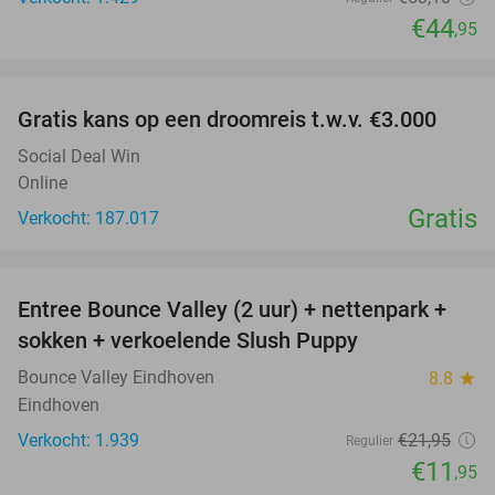
€44
,95
favorite_border
Gratis kans op een droomreis t.w.v. €3.000
Social Deal Win
Online
Gratis
Verkocht: 187.017
favorite_border
Entree Bounce Valley (2 uur) + nettenpark +
46%
sokken + verkoelende Slush Puppy
Bounce Valley Eindhoven
8.8
star
Eindhoven
Verkocht: 1.939
€21
,95
Regulier
€11
,95