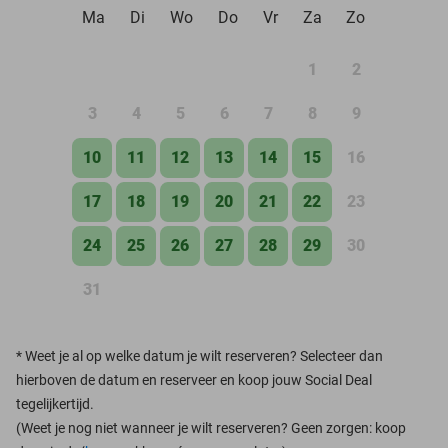
Ma
Di
Wo
Do
Vr
Za
Zo
1
2
3
4
5
6
7
8
9
10
11
12
13
14
15
16
17
18
19
20
21
22
23
24
25
26
27
28
29
30
31
*
Weet je al op welke datum je wilt reserveren? Selecteer dan
hierboven de datum en reserveer en koop jouw Social Deal
tegelijkertijd.
(Weet je nog niet wanneer je wilt reserveren? Geen zorgen: koop