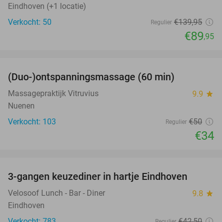
Eindhoven (+1 locatie)
Verkocht: 50
€139
,95
Regulier
€89
,95
favorite_border
(Duo-)ontspanningsmassage (60 min)
32%
Massagepraktijk Vitruvius
9.9
star
Nuenen
Verkocht: 103
€50
Regulier
€34
favorite_border
3-gangen keuzediner in hartje Eindhoven
41%
Velosoof Lunch - Bar - Diner
9.8
star
Eindhoven
Verkocht: 783
€42
,50
Regulier