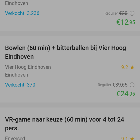
Eindhoven
Verkocht: 3.236
€20
Regulier
€12
,95
favorite_border
Bowlen (60 min) + bitterballen bij Vier Hoog
37%
Eindhoven
Vier Hoog Eindhoven
9.2
star
Eindhoven
Verkocht: 370
€39
,65
Regulier
€24
,95
favorite_border
VR-game naar keuze (60 min) voor 4 tot 24
35%
pers.
Enversed
9.1
star