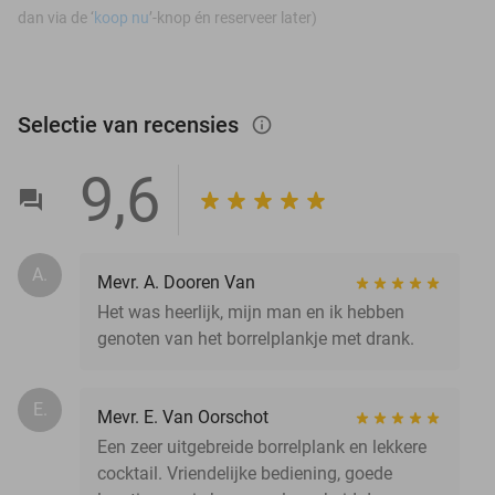
dan via de ‘
koop nu
’-knop én reserveer later)
Selectie van recensies
info_outlined
9,6
A.
Mevr. A. Dooren Van
Het was heerlijk, mijn man en ik hebben
genoten van het borrelplankje met drank.
E.
Mevr. E. Van Oorschot
Een zeer uitgebreide borrelplank en lekkere
cocktail. Vriendelijke bediening, goede