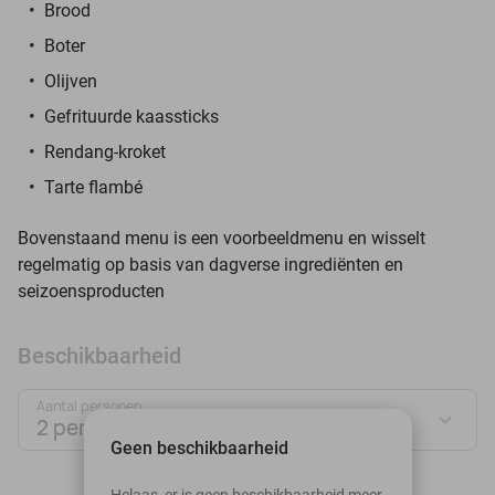
Brood
Boter
Olijven
Gefrituurde kaassticks
Rendang-kroket
Tarte flambé
Bovenstaand menu is een voorbeeldmenu en wisselt
regelmatig op basis van dagverse ingrediënten en
seizoensproducten
Beschikbaarheid
Aantal personen:
2 personen
Geen beschikbaarheid
augustus 2026
Helaas, er is geen beschikbaarheid meer