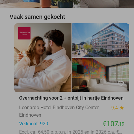
Vaak samen gekocht
favorite_border
Overnachting voor 2 + ontbijt in hartje Eindhoven
Leonardo Hotel Eindhoven City Center
9.4
star
Eindhoven
€107
Verkocht: 920
,19
Excl. ca. €4,50 p.p.p.n. in 2025 en in 2026 c.a. €5,25 p.p.p.n. toeristenbelasting