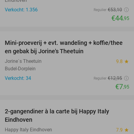
Eindhoven
Verkocht: 1.356
€53
,10
Regulier
€44
,95
favorite_border
Mini-proeverij + evt. wandeling + koffie/thee
39%
en gebak bij Jorine's Theetuin
Jorine´s Theetuin
9.8
star
Budel-Dorplein
Verkocht: 34
€12
,95
Regulier
€7
,95
favorite_border
2-gangendiner à la carte bij Happy Italy
35%
Eindhoven
Happy Italy Eindhoven
7.9
star