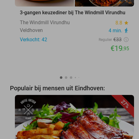
3-gangen keuzediner bij The Windmill Virundhu
The Windmill Virundhu
8.8
star
Veldhoven
4 min.
directions_walk
Verkocht: 42
€33
Regulier
€19
,95
Populair bij mensen uit Eindhoven:
27%