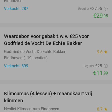
Eindhoven
Verkocht: 287
€37
,95
Regulier
€29
,95
favorite_border
Waardebon voor gebak t.w.v. €25 voor
52%
Godfried de Vocht De Echte Bakker
Godfried de Vocht De Echte Bakker
9.6
star
Eindhoven (+19 locaties)
Verkocht: 899
€25
Regulier
€11
,99
favorite_border
Klimcursus (4 lessen) + maandkaart vrij
36%
klimmen
Neoliet Klimcentrum Eindhoven
8.7
star