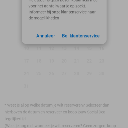
voor het aantal waar je op zoekt.
Ma
Di
Wo
Do
Vr
Za
Zo
Informeer bij onze klantenservice naar
de mogelijkheden
1
2
3
Annuleer
4
5
Bel klantenservice
6
7
8
9
10
11
12
13
14
15
16
17
18
19
20
21
22
23
24
25
26
27
28
29
30
31
*
Weet je al op welke datum je wilt reserveren? Selecteer dan
hierboven de datum en reserveer en koop jouw Social Deal
tegelijkertijd.
(Weet je nog niet wanneer je wilt reserveren? Geen zorgen: koop