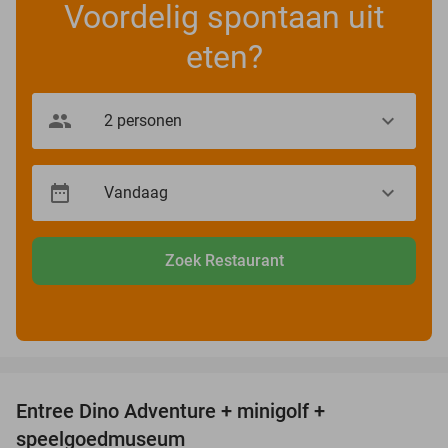
Voordelig spontaan uit
eten?
Zoek Restaurant
favorite_border
Entree Dino Adventure + minigolf +
27%
speelgoedmuseum