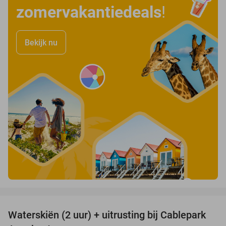
zomervakantiedeals
!
Bekijk nu
favorite_border
Waterskiën (2 uur) + uitrusting bij Cablepark
47%