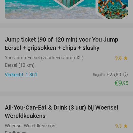
favorite_border
Jump ticket (90 of 120 min) voor You Jump
61%
Eersel + gripsokken + chips + slushy
You Jump Eersel (voorheen Jump XL)
9.8
star
Eersel (10 km)
Verkocht: 1.301
€25
,80
Regulier
€9
,95
favorite_border
All-You-Can-Eat & Drink (3 uur) bij Woensel
15%
Wereldkeukens
Woensel Wereldkeukens
9.3
star