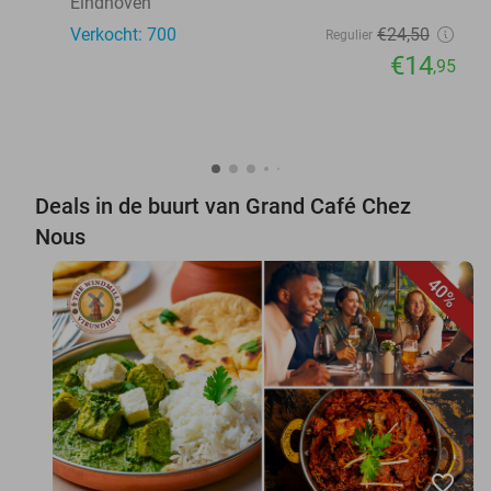
Eindhoven
Verkocht: 700
€24
,50
Regulier
€14
,95
Deals in de buurt van Grand Café Chez
Nous
40%
favorite_border