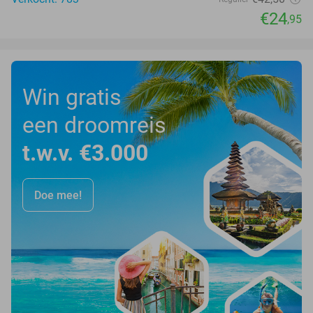
€24
,95
Win gratis
een droomreis
t.w.v. €3.000
Doe mee!