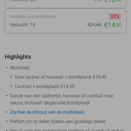
Cocktail + borrelplank
32%
€14
Verkocht: 19
€21
,45
,50
Highlights
Multideal:
Glas tapbier of huiswijn + borrelplank €10,40
Cocktail + borrelplank €14,50
Geniet van een tapbiertje, huiswijn of cocktail naar
keuze, inclusief rijkgevulde borrelplank
Zie hier de inhoud van de multideals
Perfect om te delen tijdens een gezellige borrel
Ideaal voor een ontspannen middag of avond uit met je