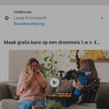
Veldhoven
Lange Kruisweg 66
Routebeschrijving
Maak gratis kans op een droomreis t.w.v. €3.000!
play_circle