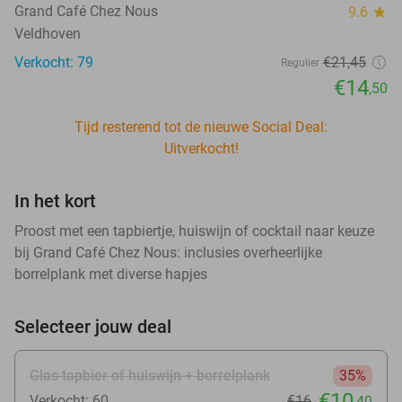
Grand Café Chez Nous
9.6
star
Veldhoven
Verkocht: 79
€21
,45
Regulier
€14
,50
Tijd resterend tot de nieuwe Social Deal:
Uitverkocht!
In het kort
Proost met een tapbiertje, huiswijn of cocktail naar keuze
bij Grand Café Chez Nous: inclusies overheerlijke
borrelplank met diverse hapjes
Selecteer jouw deal
Glas tapbier of huiswijn + borrelplank
35%
€10
Verkocht: 60
€16
,40