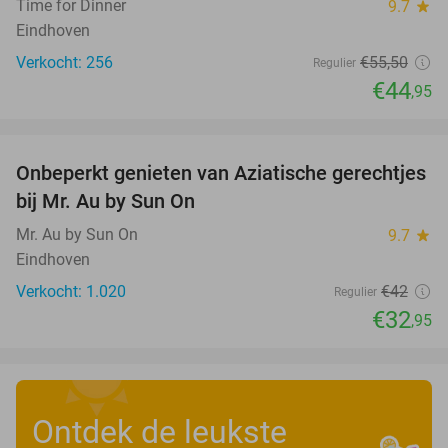
Time for Dinner
9.7
star
Eindhoven
Verkocht: 256
€55
,50
Regulier
€44
,95
favorite_border
Onbeperkt genieten van Aziatische gerechtjes
22%
bij Mr. Au by Sun On
Mr. Au by Sun On
9.7
star
Eindhoven
Verkocht: 1.020
€42
Regulier
€32
,95
Ontdek de leukste