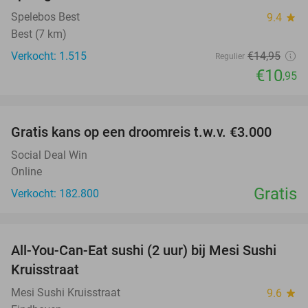
Spelebos Best
9.4
star
Best (7 km)
Verkocht: 1.515
€14
,95
Regulier
€10
,95
favorite_border
Gratis kans op een droomreis t.w.v. €3.000
Social Deal Win
Online
Gratis
Verkocht: 182.800
favorite_border
All-You-Can-Eat sushi (2 uur) bij Mesi Sushi
21%
Kruisstraat
Mesi Sushi Kruisstraat
9.6
star