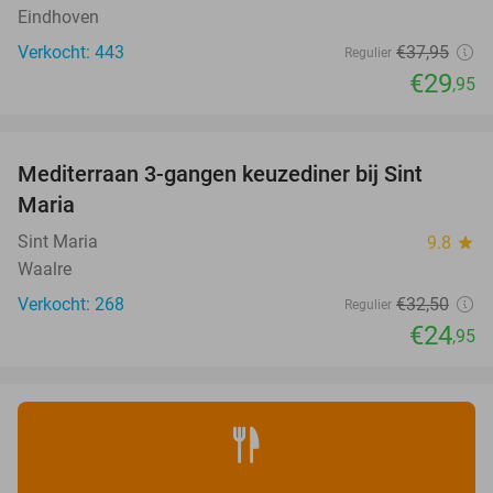
Eindhoven
Verkocht: 443
€37
,95
Regulier
€29
,95
favorite_border
Mediterraan 3-gangen keuzediner bij Sint
23%
Maria
Sint Maria
9.8
star
Waalre
Verkocht: 268
€32
,50
Regulier
€24
,95