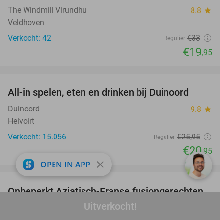
The Windmill Virundhu
8.8
star
Veldhoven
Verkocht: 42
€33
Regulier
€19
,95
favorite_border
All-in spelen, eten en drinken bij Duinoord
19%
Duinoord
9.8
star
Helvoirt
Verkocht: 15.056
€25
,95
Regulier
€20
,95
close
OPEN IN APP
favorite_border
Onbeperkt Aziatisch-Franse fusiongerechten
19%
bij Le Meiling
Uitverkocht!