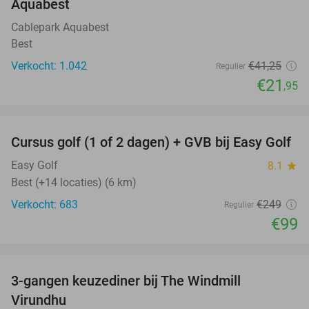
Aquabest
Cablepark Aquabest
Best
Verkocht: 1.042
€41
,25
Regulier
€21
,95
favorite_border
Cursus golf (1 of 2 dagen) + GVB bij Easy Golf
60%
Easy Golf
8.1
star
Best (+14 locaties) (6 km)
Verkocht: 683
€249
Regulier
€99
favorite_border
3-gangen keuzediner bij The Windmill
40%
Virundhu