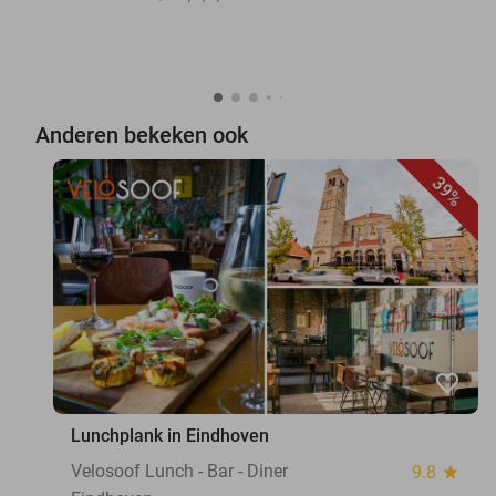
Anderen bekeken ook
39%
favorite_border
Lunchplank in Eindhoven
Velosoof Lunch - Bar - Diner
9.8
star