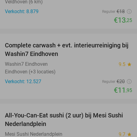
Veldhoven (6 km)
Verkocht: 8.879
€18
Regulier
€13
,25
favorite_border
Complete carwash + evt. interieurreiniging bij
40%
Washin7 Eindhoven
Washin7 Eindhoven
9.5
star
Eindhoven (+3 locaties)
Verkocht: 12.527
€20
Regulier
€11
,95
favorite_border
All-You-Can-Eat sushi (2 uur) bij Mesi Sushi
21%
Nederlandplein
Mesi Sushi Nederlandplein
9.7
star