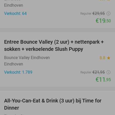
Eindhoven
Verkocht: 64
€29
,95
Regulier
€19
,50
favorite_border
Entree Bounce Valley (2 uur) + nettenpark +
46%
sokken + verkoelende Slush Puppy
Bounce Valley Eindhoven
8.8
star
Eindhoven
Verkocht: 1.789
€21
,95
Regulier
€11
,95
favorite_border
All-You-Can-Eat & Drink (3 uur) bij Time for
19%
Dinner