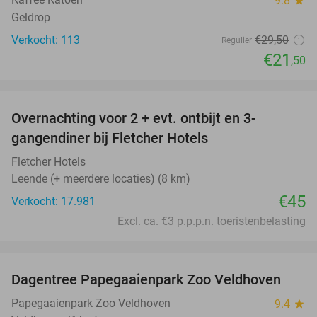
9.8
star
Geldrop
Verkocht: 113
€29
,50
Regulier
€21
,50
favorite_border
Overnachting voor 2 + evt. ontbijt en 3-
gangendiner bij Fletcher Hotels
Fletcher Hotels
Leende (+ meerdere locaties) (8 km)
€45
Verkocht: 17.981
Excl. ca. €3 p.p.p.n. toeristenbelasting
favorite_border
Dagentree Papegaaienpark Zoo Veldhoven
26%
Papegaaienpark Zoo Veldhoven
9.4
star