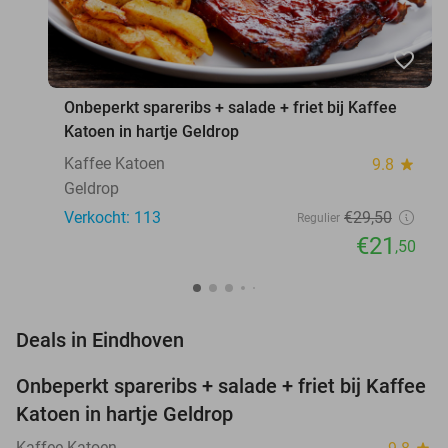
favorite_border
Onbeperkt spareribs + salade + friet bij Kaffee
Katoen in hartje Geldrop
Kaffee Katoen
9.8
star
Geldrop
Verkocht: 113
€29
,50
Regulier
€21
,50
favorite_border
Deals in Eindhoven
Onbeperkt spareribs + salade + friet bij Kaffee
27%
Katoen in hartje Geldrop
Kaffee Katoen