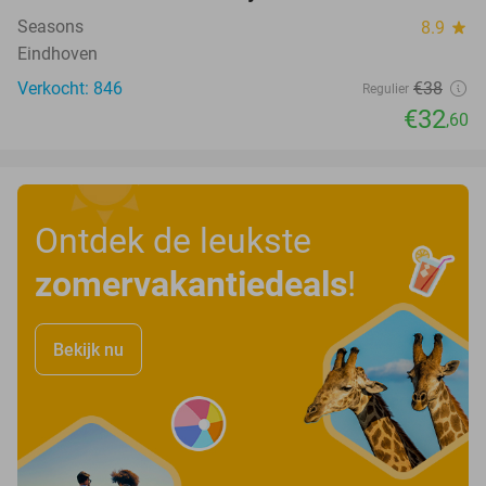
Seasons
8.9
star
Eindhoven
Verkocht: 846
€38
Regulier
€32
,60
Ontdek de leukste
zomervakantiedeals
!
Bekijk nu