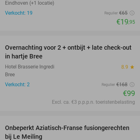
Eindhoven (+1 locatie)
Verkocht: 19
€65
Regulier
€19
,95
favorite_border
Overnachting voor 2 + ontbijt + late check-out
41%
NEW
in hartje Bree
TODAY
Hotel Brasserie Ingredi
8.9
star
Bree
Verkocht: 2
€168
Regulier
€99
Excl. ca. €3 p.p.p.n. toeristenbelasting
favorite_border
Onbeperkt Aziatisch-Franse fusiongerechten
19%
bij Le Meiling