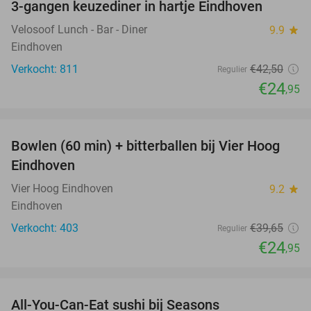
3-gangen keuzediner in hartje Eindhoven
41%
Velosoof Lunch - Bar - Diner
9.9
star
Eindhoven
Verkocht: 811
€42
,50
Regulier
€24
,95
favorite_border
Bowlen (60 min) + bitterballen bij Vier Hoog
37%
Eindhoven
Vier Hoog Eindhoven
9.2
star
Eindhoven
Verkocht: 403
€39
,65
Regulier
€24
,95
favorite_border
All-You-Can-Eat sushi bij Seasons
14%