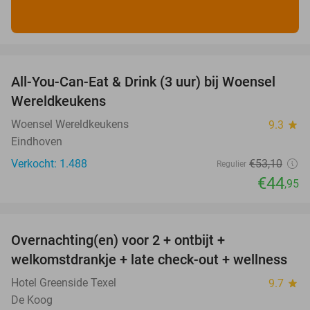
favorite_border
All-You-Can-Eat & Drink (3 uur) bij Woensel
15%
Wereldkeukens
Woensel Wereldkeukens
9.3
star
Eindhoven
Verkocht: 1.488
€53
,10
Regulier
€44
,95
favorite_border
Overnachting(en) voor 2 + ontbijt +
32%
welkomstdrankje + late check-out + wellness
Hotel Greenside Texel
9.7
star
De Koog