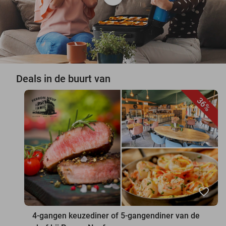
Deals in de buurt van
36%
favorite_border
4-gangen keuzediner of 5-gangendiner van de