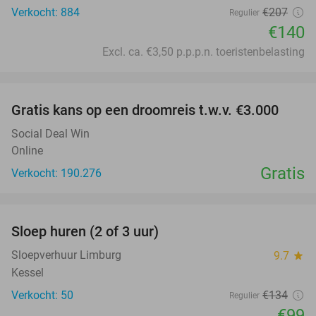
Verkocht: 884
€207
Regulier
€140
Excl. ca. €3,50 p.p.p.n. toeristenbelasting
favorite_border
Gratis kans op een droomreis t.w.v. €3.000
Social Deal Win
Online
Gratis
Verkocht: 190.276
favorite_border
Sloep huren (2 of 3 uur)
26%
Sloepverhuur Limburg
9.7
star
Kessel
Verkocht: 50
€134
Regulier
€99