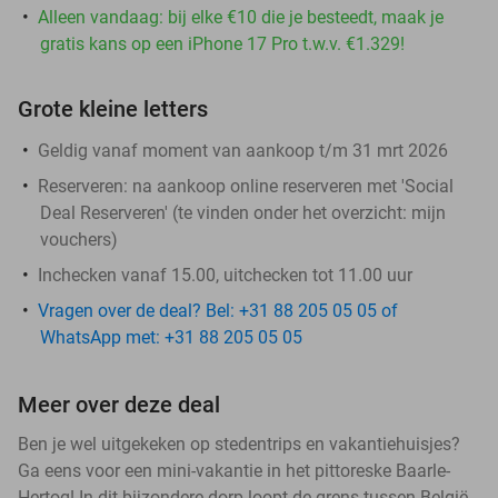
Alleen vandaag: bij elke €10 die je besteedt, maak je
gratis kans op een iPhone 17 Pro t.w.v. €1.329!
Grote kleine letters
Geldig vanaf moment van aankoop t/m 31 mrt 2026
Reserveren:
na aankoop online reserveren met 'Social
Deal Reserveren' (te vinden onder het overzicht:
mijn
vouchers
)
Inchecken vanaf 15.00, uitchecken tot 11.00 uur
Vragen over de deal? Bel: +31 88 205 05 05 of
WhatsApp met: +31 88 205 05 05
Meer over deze deal
Ben je wel uitgekeken op stedentrips en vakantiehuisjes?
Ga eens voor een mini-vakantie in het pittoreske Baarle-
Hertog! In dit bijzondere dorp loopt de grens tussen België