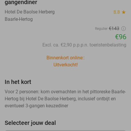
gangendiner
Hotel De Baolse Herberg
8.8
star
Baarle-Hertog
€143
Regulier
€96
Excl. ca. €2,90 p.p.p.n. toeristenbelasting
Binnenkort online::
Uitverkocht!
In het kort
Voor 2 personen: kom overnachten in het pittoreske Baarle-
Hertog bij Hotel De Baolse Herberg, inclusief ontbijt en
eventueel 3-gangen keuzediner
Selecteer jouw deal