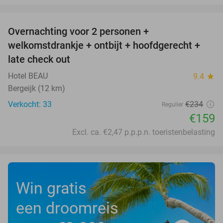
favorite_border
Overnachting voor 2 personen +
32%
welkomstdrankje + ontbijt + hoofdgerecht +
late check out
Hotel BEAU
9.4
star
Bergeijk (12 km)
Verkocht: 33
€234
Regulier
€159
Excl. ca. €2,47 p.p.p.n. toeristenbelasting
Win gratis
een droomreis