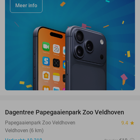
Meer info
favorite_border
Dagentree Papegaaienpark Zoo Veldhoven
26%
Papegaaienpark Zoo Veldhoven
9.4
star
Veldhoven (6 km)