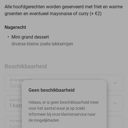
Alle hoofdgerechten worden geserveerd met friet en warme
groenten en eventueel mayonaise of curry (+ €2)
Nagerecht
Mini grand dessert
diverse kleine zoete lekkernijen
Beschikbaarheid
Arrangement
Selecteer jouw deal
Geen beschikbaarheid
Aantal kamers:
Helaas, er is geen beschikbaarheid meer
1 kamer
voor het aantal waar je op zoekt.
Informeer bij onze klantenservice naar
de mogelijkheden
Inchecken
Uitchecken
Kies datum
Kies datum