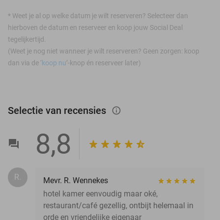
*
Weet je al op welke datum je wilt reserveren? Selecteer dan
hierboven de datum en reserveer en koop jouw Social Deal
tegelijkertijd.
(Weet je nog niet wanneer je wilt reserveren? Geen zorgen: koop
dan via de ‘
koop nu
’-knop én reserveer later)
Selectie van recensies
info_outlined
8,8
R.
Mevr. R. Wennekes
hotel kamer eenvoudig maar oké,
restaurant/café gezellig, ontbijt helemaal in
orde en vriendelijke eigenaar