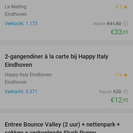
Le Meiling
9.7
star
Eindhoven
Verkocht: 1.173
€41
,80
Regulier
€33
,95
favorite_border
2-gangendiner à la carte bij Happy Italy
35%
Eindhoven
Happy Italy Eindhoven
7.9
star
Eindhoven
Verkocht: 3.371
€20
Regulier
€12
,95
favorite_border
Entree Bounce Valley (2 uur) + nettenpark +
41%
sokken + verkoelende Slush Puppy