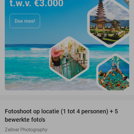
t.w.v. €3.000
Doe mee!
favorite_border
Fotoshoot op locatie (1 tot 4 personen) + 5
69%
bewerkte foto's
Zellner Photography