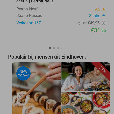
chef bij Perron Neuf
Perron Neuf
9.5
star
Baarle-Nassau
3 min.
directions_walk
Verkocht: 167
€49
,95
Regulier
€31
,95
Populair bij mensen uit Eindhoven:
21%
NEW
TODAY
favorite_border