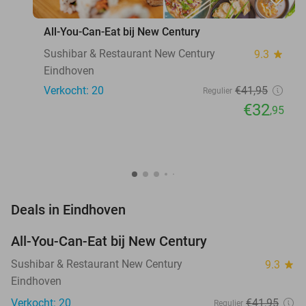
All-You-Can-Eat bij New Century
Sushibar & Restaurant New Century
9.3
star
Eindhoven
Verkocht: 20
€41
,95
Regulier
€32
,95
favorite_border
Deals in Eindhoven
All-You-Can-Eat bij New Century
21%
NEW
TODAY
Sushibar & Restaurant New Century
9.3
star
Eindhoven
Verkocht: 20
€41
,95
Regulier