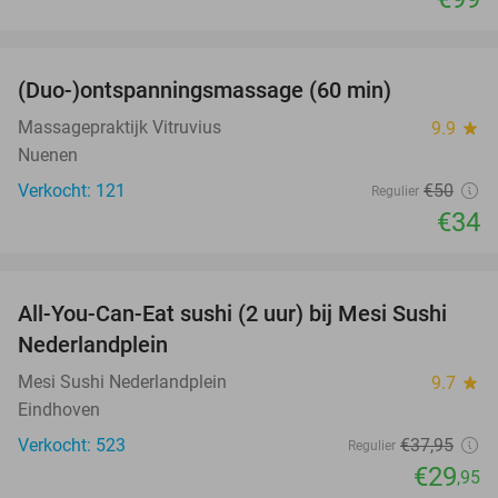
favorite_border
(Duo-)ontspanningsmassage (60 min)
32%
Massagepraktijk Vitruvius
9.9
star
Nuenen
Verkocht: 121
€50
Regulier
€34
favorite_border
All-You-Can-Eat sushi (2 uur) bij Mesi Sushi
21%
Nederlandplein
Mesi Sushi Nederlandplein
9.7
star
Eindhoven
Verkocht: 523
€37
,95
Regulier
€29
,95