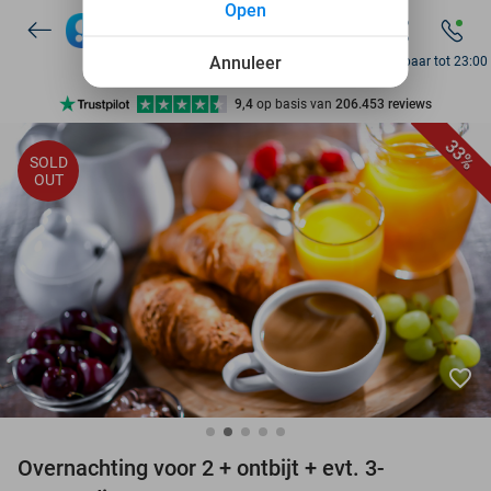
Open
7 dagen per week beschikbaar
10+ miljoen leden
Annuleer
Bereikbaar tot 23:00
9,4
op basis van
206.453 reviews
Ontdek 15.000+ deals
33%
SOLD
7 dagen per week beschikbaar
OUT
10+ miljoen leden
favorite_border
Overnachting voor 2 + ontbijt + evt. 3-