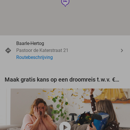
hotel
Baarle-Hertog
Pastoor de Katerstraat 21
Routebeschrijving
Maak gratis kans op een droomreis t.w.v. €3.000!
play_circle