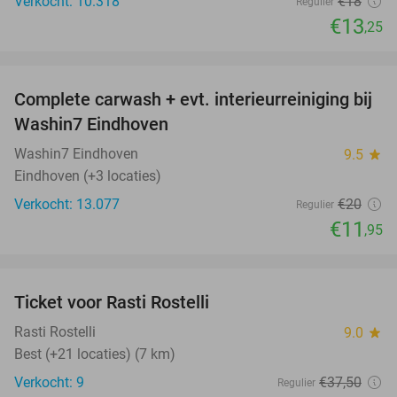
Verkocht: 10.318
€18
Regulier
€13
,25
favorite_border
Complete carwash + evt. interieurreiniging bij
40%
Washin7 Eindhoven
Washin7 Eindhoven
9.5
star
Eindhoven (+3 locaties)
Verkocht: 13.077
€20
Regulier
€11
,95
favorite_border
Ticket voor Rasti Rostelli
20%
NEW
TODAY
Rasti Rostelli
9.0
star
Best (+21 locaties) (7 km)
Verkocht: 9
€37
,50
Regulier