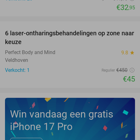
€32
,95
favorite_border
6 laser-ontharingsbehandelingen op zone naar
90%
NEW
keuze
TODAY
Perfect Body and Mind
9.8
star
Veldhoven
Verkocht: 1
€450
Regulier
€45
Win vandaag een gratis
iPhone 17 Pro