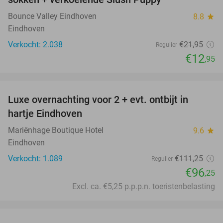
Bounce Valley Eindhoven
8.8
star
Eindhoven
Verkocht: 2.038
€21
,95
Regulier
€12
,95
favorite_border
Luxe overnachting voor 2 + evt. ontbijt in
14%
hartje Eindhoven
Mariënhage Boutique Hotel
9.6
star
Eindhoven
Verkocht: 1.089
€111
,25
Regulier
€96
,25
Excl. ca. €5,25 p.p.p.n. toeristenbelasting
favorite_border