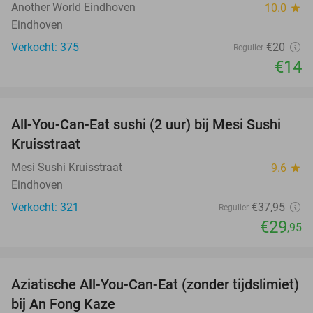
Another World Eindhoven
10.0
star
Eindhoven
Verkocht: 375
€20
Regulier
€14
favorite_border
All-You-Can-Eat sushi (2 uur) bij Mesi Sushi
21%
Kruisstraat
Mesi Sushi Kruisstraat
9.6
star
Eindhoven
Verkocht: 321
€37
,95
Regulier
€29
,95
favorite_border
Aziatische All-You-Can-Eat (zonder tijdslimiet)
13%
bij An Fong Kaze