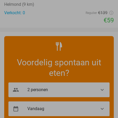
Helmond (9 km)
Verkocht: 0
€139
Regulier
€59
Voordelig spontaan uit
eten?