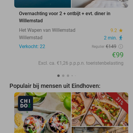
Overnachting voor 2 + ontbijt + evt. diner in
Willemstad
Het Wapen van Willemstad
9.2
star
Willemstad
2 min.
directions_walk
Verkocht: 22
€149
Regulier
€99
Excl. ca. €1,26 p.p.p.n. toeristenbelasting
Populair bij mensen uit Eindhoven:
31%