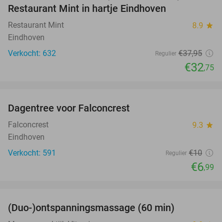
Restaurant Mint in hartje Eindhoven
Restaurant Mint
8.9
star
Eindhoven
Verkocht: 632
€37
,95
Regulier
€32
,75
favorite_border
Dagentree voor Falconcrest
30%
Falconcrest
9.3
star
Eindhoven
Verkocht: 591
€10
Regulier
€6
,99
favorite_border
(Duo-)ontspanningsmassage (60 min)
32%