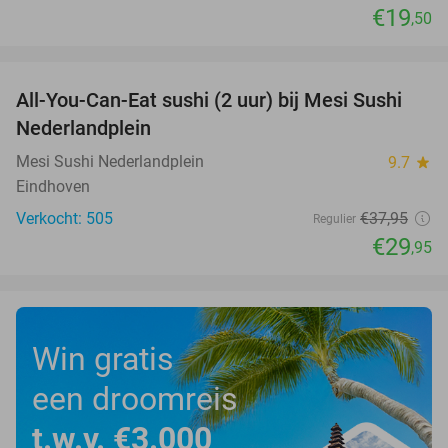
€19
,50
favorite_border
All-You-Can-Eat sushi (2 uur) bij Mesi Sushi
21%
Nederlandplein
Mesi Sushi Nederlandplein
9.7
star
Eindhoven
Verkocht: 505
€37
,95
Regulier
€29
,95
Win gratis
een droomreis
t.w.v. €3.000