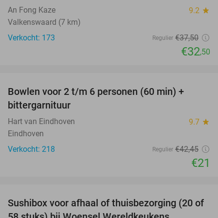
An Fong Kaze
9.2
star
Valkenswaard (7 km)
Verkocht: 173
€37
,50
Regulier
€32
,50
favorite_border
Bowlen voor 2 t/m 6 personen (60 min) +
51%
bittergarnituur
Hart van Eindhoven
9.7
star
Eindhoven
Verkocht: 218
€42
,45
Regulier
€21
favorite_border
Sushibox voor afhaal of thuisbezorging (20 of
21%
58 stuks) bij Woensel Wereldkeukens