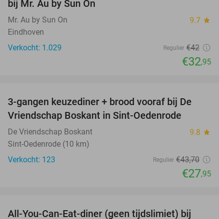
bij Mr. Au by Sun On
Mr. Au by Sun On
9.7
star
Eindhoven
Verkocht: 1.029
€42
Regulier
€32
,95
favorite_border
3-gangen keuzediner + brood vooraf bij De
36%
Vriendschap Boskant in Sint-Oedenrode
De Vriendschap Boskant
9.8
star
Sint-Oedenrode (10 km)
Verkocht: 123
€43
,70
Regulier
€27
,95
favorite_border
All-You-Can-Eat-diner (geen tijdslimiet) bij
14%