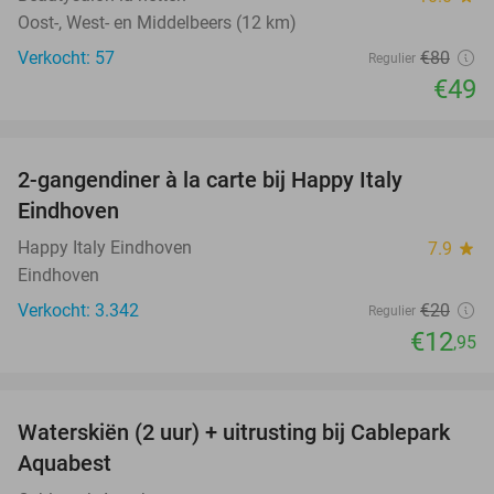
Oost-, West- en Middelbeers (12 km)
Verkocht: 57
€80
Regulier
€49
favorite_border
2-gangendiner à la carte bij Happy Italy
35%
Eindhoven
Happy Italy Eindhoven
7.9
star
Eindhoven
Verkocht: 3.342
€20
Regulier
€12
,95
favorite_border
Waterskiën (2 uur) + uitrusting bij Cablepark
49%
Aquabest