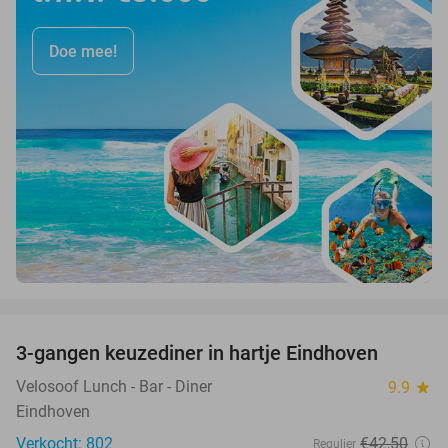
Doe mee!
favorite_border
3-gangen keuzediner in hartje Eindhoven
41%
Velosoof Lunch - Bar - Diner
9.9
star
Eindhoven
Verkocht: 802
€42
,50
Regulier