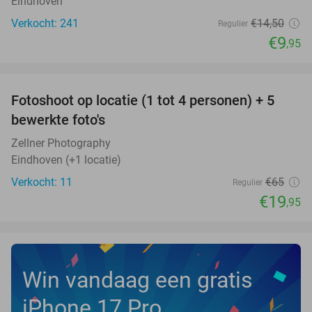
Eindhoven
Verkocht: 241
€14
,50
Regulier
€9
,95
favorite_border
Fotoshoot op locatie (1 tot 4 personen) + 5
69%
NEW
bewerkte foto's
TODAY
Zellner Photography
Eindhoven (+1 locatie)
Verkocht: 11
€65
Regulier
€19
,95
Win vandaag een gratis
iPhone 17 Pro