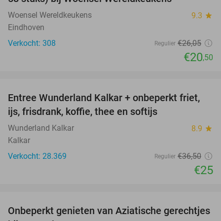
Woensel Wereldkeukens
9.3
star
Eindhoven
Verkocht: 308
€26
,05
Regulier
€20
,50
favorite_border
Entree Wunderland Kalkar + onbeperkt friet,
32%
ijs, frisdrank, koffie, thee en softijs
Wunderland Kalkar
8.9
star
Kalkar
Verkocht: 28.369
€36
,50
Regulier
€25
favorite_border
Onbeperkt genieten van Aziatische gerechtjes
22%