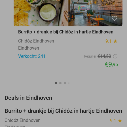
favorite_border
Burrito + drankje bij Chidóz in hartje Eindhoven
Chidóz Eindhoven
9.1
star
Eindhoven
Verkocht: 241
€14
,50
Regulier
€9
,95
favorite_border
Deals in Eindhoven
Burrito + drankje bij Chidóz in hartje Eindhoven
31%
Chidóz Eindhoven
9.1
star