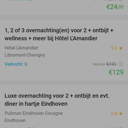
€24
,95
favorite_border
1, 2 of 3 overnachting(en) voor 2 + ontbijt +
32%
NEW
wellness + meer bij Hôtel L'Amandier
TODAY
Hôtel L'Amandier
9.9
star
Libramont-Chevigny
Verkocht: 6
€191
Regulier
€129
favorite_border
Luxe overnachting voor 2 + ontbijt en evt.
13%
diner in hartje Eindhoven
Pullman Eindhoven Cocagne
9.8
star
Eindhoven