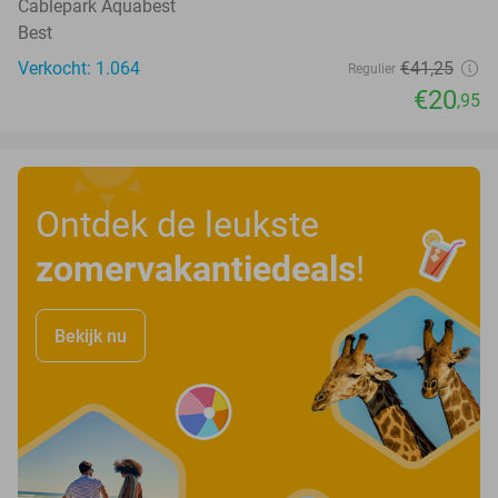
Cablepark Aquabest
Best
Verkocht: 1.064
€41
,25
Regulier
€20
,95
Ontdek de leukste
zomervakantiedeals
!
Bekijk nu