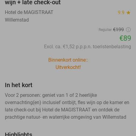
wijn + late check-out
Hotel de MAGISTRAAT
9.9
star
Willemstad
€199
Regulier
€89
Excl. ca. €1,52 p.p.p.n. toeristenbelasting
Binnenkort online::
Uitverkocht!
In het kort
Voor 2 personen: geniet van 1 of 2 heerlijke
overnachting(en) inclusief ontbijt, fles wijn op de kamer en
late check-out bij Hotel de MAGISTRAAT en ontdek de
prachtige natuur- en waterrijke omgeving van Willemstad
Highlights