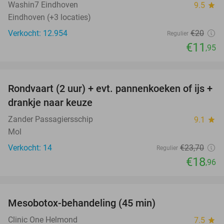
Washin7 Eindhoven
9.5
star
Eindhoven (+3 locaties)
Verkocht: 12.954
€20
Regulier
€11
,95
favorite_border
Rondvaart (2 uur) + evt. pannenkoeken of ijs +
20%
NEW
drankje naar keuze
TODAY
Zander Passagiersschip
9.1
star
Mol
Verkocht: 14
€23
,70
Regulier
€18
,96
favorite_border
Mesobotox-behandeling (45 min)
58%
NEW
TODAY
Clinic One Helmond
7.5
star