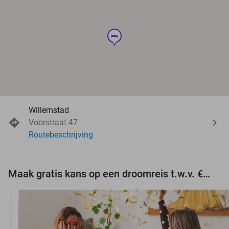
hotel
Willemstad
Voorstraat 47
Routebeschrijving
Maak gratis kans op een droomreis t.w.v. €3.000!