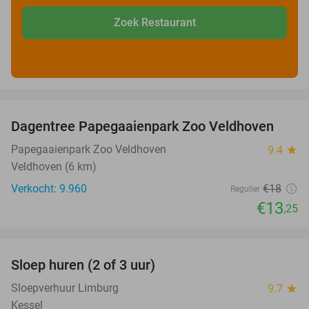
Zoek Restaurant
favorite_border
Dagentree Papegaaienpark Zoo Veldhoven
26%
Papegaaienpark Zoo Veldhoven
9.4
star
Veldhoven (6 km)
Verkocht: 9.960
€18
Regulier
€13
,25
favorite_border
Sloep huren (2 of 3 uur)
26%
Sloepverhuur Limburg
9.7
star
Kessel