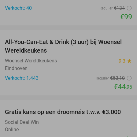
Verkocht: 40
€134
Regulier
€99
favorite_border
All-You-Can-Eat & Drink (3 uur) bij Woensel
15%
Wereldkeukens
Woensel Wereldkeukens
9.3
star
Eindhoven
Verkocht: 1.443
€53
,10
Regulier
€44
,95
favorite_border
Gratis kans op een droomreis t.w.v. €3.000
Social Deal Win
Online