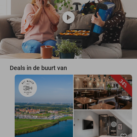
play_circle
Deals in de buurt van
34%
favorite_border