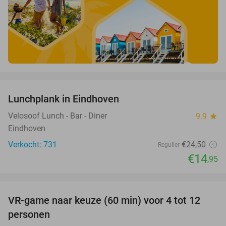
favorite_border
Lunchplank in Eindhoven
39%
Velosoof Lunch - Bar - Diner
9.9
star
Eindhoven
Verkocht: 731
€24
,50
Regulier
€14
,95
favorite_border
VR-game naar keuze (60 min) voor 4 tot 12
30%
personen