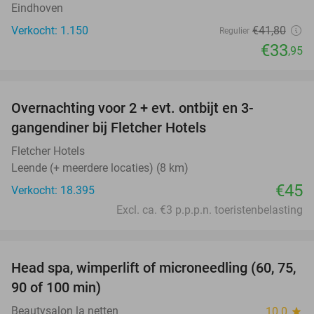
Eindhoven
Verkocht: 1.150
€41
,80
Regulier
€33
,95
favorite_border
Overnachting voor 2 + evt. ontbijt en 3-
gangendiner bij Fletcher Hotels
Fletcher Hotels
Leende (+ meerdere locaties) (8 km)
€45
Verkocht: 18.395
Excl. ca. €3 p.p.p.n. toeristenbelasting
favorite_border
Head spa, wimperlift of microneedling (60, 75,
39%
90 of 100 min)
Beautysalon la netten
10.0
star