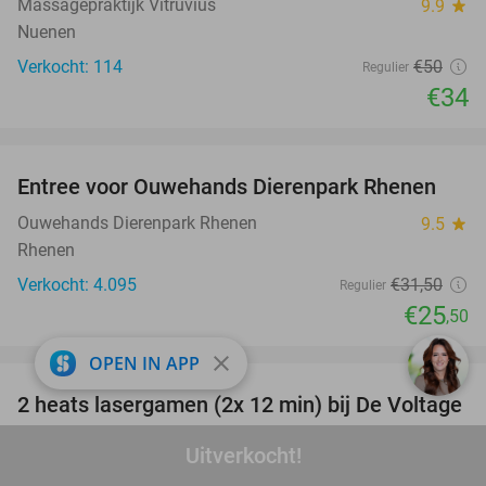
Massagepraktijk Vitruvius
9.9
star
Nuenen
Verkocht: 114
€50
Regulier
€34
favorite_border
Entree voor Ouwehands Dierenpark Rhenen
19%
Ouwehands Dierenpark Rhenen
9.5
star
Rhenen
Verkocht: 4.095
€31
,50
Regulier
€25
,50
favorite_border
close
OPEN IN APP
2 heats lasergamen (2x 12 min) bij De Voltage
22%
Indoor Entertainment
Uitverkocht!
De Voltage Indoor Entertainment
8.7
star