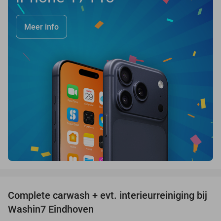
Meer info
favorite_border
Complete carwash + evt. interieurreiniging bij
40%
Washin7 Eindhoven