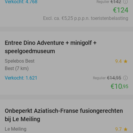
Verkocht: 4.768
€142
Regulier
€124
Excl. ca. €5,25 p.p.p.n. toeristenbelasting
favorite_border
Entree Dino Adventure + minigolf +
27%
speelgoedmuseum
Spelebos Best
9.4
star
Best (7 km)
Verkocht: 1.621
€14
,95
Regulier
€10
,95
favorite_border
Onbeperkt Aziatisch-Franse fusiongerechten
19%
bij Le Meiling
Le Meiling
9.7
star