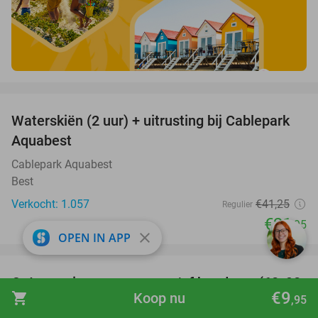
favorite_border
Waterskiën (2 uur) + uitrusting bij Cablepark
47%
Aquabest
Cablepark Aquabest
Best
Verkocht: 1.057
€41
,25
Regulier
€21
,95
close
OPEN IN APP
favorite_border
Ontspanningsmassage en/of head spa (60, 90
42%
€9
shopping_cart
Koop nu
,95
of 120 min)