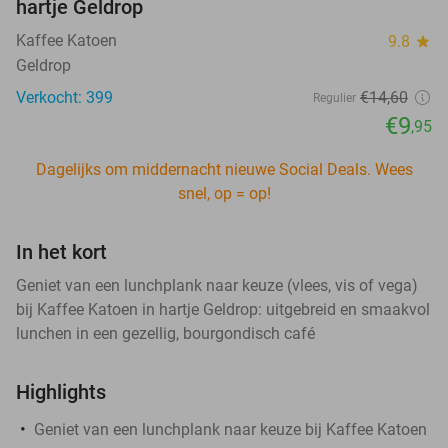
hartje Geldrop
Kaffee Katoen
9.8
star
Geldrop
Verkocht: 399
€14
,60
Regulier
€9
,95
Dagelijks om middernacht nieuwe Social Deals. Wees
snel, op = op!
In het kort
Geniet van een lunchplank naar keuze (vlees, vis of vega)
bij Kaffee Katoen in hartje Geldrop: uitgebreid en smaakvol
lunchen in een gezellig, bourgondisch café
Highlights
Geniet van een lunchplank naar keuze bij Kaffee Katoen