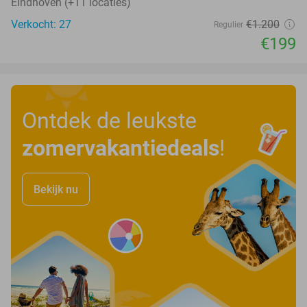
Eindhoven (+11 locaties)
Verkocht: 27
€1.200
Regulier
€199
Ontdek de leukste
zomervakantiedeals
!
Bekijk nu