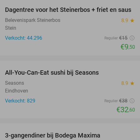
Dagentree voor het Steinerbos + friet en saus
37%
Belevenispark Steinerbos
8.9
star
Stein
Verkocht: 44.296
€15
Regulier
€9
,50
favorite_border
All-You-Can-Eat sushi bij Seasons
14%
Seasons
8.9
star
Eindhoven
Verkocht: 829
€38
Regulier
€32
,60
favorite_border
3-gangendiner bij Bodega Maxima
32%