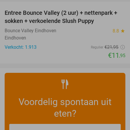
Entree Bounce Valley (2 uur) + nettenpark +
46%
sokken + verkoelende Slush Puppy
Bounce Valley Eindhoven
8.8
star
Eindhoven
Verkocht: 1.913
€21
,95
Regulier
€11
,95
Voordelig spontaan uit
eten?