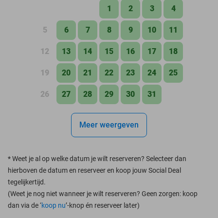
1
2
3
4
5
6
7
8
9
10
11
12
13
14
15
16
17
18
19
20
21
22
23
24
25
26
27
28
29
30
31
Meer weergeven
*
Weet je al op welke datum je wilt reserveren? Selecteer dan
hierboven de datum en reserveer en koop jouw Social Deal
tegelijkertijd.
(Weet je nog niet wanneer je wilt reserveren? Geen zorgen: koop
dan via de ‘
koop nu
’-knop én reserveer later)