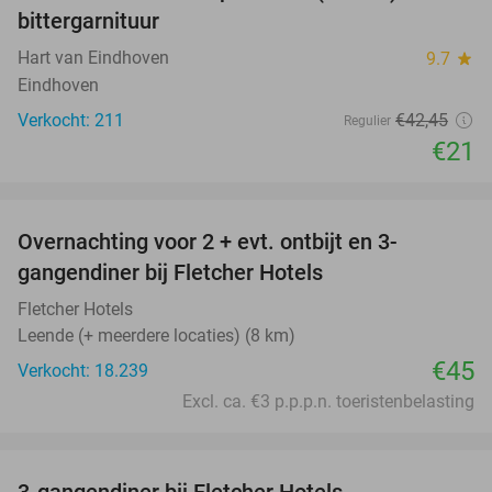
bittergarnituur
Hart van Eindhoven
9.7
star
Eindhoven
Verkocht: 211
€42
,45
Regulier
€21
favorite_border
Overnachting voor 2 + evt. ontbijt en 3-
gangendiner bij Fletcher Hotels
Fletcher Hotels
Leende (+ meerdere locaties) (8 km)
€45
Verkocht: 18.239
Excl. ca. €3 p.p.p.n. toeristenbelasting
favorite_border