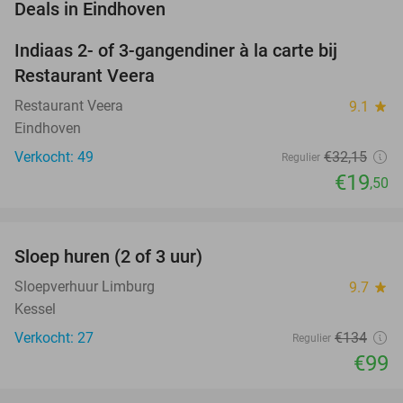
favorite_border
Deals in Eindhoven
Indiaas 2- of 3-gangendiner à la carte bij
39%
Restaurant Veera
Restaurant Veera
9.1
star
Eindhoven
Verkocht: 49
€32
,15
Regulier
€19
,50
favorite_border
Sloep huren (2 of 3 uur)
26%
NEW
TODAY
Sloepverhuur Limburg
9.7
star
Kessel
Verkocht: 27
€134
Regulier
€99