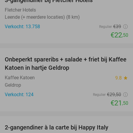
3-gangendiner bij Fletcher Hotels
42%
Fletcher Hotels
Leende (+ meerdere locaties) (8 km)
Verkocht: 13.758
€39
Regulier
€22
,50
favorite_border
Onbeperkt spareribs + salade + friet bij Kaffee
27%
Katoen in hartje Geldrop
Kaffee Katoen
9.8
star
Geldrop
Verkocht: 124
€29
,50
Regulier
€21
,50
favorite_border
2-gangendiner à la carte bij Happy Italy
35%