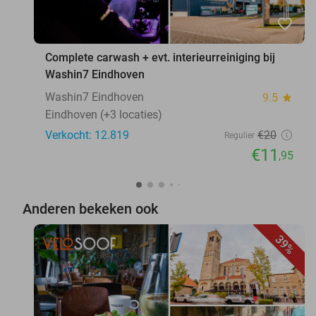
favorite_border
Complete carwash + evt. interieurreiniging bij
Washin7 Eindhoven
Washin7 Eindhoven
9.5
star
Eindhoven (+3 locaties)
Verkocht: 12.819
€20
Regulier
€11
,95
Anderen bekeken ook
39%