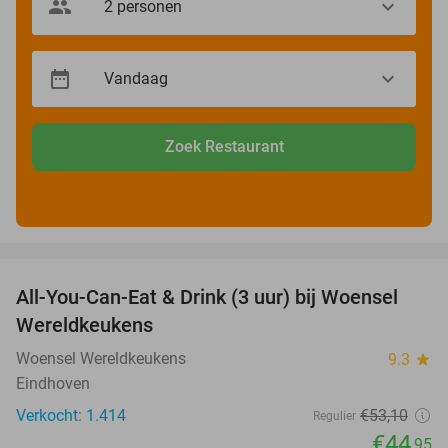
Zoek Restaurant
favorite_border
All-You-Can-Eat & Drink (3 uur) bij Woensel
15%
Wereldkeukens
Woensel Wereldkeukens
9.3
star
Eindhoven
Verkocht: 1.414
€53
,10
Regulier
€44
,95