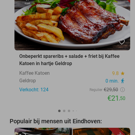
favorite_border
Onbeperkt spareribs + salade + friet bij Kaffee
Katoen in hartje Geldrop
Kaffee Katoen
9.8
star
Geldrop
0 min.
directions_walk
Verkocht: 124
€29
,50
Regulier
€21
,50
Populair bij mensen uit Eindhoven: