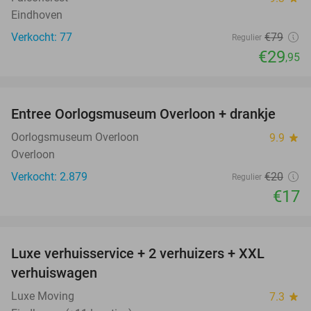
Eindhoven
Verkocht: 77
€79
Regulier
€29
,95
favorite_border
Entree Oorlogsmuseum Overloon + drankje
15%
Oorlogsmuseum Overloon
9.9
star
Overloon
Verkocht: 2.879
€20
Regulier
€17
favorite_border
Luxe verhuisservice + 2 verhuizers + XXL
83%
verhuiswagen
Luxe Moving
7.3
star