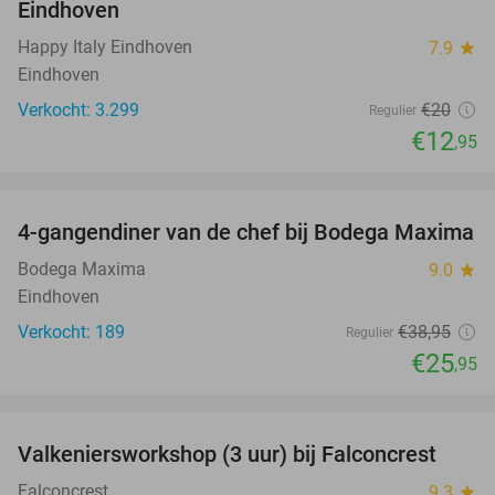
Eindhoven
Happy Italy Eindhoven
7.9
star
Eindhoven
Verkocht: 3.299
€20
Regulier
€12
,95
favorite_border
4-gangendiner van de chef bij Bodega Maxima
33%
Bodega Maxima
9.0
star
Eindhoven
Verkocht: 189
€38
,95
Regulier
€25
,95
favorite_border
Valkeniersworkshop (3 uur) bij Falconcrest
62%
Falconcrest
9.3
star