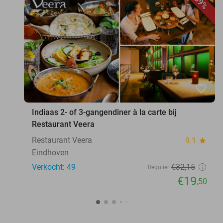
39%
favorite_border
Indiaas 2- of 3-gangendiner à la carte bij
Restaurant Veera
Restaurant Veera
9.1
star
Eindhoven
Verkocht: 49
€32
,15
Regulier
€19
,50