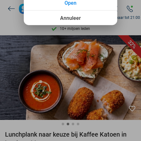
Open
7 dagen per week beschikbaar
10+ miljoen leden
Annuleer
Bereikbaar tot 21:00
9,4
op basis van
206.187 reviews
Ontdek 15.000+ deals
32%
7 dagen per week beschikbaar
10+ miljoen leden
favorite_border
Lunchplank naar keuze bij Kaffee Katoen in