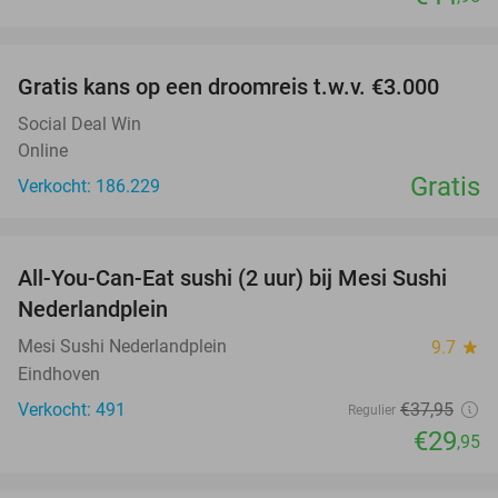
favorite_border
Gratis kans op een droomreis t.w.v. €3.000
Social Deal Win
Online
Gratis
Verkocht: 186.229
favorite_border
All-You-Can-Eat sushi (2 uur) bij Mesi Sushi
21%
Nederlandplein
Mesi Sushi Nederlandplein
9.7
star
Eindhoven
Verkocht: 491
€37
,95
Regulier
€29
,95
favorite_border