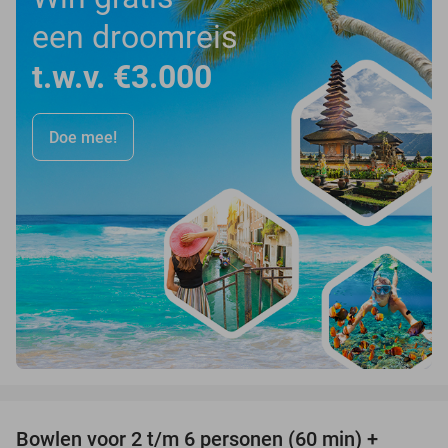
een droomreis
t.w.v. €3.000
Doe mee!
favorite_border
Bowlen voor 2 t/m 6 personen (60 min) +
51%