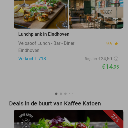
favorite_border
Lunchplank in Eindhoven
Velosoof Lunch - Bar - Diner
9.9
star
Eindhoven
Verkocht: 713
€24
,50
Regulier
€14
,95
Deals in de buurt van Kaffee Katoen
27%