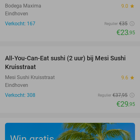
Bodega Maxima
9.0
star
Eindhoven
Verkocht: 167
€35
Regulier
€23
,95
favorite_border
All-You-Can-Eat sushi (2 uur) bij Mesi Sushi
21%
Kruisstraat
Mesi Sushi Kruisstraat
9.6
star
Eindhoven
Verkocht: 308
€37
,95
Regulier
€29
,95
Win gratis