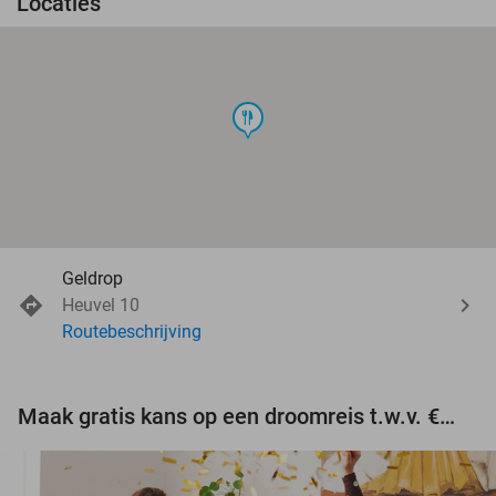
Locaties
food
Geldrop
Heuvel 10
Routebeschrijving
Maak gratis kans op een droomreis t.w.v. €3.000!