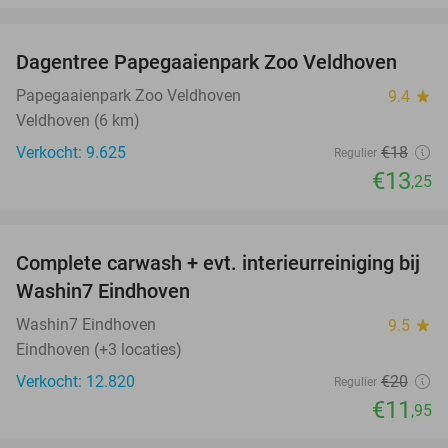
favorite_border
Dagentree Papegaaienpark Zoo Veldhoven
26%
Papegaaienpark Zoo Veldhoven
9.4
star
Veldhoven (6 km)
Verkocht: 9.625
€18
Regulier
€13
,25
favorite_border
Complete carwash + evt. interieurreiniging bij
40%
Washin7 Eindhoven
Washin7 Eindhoven
9.5
star
Eindhoven (+3 locaties)
Verkocht: 12.820
€20
Regulier
€11
,95
favorite_border