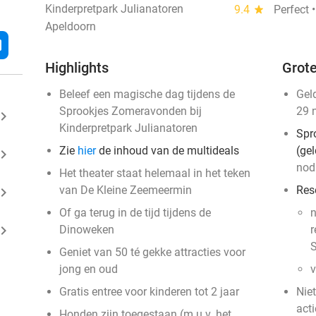
Kinderpretpark Julianatoren
9.4
star
Perfect 
Apeldoorn
l
Highlights
Grote
Beleef een magische dag tijdens de
Gel
Sprookjes Zomeravonden bij
29 
ard_arrow_right
Kinderpretpark Julianatoren
Spr
Zie
hier
de inhoud van de multideals
(ge
ard_arrow_right
nod
Het theater staat helemaal in het teken
van De Kleine Zeemeermin
Rese
ard_arrow_right
Of ga terug in de tijd tijdens de
ard_arrow_right
Dinoweken
r
S
Geniet van 50 té gekke attracties voor
jong en oud
v
Gratis entree voor kinderen tot 2 jaar
Nie
acti
Honden zijn toegestaan (m.u.v. het