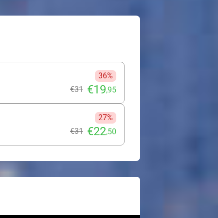
36%
€19
€31
,95
27%
€22
€31
,50