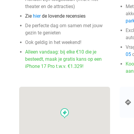
theater en de attracties)
Met
akk
Zie
hier
de lovende recensies
par
De perfecte dag om samen met jouw
Exc
gezin te genieten
aut
Ook geldig in het weekend!
Vra
Alleen vandaag: bij elke €10 die je
05
o
besteedt, maak je gratis kans op een
Koo
iPhone 17 Pro t.w.v. €1.329!
aan
events