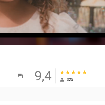
9,4
325