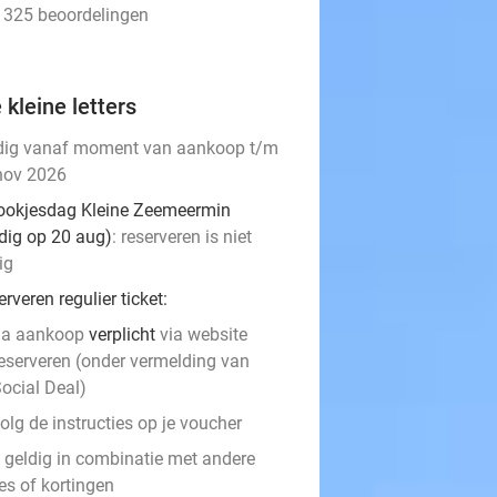
• 325 beoordelingen
 kleine letters
dig vanaf moment van aankoop t/m
nov 2026
ookjesdag Kleine Zeemeermin
ldig op 20 aug)
: reserveren is niet
ig
rveren regulier ticket:
na aankoop
verplicht
via website
eserveren (onder vermelding van
ocial Deal)
olg de instructies op je voucher
t geldig in combinatie met andere
es of kortingen