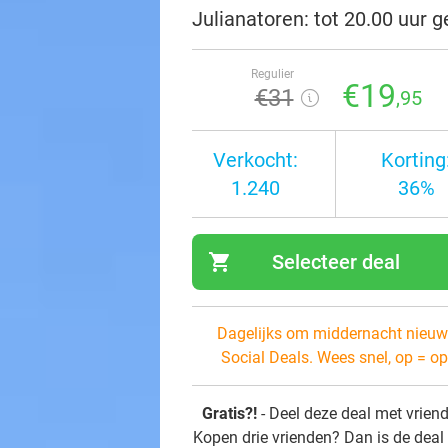
Julianatoren: tot 20.00 uur 
Regulier
€19
€31
,95
Verkocht:
Korting
1.240
36%
shopping_cart
Selecteer deal
navi
Dagelijks om middernacht nieuw
Social Deals. Wees snel, op = op
Gratis?!
- Deel deze deal met vrien
Kopen drie vrienden? Dan is de deal