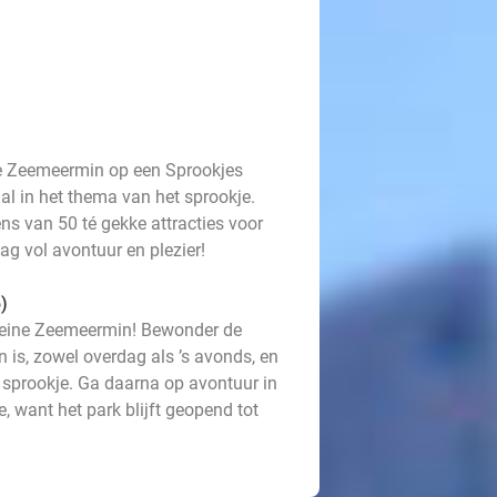
ne Zeemeermin op een Sprookjes
l in het thema van het sprookje.
ens van 50 té gekke attracties voor
ag vol avontuur en plezier!
)
leine Zeemeermin! Bewonder de
n is, zowel overdag als ’s avonds, en
 sprookje. Ga daarna op avontuur in
e, want het park blijft geopend tot