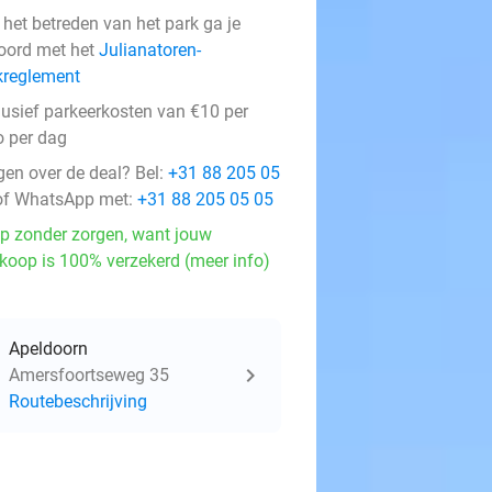
 het betreden van het park ga je
oord met het
Julianatoren-
kreglement
lusief parkeerkosten van €10 per
o per dag
gen over de deal? Bel:
+31 88 205 05
f WhatsApp met:
+31 88 205 05 05
p zonder zorgen, want jouw
koop is 100% verzekerd (meer info)
Apeldoorn
Amersfoortseweg 35
Routebeschrijving