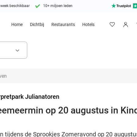
 week beschikbaar
10+ miljoen leden
Home
Dichtbij
Restaurants
Hotels
keyboard_arrow_down
pretpark Julianatoren
eemeermin op 20 augustus in Kin
 tijdens de Sprookjes Zomeravond op 20 augustus