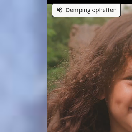
Demping opheffen
volume_off