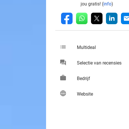
jou gratis! (
info
)
whatsapp
linkedin
fb
mai
list
keybo
Multideal
chat
keybo
Selectie van recensies
work
keybo
Bedrijf
language
keybo
Website