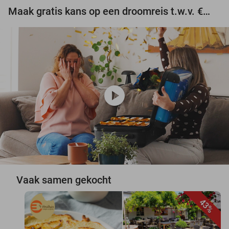
Maak gratis kans op een droomreis t.w.v. €3.000!
play_circle
Vaak samen gekocht
43%