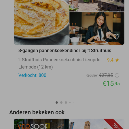
favorite_border
3-gangen pannenkoekendiner bij 't Struifhuis
't Struifhuis Pannenkoekenhuis Liempde
9.4
star
Liempde (12 km)
Verkocht: 800
€27
,95
Regulier
€15
,95
Anderen bekeken ook
39%