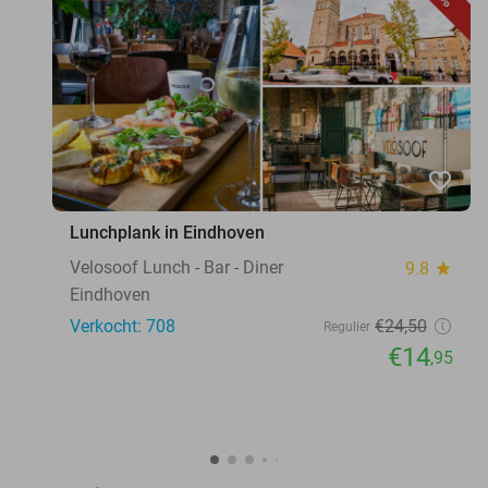
favorite_border
Lunchplank in Eindhoven
Velosoof Lunch - Bar - Diner
9.8
star
Eindhoven
Verkocht: 708
€24
,50
Regulier
€14
,95