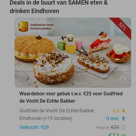
Deals in de buurt van SAMEN eten &
drinken Eindhoven
52%
favorite_border
Waardebon voor gebak t.w.v. €25 voor Godfried
de Vocht De Echte Bakker
Godfried de Vocht De Echte Bakker
9.6
star
Eindhoven (+19 locaties)
0 min.
directions_walk
Verkocht: 929
€25
Regulier
€11