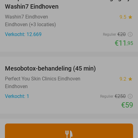
40%
Washin7 Eindhoven
Washin7 Eindhoven
9.5
star
Eindhoven (+3 locaties)
Verkocht: 12.669
€20
Regulier
€11
,95
favorite_border
Mesobotox-behandeling (45 min)
76%
NEW
TODAY
Perfect You Skin Clinics Eindhoven
9.2
star
Eindhoven
Verkocht: 1
€250
Regulier
€59