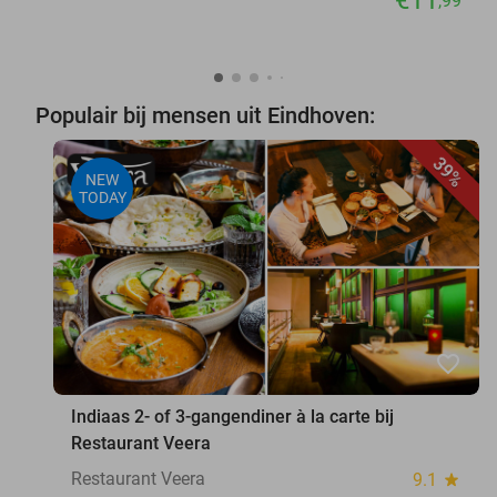
,99
Populair bij mensen uit Eindhoven:
39%
NEW
TODAY
favorite_border
Indiaas 2- of 3-gangendiner à la carte bij
Restaurant Veera
Restaurant Veera
9.1
star