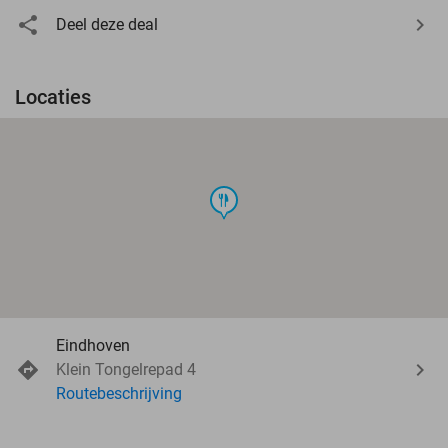
Deel deze deal
Locaties
food
Eindhoven
Klein Tongelrepad 4
Routebeschrijving