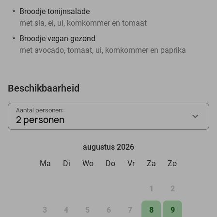
Broodje tonijnsalade
met sla, ei, ui, komkommer en tomaat
Broodje vegan gezond
met avocado, tomaat, ui, komkommer en paprika
Beschikbaarheid
Aantal personen:
2 personen
augustus 2026
Ma
Di
Wo
Do
Vr
Za
Zo
1
2
3
4
5
6
7
8
9