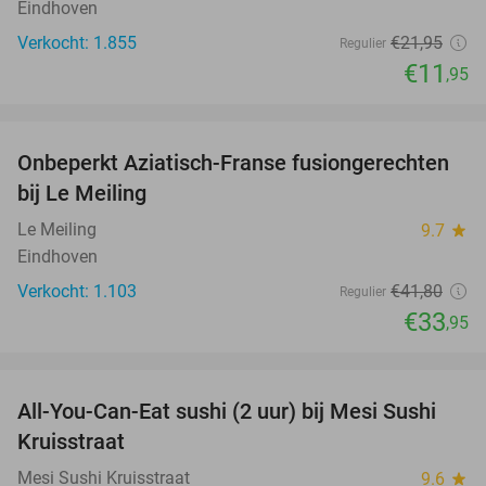
Eindhoven
Verkocht: 1.855
€21
,95
Regulier
€11
,95
favorite_border
Onbeperkt Aziatisch-Franse fusiongerechten
19%
bij Le Meiling
Le Meiling
9.7
star
Eindhoven
Verkocht: 1.103
€41
,80
Regulier
€33
,95
favorite_border
All-You-Can-Eat sushi (2 uur) bij Mesi Sushi
21%
Kruisstraat
Mesi Sushi Kruisstraat
9.6
star