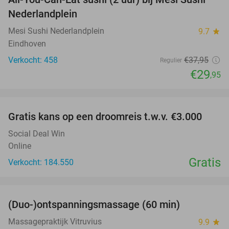
21%
Nederlandplein
Mesi Sushi Nederlandplein
9.7
star
Eindhoven
Verkocht: 458
€37
,95
Regulier
€29
,95
favorite_border
Gratis kans op een droomreis t.w.v. €3.000
Social Deal Win
Online
Gratis
Verkocht: 184.550
favorite_border
(Duo-)ontspanningsmassage (60 min)
32%
Massagepraktijk Vitruvius
9.9
star