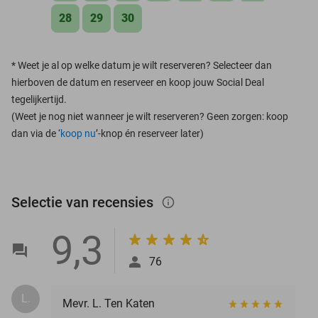
28
29
30
*
Weet je al op welke datum je wilt reserveren? Selecteer dan
hierboven de datum en reserveer en koop jouw Social Deal
tegelijkertijd.
(Weet je nog niet wanneer je wilt reserveren? Geen zorgen: koop
dan via de ‘
koop nu
’-knop én reserveer later)
Selectie van recensies
info_outlined
9,3
76
L.
Mevr. L. Ten Katen