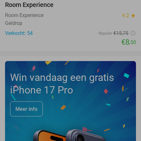
NEW
Room Experience
TODAY
Room Experience
9.2
star
Geldrop
Verkocht: 54
€15
,75
Regulier
€8
,50
Win vandaag een gratis
iPhone 17 Pro
Meer info