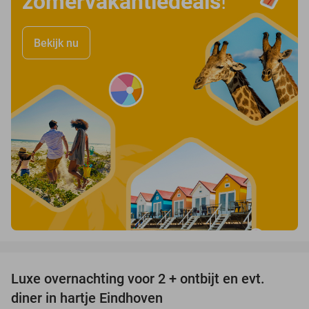
zomervakantiedeals
!
Bekijk nu
favorite_border
Luxe overnachting voor 2 + ontbijt en evt.
13%
diner in hartje Eindhoven