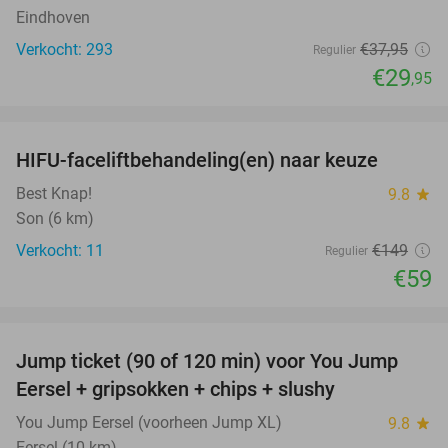
Eindhoven
Verkocht: 293
€37
,95
Regulier
€29
,95
favorite_border
HIFU-faceliftbehandeling(en) naar keuze
60%
Best Knap!
9.8
star
Son (6 km)
Verkocht: 11
€149
Regulier
€59
favorite_border
Jump ticket (90 of 120 min) voor You Jump
61%
Eersel + gripsokken + chips + slushy
You Jump Eersel (voorheen Jump XL)
9.8
star
Eersel (10 km)