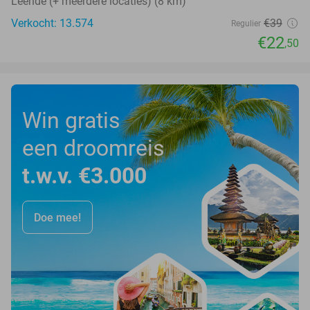
Leende (+ meerdere locaties) (8 km)
Verkocht: 13.574
€39
Regulier
€22
,50
Win gratis
een droomreis
t.w.v. €3.000
Doe mee!