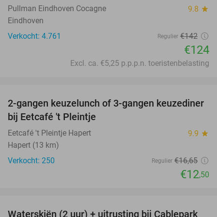
Pullman Eindhoven Cocagne
9.8
star
Eindhoven
Verkocht: 4.761
€142
Regulier
€124
Excl. ca. €5,25 p.p.p.n. toeristenbelasting
favorite_border
2-gangen keuzelunch of 3-gangen keuzediner
25%
bij Eetcafé 't Pleintje
Eetcafé 't Pleintje Hapert
9.9
star
Hapert (13 km)
Verkocht: 250
€16
,65
Regulier
€12
,50
favorite_border
Waterskiën (2 uur) + uitrusting bij Cablepark