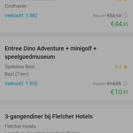
Eindhoven
Verkocht: 1.382
€53
,10
Regulier
€44
,95
favorite_border
Entree Dino Adventure + minigolf +
27%
speelgoedmuseum
Spelebos Best
9.4
star
Best (7 km)
Verkocht: 1.550
€14
,95
Regulier
€10
,95
favorite_border
3-gangendiner bij Fletcher Hotels
42%
Fletcher Hotels