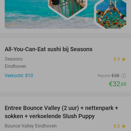
favorite_border
All-You-Can-Eat sushi bij Seasons
14%
Seasons
8.9
star
Eindhoven
Verkocht: 810
€38
Regulier
€32
,60
favorite_border
Entree Bounce Valley (2 uur) + nettenpark +
46%
sokken + verkoelende Slush Puppy
Bounce Valley Eindhoven
8.8
star