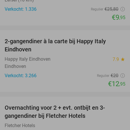
Verkocht: 1.336
€25
,80
Regulier
€9
,95
favorite_border
2-gangendiner à la carte bij Happy Italy
35%
Eindhoven
Happy Italy Eindhoven
7.9
star
Eindhoven
Verkocht: 3.266
€20
Regulier
€12
,95
favorite_border
Overnachting voor 2 + evt. ontbijt en 3-
gangendiner bij Fletcher Hotels
Fletcher Hotels