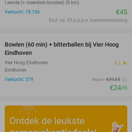
Leende (+ meerdere locaties) (8 km)
€45
Verkocht: 18.106
Excl. ca. €3 p.p.p.n. toeristenbelasting
favorite_border
Bowlen (60 min) + bitterballen bij Vier Hoog
37%
Eindhoven
Vier Hoog Eindhoven
9.2
star
Eindhoven
Verkocht: 379
€39
,65
Regulier
€24
,95
Ontdek de leukste