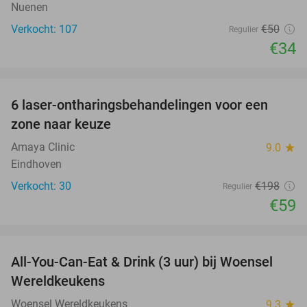
Nuenen
Verkocht: 107
€50
Regulier
€34
favorite_border
6 laser-ontharingsbehandelingen voor een
70%
zone naar keuze
Amaya Clinic
9.0
star
Eindhoven
Verkocht: 30
€198
Regulier
€59
favorite_border
All-You-Can-Eat & Drink (3 uur) bij Woensel
15%
Wereldkeukens
Woensel Wereldkeukens
9.3
star