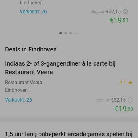
Eindhoven
Verkocht: 26
€32
,15
Regulier
€19
,50
favorite_border
Deals in Eindhoven
Indiaas 2- of 3-gangendiner à la carte bij
39%
NEW
Restaurant Veera
TODAY
Restaurant Veera
9.1
star
Eindhoven
Verkocht: 26
€32
,15
Regulier
€19
,50
favorite_border
1,5 uur lang onbeperkt arcadegames spelen bij
46%