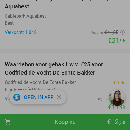
47%
Aquabest
Cablepark Aquabest
Best
Verkocht: 1.042
€41
,25
Regulier
€21
,95
favorite_border
Waardebon voor gebak t.w.v. €25 voor
52%
Godfried de Vocht De Echte Bakker
Godfried de Vocht De Echte Bakker
9.6
star
Eindhoven (+19 locaties)
close
OPEN IN APP
Verkocht: 929
€25
Regulier
€11
,99
favorite_border
€12
shopping_cart
Koop nu
,50