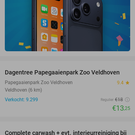
favorite_border
Dagentree Papegaaienpark Zoo Veldhoven
26%
Papegaaienpark Zoo Veldhoven
9.4
star
Veldhoven (6 km)
Verkocht: 9.299
€18
Regulier
€13
,25
favorite_border
Complete carwash + evt. interieurreiniging bij