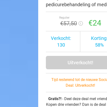
pedicurebehandeling of med
Regulier
€24
€57
,50
Verkocht:
Korting
130
58%
Uitverkocht!
Tijd resterend tot de nieuwe Soci
Deal:
Uitverkocht!
Gratis?!
- Deel deze deal met vrien
Kopen drie vrienden? Dan is de deal