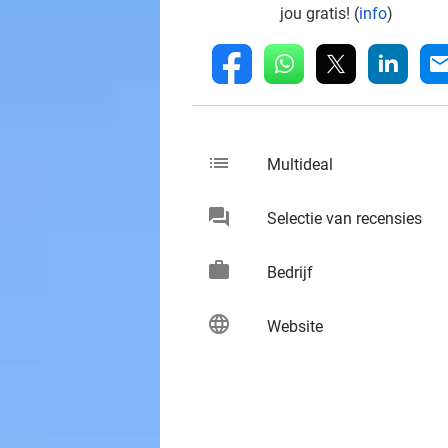
jou gratis! (
info
)
whatsapp
linkedin
fb
mai
list
keybo
Multideal
chat
keybo
Selectie van recensies
work
keybo
Bedrijf
language
keybo
Website