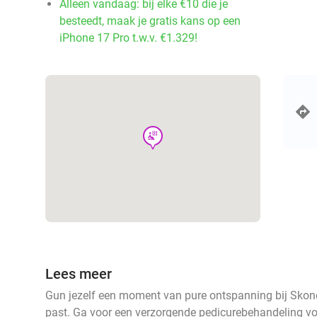
Alleen vandaag: bij elke €10 die je
besteedt, maak je gratis kans op een
iPhone 17 Pro t.w.v. €1.329!
wellness
Lees meer
Gun jezelf een moment van pure ontspanning bij Skonet
past. Ga voor een verzorgende pedicurebehandeling voo