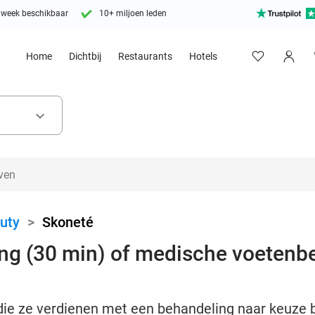
 week beschikbaar
10+ miljoen leden
Home
Dichtbij
Restaurants
Hotels
keyboard_arrow_down
uty
>
Skoneté
ng (30 min) of medische voetenb
die ze verdienen met een behandeling naar keuze b