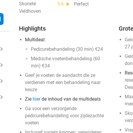
Skoneté
9.6
star
Perfect
Veldhoven
l
Highlights
Grote
Multideal:
Gel
27 
ard_arrow_right
Pedicurebehandeling (30 min) €24
Gel
Medische voetenbehandeling (60
don
ard_arrow_right
min) €34
Res
Geef je voeten de aandacht die ze
res
ard_arrow_right
verdienen met een behandeling naar
Dea
keuze
ard_arrow_right
Max
Zie
hier
de inhoud van de multideals
mee
Ga voor een verzorgende
Sko
pedicurebehandeling voor zijdezachte
ver
voeten
Vra
Inclusief nagels knippen, verwijderen