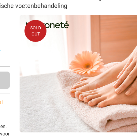
ische voetenbehandeling
SOLD
OUT
:
al
den.
 voor