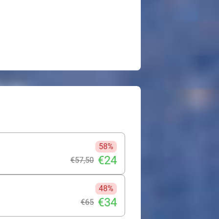
58%
€24
€57
,50
48%
€34
€65