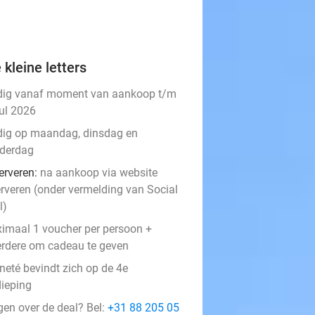
 kleine letters
dig vanaf moment van aankoop t/m
jul 2026
dig op maandag, dinsdag en
derdag
erveren:
na aankoop via website
erveren (onder vermelding van Social
l)
imaal 1 voucher per persoon +
rdere om cadeau te geven
neté bevindt zich op de 4e
dieping
gen over de deal? Bel:
+31 88 205 05