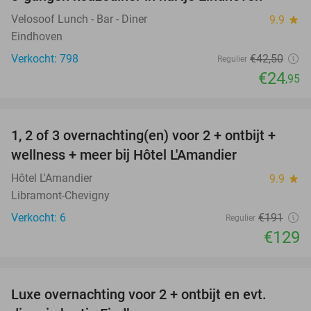
41%
Velosoof Lunch - Bar - Diner
9.9
star
Eindhoven
Verkocht: 798
€42
,50
Regulier
€24
,95
favorite_border
1, 2 of 3 overnachting(en) voor 2 + ontbijt +
32%
NEW
wellness + meer bij Hôtel L'Amandier
TODAY
Hôtel L'Amandier
9.9
star
Libramont-Chevigny
Verkocht: 6
€191
Regulier
€129
favorite_border
Luxe overnachting voor 2 + ontbijt en evt.
13%