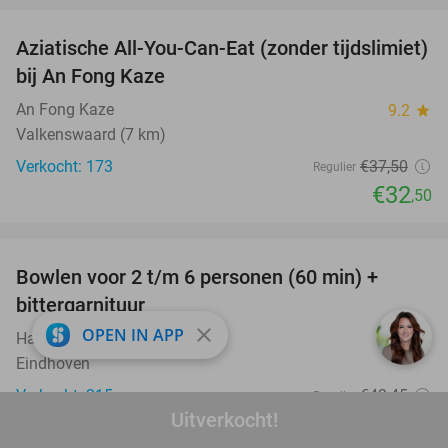
Aziatische All-You-Can-Eat (zonder tijdslimiet)
13%
bij An Fong Kaze
An Fong Kaze
9.2
star
Valkenswaard (7 km)
Verkocht: 173
€37
,50
Regulier
€32
,50
favorite_border
Bowlen voor 2 t/m 6 personen (60 min) +
51%
bittergarnituur
close
OPEN IN APP
Hart van Eindhoven
9.7
star
Eindhoven
Verkocht: 215
€42
,45
Regulier
Uitverkocht!
€21