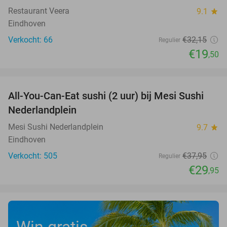
Restaurant Veera
9.1
star
Eindhoven
Verkocht: 66
€32
,15
Regulier
€19
,50
favorite_border
All-You-Can-Eat sushi (2 uur) bij Mesi Sushi
21%
Nederlandplein
Mesi Sushi Nederlandplein
9.7
star
Eindhoven
Verkocht: 505
€37
,95
Regulier
€29
,95