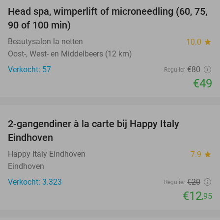
Head spa, wimperlift of microneedling (60, 75,
39%
90 of 100 min)
Beautysalon la netten
10.0
star
Oost-, West- en Middelbeers (12 km)
Verkocht: 57
€80
Regulier
€49
favorite_border
2-gangendiner à la carte bij Happy Italy
35%
Eindhoven
Happy Italy Eindhoven
7.9
star
Eindhoven
Verkocht: 3.323
€20
Regulier
€12
,95
favorite_border