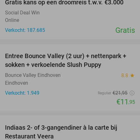
Gratis kans op een droomreis t.w.v. €3.000
Social Deal Win
Online
Gratis
Verkocht: 187.685
favorite_border
Entree Bounce Valley (2 uur) + nettenpark +
46%
sokken + verkoelende Slush Puppy
Bounce Valley Eindhoven
8.8
star
Eindhoven
Verkocht: 1.949
€21
,95
Regulier
€11
,95
favorite_border
Indiaas 2- of 3-gangendiner à la carte bij
39%
Restaurant Veera