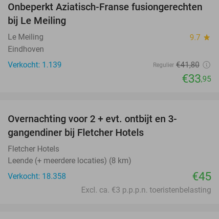
Onbeperkt Aziatisch-Franse fusiongerechten
19%
bij Le Meiling
Le Meiling
9.7
star
Eindhoven
Verkocht: 1.139
€41
,80
Regulier
€33
,95
favorite_border
Overnachting voor 2 + evt. ontbijt en 3-
gangendiner bij Fletcher Hotels
Fletcher Hotels
Leende (+ meerdere locaties) (8 km)
€45
Verkocht: 18.358
Excl. ca. €3 p.p.p.n. toeristenbelasting
favorite_border