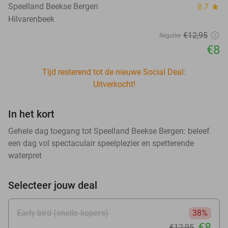
Speelland Beekse Bergen
8.7
star
Hilvarenbeek
€12
,95
Regulier
€8
Tijd resterend tot de nieuwe Social Deal:
Uitverkocht!
In het kort
Gehele dag toegang tot Speelland Beekse Bergen: beleef
een dag vol spectaculair speelplezier en spetterende
waterpret
Selecteer jouw deal
Early bird (snelle kopers)
38%
€8
€12
,95