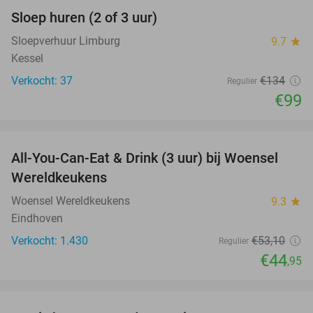
Sloep huren (2 of 3 uur)
26%
Sloepverhuur Limburg
9.7
star
Kessel
Verkocht: 37
€134
Regulier
€99
favorite_border
All-You-Can-Eat & Drink (3 uur) bij Woensel
15%
Wereldkeukens
Woensel Wereldkeukens
9.3
star
Eindhoven
Verkocht: 1.430
€53
,10
Regulier
€44
,95
favorite_border