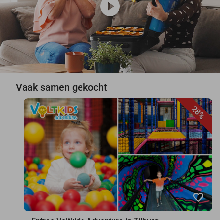
play_circle
Vaak samen gekocht
28%
favorite_border