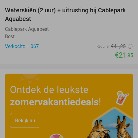
Waterskiën (2 uur) + uitrusting bij Cablepark
47%
Aquabest
Cablepark Aquabest
Best
Verkocht: 1.067
€41
,25
Regulier
€21
,95
Ontdek de leukste
zomervakantiedeals
!
Bekijk nu