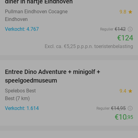
diner in hartje Eindhoven
Pullman Eindhoven Cocagne
9.8
star
Eindhoven
Verkocht: 4.767
€142
Regulier
€124
Excl. ca. €5,25 p.p.p.n. toeristenbelasting
favorite_border
Entree Dino Adventure + minigolf +
27%
speelgoedmuseum
Spelebos Best
9.4
star
Best (7 km)
Verkocht: 1.614
€14
,95
Regulier
€10
,95
favorite_border