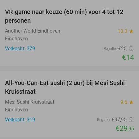
VR-game naar keuze (60 min) voor 4 tot 12
30%
personen
Another World Eindhoven
10.0
star
Eindhoven
Verkocht: 379
€20
Regulier
€14
favorite_border
All-You-Can-Eat sushi (2 uur) bij Mesi Sushi
21%
Kruisstraat
Mesi Sushi Kruisstraat
9.6
star
Eindhoven
Verkocht: 319
€37
,95
Regulier
€29
,95
favorite_border