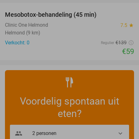
Mesobotox-behandeling (45 min)
58%
NEW
TODAY
Clinic One Helmond
7.5
star
Helmond (9 km)
Verkocht: 0
€139
Regulier
€59
Voordelig spontaan uit
eten?