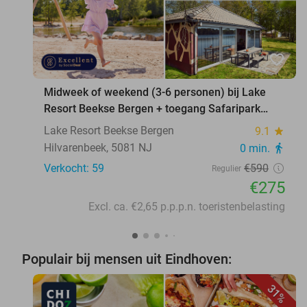
favorite_border
Midweek of weekend (3-6 personen) bij Lake
Resort Beekse Bergen + toegang Safaripark
Beekse Bergen
Lake Resort Beekse Bergen
9.1
star
Hilvarenbeek, 5081 NJ
0 min.
directions_walk
Verkocht: 59
€590
Regulier
€275
Excl. ca. €2,65 p.p.p.n. toeristenbelasting
Populair bij mensen uit Eindhoven:
31%