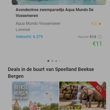
Avondentree zwemparadijs Aqua Mundo De
Vossemeren
Aqua Mundo Vossemeren
9.3
star
Lommel
Verkocht: 6.379
€13
Regulier
€11
Deals in de buurt van Speelland Beekse
Bergen
53%