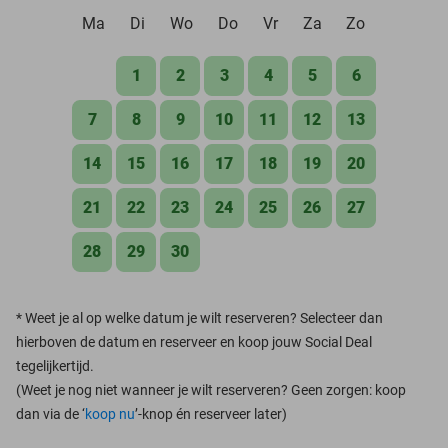
Ma
Di
Wo
Do
Vr
Za
Zo
1
2
3
4
5
6
7
8
9
10
11
12
13
14
15
16
17
18
19
20
21
22
23
24
25
26
27
28
29
30
*
Weet je al op welke datum je wilt reserveren? Selecteer dan
hierboven de datum en reserveer en koop jouw Social Deal
tegelijkertijd.
(Weet je nog niet wanneer je wilt reserveren? Geen zorgen: koop
dan via de ‘
koop nu
’-knop én reserveer later)