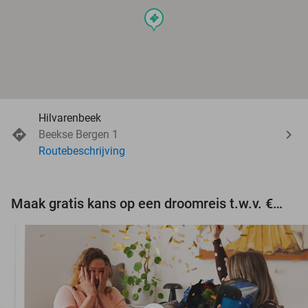
events
Hilvarenbeek
Beekse Bergen 1
Routebeschrijving
Maak gratis kans op een droomreis t.w.v. €3.000!