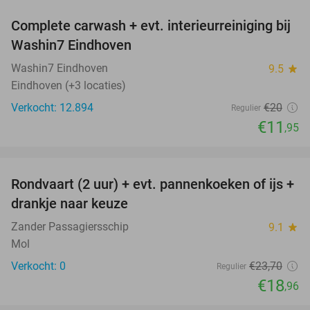
Complete carwash + evt. interieurreiniging bij
40%
Washin7 Eindhoven
Washin7 Eindhoven
9.5
star
Eindhoven (+3 locaties)
Verkocht: 12.894
€20
Regulier
€11
,95
favorite_border
Rondvaart (2 uur) + evt. pannenkoeken of ijs +
20%
NEW
drankje naar keuze
TODAY
Zander Passagiersschip
9.1
star
Mol
Verkocht: 0
€23
,70
Regulier
€18
,96
favorite_border