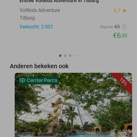
Entree Voltkids Adventure in Tilburg
Voltkids Adventure
8.7
star
Tilburg
Verkocht: 2.001
€9
Regulier
€6
,50
Anderen bekeken ook
15%
favorite_border