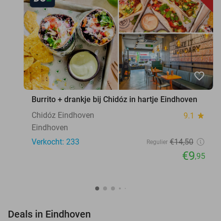
favorite_border
Burrito + drankje bij Chidóz in hartje Eindhoven
Chidóz Eindhoven
9.1
star
Eindhoven
Verkocht: 233
€14
,50
Regulier
€9
,95
favorite_border
Deals in Eindhoven