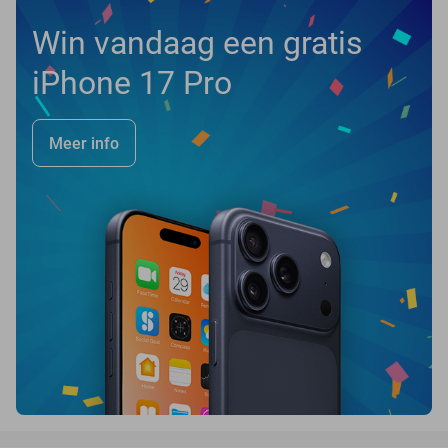
Win vandaag een gratis
iPhone 17 Pro
Meer info
favorite_border