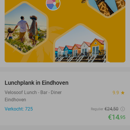
favorite_border
Lunchplank in Eindhoven
39%
Velosoof Lunch - Bar - Diner
9.9
star
Eindhoven
Verkocht: 725
€24
,50
Regulier
€14
,95
favorite_border