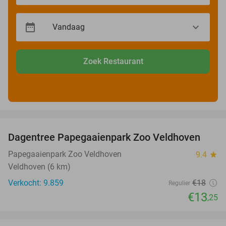
Zoek Restaurant
favorite_border
Dagentree Papegaaienpark Zoo Veldhoven
26%
Papegaaienpark Zoo Veldhoven
9.4
star
Veldhoven (6 km)
Verkocht: 9.859
€18
Regulier
€13
,25
favorite_border