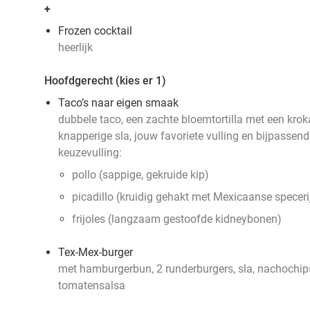
+
Frozen cocktail
heerlijk
Hoofdgerecht (kies er 1)
Taco’s naar eigen smaak
dubbele taco, een zachte bloemtortilla met een kro
knapperige sla, jouw favoriete vulling en bijpassen
keuzevulling:
pollo (sappige, gekruide kip)
picadillo (kruidig gehakt met Mexicaanse speceri
frijoles (langzaam gestoofde kidneybonen)
Tex-Mex-burger
met hamburgerbun, 2 runderburgers, sla, nachochip
tomatensalsa