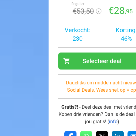
Regulier
€28
€53
,50
,95
Verkocht:
Korting
230
46%
shopping_cart
Selecteer deal
navi
Dagelijks om middernacht nieuw
Social Deals. Wees snel, op = op
Gratis?!
- Deel deze deal met vrien
Kopen drie vrienden? Dan is de deal
jou gratis! (
info
)