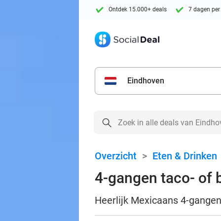
Ontdek 15.000+ deals
7 dagen per
Eindhoven
Overzicht
>
Eten & Drinken
4-gangen taco- of b
Heerlijk Mexicaans 4-gangen t