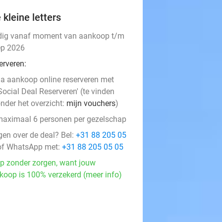
 kleine letters
dig vanaf moment van aankoop t/m
ep 2026
erveren:
a aankoop online reserveren met
Social Deal Reserveren' (te vinden
nder het overzicht:
mijn vouchers
)
aximaal 6 personen per gezelschap
gen over de deal? Bel:
+31 88 205 05
f WhatsApp met:
+31 88 205 05 05
p zonder zorgen, want jouw
koop is 100% verzekerd (meer info)