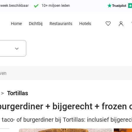
 week beschikbaar
10+ miljoen leden
Home
Dichtbij
Restaurants
Hotels
keyboard_arrow_down
>
Tortillas
urgerdiner + bijgerecht + frozen co
aco- of burgerdiner bij Tortillas: inclusief bijgerec