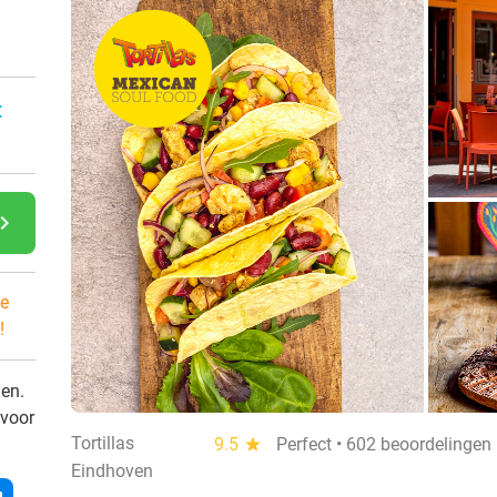
:
gate_next
e
!
den.
 voor
Tortillas
9.5
star
Perfect • 602 beoordelingen
Eindhoven