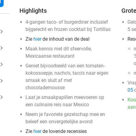
l
Highlights
Grote
4-gangen taco- of burgerdiner inclusief
Gel
bijgerecht en frozen cocktail bij Tortillas
5 s
ard_arrow_right
Zie
hier
de inhoud van de deal
Res
ard_arrow_right
Maak kennis met dit sfeervolle,
n
Mexicaanse restaurant
'
o
ard_arrow_right
Geniet bijvoorbeeld van een tomaten-
kokossoepje, nacho's, taco's naar eigen
m
ard_arrow_right
smaak en sluit af met
Vra
chocolademousse
05
o
ard_arrow_right
Laat je smaakpapillen meevoeren op
Koo
een culinaire reis naar Mexico
aan
Neem je favoriete gezelschap mee en
beleef een onvergetelijke avond
Zie
hier
de lovende recensies