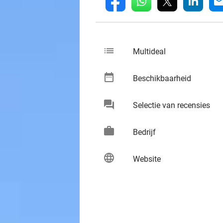
whatsapp
linkedin
fb
mai
list
keybo
Multideal
date_range
keybo
Beschikbaarheid
chat
keybo
Selectie van recensies
work
keybo
Bedrijf
language
keybo
Website