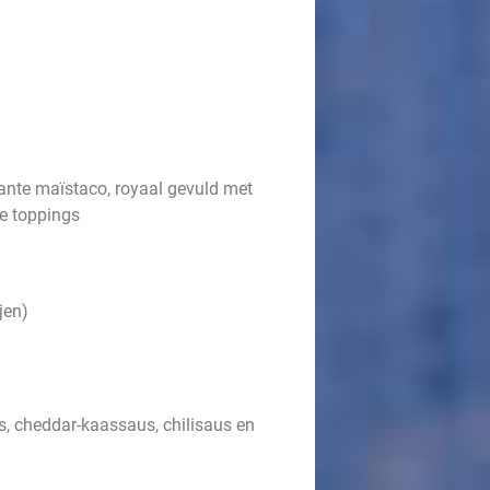
kante maïstaco, royaal gevuld met
de toppings
jen)
s, cheddar-kaassaus, chilisaus en