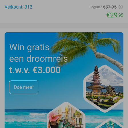
Verkocht: 312
€37
,95
Regulier
€29
,95
Win gratis
een droomreis
t.w.v. €3.000
Doe mee!