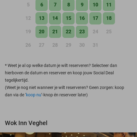
5
6
7
8
9
10
11
12
13
14
15
16
17
18
19
20
21
22
23
24
25
26
27
28
29
30
31
*
Weet je al op welke datum je wilt reserveren? Selecteer dan
hierboven de datum en reserveer en koop jouw Social Deal
tegelijkertijd.
(Weet je nog niet wanneer je wilt reserveren? Geen zorgen: koop
dan via de ‘
koop nu
’-knop én reserveer later)
Wok Inn Veghel