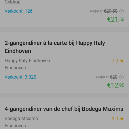
Geldrop
Verkocht: 126
€29
,50
Regulier
€21
,50
favorite_border
2-gangendiner à la carte bij Happy Italy
35%
Eindhoven
Happy Italy Eindhoven
7.9
star
Eindhoven
Verkocht: 3.320
€20
Regulier
€12
,95
favorite_border
4-gangendiner van de chef bij Bodega Maxima
33%
Bodega Maxima
9.0
star
Eindhoven