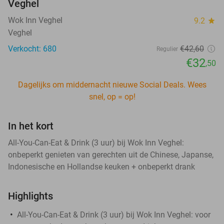
Veghel
Wok Inn Veghel
9.2
star
Veghel
Verkocht: 680
€42
,60
Regulier
€32
,50
Dagelijks om middernacht nieuwe Social Deals. Wees
snel, op = op!
In het kort
All-You-Can-Eat & Drink (3 uur) bij Wok Inn Veghel:
onbeperkt genieten van gerechten uit de Chinese, Japanse,
Indonesische en Hollandse keuken + onbeperkt drank
Highlights
All-You-Can-Eat & Drink (3 uur) bij Wok Inn Veghel: voor