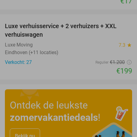
€17
favorite_border
Luxe verhuisservice + 2 verhuizers + XXL
83%
verhuiswagen
Luxe Moving
7.3
star
Eindhoven (+11 locaties)
Verkocht: 27
€1.200
Regulier
€199
Ontdek de leukste
zomervakantiedeals
!
Bekijk nu