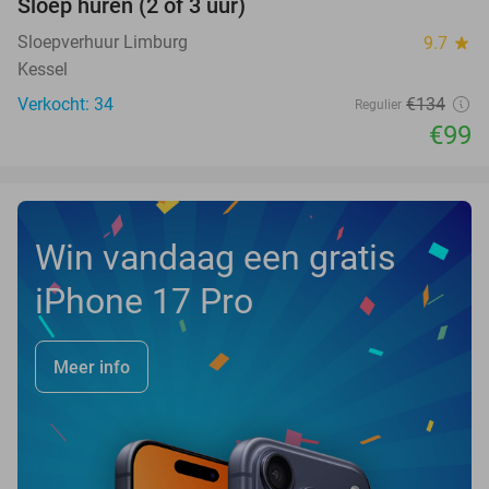
Sloep huren (2 of 3 uur)
26%
NEW
TODAY
Sloepverhuur Limburg
9.7
star
Kessel
Verkocht: 34
€134
Regulier
€99
Win vandaag een gratis
iPhone 17 Pro
Meer info