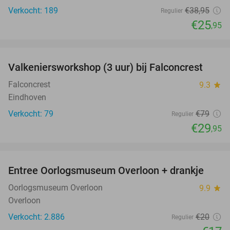
Verkocht: 189
€38
,95
Regulier
€25
,95
favorite_border
Valkeniersworkshop (3 uur) bij Falconcrest
62%
Falconcrest
9.3
star
Eindhoven
Verkocht: 79
€79
Regulier
€29
,95
favorite_border
Entree Oorlogsmuseum Overloon + drankje
15%
Oorlogsmuseum Overloon
9.9
star
Overloon
Verkocht: 2.886
€20
Regulier