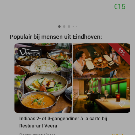
€15
Populair bij mensen uit Eindhoven:
39%
favorite_border
Indiaas 2- of 3-gangendiner à la carte bij
Restaurant Veera