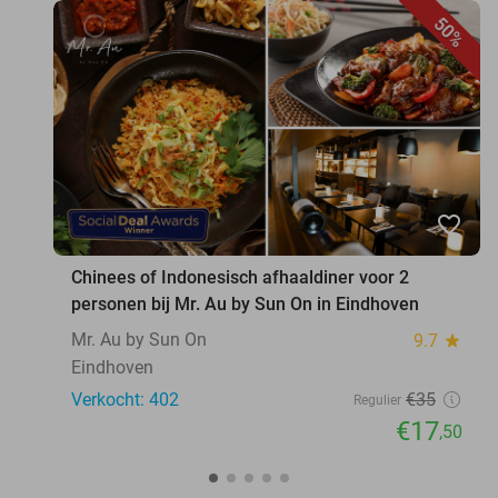
50%
favorite_border
Chinees of Indonesisch afhaaldiner voor 2
personen bij Mr. Au by Sun On in Eindhoven
Mr. Au by Sun On
9.7
star
Eindhoven
Verkocht: 402
€35
Regulier
€17
,50