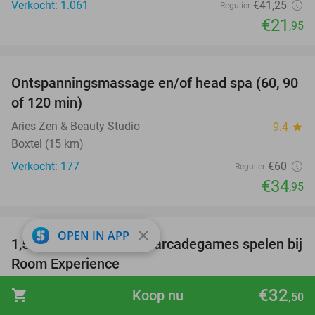
Verkocht: 1.061
€41
,25
Regulier
€21
,95
favorite_border
Ontspanningsmassage en/of head spa (60, 90
42%
of 120 min)
Aries Zen & Beauty Studio
9.4
star
Boxtel (15 km)
Verkocht: 177
€60
Regulier
€34
,95
favorite_border
close
OPEN IN APP
1,5 uur lang onbeperkt arcadegames spelen bij
46%
Room Experience
Room Experience
9.2
star
€32
shopping_cart
Koop nu
,50
Geldrop