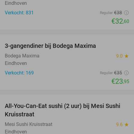
Eindhoven
Verkocht: 831
€38
Regulier
€32
,60
favorite_border
3-gangendiner bij Bodega Maxima
32%
Bodega Maxima
9.0
star
Eindhoven
Verkocht: 169
€35
Regulier
€23
,95
favorite_border
All-You-Can-Eat sushi (2 uur) bij Mesi Sushi
21%
Kruisstraat
Mesi Sushi Kruisstraat
9.6
star
Eindhoven