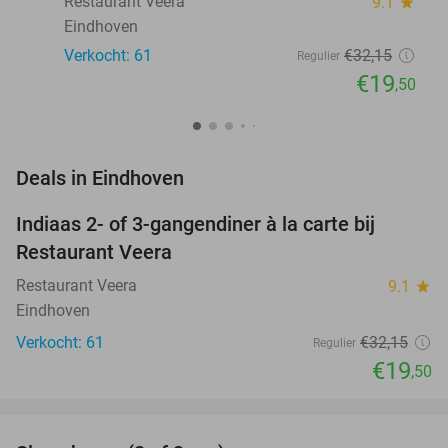
Restaurant Veera
9.1
star
Eindhoven
Verkocht: 61
€32
,15
Regulier
€19
,50
favorite_border
Deals in Eindhoven
Indiaas 2- of 3-gangendiner à la carte bij
39%
Restaurant Veera
Restaurant Veera
9.1
star
Eindhoven
Verkocht: 61
€32
,15
Regulier
€19
,50
favorite_border