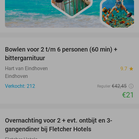
favorite_border
Bowlen voor 2 t/m 6 personen (60 min) +
51%
bittergarnituur
Hart van Eindhoven
9.7
star
Eindhoven
Verkocht: 212
€42
,45
Regulier
€21
favorite_border
Overnachting voor 2 + evt. ontbijt en 3-
gangendiner bij Fletcher Hotels