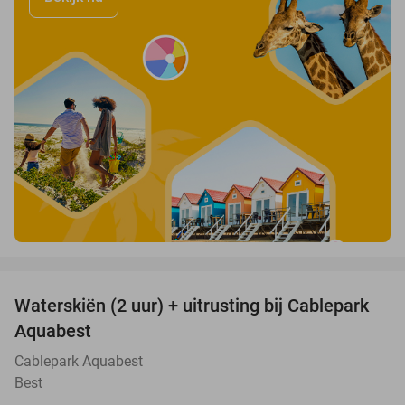
favorite_border
Waterskiën (2 uur) + uitrusting bij Cablepark
47%
Aquabest
Cablepark Aquabest
Best