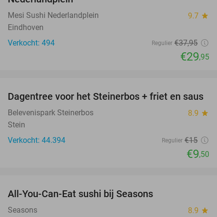
Mesi Sushi Nederlandplein
9.7
star
Eindhoven
Verkocht: 494
€37
,95
Regulier
€29
,95
favorite_border
Dagentree voor het Steinerbos + friet en saus
37%
Belevenispark Steinerbos
8.9
star
Stein
Verkocht: 44.394
€15
Regulier
€9
,50
favorite_border
All-You-Can-Eat sushi bij Seasons
14%
Seasons
8.9
star