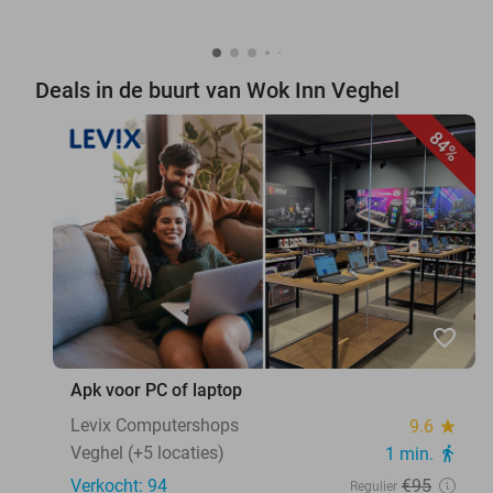
Deals in de buurt van Wok Inn Veghel
84%
favorite_border
Apk voor PC of laptop
Levix Computershops
9.6
star
Veghel (+5 locaties)
1 min.
directions_walk
Verkocht: 94
€95
Regulier