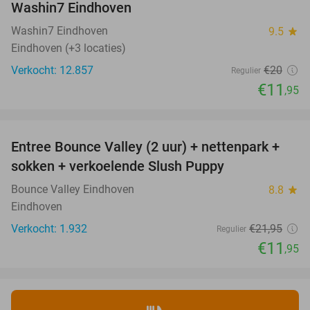
Washin7 Eindhoven
Washin7 Eindhoven
9.5
star
Eindhoven (+3 locaties)
Verkocht: 12.857
€20
Regulier
€11
,95
favorite_border
Entree Bounce Valley (2 uur) + nettenpark +
46%
sokken + verkoelende Slush Puppy
Bounce Valley Eindhoven
8.8
star
Eindhoven
Verkocht: 1.932
€21
,95
Regulier
€11
,95