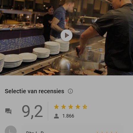
play_circle
Selectie van recensies
info_outlined
9,2
1.866
L.