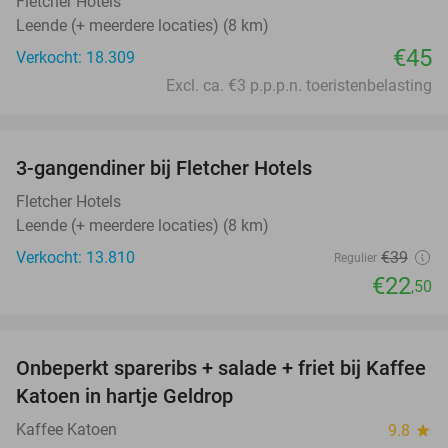
Fletcher Hotels
Leende (+ meerdere locaties) (8 km)
€45
Verkocht: 18.309
Excl. ca. €3 p.p.p.n. toeristenbelasting
favorite_border
3-gangendiner bij Fletcher Hotels
42%
Fletcher Hotels
Leende (+ meerdere locaties) (8 km)
Verkocht: 13.810
€39
Regulier
€22
,50
favorite_border
Onbeperkt spareribs + salade + friet bij Kaffee
27%
Katoen in hartje Geldrop
Kaffee Katoen
9.8
star