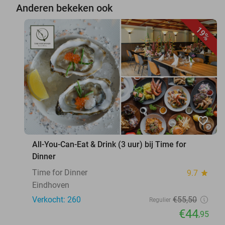
Anderen bekeken ook
19%
favorite_border
All-You-Can-Eat & Drink (3 uur) bij Time for
Dinner
Time for Dinner
9.7
star
Eindhoven
Verkocht: 260
€55
,50
Regulier
€44
,95