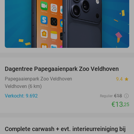
favorite_border
Dagentree Papegaaienpark Zoo Veldhoven
26%
Papegaaienpark Zoo Veldhoven
9.4
star
Veldhoven (6 km)
Verkocht: 9.692
€18
Regulier
€13
,25
favorite_border
Complete carwash + evt. interieurreiniging bij
40%