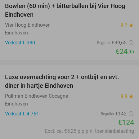
Bowlen (60 min) + bitterballen bij Vier Hoog
37%
Eindhoven
Vier Hoog Eindhoven
9.2
star
Eindhoven
Verkocht: 380
€39
,65
Regulier
€24
,95
favorite_border
Luxe overnachting voor 2 + ontbijt en evt.
13%
diner in hartje Eindhoven
Pullman Eindhoven Cocagne
9.8
star
Eindhoven
Verkocht: 4.761
€142
Regulier
€124
Excl. ca. €5,25 p.p.p.n. toeristenbelasting