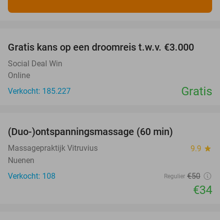
favorite_border
Gratis kans op een droomreis t.w.v. €3.000
Social Deal Win
Online
Gratis
Verkocht: 185.227
favorite_border
(Duo-)ontspanningsmassage (60 min)
32%
Massagepraktijk Vitruvius
9.9
star
Nuenen
Verkocht: 108
€50
Regulier
€34
favorite_border