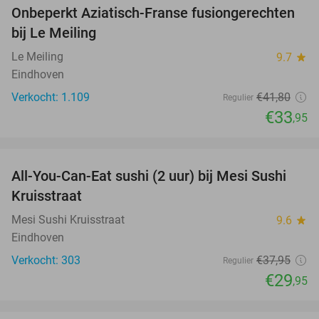
Onbeperkt Aziatisch-Franse fusiongerechten
19%
bij Le Meiling
Le Meiling
9.7
star
Eindhoven
Verkocht: 1.109
€41
,80
Regulier
€33
,95
favorite_border
All-You-Can-Eat sushi (2 uur) bij Mesi Sushi
21%
Kruisstraat
Mesi Sushi Kruisstraat
9.6
star
Eindhoven
Verkocht: 303
€37
,95
Regulier
€29
,95
favorite_border