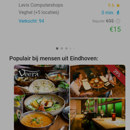
Levix Computershops
9.6
star
Veghel (+5 locaties)
0 min.
directions_walk
Verkocht: 94
€95
Regulier
€15
Populair bij mensen uit Eindhoven:
39%
favorite_border