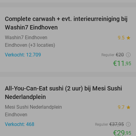
favorite_border
Complete carwash + evt. interieurreiniging bij
40%
Washin7 Eindhoven
Washin7 Eindhoven
9.5
star
Eindhoven (+3 locaties)
Verkocht: 12.709
€20
Regulier
€11
,95
favorite_border
All-You-Can-Eat sushi (2 uur) bij Mesi Sushi
21%
Nederlandplein
Mesi Sushi Nederlandplein
9.7
star
Eindhoven
Verkocht: 468
€37
,95
Regulier
€29
,95