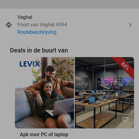
Veghel
Poort van Veghel 4994
Routebeschrijving
Deals in de buurt van
84%
favorite_border
Apk voor PC of laptop