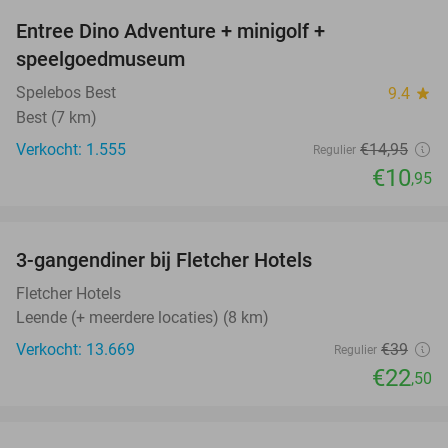
Entree Dino Adventure + minigolf +
27%
speelgoedmuseum
Spelebos Best
9.4
star
Best (7 km)
Verkocht: 1.555
€14
,95
Regulier
€10
,95
favorite_border
3-gangendiner bij Fletcher Hotels
42%
Fletcher Hotels
Leende (+ meerdere locaties) (8 km)
Verkocht: 13.669
€39
Regulier
€22
,50
favorite_border