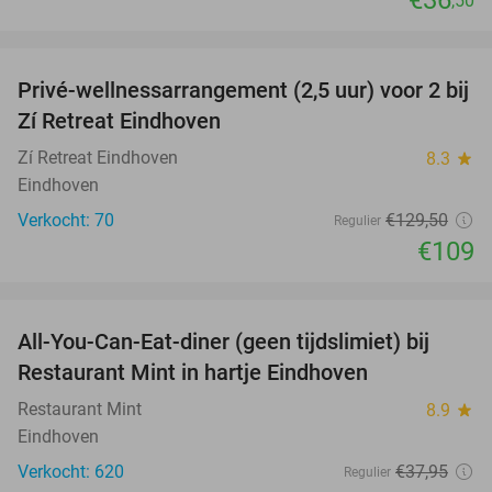
€36
,50
favorite_border
Privé-wellnessarrangement (2,5 uur) voor 2 bij
16%
Zí Retreat Eindhoven
Zí Retreat Eindhoven
8.3
star
Eindhoven
Verkocht: 70
€129
,50
Regulier
€109
favorite_border
All-You-Can-Eat-diner (geen tijdslimiet) bij
14%
Restaurant Mint in hartje Eindhoven
Restaurant Mint
8.9
star
Eindhoven
Verkocht: 620
€37
,95
Regulier