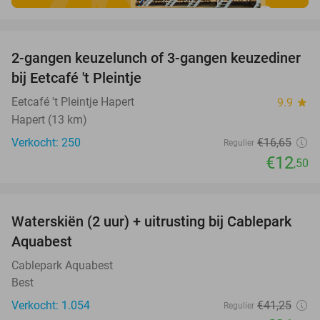
favorite_border
2-gangen keuzelunch of 3-gangen keuzediner
25%
bij Eetcafé 't Pleintje
Eetcafé 't Pleintje Hapert
9.9
star
Hapert (13 km)
Verkocht: 250
€16
,65
Regulier
€12
,50
favorite_border
Waterskiën (2 uur) + uitrusting bij Cablepark
47%
Aquabest
Cablepark Aquabest
Best
Verkocht: 1.054
€41
,25
Regulier