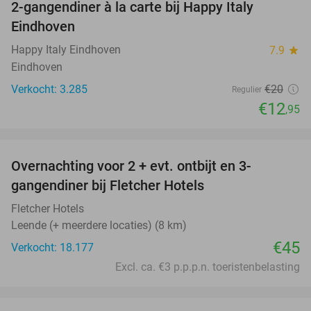
2-gangendiner à la carte bij Happy Italy
35%
Eindhoven
Happy Italy Eindhoven
7.9
star
Eindhoven
Verkocht: 3.285
€20
Regulier
€12
,95
favorite_border
Overnachting voor 2 + evt. ontbijt en 3-
gangendiner bij Fletcher Hotels
Fletcher Hotels
Leende (+ meerdere locaties) (8 km)
€45
Verkocht: 18.177
Excl. ca. €3 p.p.p.n. toeristenbelasting
favorite_border