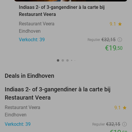
Indiaas 2- of 3-gangendiner à la carte bij
Restaurant Veera
Restaurant Veera
9.1
star
Eindhoven
Verkocht: 39
€32
,15
Regulier
€19
,50
favorite_border
Deals in Eindhoven
Indiaas 2- of 3-gangendiner à la carte bij
39%
Restaurant Veera
Restaurant Veera
9.1
star
Eindhoven
Verkocht: 39
€32
,15
Regulier