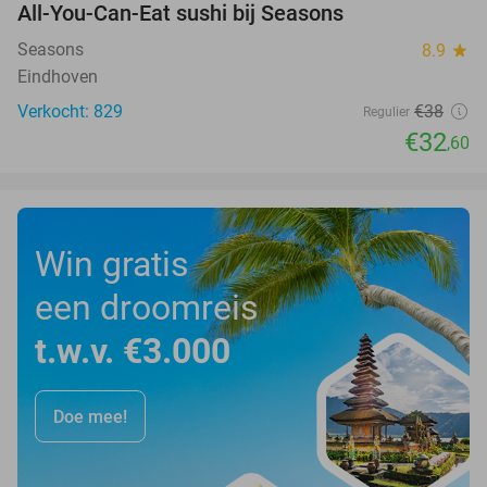
All-You-Can-Eat sushi bij Seasons
14%
Seasons
8.9
star
Eindhoven
Verkocht: 829
€38
Regulier
€32
,60
Win gratis
een droomreis
t.w.v. €3.000
Doe mee!