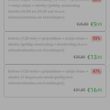
+ zakje chips + slushy (geldig: woensdag
tussen 16.00 en 20.00 uur m.u.v.
schoolvakanties en feestdagen)
€9
€26
,80
,95
Entree (120 min) + gripsokken + zakje chips +
55%
slushy (geldig: woensdag + donderdag m.u.v.
schoolvakanties en feestdagen)
€13
€30
,80
,95
Entree (120 min) + gripsokken + zakje chips +
47%
slushy (7 dagen per week geldig incl.
schoolvakanties en feestdagen)
€16
€31
,80
,95