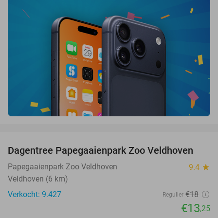
favorite_border
Dagentree Papegaaienpark Zoo Veldhoven
26%
Papegaaienpark Zoo Veldhoven
9.4
star
Veldhoven (6 km)
Verkocht: 9.427
€18
Regulier
€13
,25