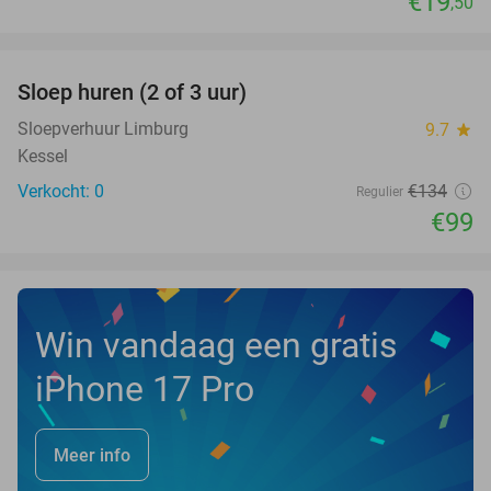
€19
,50
favorite_border
Sloep huren (2 of 3 uur)
26%
NEW
TODAY
Sloepverhuur Limburg
9.7
star
Kessel
Verkocht: 0
€134
Regulier
€99
Win vandaag een gratis
iPhone 17 Pro
Meer info