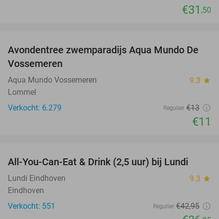
€31
,50
favorite_border
Avondentree zwemparadijs Aqua Mundo De
15%
Vossemeren
Aqua Mundo Vossemeren
9.3
star
Lommel
Verkocht: 6.279
€13
Regulier
€11
favorite_border
All-You-Can-Eat & Drink (2,5 uur) bij Lundi
14%
Lundi Eindhoven
9.3
star
Eindhoven
Verkocht: 551
€42
,95
Regulier