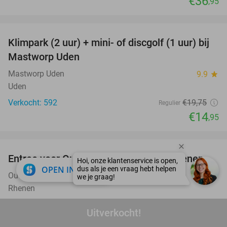
€36
,95
favorite_border
Klimpark (2 uur) + mini- of discgolf (1 uur) bij
24%
Mastworp Uden
Mastworp Uden
9.9
star
Uden
Verkocht: 592
€19
,75
Regulier
€14
,95
favorite_border
Entree voor Ouwehands Dierenpark Rhenen
19%
close
OPEN IN APP
Ouwehands Dierenpark Rhenen
9.5
star
Rhenen
Verkocht: 3.514
€31
,50
Regulier
Uitverkocht!
€25
,50