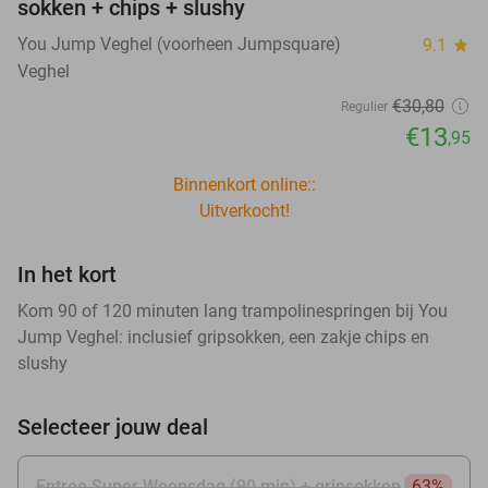
sokken + chips + slushy
You Jump Veghel (voorheen Jumpsquare)
9.1
star
Veghel
€30
,80
Regulier
€13
,95
Binnenkort online::
Uitverkocht!
In het kort
Kom 90 of 120 minuten lang trampolinespringen bij You
Jump Veghel: inclusief gripsokken, een zakje chips en
slushy
Selecteer jouw deal
Entree Super Woensdag (90 min) + gripsokken
63%