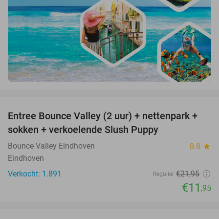
favorite_border
Entree Bounce Valley (2 uur) + nettenpark +
46%
sokken + verkoelende Slush Puppy
Bounce Valley Eindhoven
8.8
star
Eindhoven
Verkocht: 1.891
€21
,95
Regulier
€11
,95
favorite_border