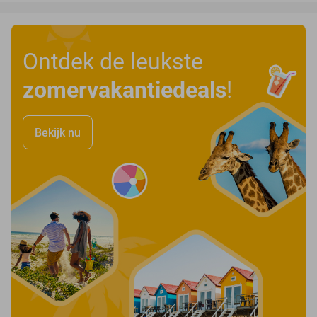
Ontdek de leukste
zomervakantiedeals
!
Bekijk nu