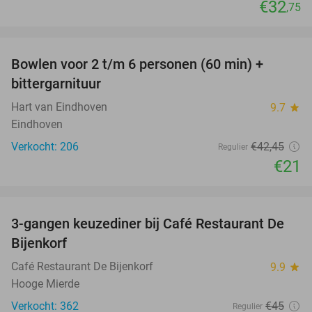
€32
,75
favorite_border
Bowlen voor 2 t/m 6 personen (60 min) +
51%
bittergarnituur
Hart van Eindhoven
9.7
star
Eindhoven
Verkocht: 206
€42
,45
Regulier
€21
favorite_border
3-gangen keuzediner bij Café Restaurant De
30%
Bijenkorf
Café Restaurant De Bijenkorf
9.9
star
Hooge Mierde
Verkocht: 362
€45
Regulier