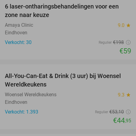
6 laser-ontharingsbehandelingen voor een
70%
zone naar keuze
Amaya Clinic
9.0
star
Eindhoven
Verkocht: 30
€198
Regulier
€59
favorite_border
All-You-Can-Eat & Drink (3 uur) bij Woensel
15%
Wereldkeukens
Woensel Wereldkeukens
9.3
star
Eindhoven
Verkocht: 1.393
€53
,10
Regulier
€44
,95
favorite_border