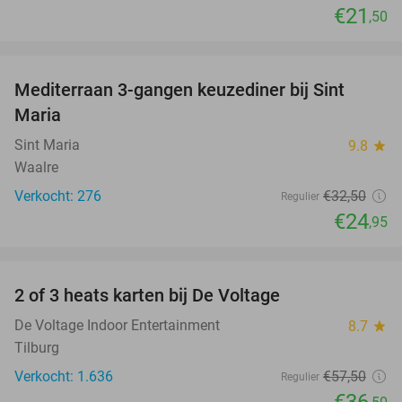
€21
,50
favorite_border
Mediterraan 3-gangen keuzediner bij Sint
23%
Maria
Sint Maria
9.8
star
Waalre
Verkocht: 276
€32
,50
Regulier
€24
,95
favorite_border
2 of 3 heats karten bij De Voltage
37%
De Voltage Indoor Entertainment
8.7
star
Tilburg
Verkocht: 1.636
€57
,50
Regulier