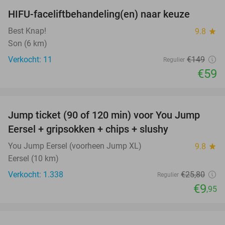
HIFU-faceliftbehandeling(en) naar keuze
60%
Best Knap!
9.8
star
Son (6 km)
Verkocht: 11
€149
Regulier
€59
favorite_border
Jump ticket (90 of 120 min) voor You Jump
61%
Eersel + gripsokken + chips + slushy
You Jump Eersel (voorheen Jump XL)
9.8
star
Eersel (10 km)
Verkocht: 1.338
€25
,80
Regulier
€9
,95
favorite_border