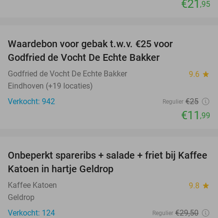
€21
,95
favorite_border
Waardebon voor gebak t.w.v. €25 voor
52%
Godfried de Vocht De Echte Bakker
Godfried de Vocht De Echte Bakker
9.6
star
Eindhoven (+19 locaties)
Verkocht: 942
€25
Regulier
€11
,99
favorite_border
Onbeperkt spareribs + salade + friet bij Kaffee
27%
Katoen in hartje Geldrop
Kaffee Katoen
9.8
star
Geldrop
Verkocht: 124
€29
,50
Regulier