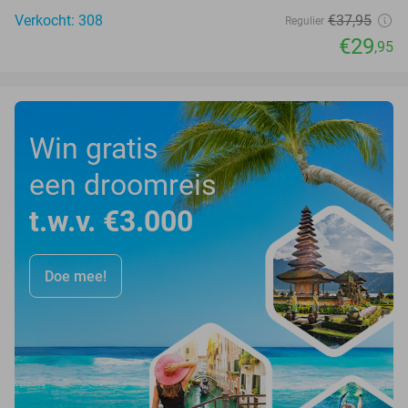
Verkocht: 308
€37
,95
Regulier
€29
,95
Win gratis
een droomreis
t.w.v. €3.000
Doe mee!