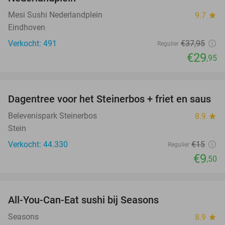
Mesi Sushi Nederlandplein
9.7
star
Eindhoven
Verkocht: 491
€37
,95
Regulier
€29
,95
favorite_border
Dagentree voor het Steinerbos + friet en saus
37%
Belevenispark Steinerbos
8.9
star
Stein
Verkocht: 44.330
€15
Regulier
€9
,50
favorite_border
All-You-Can-Eat sushi bij Seasons
14%
Seasons
8.9
star