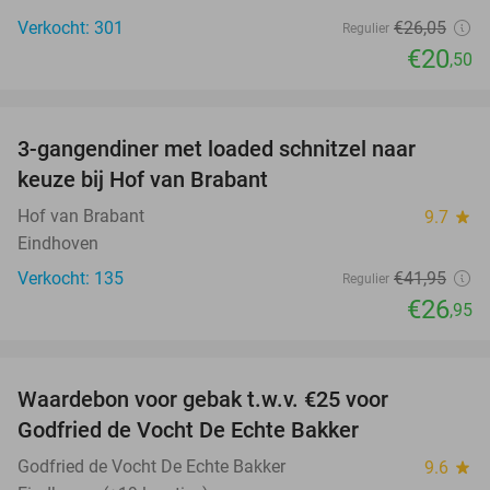
Verkocht: 301
€26
,05
Regulier
€20
,50
favorite_border
3-gangendiner met loaded schnitzel naar
36%
keuze bij Hof van Brabant
Hof van Brabant
9.7
star
Eindhoven
Verkocht: 135
€41
,95
Regulier
€26
,95
favorite_border
Waardebon voor gebak t.w.v. €25 voor
52%
Godfried de Vocht De Echte Bakker
Godfried de Vocht De Echte Bakker
9.6
star