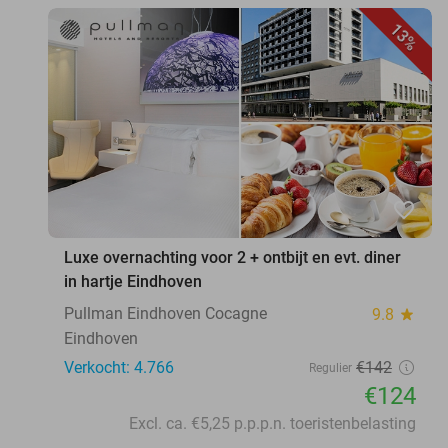
13%
favorite_border
Luxe overnachting voor 2 + ontbijt en evt. diner
in hartje Eindhoven
Pullman Eindhoven Cocagne
9.8
star
Eindhoven
Verkocht: 4.766
€142
Regulier
€124
Excl. ca. €5,25 p.p.p.n. toeristenbelasting