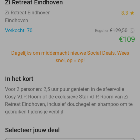
Zí Retreat Eindhoven
Zí Retreat Eindhoven
8.3
star
Eindhoven
Verkocht: 70
€129
,50
Regulier
€109
Dagelijks om middernacht nieuwe Social Deals. Wees
snel, op = op!
In het kort
Voor 2 personen: 2,5 uur puur genieten in de sfeervolle
Cosy V.I.P. Room of de exclusieve Star V.I.P. Room van Zí
Retreat Eindhoven, inclusief douchegel en shampoo om te
gebruiken tijdens je verblijf
Selecteer jouw deal