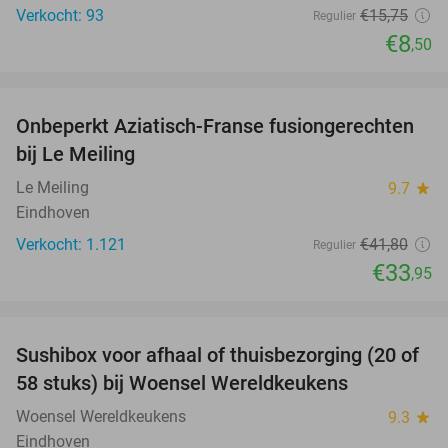
Verkocht: 93
€15
,75
Regulier
€8
,50
favorite_border
Onbeperkt Aziatisch-Franse fusiongerechten
19%
bij Le Meiling
Le Meiling
9.7
star
Eindhoven
Verkocht: 1.121
€41
,80
Regulier
€33
,95
favorite_border
Sushibox voor afhaal of thuisbezorging (20 of
21%
58 stuks) bij Woensel Wereldkeukens
Woensel Wereldkeukens
9.3
star
Eindhoven