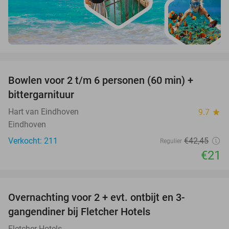
favorite_border
Bowlen voor 2 t/m 6 personen (60 min) +
51%
bittergarnituur
Hart van Eindhoven
9.7
star
Eindhoven
Verkocht: 211
€42
,45
Regulier
€21
favorite_border
Overnachting voor 2 + evt. ontbijt en 3-
gangendiner bij Fletcher Hotels
Fletcher Hotels