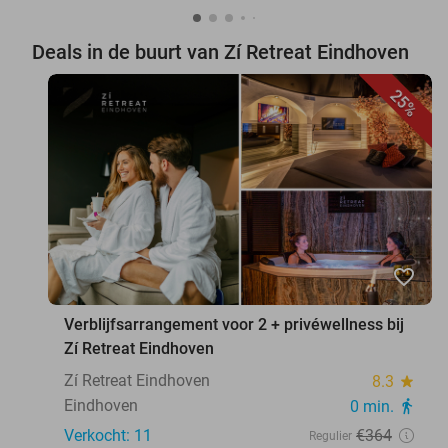
Deals in de buurt van Zí Retreat Eindhoven
25%
favorite_border
Verblijfsarrangement voor 2 + privéwellness bij
Zí Retreat Eindhoven
Zí Retreat Eindhoven
8.3
star
Eindhoven
0 min.
directions_walk
Verkocht: 11
€364
Regulier