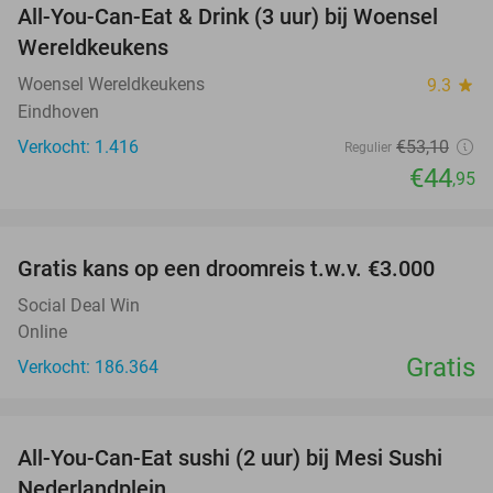
All-You-Can-Eat & Drink (3 uur) bij Woensel
15%
Wereldkeukens
Woensel Wereldkeukens
9.3
star
Eindhoven
Verkocht: 1.416
€53
,10
Regulier
€44
,95
favorite_border
Gratis kans op een droomreis t.w.v. €3.000
Social Deal Win
Online
Gratis
Verkocht: 186.364
favorite_border
All-You-Can-Eat sushi (2 uur) bij Mesi Sushi
21%
Nederlandplein