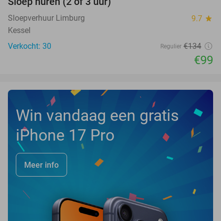
Sloep huren (2 of 3 uur)
26%
NEW
TODAY
Sloepverhuur Limburg
9.7
star
Kessel
Verkocht: 30
€134
Regulier
€99
Win vandaag een gratis
iPhone 17 Pro
Meer info