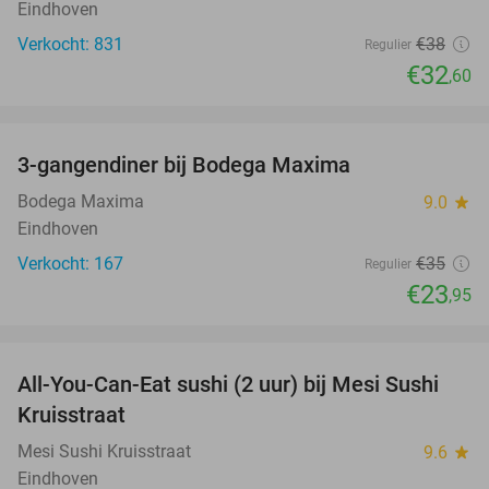
Eindhoven
Verkocht: 831
€38
Regulier
€32
,60
favorite_border
3-gangendiner bij Bodega Maxima
32%
Bodega Maxima
9.0
star
Eindhoven
Verkocht: 167
€35
Regulier
€23
,95
favorite_border
All-You-Can-Eat sushi (2 uur) bij Mesi Sushi
21%
Kruisstraat
Mesi Sushi Kruisstraat
9.6
star
Eindhoven