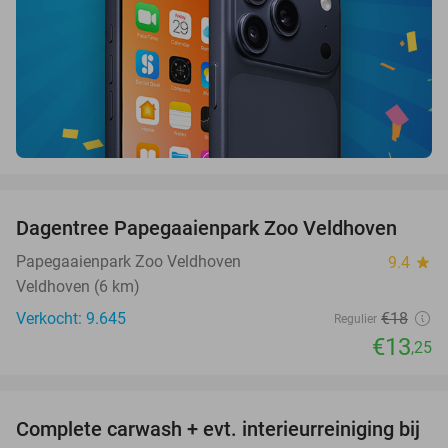
favorite_border
Dagentree Papegaaienpark Zoo Veldhoven
26%
Papegaaienpark Zoo Veldhoven
9.4
star
Veldhoven (6 km)
Verkocht: 9.645
€18
Regulier
€13
,25
favorite_border
Complete carwash + evt. interieurreiniging bij
40%