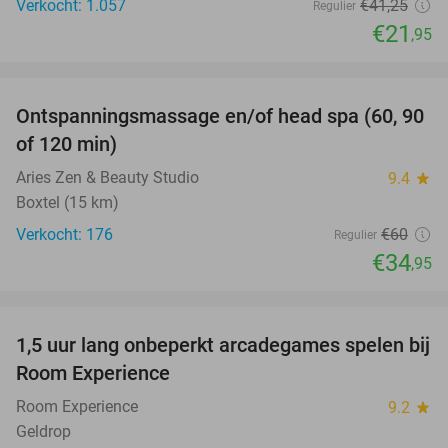
Verkocht: 1.057
€41
,25
Regulier
€21
,95
favorite_border
Ontspanningsmassage en/of head spa (60, 90
42%
of 120 min)
Aries Zen & Beauty Studio
9.4
star
Boxtel (15 km)
Verkocht: 176
€60
Regulier
€34
,95
favorite_border
1,5 uur lang onbeperkt arcadegames spelen bij
46%
Room Experience
Room Experience
9.2
star
Geldrop