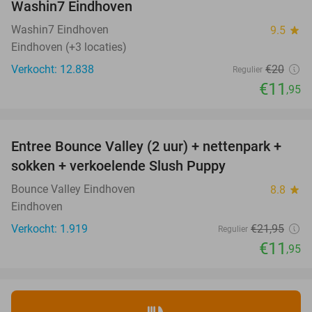
Washin7 Eindhoven
Washin7 Eindhoven
9.5
star
Eindhoven (+3 locaties)
Verkocht: 12.838
€20
Regulier
€11
,95
favorite_border
Entree Bounce Valley (2 uur) + nettenpark +
46%
sokken + verkoelende Slush Puppy
Bounce Valley Eindhoven
8.8
star
Eindhoven
Verkocht: 1.919
€21
,95
Regulier
€11
,95