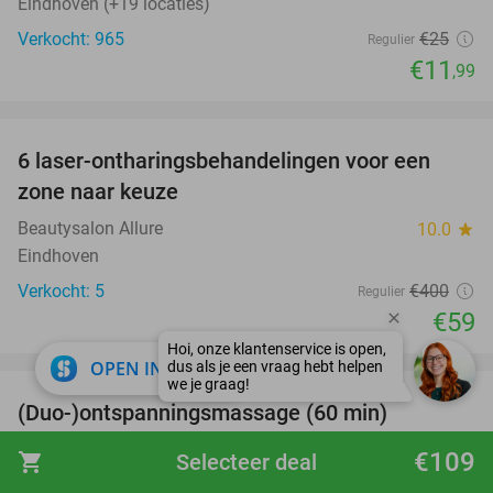
Eindhoven (+19 locaties)
Verkocht: 965
€25
Regulier
€11
,99
favorite_border
6 laser-ontharingsbehandelingen voor een
85%
zone naar keuze
Beautysalon Allure
10.0
star
Eindhoven
Verkocht: 5
€400
Regulier
€59
favorite_border
close
OPEN IN APP
(Duo-)ontspanningsmassage (60 min)
32%
Massagepraktijk Vitruvius
9.9
star
€109
shopping_cart
Selecteer deal
Nuenen