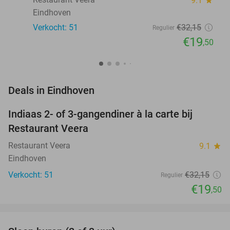
9.1
star
Eindhoven
Verkocht: 51
€32
,15
Regulier
€19
,50
favorite_border
Deals in Eindhoven
Indiaas 2- of 3-gangendiner à la carte bij
39%
Restaurant Veera
Restaurant Veera
9.1
star
Eindhoven
Verkocht: 51
€32
,15
Regulier
€19
,50
favorite_border