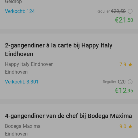
Geldrop
Verkocht: 124
€29
,50
Regulier
€21
,50
favorite_border
2-gangendiner à la carte bij Happy Italy
35%
Eindhoven
Happy Italy Eindhoven
7.9
star
Eindhoven
Verkocht: 3.301
€20
Regulier
€12
,95
favorite_border
4-gangendiner van de chef bij Bodega Maxima
33%
Bodega Maxima
9.0
star
Eindhoven