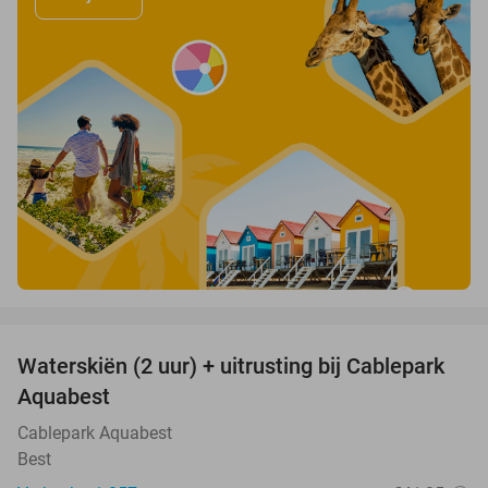
favorite_border
Waterskiën (2 uur) + uitrusting bij Cablepark
47%
Aquabest
Cablepark Aquabest
Best