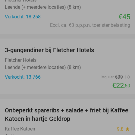
Leende (+ meerdere locaties) (8 km)
€45
Verkocht: 18.258
Excl. ca. €3 p.p.p.n. toeristenbelasting
favorite_border
3-gangendiner bij Fletcher Hotels
42%
Fletcher Hotels
Leende (+ meerdere locaties) (8 km)
Verkocht: 13.766
€39
Regulier
€22
,50
favorite_border
Onbeperkt spareribs + salade + friet bij Kaffee
27%
Katoen in hartje Geldrop
Kaffee Katoen
9.8
star