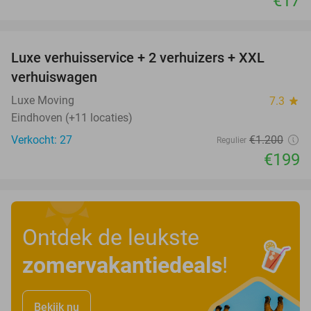
€17
favorite_border
Luxe verhuisservice + 2 verhuizers + XXL
83%
verhuiswagen
Luxe Moving
7.3
star
Eindhoven (+11 locaties)
Verkocht: 27
€1.200
Regulier
€199
Ontdek de leukste
zomervakantiedeals
!
Bekijk nu