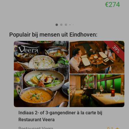
€274
Populair bij mensen uit Eindhoven:
39%
favorite_border
Indiaas 2- of 3-gangendiner à la carte bij
Restaurant Veera
Restaurant Veera