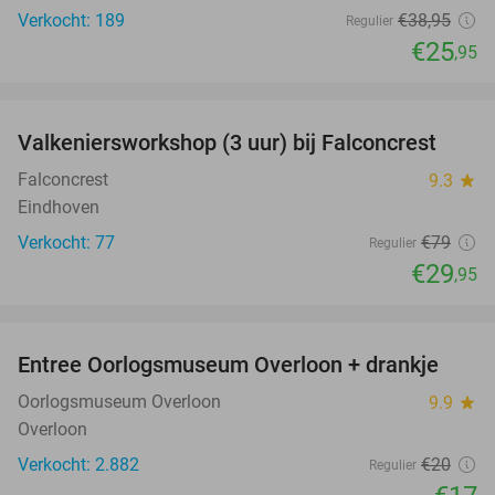
Verkocht: 189
€38
,95
Regulier
€25
,95
favorite_border
Valkeniersworkshop (3 uur) bij Falconcrest
62%
Falconcrest
9.3
star
Eindhoven
Verkocht: 77
€79
Regulier
€29
,95
favorite_border
Entree Oorlogsmuseum Overloon + drankje
15%
Oorlogsmuseum Overloon
9.9
star
Overloon
Verkocht: 2.882
€20
Regulier