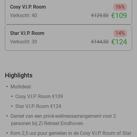
Cosy V.I.P. Room
16%
€109
Verkocht: 40
€129
,50
Star V.I.P. Room
14%
€124
Verkocht: 30
€144
,50
Highlights
Multideal:
Cosy V.I.P. Room €109
Star V.I.P. Room €124
Geniet van een privé-wellnessarrangement voor 2
personen bij Zí Retreat Eindhoven
Kom 2,5 uur puur genieten in de Cosy V.I.P. Room of Star