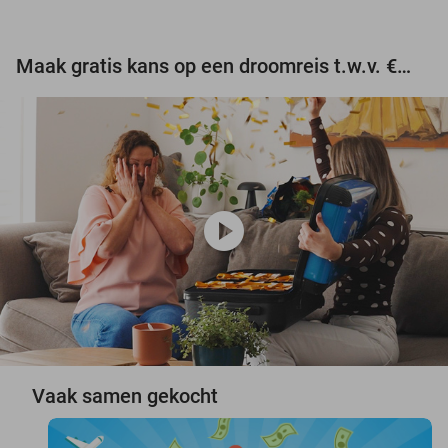
Maak gratis kans op een droomreis t.w.v. €3.000!
play_circle
Vaak samen gekocht