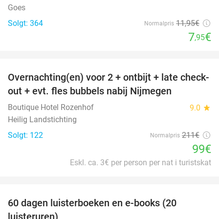
Goes
Solgt: 364
11
,95
€
Normalpris
7
€
,95
favorite_border
Overnachting(en) voor 2 + ontbijt + late check-
53%
out + evt. fles bubbels nabij Nijmegen
Boutique Hotel Rozenhof
9.0
star
Heilig Landstichting
Solgt: 122
211€
Normalpris
99€
Eskl. ca. 3€ per person per nat i turistskat
favorite_border
100%
60 dagen luisterboeken en e-books (20
luisteruren)