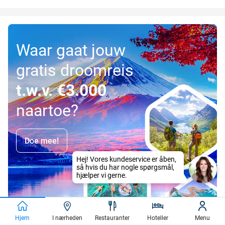
Waar gaat jouw
gratis droomreis
t.w.v. €3.000
naartoe?
Doe mee!
Hjem
I nærheden
Restauranter
Hoteller
Menu