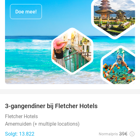
Doe mee!
favorite_border
3-gangendiner bij Fletcher Hotels
42%
Fletcher Hotels
Arnemuiden (+ multiple locations)
Solgt: 13.822
39€
Normalpris