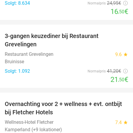
Solgt: 8.634
24
,95
€
Normalpris
16
€
,50
favorite_border
3-gangen keuzediner bij Restaurant
48%
Grevelingen
Restaurant Grevelingen
9.6
star
Bruinisse
Solgt: 1.092
41
,20
€
Normalpris
21
€
,50
favorite_border
Overnachting voor 2 + wellness + evt. ontbijt
55%
bij Fletcher Hotels
Wellness-Hotel Fletcher
7.4
star
Kamperland (+9 lokationer)