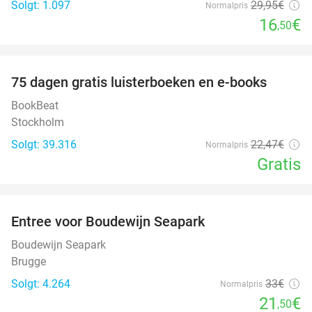
Solgt: 1.097
29
,95
€
Normalpris
16
€
,50
favorite_border
100%
75 dagen gratis luisterboeken en e-books
BookBeat
Stockholm
Solgt: 39.316
22
,47
€
Normalpris
Gratis
favorite_border
Entree voor Boudewijn Seapark
35%
Boudewijn Seapark
Brugge
Solgt: 4.264
33€
Normalpris
21
€
,50