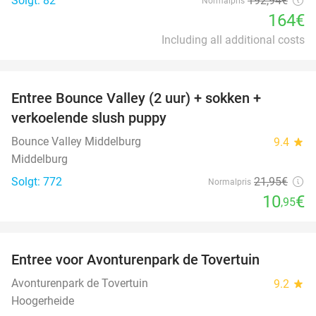
Solgt: 82
192
,94
€
Normalpris
164€
Including all additional costs
favorite_border
Entree Bounce Valley (2 uur) + sokken +
50%
verkoelende slush puppy
Bounce Valley Middelburg
9.4
star
Middelburg
Solgt: 772
21
,95
€
Normalpris
10
€
,95
favorite_border
Entree voor Avonturenpark de Tovertuin
34%
Avonturenpark de Tovertuin
9.2
star
Hoogerheide