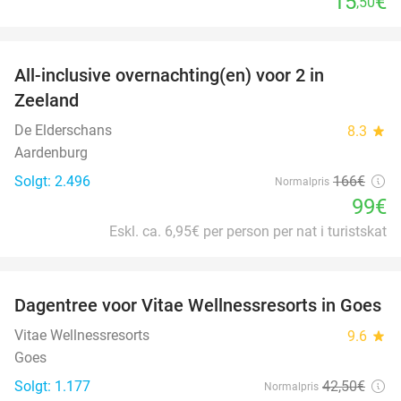
15
€
,50
favorite_border
All-inclusive overnachting(en) voor 2 in
40%
Zeeland
De Elderschans
8.3
star
Aardenburg
Solgt: 2.496
166€
Normalpris
99€
Eskl. ca. 6,95€ per person per nat i turistskat
favorite_border
Dagentree voor Vitae Wellnessresorts in Goes
49%
Vitae Wellnessresorts
9.6
star
Goes
Solgt: 1.177
42
,50
€
Normalpris