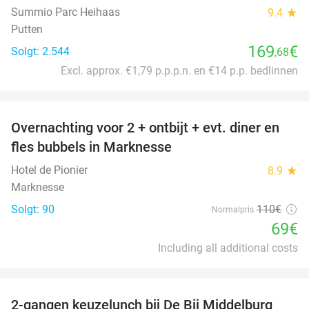
Summio Parc Heihaas
9.4
star
Putten
169
€
Solgt: 2.544
,68
Excl. approx. €1,79 p.p.p.n. en €14 p.p. bedlinnen
favorite_border
Overnachting voor 2 + ontbijt + evt. diner en
37%
fles bubbels in Marknesse
Hotel de Pionier
8.9
star
Marknesse
Solgt: 90
110€
Normalpris
69€
Including all additional costs
favorite_border
2-gangen keuzelunch bij De Bij Middelburg