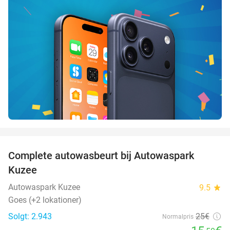
favorite_border
Complete autowasbeurt bij Autowaspark
38%
Kuzee
Autowaspark Kuzee
9.5
star
Goes (+2 lokationer)
Solgt: 2.943
25€
Normalpris