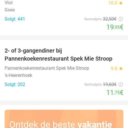
Vlot
10.0
star
Goes
Solgt: 441
32
,50
€
Normalpris
19
€
,95
favorite_border
2- of 3-gangendiner bij
40%
Pannenkoekenrestaurant Spek Mie Stroop
Pannenkoekenrestaurant Spek Mie Stroop
9.0
star
's-Heerenhoek
Solgt: 202
19
,60
€
Normalpris
11
€
,75
Ontdek de beste
vakantie