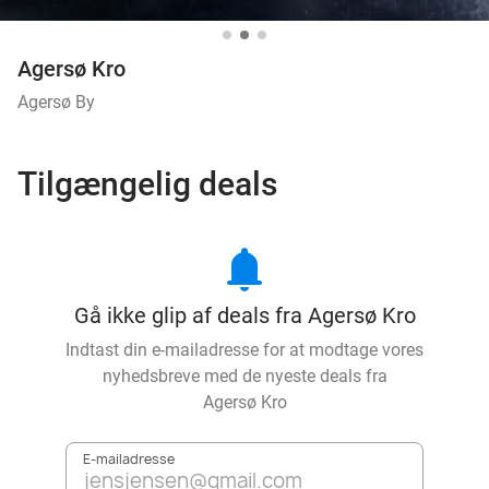
Agersø Kro
Agersø By
Tilgængelig deals
notifications
Gå ikke glip af deals fra Agersø Kro
Indtast din e-mailadresse for at modtage vores
nyhedsbreve med de nyeste deals fra
Agersø Kro
E-mailadresse