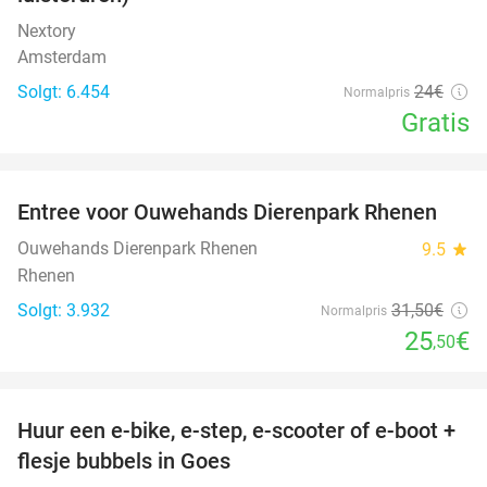
Nextory
Amsterdam
Solgt: 6.454
24€
Normalpris
Gratis
favorite_border
Entree voor Ouwehands Dierenpark Rhenen
19%
Ouwehands Dierenpark Rhenen
9.5
star
Rhenen
Solgt: 3.932
31
,50
€
Normalpris
25
€
,50
favorite_border
Huur een e-bike, e-step, e-scooter of e-boot +
39%
flesje bubbels in Goes