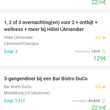
22
€
,50
favorite_border
1, 2 of 3 overnachting(en) voor 2 + ontbijt +
32%
NYT I
wellness + meer bij Hôtel L'Amandier
DAG
Hôtel L'Amandier
9.9
star
Libramont-Chevigny
Solgt: 3
191€
Normalpris
129€
favorite_border
3-gangendiner bij een Bar Bistro DuCo
45%
Bar Bistro DuCo
9.0
star
Middelburg (+9 lokationer)
Solgt: 2.412
40
,60
€
Normalpris
22
€
,50