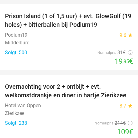
favorite_border
Prison Island (1 of 1,5 uur) + evt. GlowGolf (19
36%
holes) + bitterballen bij Podium19
Podium19
9.6
star
Middelburg
Solgt: 500
31€
Normalpris
19
€
,95
favorite_border
Overnachting voor 2 + ontbijt + evt.
49%
welkomstdrankje en diner in hartje Zierikzee
Hotel van Oppen
8.7
star
Zierikzee
Solgt: 238
214€
Normalpris
109€