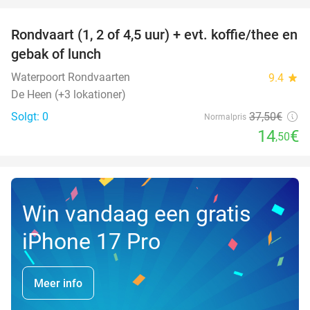
Rondvaart (1, 2 of 4,5 uur) + evt. koffie/thee en
61%
NYT I
gebak of lunch
DAG
Waterpoort Rondvaarten
9.4
star
De Heen (+3 lokationer)
Solgt: 0
37
,50
€
Normalpris
14
€
,50
Win vandaag een gratis
iPhone 17 Pro
Meer info