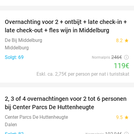
favorite_border
Overnachting voor 2 + ontbijt + late check-in +
52%
late check-out + fles wijn in Middelburg
De Bij Middelburg
8.2
star
Middelburg
Solgt: 69
246€
Normalpris
119€
Eskl. ca. 2,75€ per person per nat i turistskat
favorite_border
2, 3 of 4 overnachtingen voor 2 tot 6 personen
15%
bij Center Parcs De Huttenheugte
Center Parcs De Huttenheugte
9.5
star
Dalen