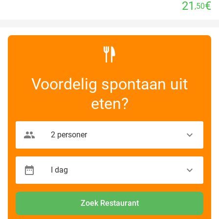
21
€
,50
Voordelig spontaan uit
eten?
Zoek Restaurant