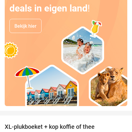
deals in eigen land
!
Bekijk hier
favorite_border
XL-plukboeket + kop koffie of thee
41%