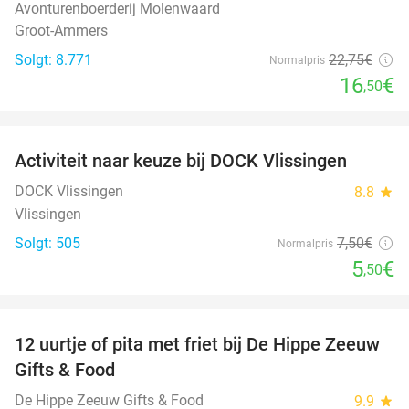
Avonturenboerderij Molenwaard
Groot-Ammers
Solgt: 8.771
22
,75
€
Normalpris
16
€
,50
favorite_border
Activiteit naar keuze bij DOCK Vlissingen
27%
DOCK Vlissingen
8.8
star
Vlissingen
Solgt: 505
7
,50
€
Normalpris
5
€
,50
favorite_border
12 uurtje of pita met friet bij De Hippe Zeeuw
33%
Gifts & Food
De Hippe Zeeuw Gifts & Food
9.9
star