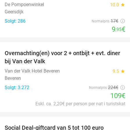
De Pompoenwinkel
10.0
star
Geersdijk
Solgt: 286
17€
Normalpris
9
€
,95
favorite_border
Overnachting(en) voor 2 + ontbijt + evt. diner
51%
bij Van der Valk
Van der Valk Hotel Beveren
9.5
star
Beveren
Solgt: 3.272
224€
Normalpris
109€
Eskl. ca. 2,20€ per person per nat i turistskat
favorite_border
Social Deal-giftcard van 5 tot 100 euro