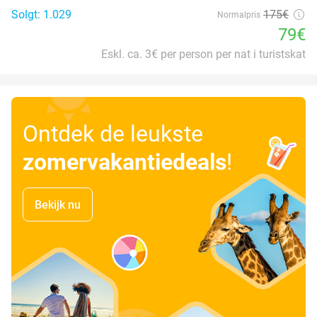
Solgt: 1.029
175€
Normalpris
79€
Eskl. ca. 3€ per person per nat i turistskat
Ontdek de leukste
zomervakantiedeals
!
Bekijk nu