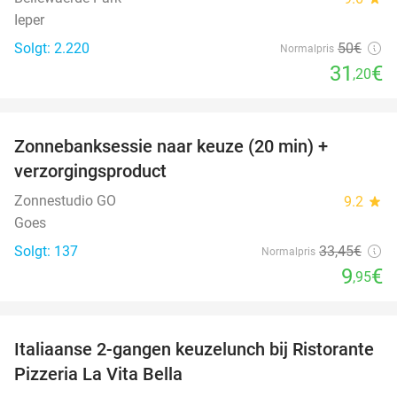
Ieper
Solgt: 2.220
50€
Normalpris
31
€
,20
favorite_border
Zonnebanksessie naar keuze (20 min) +
70%
verzorgingsproduct
Zonnestudio GO
9.2
star
Goes
Solgt: 137
33
,45
€
Normalpris
9
€
,95
favorite_border
Italiaanse 2-gangen keuzelunch bij Ristorante
41%
Pizzeria La Vita Bella