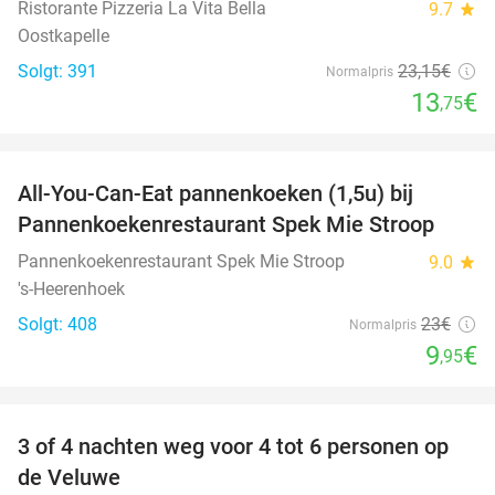
Ristorante Pizzeria La Vita Bella
9.7
star
Oostkapelle
Solgt: 391
23
,15
€
Normalpris
13
€
,75
favorite_border
All-You-Can-Eat pannenkoeken (1,5u) bij
57%
Pannenkoekenrestaurant Spek Mie Stroop
Pannenkoekenrestaurant Spek Mie Stroop
9.0
star
's-Heerenhoek
Solgt: 408
23€
Normalpris
9
€
,95
favorite_border
3 of 4 nachten weg voor 4 tot 6 personen op
de Veluwe