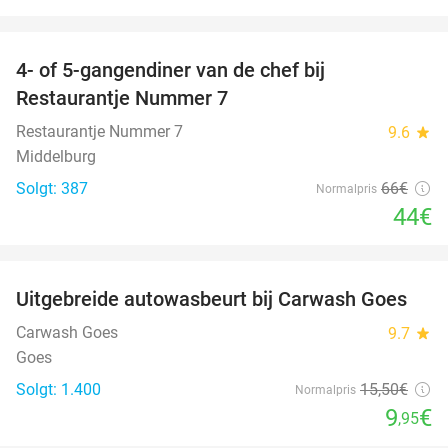
favorite_border
4- of 5-gangendiner van de chef bij
33%
Restaurantje Nummer 7
Restaurantje Nummer 7
9.6
star
Middelburg
Solgt: 387
66€
Normalpris
44€
favorite_border
Uitgebreide autowasbeurt bij Carwash Goes
36%
Carwash Goes
9.7
star
Goes
Solgt: 1.400
15
,50
€
Normalpris
9
€
,95