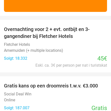
favorite_border
Overnachting voor 2 + evt. ontbijt en 3-
gangendiner bij Fletcher Hotels
Fletcher Hotels
Arnemuiden (+ multiple locations)
45€
Solgt: 18.332
Eskl. ca. 3€ per person per nat i turistskat
favorite_border
Gratis kans op een droomreis t.w.v. €3.000
Social Deal Win
Online
Gratis
Solgt: 187.007