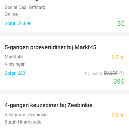
Social Deal Giftcard
Online
5€
Solgt: 76.890
favorite_border
5-gangen proeverijdiner bij Markt45
34%
Markt 45
9.5
star
Vlissingen
Solgt: 623
59
,05
€
Normalpris
39€
favorite_border
4-gangen keuzediner bij Zeebinkie
45%
Restaurant Zeebinkie
9.5
star
Burgh-Haamstede