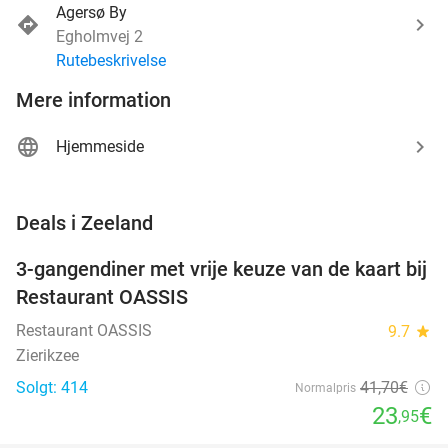
Agersø By
Egholmvej 2
Rutebeskrivelse
Mere information
Hjemmeside
favorite_border
Deals i Zeeland
3-gangendiner met vrije keuze van de kaart bij
43%
Restaurant OASSIS
Restaurant OASSIS
9.7
star
Zierikzee
Solgt: 414
41
,70
€
Normalpris
23
€
,95
favorite_border