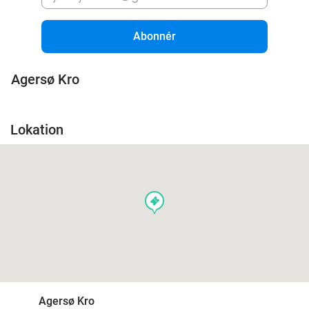
Abonnér
Agersø Kro
Lokation
events
Agersø Kro