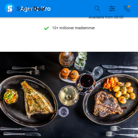
Se flere end 15.000 deals

Agersø Kro
Tilgængelig 7 dage om ugen
Available from 08:00
10+ millioner medlemmer
9,4
baseret på
206.257 anmeldelser
Se flere end 15.000 deals
Tilgængelig 7 dage om ugen
10+ millioner medlemmer