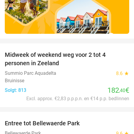
favorite_border
Midweek of weekend weg voor 2 tot 4
personen in Zeeland
Summio Parc Aquadelta
8.6
star
Bruinisse
182
€
Solgt: 813
,40
Excl. approx. €2,83 p.p.p.n. en €14 p.p. bedlinnen
favorite_border
Entree tot Bellewaerde Park
38%
Bellewaerde Park
9.6
star