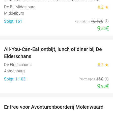
42%
De Bij Middelburg
8.2
star
Middelburg
Solgt: 161
16
,45
€
Normalpris
9
€
,50
favorite_border
All-You-Can-Eat ontbijt, lunch of diner bij De
34%
Elderschans
De Elderschans
8.3
star
Aardenburg
Solgt: 1.103
15€
Normalpris
9
€
,90
favorite_border
Entree voor Avonturenboerderij Molenwaard
27%