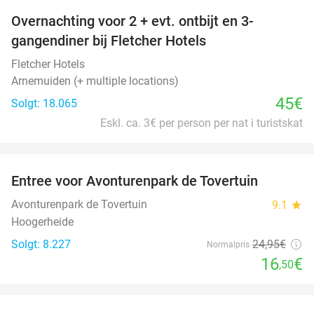
Overnachting voor 2 + evt. ontbijt en 3-
gangendiner bij Fletcher Hotels
Fletcher Hotels
Arnemuiden (+ multiple locations)
45€
Solgt: 18.065
Eskl. ca. 3€ per person per nat i turistskat
favorite_border
Entree voor Avonturenpark de Tovertuin
34%
Avonturenpark de Tovertuin
9.1
star
Hoogerheide
Solgt: 8.227
24
,95
€
Normalpris
16
€
,50
favorite_border