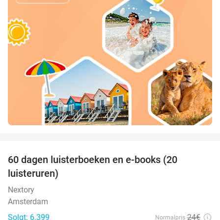
favorite_border
100%
60 dagen luisterboeken en e-books (20
luisteruren)
Nextory
Amsterdam
Solgt: 6.399
24€
Normalpris