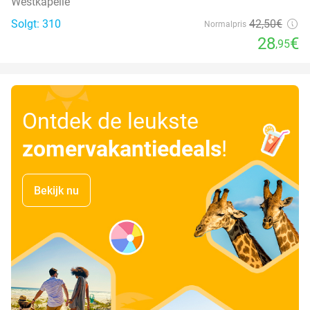
Westkapelle
Solgt: 310
42
,50
€
Normalpris
28
€
,95
Ontdek de leukste
zomervakantiedeals
!
Bekijk nu