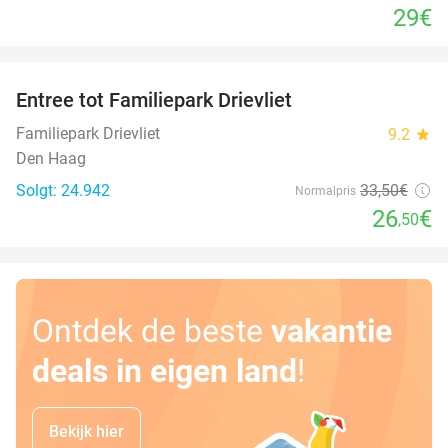
29€
favorite_border
Entree tot Familiepark Drievliet
21%
Familiepark Drievliet
9.2
star
Den Haag
Solgt: 24.942
33
,50
€
Normalpris
26
€
,50
Ontdek de beste
vakantie
deals in eigen land
!
Bekijk hier