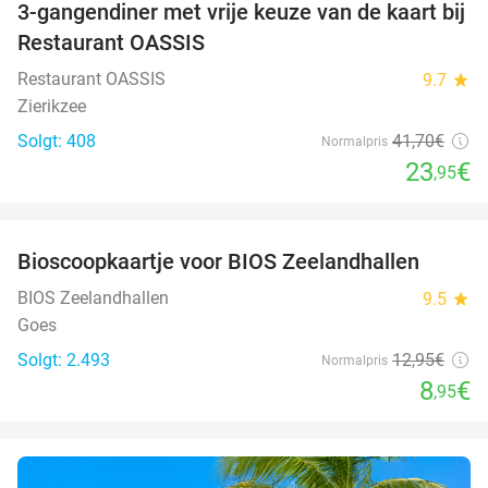
3-gangendiner met vrije keuze van de kaart bij
43%
Restaurant OASSIS
Restaurant OASSIS
9.7
star
Zierikzee
Solgt: 408
41
,70
€
Normalpris
23
€
,95
favorite_border
Bioscoopkaartje voor BIOS Zeelandhallen
31%
BIOS Zeelandhallen
9.5
star
Goes
Solgt: 2.493
12
,95
€
Normalpris
8
€
,95