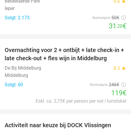
Bellewaerde Park
9.6
star
Ieper
Solgt: 2.173
50€
Normalpris
31
€
,20
favorite_border
Overnachting voor 2 + ontbijt + late check-in +
52%
late check-out + fles wijn in Middelburg
De Bij Middelburg
8.3
star
Middelburg
Solgt: 60
246€
Normalpris
119€
Eskl. ca. 2,75€ per person per nat i turistskat
favorite_border
Activiteit naar keuze bij DOCK Vlissingen
27%