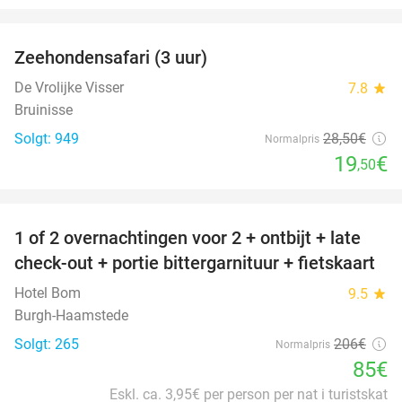
favorite_border
Zeehondensafari (3 uur)
32%
De Vrolijke Visser
7.8
star
Bruinisse
Solgt: 949
28
,50
€
Normalpris
19
€
,50
favorite_border
1 of 2 overnachtingen voor 2 + ontbijt + late
59%
check-out + portie bittergarnituur + fietskaart
Hotel Bom
9.5
star
Burgh-Haamstede
Solgt: 265
206€
Normalpris
85€
Eskl. ca. 3,95€ per person per nat i turistskat