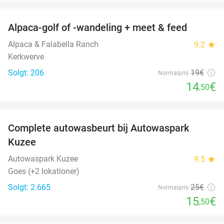
favorite_border
Alpaca-golf of -wandeling + meet & feed
24%
Alpaca & Falabella Ranch
9.2
star
Kerkwerve
Solgt: 206
19€
Normalpris
14
€
,50
favorite_border
Complete autowasbeurt bij Autowaspark
38%
Kuzee
Autowaspark Kuzee
9.5
star
Goes (+2 lokationer)
Solgt: 2.665
25€
Normalpris
15
€
,50
favorite_border