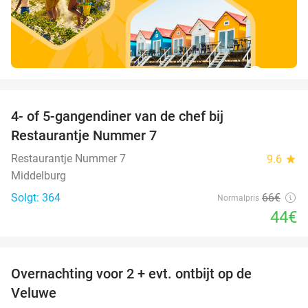
favorite_border
4- of 5-gangendiner van de chef bij
33%
Restaurantje Nummer 7
Restaurantje Nummer 7
9.6
star
Middelburg
Solgt: 364
66€
Normalpris
44€
favorite_border
Overnachting voor 2 + evt. ontbijt op de
51%
Veluwe