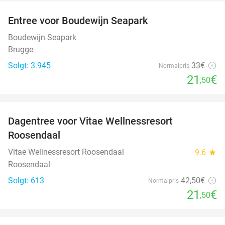
Entree voor Boudewijn Seapark
35%
Boudewijn Seapark
Brugge
Solgt: 3.945
33€
Normalpris
21
€
,50
favorite_border
Dagentree voor Vitae Wellnessresort
49%
Roosendaal
Vitae Wellnessresort Roosendaal
9.6
star
Roosendaal
Solgt: 613
42
,50
€
Normalpris
21
€
,50