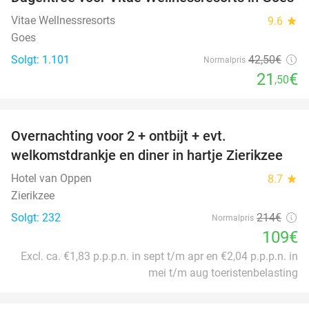
49%
Vitae Wellnessresorts
9.6
star
Goes
Solgt: 1.101
42
,50
€
Normalpris
21
€
,50
favorite_border
Overnachting voor 2 + ontbijt + evt.
49%
welkomstdrankje en diner in hartje Zierikzee
Hotel van Oppen
8.7
star
Zierikzee
Solgt: 232
214€
Normalpris
109€
Excl. ca. €1,83 p.p.p.n. in sept t/m apr en €2,04 p.p.p.n. in
mei t/m aug toeristenbelasting
favorite_border