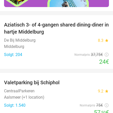
favorite_border
Aziatisch 3- of 4-gangen shared dining-diner in
36%
hartje Middelburg
De Bij Middelburg
8.3
star
Middelburg
Solgt: 204
37
,75
€
Normalpris
24€
favorite_border
Valetparking bij Schiphol
23%
CentraalParkeren
9.2
star
Aalsmeer (+1 location)
Solgt: 1.540
75€
Normalpris
57
€
,50