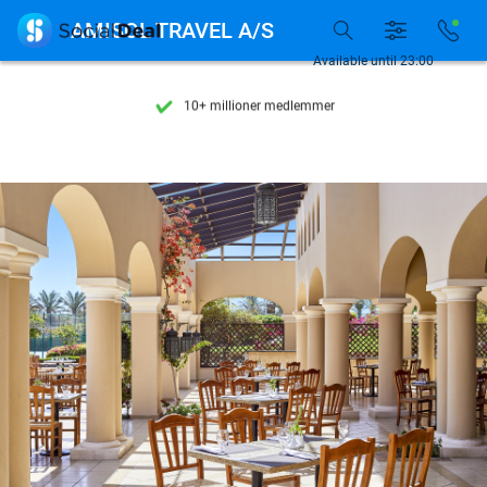
Se flere end 15.000 deals

AMISOL TRAVEL A/S
Tilgængelig 7 dage om ugen
Available until 23:00
10+ millioner medlemmer
9,4
baseret på
205.987 anmeldelser
Se flere end 15.000 deals
Tilgængelig 7 dage om ugen
10+ millioner medlemmer