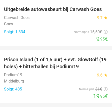
Uitgebreide autowasbeurt bij Carwash Goes
36%
Carwash Goes
9.7
star
Goes
Solgt: 1.334
15
,50
€
Normalpris
9
€
,95
favorite_border
Prison Island (1 of 1,5 uur) + evt. GlowGolf (19
36%
holes) + bitterballen bij Podium19
Podium19
9.6
star
Middelburg
Solgt: 485
31€
Normalpris
19
€
,95
favorite_border