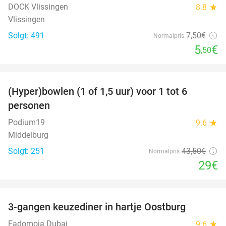
DOCK Vlissingen
8.8
star
Vlissingen
Solgt: 491
7
,50
€
Normalpris
5
€
,50
favorite_border
(Hyper)bowlen (1 of 1,5 uur) voor 1 tot 6
33%
personen
Podium19
9.6
star
Middelburg
Solgt: 251
43
,50
€
Normalpris
29€
favorite_border
3-gangen keuzediner in hartje Oostburg
44%
Fadomoja Dubai
9.6
star