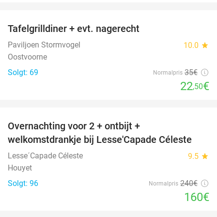
favorite_border
Tafelgrilldiner + evt. nagerecht
36%
Paviljoen Stormvogel
10.0
star
Oostvoorne
Solgt: 69
35€
Normalpris
22
€
,50
favorite_border
Overnachting voor 2 + ontbijt +
33%
welkomstdrankje bij Lesse'Capade Céleste
Lesse´Capade Céleste
9.5
star
Houyet
Solgt: 96
240€
Normalpris
160€
favorite_border