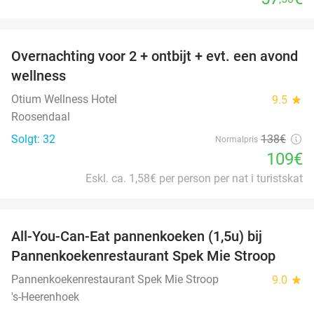
favorite_border
Overnachting voor 2 + ontbijt + evt. een avond
21%
wellness
Otium Wellness Hotel
9.5
star
Roosendaal
Solgt: 32
138€
Normalpris
109€
Eskl. ca. 1,58€ per person per nat i turistskat
favorite_border
All-You-Can-Eat pannenkoeken (1,5u) bij
57%
Pannenkoekenrestaurant Spek Mie Stroop
Pannenkoekenrestaurant Spek Mie Stroop
9.0
star
's-Heerenhoek