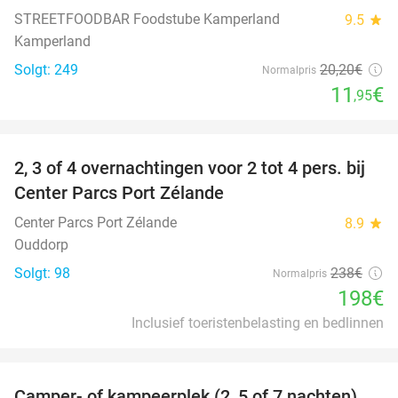
STREETFOODBAR Foodstube Kamperland
9.5
star
Kamperland
Solgt: 249
20
,20
€
Normalpris
11
€
,95
favorite_border
2, 3 of 4 overnachtingen voor 2 tot 4 pers. bij
17%
Center Parcs Port Zélande
Center Parcs Port Zélande
8.9
star
Ouddorp
Solgt: 98
238€
Normalpris
198€
Inclusief toeristenbelasting en bedlinnen
favorite_border
Camper- of kampeerplek (2, 5 of 7 nachten)