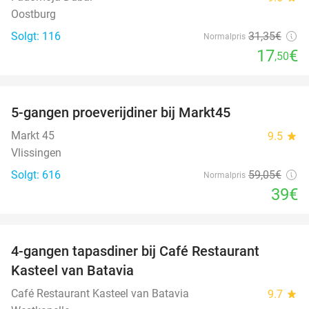
Oostburg
Solgt: 116
31
,35
€
Normalpris
17
€
,50
favorite_border
5-gangen proeverijdiner bij Markt45
34%
Markt 45
9.5
star
Vlissingen
Solgt: 616
59
,05
€
Normalpris
39€
favorite_border
4-gangen tapasdiner bij Café Restaurant
32%
Kasteel van Batavia
Café Restaurant Kasteel van Batavia
9.7
star