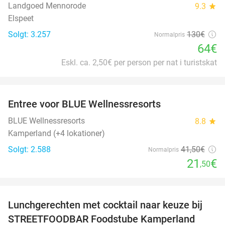
Landgoed Mennorode
9.3
star
Elspeet
Solgt: 3.257
130€
Normalpris
64€
Eskl. ca. 2,50€ per person per nat i turistskat
favorite_border
Entree voor BLUE Wellnessresorts
48%
BLUE Wellnessresorts
8.8
star
Kamperland (+4 lokationer)
Solgt: 2.588
41
,50
€
Normalpris
21
€
,50
favorite_border
Lunchgerechten met cocktail naar keuze bij
41%
STREETFOODBAR Foodstube Kamperland