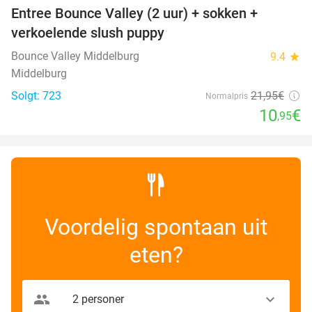
Entree Bounce Valley (2 uur) + sokken +
50%
verkoelende slush puppy
Bounce Valley Middelburg
9.4
star
Middelburg
Solgt: 723
21
,95
€
Normalpris
10
€
,95
Voordelig spontaan uit
eten?