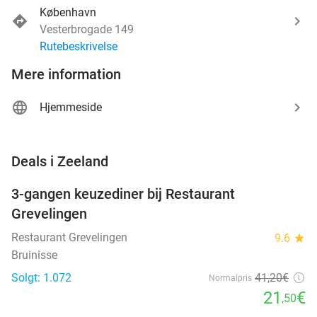
København
Vesterbrogade 149
Rutebeskrivelse
Mere information
Hjemmeside
favorite_border
Deals i Zeeland
3-gangen keuzediner bij Restaurant
48%
Grevelingen
Restaurant Grevelingen
9.6
star
Bruinisse
Solgt: 1.072
41
,20
€
Normalpris
21
€
,50