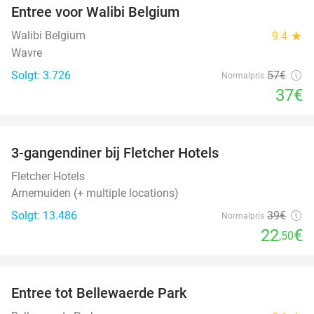
Entree voor Walibi Belgium
35%
Walibi Belgium
9.4
star
Wavre
Solgt: 3.726
57€
Normalpris
37€
favorite_border
3-gangendiner bij Fletcher Hotels
42%
Fletcher Hotels
Arnemuiden (+ multiple locations)
Solgt: 13.486
39€
Normalpris
22
€
,50
favorite_border
Entree tot Bellewaerde Park
38%