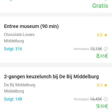
Gratis
favorite_border
Entree museum (90 min)
41%
Chocolate Lovers
8.8
star
Middelburg
Solgt: 316
15
,15
€
Normalpris
8
€
,95
favorite_border
2-gangen keuzelunch bij De Bij Middelburg
42%
De Bij Middelburg
8.3
star
Middelburg
Solgt: 148
16
,45
€
Normalpris
9
€
,50