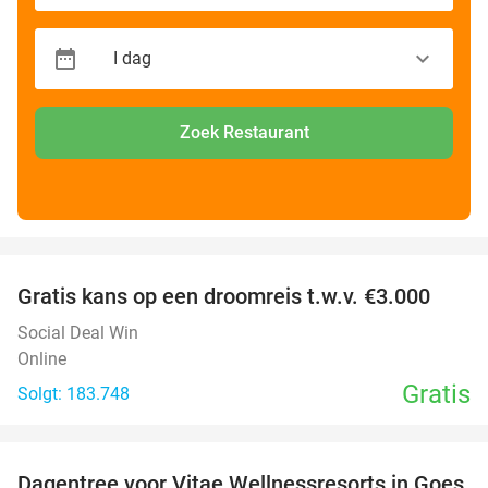
Zoek Restaurant
favorite_border
Gratis kans op een droomreis t.w.v. €3.000
Social Deal Win
Online
Gratis
Solgt: 183.748
favorite_border
Dagentree voor Vitae Wellnessresorts in Goes