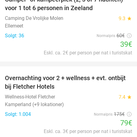
35%
voor 1 tot 6 personen in Zeeland
Camping De Vrolijke Molen
9.3
star
Ellemeet
Solgt: 36
60€
Normalpris
39€
Eskl. ca. 2€ per person per nat i turistskat
favorite_border
Overnachting voor 2 + wellness + evt. ontbijt
55%
bij Fletcher Hotels
Wellness-Hotel Fletcher
7.4
star
Kamperland (+9 lokationer)
Solgt: 1.004
175€
Normalpris
79€
Eskl. ca. 3€ per person per nat i turistskat