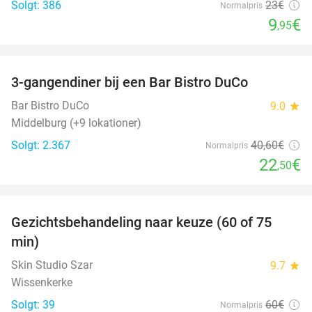
Solgt: 386
23€
Normalpris
9
€
,95
favorite_border
3-gangendiner bij een Bar Bistro DuCo
45%
Bar Bistro DuCo
9.0
star
Middelburg (+9 lokationer)
Solgt: 2.367
40
,60
€
Normalpris
22
€
,50
favorite_border
Gezichtsbehandeling naar keuze (60 of 75
52%
min)
Skin Studio Szar
9.7
star
Wissenkerke
Solgt: 39
60€
Normalpris