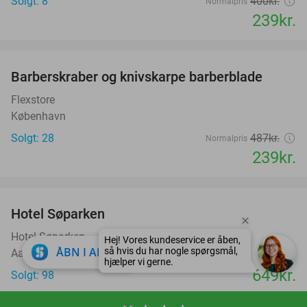
Solgt: 8
400kr.
Normalpris
239kr.
favorite_border
Barberskraber og knivskarpe barberblade
51%
Flexstore
København
Solgt: 28
487kr.
Normalpris
239kr.
favorite_border
Hotel Søparken
Hotel Søparken
Hej! Vores kundeservice er åben,
close
ÅBN I APP
så hvis du har nogle spørgsmål,
Aabybro
hjælper vi gerne.
649kr.
Solgt: 98