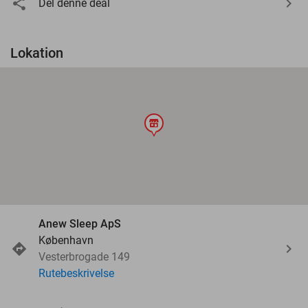
Del denne deal
Lokation
store
Anew Sleep ApS
København
Vesterbrogade 149
Rutebeskrivelse