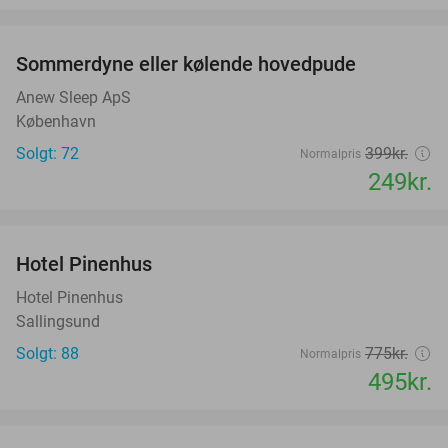
favorite_border
Sommerdyne eller kølende hovedpude
38%
Anew Sleep ApS
København
Solgt: 72
399kr.
Normalpris
249kr.
favorite_border
Hotel Pinenhus
36%
Hotel Pinenhus
Sallingsund
Solgt: 88
775kr.
Normalpris
495kr.
favorite_border