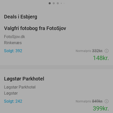
favorite_border
Deals i Esbjerg
Valgfri fotobog fra FotoSjov
55%
FotoSjov.dk
Rinkenæs
Solgt: 392
332kr.
Normalpris
148kr.
favorite_border
Løgstør Parkhotel
53%
Løgstør Parkhotel
Løgstør
Solgt: 242
849kr.
Normalpris
399kr.