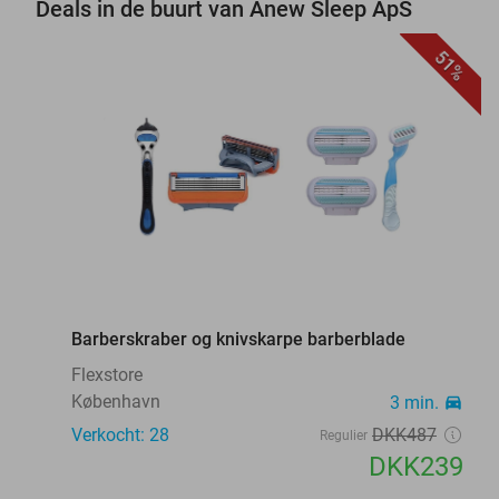
Deals in de buurt van Anew Sleep ApS
51%
favorite_border
Barberskraber og knivskarpe barberblade
Flexstore
København
3 min.
directions_car
Verkocht: 28
DKK487
Regulier
DKK239