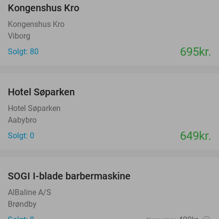
Kongenshus Kro
Kongenshus Kro
Viborg
695kr.
Solgt: 80
favorite_border
Hotel Søparken
Hotel Søparken
Aabybro
649kr.
Solgt: 0
favorite_border
SOGI I-blade barbermaskine
40%
AlBaline A/S
Brøndby