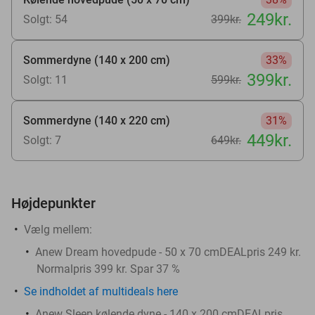
249kr.
Solgt: 54
399kr.
Sommerdyne (140 x 200 cm)
33%
399kr.
Solgt: 11
599kr.
Sommerdyne (140 x 220 cm)
31%
449kr.
Solgt: 7
649kr.
Højdepunkter
Vælg mellem:
Anew Dream hovedpude - 50 x 70 cmDEALpris 249 kr.
Normalpris 399 kr. Spar 37 %
Se indholdet af multideals here
Anew Sleep kølende dyne - 140 x 200 cmDEALpris