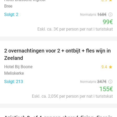
Bree
Solgt: 2
168€
Normalpris
99€
Eskl. ca. 3€ per person per nat i turistskat
favorite_border
2 overnachtingen voor 2 + ontbijt + fles wijn in
55%
Zeeland
Hotel Bij Boone
9.4
star
Meliskerke
Solgt: 213
347€
Normalpris
155€
Eskl. ca. 2,05€ per person per nat i turistskat
favorite_border