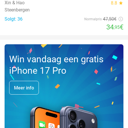
Xin & Hao
8.8
star
Steenbergen
Solgt: 36
47
,50
€
Normalpris
34
€
,95
Win vandaag een gratis
iPhone 17 Pro
Meer info