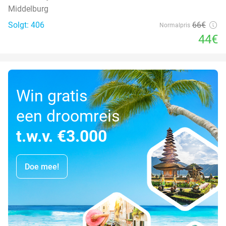
Middelburg
Solgt: 406
66€
Normalpris
44€
Win gratis
een droomreis
t.w.v. €3.000
Doe mee!