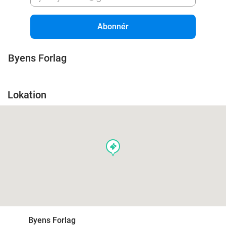
Abonnér
Byens Forlag
Lokation
events
Byens Forlag