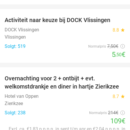
favorite_border
Activiteit naar keuze bij DOCK Vlissingen
27%
DOCK Vlissingen
8.8
star
Vlissingen
Solgt: 519
7
,50
€
Normalpris
5
€
,50
favorite_border
Overnachting voor 2 + ontbijt + evt.
49%
welkomstdrankje en diner in hartje Zierikzee
Hotel van Oppen
8.7
star
Zierikzee
Solgt: 238
214€
Normalpris
109€
Excl. ca. €1,83 p.p.p.n. in sept t/m apr en €2,04 p.p.p.n. in