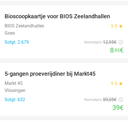
favorite_border
Bioscoopkaartje voor BIOS Zeelandhallen
31%
BIOS Zeelandhallen
9.5
star
Goes
Solgt: 2.679
12
,95
€
Normalpris
8
€
,95
favorite_border
5-gangen proeverijdiner bij Markt45
34%
Markt 45
9.5
star
Vlissingen
Solgt: 632
59
,05
€
Normalpris
39€
favorite_border