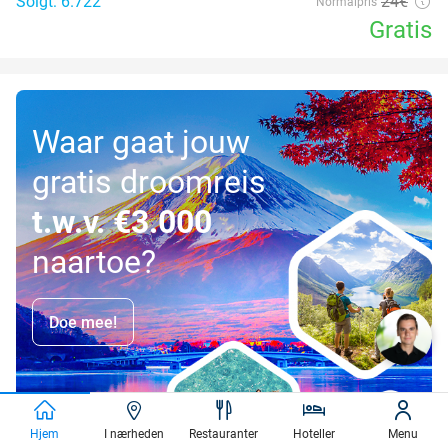
Solgt: 6.722
24€
Normalpris
Gratis
Waar gaat jouw
gratis droomreis
t.w.v. €3.000
naartoe?
Doe mee!
Hjem
I nærheden
Restauranter
Hoteller
Menu