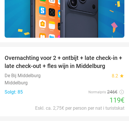
favorite_border
Overnachting voor 2 + ontbijt + late check-in +
52%
late check-out + fles wijn in Middelburg
De Bij Middelburg
8.2
star
Middelburg
Solgt: 85
246€
Normalpris
119€
Eskl. ca. 2,75€ per person per nat i turistskat
favorite_border