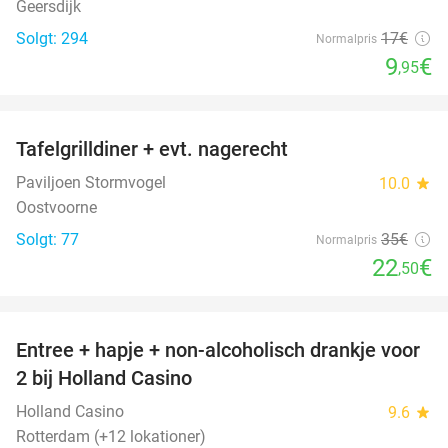
Geersdijk
Solgt: 294
17€
Normalpris
9
€
,95
favorite_border
Tafelgrilldiner + evt. nagerecht
36%
Paviljoen Stormvogel
10.0
star
Oostvoorne
Solgt: 77
35€
Normalpris
22
€
,50
favorite_border
Entree + hapje + non-alcoholisch drankje voor
52%
2 bij Holland Casino
Holland Casino
9.6
star
Rotterdam (+12 lokationer)