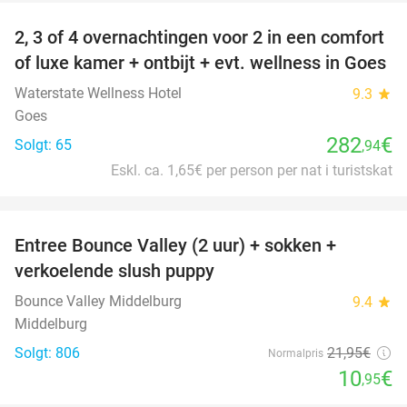
2, 3 of 4 overnachtingen voor 2 in een comfort
of luxe kamer + ontbijt + evt. wellness in Goes
Waterstate Wellness Hotel
9.3
star
Goes
282
€
Solgt: 65
,94
Eskl. ca. 1,65€ per person per nat i turistskat
favorite_border
Entree Bounce Valley (2 uur) + sokken +
50%
verkoelende slush puppy
Bounce Valley Middelburg
9.4
star
Middelburg
Solgt: 806
21
,95
€
Normalpris
10
€
,95