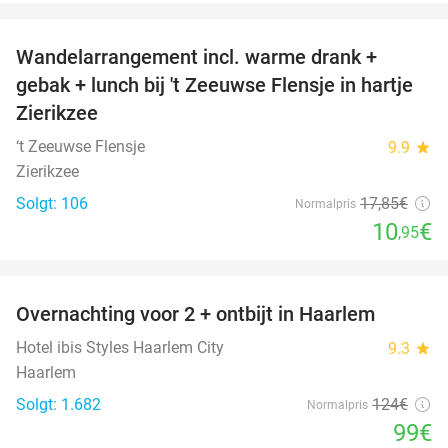
favorite_border
Wandelarrangement incl. warme drank +
39%
gebak + lunch bij 't Zeeuwse Flensje in hartje
Zierikzee
‘t Zeeuwse Flensje
9.9
star
Zierikzee
Solgt: 106
17
,85
€
Normalpris
10
€
,95
favorite_border
Overnachting voor 2 + ontbijt in Haarlem
20%
Hotel ibis Styles Haarlem City
9.3
star
Haarlem
Solgt: 1.682
124€
Normalpris
99€