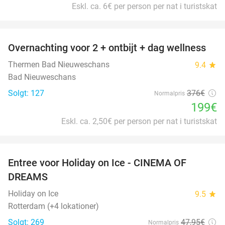
Eskl. ca. 6€ per person per nat i turistskat
favorite_border
Overnachting voor 2 + ontbijt + dag wellness
47%
Thermen Bad Nieuweschans
9.4
star
Bad Nieuweschans
Solgt: 127
376€
Normalpris
199€
Eskl. ca. 2,50€ per person per nat i turistskat
favorite_border
Entree voor Holiday on Ice - CINEMA OF
25%
DREAMS
Holiday on Ice
9.5
star
Rotterdam (+4 lokationer)
Solgt: 269
47
,95
€
Normalpris