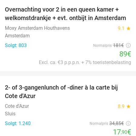
Overnachting voor 2 in een queen kamer +
51%
welkomstdrankje + evt. ontbijt in Amsterdam
Moxy Amsterdam Houthavens
9.1
star
Amsterdam
Solgt: 803
181€
Normalpris
89€
Excl. ca. €3 p.p.p.n. + 7% toeristenbelasting
favorite_border
2- of 3-gangenlunch of -diner à la carte bij
49%
Cote d'Azur
Cote d'Azur
8.9
star
Sluis
Solgt: 1.240
34
,85
€
Normalpris
17
€
,90