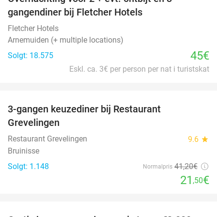
gangendiner bij Fletcher Hotels
Fletcher Hotels
Arnemuiden (+ multiple locations)
45€
Solgt: 18.575
Eskl. ca. 3€ per person per nat i turistskat
favorite_border
3-gangen keuzediner bij Restaurant
48%
Grevelingen
Restaurant Grevelingen
9.6
star
Bruinisse
Solgt: 1.148
41
,20
€
Normalpris
21
€
,50
favorite_border