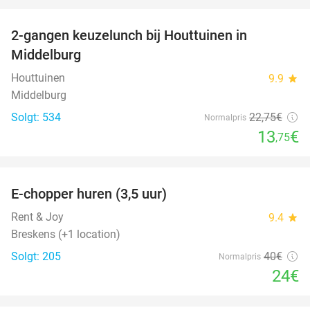
favorite_border
2-gangen keuzelunch bij Houttuinen in
40%
Middelburg
Houttuinen
9.9
star
Middelburg
Solgt: 534
22
,75
€
Normalpris
13
€
,75
favorite_border
E-chopper huren (3,5 uur)
40%
Rent & Joy
9.4
star
Breskens (+1 location)
Solgt: 205
40€
Normalpris
24€