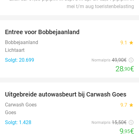
mei t/m aug toeristenbelasting
favorite_border
Entree voor Bobbejaanland
42%
Bobbejaanland
9.1
star
Lichtaart
Solgt: 20.699
49
,90
€
Normalpris
28
€
,90
favorite_border
Uitgebreide autowasbeurt bij Carwash Goes
36%
Carwash Goes
9.7
star
Goes
Solgt: 1.428
15
,50
€
Normalpris
9
€
,95