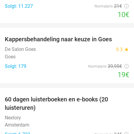
Solgt: 11.227
21€
Normalpris
10€
favorite_border
Kappersbehandeling naar keuze in Goes
52%
De Salon Goes
9.3
star
Goes
Solgt: 179
39
,95
€
Normalpris
19€
favorite_border
100%
60 dagen luisterboeken en e-books (20
luisteruren)
Nextory
Amsterdam