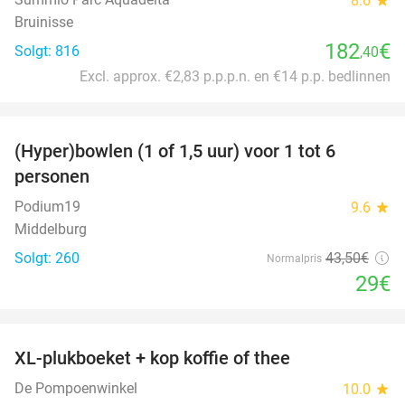
8.6
Bruinisse
182
€
Solgt: 816
,40
Excl. approx. €2,83 p.p.p.n. en €14 p.p. bedlinnen
favorite_border
(Hyper)bowlen (1 of 1,5 uur) voor 1 tot 6
33%
personen
Podium19
9.6
star
Middelburg
Solgt: 260
43
,50
€
Normalpris
29€
favorite_border
XL-plukboeket + kop koffie of thee
41%
De Pompoenwinkel
10.0
star