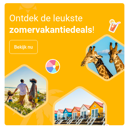
Ontdek de leukste
zomervakantiedeals
!
Bekijk nu