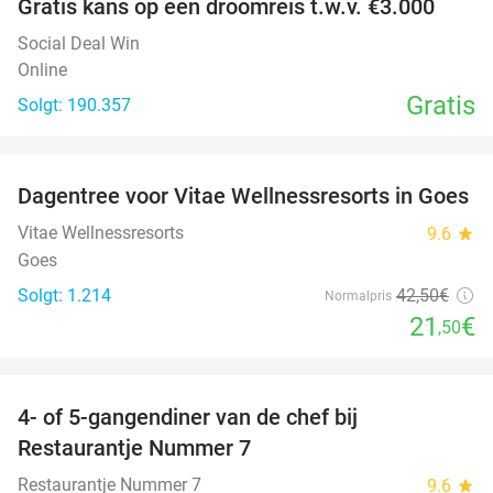
Gratis kans op een droomreis t.w.v. €3.000
Social Deal Win
Online
Gratis
Solgt: 190.357
favorite_border
Dagentree voor Vitae Wellnessresorts in Goes
49%
Vitae Wellnessresorts
9.6
star
Goes
Solgt: 1.214
42
,50
€
Normalpris
21
€
,50
favorite_border
4- of 5-gangendiner van de chef bij
33%
Restaurantje Nummer 7
Restaurantje Nummer 7
9.6
star