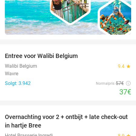
favorite_border
Entree voor Walibi Belgium
35%
Walibi Belgium
9.4
star
Wavre
Solgt: 3.942
57€
Normalpris
37€
favorite_border
Overnachting voor 2 + ontbijt + late check-out
41%
NYT I
in hartje Bree
DAG
Hotel Brasserie Ingredi
8.9
star