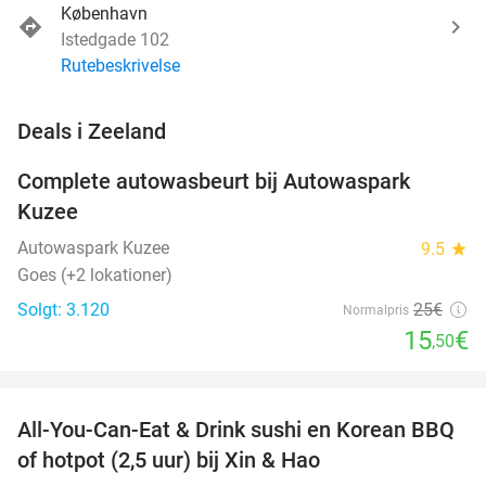
København
Istedgade 102
Rutebeskrivelse
favorite_border
Deals i Zeeland
Complete autowasbeurt bij Autowaspark
38%
Kuzee
Autowaspark Kuzee
9.5
star
Goes (+2 lokationer)
Solgt: 3.120
25€
Normalpris
15
€
,50
favorite_border
All-You-Can-Eat & Drink sushi en Korean BBQ
26%
NYT I
of hotpot (2,5 uur) bij Xin & Hao
DAG