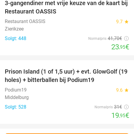
3-gangendiner met vrije keuze van de kaart bij
43%
Restaurant OASSIS
Restaurant OASSIS
9.7
star
Zierikzee
Solgt: 448
41
,70
€
Normalpris
23
€
,95
favorite_border
Prison Island (1 of 1,5 uur) + evt. GlowGolf (19
36%
holes) + bitterballen bij Podium19
Podium19
9.6
star
Middelburg
Solgt: 528
31€
Normalpris
19
€
,95