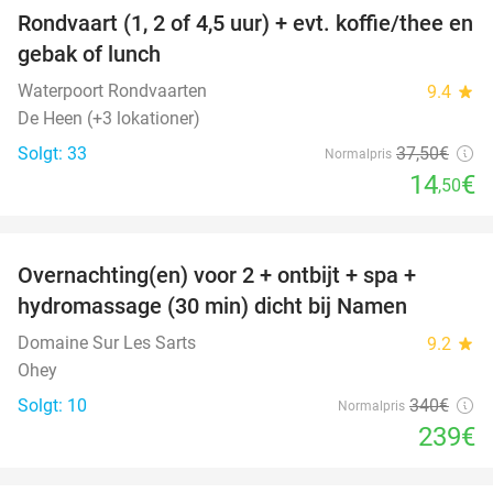
Rondvaart (1, 2 of 4,5 uur) + evt. koffie/thee en
61%
gebak of lunch
Waterpoort Rondvaarten
9.4
star
De Heen (+3 lokationer)
Solgt: 33
37
,50
€
Normalpris
14
€
,50
favorite_border
Overnachting(en) voor 2 + ontbijt + spa +
30%
hydromassage (30 min) dicht bij Namen
Domaine Sur Les Sarts
9.2
star
Ohey
Solgt: 10
340€
Normalpris
239€
favorite_border