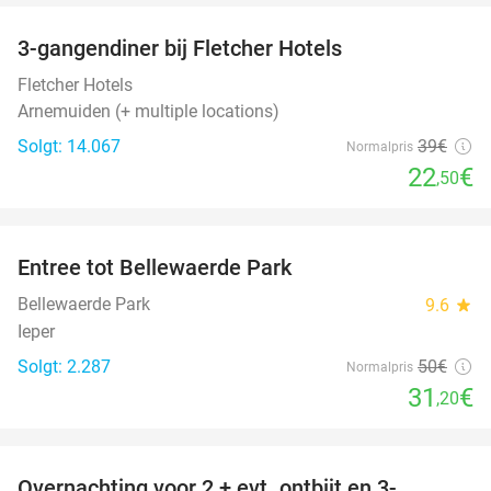
3-gangendiner bij Fletcher Hotels
42%
Fletcher Hotels
Arnemuiden (+ multiple locations)
Solgt: 14.067
39€
Normalpris
22
€
,50
favorite_border
Entree tot Bellewaerde Park
38%
Bellewaerde Park
9.6
star
Ieper
Solgt: 2.287
50€
Normalpris
31
€
,20
favorite_border
Overnachting voor 2 + evt. ontbijt en 3-