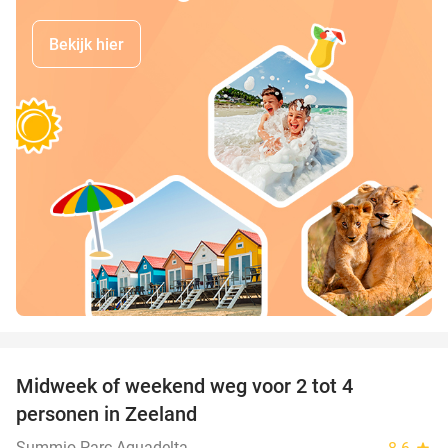
Bekijk hier
favorite_border
Midweek of weekend weg voor 2 tot 4
personen in Zeeland
Summio Parc Aquadelta
star