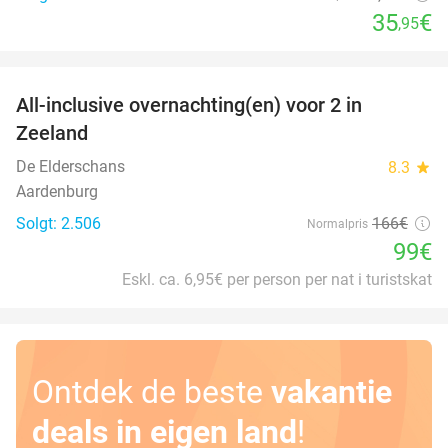
35
€
,95
favorite_border
All-inclusive overnachting(en) voor 2 in
40%
Zeeland
De Elderschans
8.3
star
Aardenburg
Solgt: 2.506
166€
Normalpris
99€
Eskl. ca. 6,95€ per person per nat i turistskat
Ontdek de beste
vakantie
deals in eigen land
!