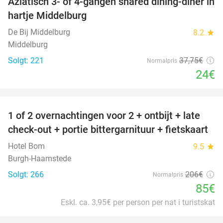
Aziatisch 3- of 4-gangen shared dining-diner in
36%
hartje Middelburg
De Bij Middelburg
8.2
star
Middelburg
Solgt: 221
37
,75
€
Normalpris
24€
favorite_border
1 of 2 overnachtingen voor 2 + ontbijt + late
59%
check-out + portie bittergarnituur + fietskaart
Hotel Bom
9.5
star
Burgh-Haamstede
Solgt: 266
206€
Normalpris
85€
Eskl. ca. 3,95€ per person per nat i turistskat
favorite_border