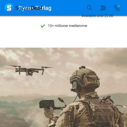
Se flere end 15.000 deals

Byens Forlag
Tilgængelig 7 dage om ugen
Available until 23:00
10+ millioner medlemmer
9,4
baseret på
206.468 anmeldelser
Se flere end 15.000 deals
Tilgængelig 7 dage om ugen
10+ millioner medlemmer