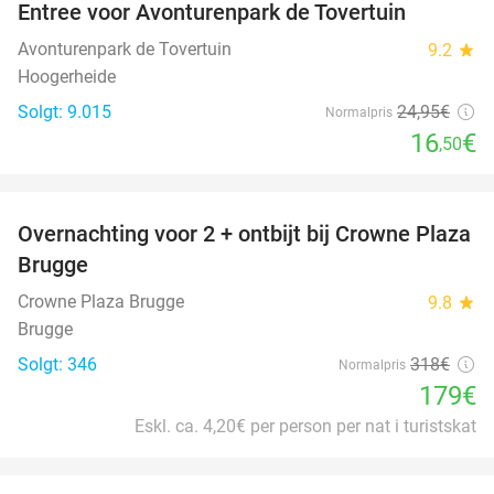
Entree voor Avonturenpark de Tovertuin
34%
Avonturenpark de Tovertuin
9.2
star
Hoogerheide
Solgt: 9.015
24
,95
€
Normalpris
16
€
,50
favorite_border
Overnachting voor 2 + ontbijt bij Crowne Plaza
44%
Brugge
Crowne Plaza Brugge
9.8
star
Brugge
Solgt: 346
318€
Normalpris
179€
Eskl. ca. 4,20€ per person per nat i turistskat
favorite_border