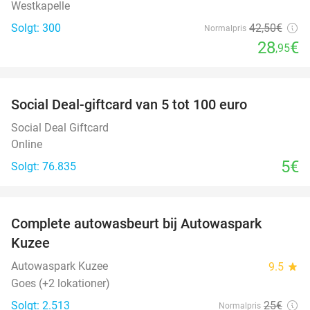
Westkapelle
Solgt: 300
42
,50
€
Normalpris
28
€
,95
favorite_border
Social Deal-giftcard van 5 tot 100 euro
Social Deal Giftcard
Online
5€
Solgt: 76.835
favorite_border
Complete autowasbeurt bij Autowaspark
38%
Kuzee
Autowaspark Kuzee
9.5
star
Goes (+2 lokationer)
Solgt: 2.513
25€
Normalpris