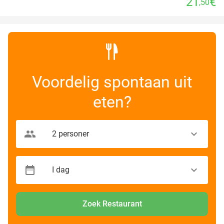
21
€
,50
Voordelig spontaan uit
eten?
Zoek Restaurant