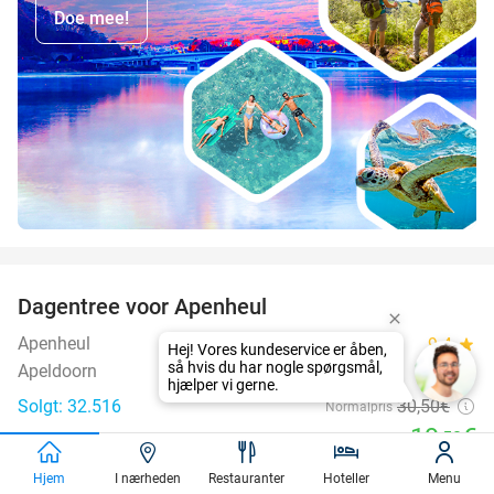
Doe mee!
favorite_border
Dagentree voor Apenheul
36%
Apenheul
9.4
star
Apeldoorn
Solgt: 32.516
30
,50
€
Normalpris
19
€
,50
favorite_border
Hjem
I nærheden
Restauranter
Hoteller
Menu