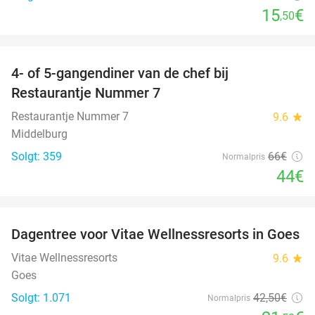
15
€
,50
favorite_border
4- of 5-gangendiner van de chef bij
33%
Restaurantje Nummer 7
Restaurantje Nummer 7
9.6
star
Middelburg
Solgt: 359
66€
Normalpris
44€
favorite_border
Dagentree voor Vitae Wellnessresorts in Goes
49%
Vitae Wellnessresorts
9.6
star
Goes
Solgt: 1.071
42
,50
€
Normalpris