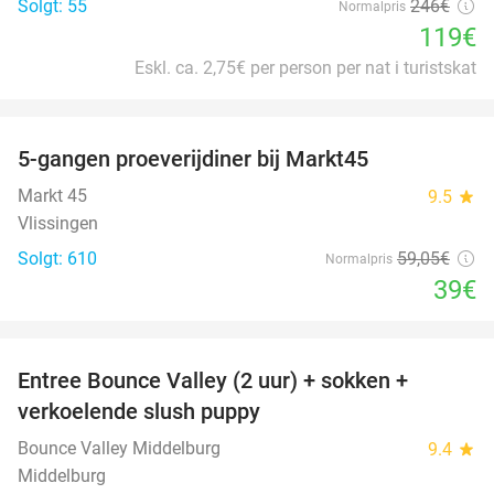
Solgt: 55
246€
Normalpris
119€
Eskl. ca. 2,75€ per person per nat i turistskat
favorite_border
5-gangen proeverijdiner bij Markt45
34%
Markt 45
9.5
star
Vlissingen
Solgt: 610
59
,05
€
Normalpris
39€
favorite_border
Entree Bounce Valley (2 uur) + sokken +
50%
verkoelende slush puppy
Bounce Valley Middelburg
9.4
star
Middelburg