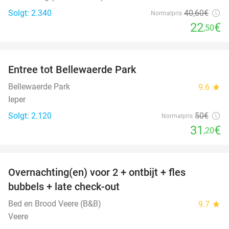
Solgt: 2.340
40
,60
€
Normalpris
22
€
,50
favorite_border
Entree tot Bellewaerde Park
38%
Bellewaerde Park
9.6
star
Ieper
Solgt: 2.120
50€
Normalpris
31
€
,20
favorite_border
Overnachting(en) voor 2 + ontbijt + fles
42%
bubbels + late check-out
Bed en Brood Veere (B&B)
9.7
star
Veere