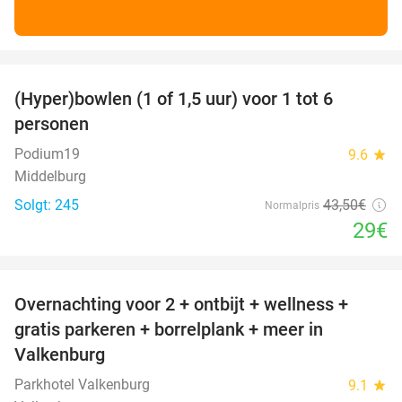
favorite_border
(Hyper)bowlen (1 of 1,5 uur) voor 1 tot 6
33%
personen
Podium19
9.6
star
Middelburg
Solgt: 245
43
,50
€
Normalpris
29€
favorite_border
Overnachting voor 2 + ontbijt + wellness +
33%
gratis parkeren + borrelplank + meer in
Valkenburg
Parkhotel Valkenburg
9.1
star