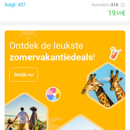
Solgt: 457
31€
Normalpris
19
€
,95
Ontdek de leukste
zomervakantiedeals
!
Bekijk nu