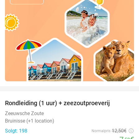
favorite_border
Rondleiding (1 uur) + zeezoutproeverij
40%
Zeeuwsche Zoute
Bruinisse (+1 location)
Solgt: 198
12
,50
€
Normalpris