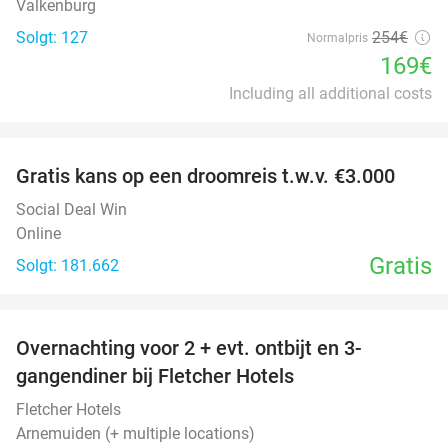
Valkenburg
Solgt: 127
254€
Normalpris
169€
Including all additional costs
favorite_border
Gratis kans op een droomreis t.w.v. €3.000
Social Deal Win
Online
Gratis
Solgt: 181.662
favorite_border
Overnachting voor 2 + evt. ontbijt en 3-
gangendiner bij Fletcher Hotels
Fletcher Hotels
Arnemuiden (+ multiple locations)