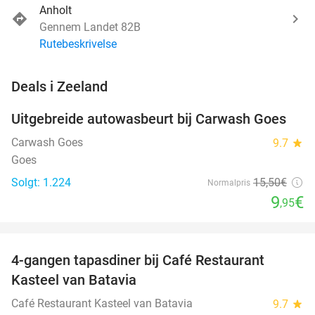
Anholt
Gennem Landet 82B
Rutebeskrivelse
favorite_border
Deals i Zeeland
Uitgebreide autowasbeurt bij Carwash Goes
36%
Carwash Goes
9.7
star
Goes
Solgt: 1.224
15
,50
€
Normalpris
9
€
,95
favorite_border
4-gangen tapasdiner bij Café Restaurant
32%
Kasteel van Batavia
Café Restaurant Kasteel van Batavia
9.7
star