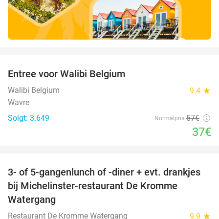
favorite_border
Entree voor Walibi Belgium
35%
Walibi Belgium
9.4
star
Wavre
Solgt: 3.649
57€
Normalpris
37€
favorite_border
3- of 5-gangenlunch of -diner + evt. drankjes
16%
bij Michelinster-restaurant De Kromme
Watergang
Restaurant De Kromme Watergang
9.9
star