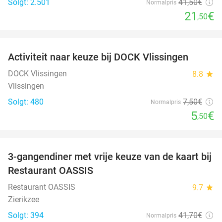
Solgt: 2.501
41
,50
€
Normalpris
21
€
,50
favorite_border
Activiteit naar keuze bij DOCK Vlissingen
27%
DOCK Vlissingen
8.8
star
Vlissingen
Solgt: 480
7
,50
€
Normalpris
5
€
,50
favorite_border
3-gangendiner met vrije keuze van de kaart bij
43%
Restaurant OASSIS
Restaurant OASSIS
9.7
star
Zierikzee
Solgt: 394
41
,70
€
Normalpris