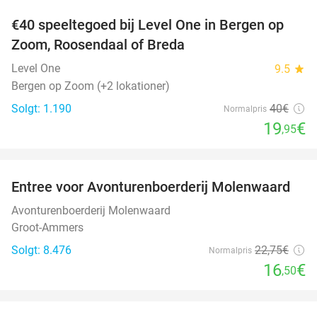
€40 speeltegoed bij Level One in Bergen op
50%
Zoom, Roosendaal of Breda
Level One
9.5
star
Bergen op Zoom (+2 lokationer)
Solgt: 1.190
40€
Normalpris
19
€
,95
favorite_border
Entree voor Avonturenboerderij Molenwaard
27%
Avonturenboerderij Molenwaard
Groot-Ammers
Solgt: 8.476
22
,75
€
Normalpris
16
€
,50
favorite_border