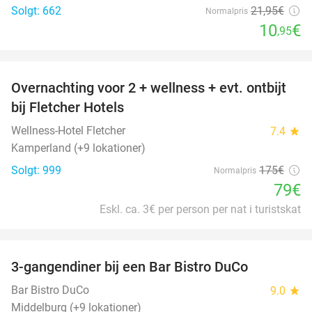
Solgt: 662
21
,95
€
Normalpris
10
€
,95
favorite_border
Overnachting voor 2 + wellness + evt. ontbijt
55%
bij Fletcher Hotels
Wellness-Hotel Fletcher
7.4
star
Kamperland (+9 lokationer)
Solgt: 999
175€
Normalpris
79€
Eskl. ca. 3€ per person per nat i turistskat
favorite_border
3-gangendiner bij een Bar Bistro DuCo
45%
Bar Bistro DuCo
9.0
star
Middelburg (+9 lokationer)