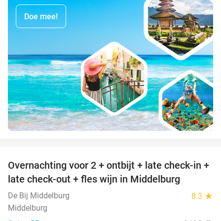
Doe mee!
favorite_border
Overnachting voor 2 + ontbijt + late check-in +
52%
late check-out + fles wijn in Middelburg
De Bij Middelburg
8.3
star
Middelburg