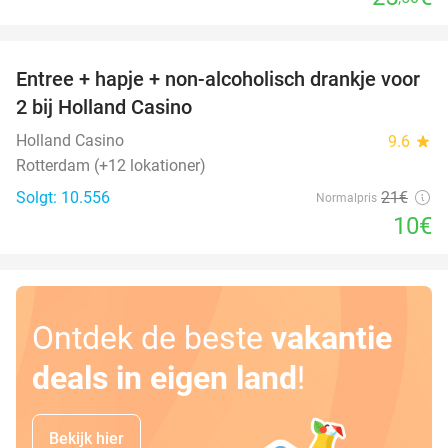
favorite_border
Entree + hapje + non-alcoholisch drankje voor
52%
2 bij Holland Casino
Holland Casino
9.6
star
Rotterdam (+12 lokationer)
Solgt: 10.556
21€
Normalpris
10€
Ontdek de beste
vakantie
deals in eigen land
!
Bekijk hier