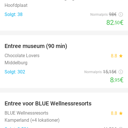
Hoofdplaat
Solgt: 38
98€
Normalpris
82
€
,50
favorite_border
Entree museum (90 min)
41%
Chocolate Lovers
8.8
star
Middelburg
Solgt: 302
15
,15
€
Normalpris
8
€
,95
favorite_border
Entree voor BLUE Wellnessresorts
48%
BLUE Wellnessresorts
8.8
star
Kamperland (+4 lokationer)