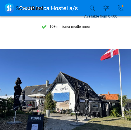
Se flere end 15.000 deals

Casablanca Hostel a/s
Tilgængelig 7 dage om ugen
Available from 07:00
10+ millioner medlemmer
9,4
baseret på
205.790 anmeldelser
Se flere end 15.000 deals
Tilgængelig 7 dage om ugen
10+ millioner medlemmer