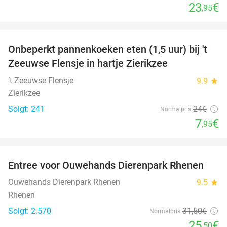
23
€
,95
favorite_border
Onbeperkt pannenkoeken eten (1,5 uur) bij 't
67%
Zeeuwse Flensje in hartje Zierikzee
‘t Zeeuwse Flensje
9.9
star
Zierikzee
Solgt: 241
24€
Normalpris
7
€
,95
favorite_border
Entree voor Ouwehands Dierenpark Rhenen
19%
Ouwehands Dierenpark Rhenen
9.5
star
Rhenen
Solgt: 2.570
31
,50
€
Normalpris
25
€
,50