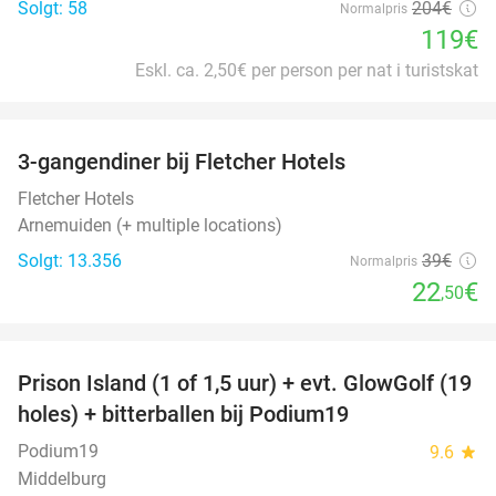
Solgt: 58
204€
Normalpris
119€
Eskl. ca. 2,50€ per person per nat i turistskat
favorite_border
3-gangendiner bij Fletcher Hotels
42%
Fletcher Hotels
Arnemuiden (+ multiple locations)
Solgt: 13.356
39€
Normalpris
22
€
,50
favorite_border
Prison Island (1 of 1,5 uur) + evt. GlowGolf (19
36%
holes) + bitterballen bij Podium19
Podium19
9.6
star
Middelburg