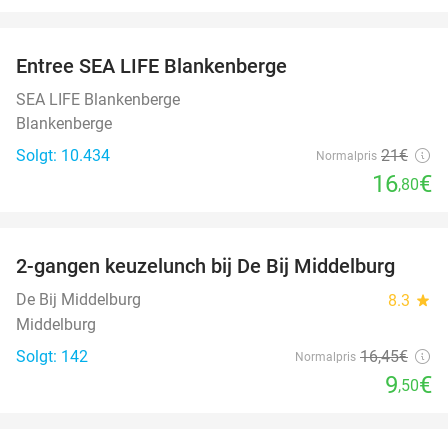
favorite_border
Entree SEA LIFE Blankenberge
20%
SEA LIFE Blankenberge
Blankenberge
Solgt: 10.434
21€
Normalpris
16
€
,80
favorite_border
2-gangen keuzelunch bij De Bij Middelburg
42%
De Bij Middelburg
8.3
star
Middelburg
Solgt: 142
16
,45
€
Normalpris
9
€
,50
favorite_border