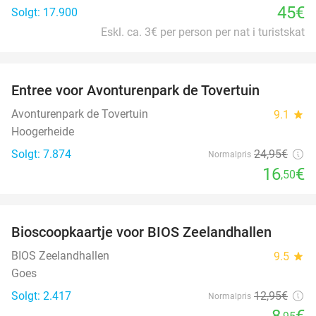
45€
Solgt: 17.900
Eskl. ca. 3€ per person per nat i turistskat
favorite_border
Entree voor Avonturenpark de Tovertuin
34%
Avonturenpark de Tovertuin
9.1
star
Hoogerheide
Solgt: 7.874
24
,95
€
Normalpris
16
€
,50
favorite_border
Bioscoopkaartje voor BIOS Zeelandhallen
31%
BIOS Zeelandhallen
9.5
star
Goes
Solgt: 2.417
12
,95
€
Normalpris
8
€