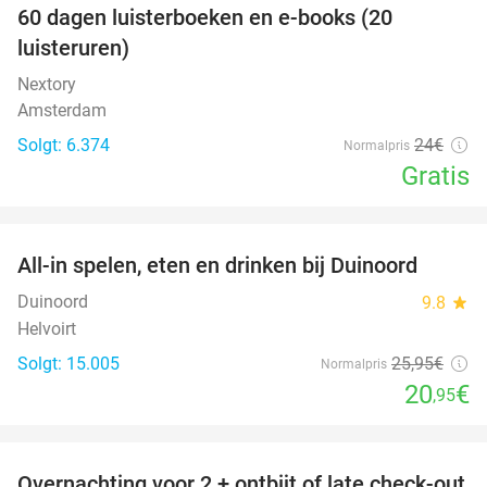
100%
60 dagen luisterboeken en e-books (20
luisteruren)
Nextory
Amsterdam
Solgt: 6.374
24€
Normalpris
Gratis
favorite_border
All-in spelen, eten en drinken bij Duinoord
19%
Duinoord
9.8
star
Helvoirt
Solgt: 15.005
25
,95
€
Normalpris
20
€
,95
favorite_border
Overnachting voor 2 + ontbijt of late check-out