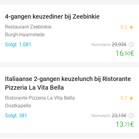
favorite_border
4-gangen keuzediner bij Zeebinkie
45%
Restaurant Zeebinkie
9.5
star
Burgh-Haamstede
Solgt: 1.081
29
,95
€
Normalpris
16
€
,50
favorite_border
Italiaanse 2-gangen keuzelunch bij Ristorante
41%
Pizzeria La Vita Bella
Ristorante Pizzeria La Vita Bella
9.7
star
Oostkapelle
Solgt: 381
23
,15
€
Normalpris
13
€
,75
favorite_border