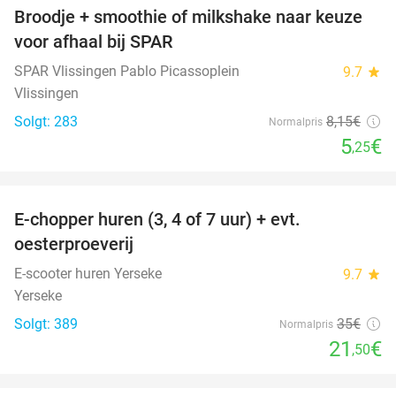
Broodje + smoothie of milkshake naar keuze
36%
voor afhaal bij SPAR
SPAR Vlissingen Pablo Picassoplein
9.7
star
Vlissingen
Solgt: 283
8
,15
€
Normalpris
5
€
,25
favorite_border
E-chopper huren (3, 4 of 7 uur) + evt.
39%
oesterproeverij
E-scooter huren Yerseke
9.7
star
Yerseke
Solgt: 389
35€
Normalpris
21
€
,50