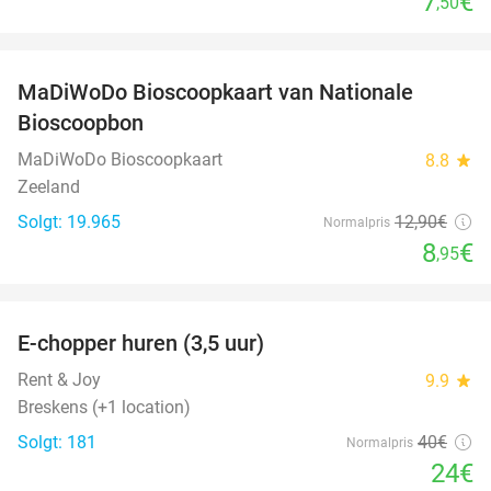
7
€
,50
favorite_border
MaDiWoDo Bioscoopkaart van Nationale
31%
Bioscoopbon
MaDiWoDo Bioscoopkaart
8.8
star
Zeeland
Solgt: 19.965
12
,90
€
Normalpris
8
€
,95
favorite_border
E-chopper huren (3,5 uur)
40%
Rent & Joy
9.9
star
Breskens (+1 location)
Solgt: 181
40€
Normalpris
24€