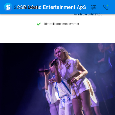
Se flere end 15.000 deals

CSB Island Entertainment ApS
Tilgængelig 7 dage om ugen
Available until 21:00
10+ millioner medlemmer
9,4
baseret på
206.310 anmeldelser
Se flere end 15.000 deals
Tilgængelig 7 dage om ugen
10+ millioner medlemmer