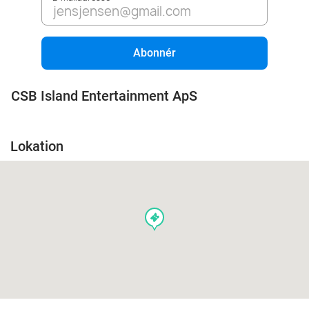
Abonnér
CSB Island Entertainment ApS
Lokation
events