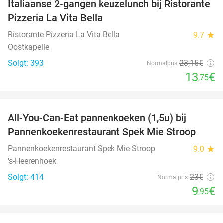
Italiaanse 2-gangen keuzelunch bij Ristorante
41%
Pizzeria La Vita Bella
Ristorante Pizzeria La Vita Bella
9.7
star
Oostkapelle
Solgt: 393
23
,15
€
Normalpris
13
€
,75
favorite_border
All-You-Can-Eat pannenkoeken (1,5u) bij
57%
Pannenkoekenrestaurant Spek Mie Stroop
Pannenkoekenrestaurant Spek Mie Stroop
9.0
star
's-Heerenhoek
Solgt: 414
23€
Normalpris
9
€
,95
favorite_border