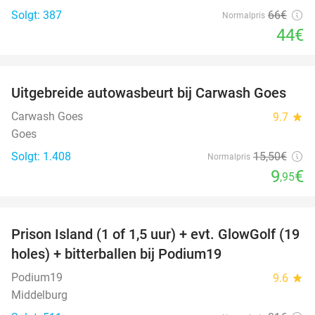
Solgt: 387
66€
Normalpris
44€
favorite_border
Uitgebreide autowasbeurt bij Carwash Goes
36%
Carwash Goes
9.7
star
Goes
Solgt: 1.408
15
,50
€
Normalpris
9
€
,95
favorite_border
Prison Island (1 of 1,5 uur) + evt. GlowGolf (19
36%
holes) + bitterballen bij Podium19
Podium19
9.6
star
Middelburg