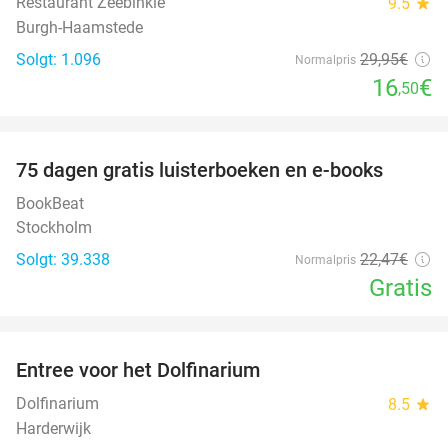
Restaurant Zeebinkie
9.5
star
Burgh-Haamstede
Solgt: 1.096
29
,95
€
Normalpris
16
€
,50
favorite_border
100%
75 dagen gratis luisterboeken en e-books
BookBeat
Stockholm
Solgt: 39.338
22
,47
€
Normalpris
Gratis
favorite_border
Entree voor het Dolfinarium
36%
Dolfinarium
8.5
star
Harderwijk