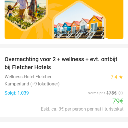
favorite_border
Overnachting voor 2 + wellness + evt. ontbijt
55%
bij Fletcher Hotels
Wellness-Hotel Fletcher
7.4
star
Kamperland (+9 lokationer)
Solgt: 1.039
175€
Normalpris
79€
Eskl. ca. 3€ per person per nat i turistskat
favorite_border