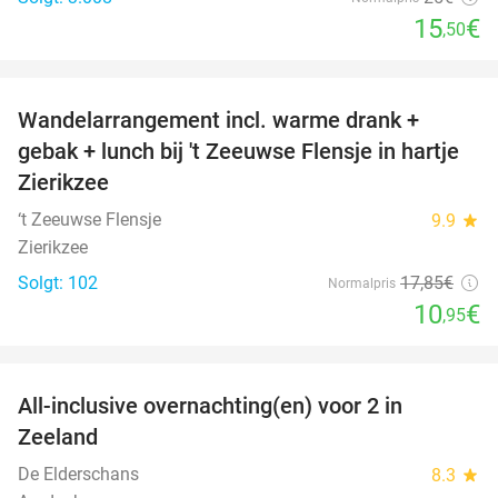
15
€
,50
favorite_border
Wandelarrangement incl. warme drank +
39%
gebak + lunch bij 't Zeeuwse Flensje in hartje
Zierikzee
‘t Zeeuwse Flensje
9.9
star
Zierikzee
Solgt: 102
17
,85
€
Normalpris
10
€
,95
favorite_border
All-inclusive overnachting(en) voor 2 in
40%
Zeeland
De Elderschans
8.3
star