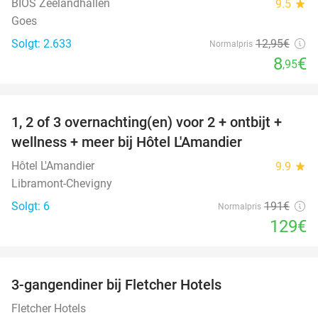
BIOS Zeelandhallen
9.5
star
Goes
Solgt: 2.633
12
,95
€
Normalpris
8
€
,95
favorite_border
1, 2 of 3 overnachting(en) voor 2 + ontbijt +
32%
NYT I
wellness + meer bij Hôtel L'Amandier
DAG
Hôtel L'Amandier
9.9
star
Libramont-Chevigny
Solgt: 6
191€
Normalpris
129€
favorite_border
3-gangendiner bij Fletcher Hotels
42%
Fletcher Hotels