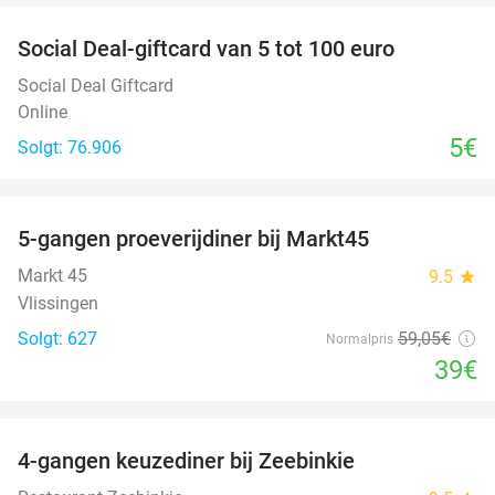
Social Deal-giftcard van 5 tot 100 euro
Social Deal Giftcard
Online
5€
Solgt: 76.906
favorite_border
5-gangen proeverijdiner bij Markt45
34%
Markt 45
9.5
star
Vlissingen
Solgt: 627
59
,05
€
Normalpris
39€
favorite_border
4-gangen keuzediner bij Zeebinkie
45%