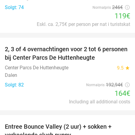
Solgt: 74
246€
Normalpris
119€
Eskl. ca. 2,75€ per person per nat i turistskat
favorite_border
2, 3 of 4 overnachtingen voor 2 tot 6 personen
15%
bij Center Parcs De Huttenheugte
Center Parcs De Huttenheugte
9.5
star
Dalen
Solgt: 82
192
,94
€
Normalpris
164€
Including all additional costs
favorite_border
Entree Bounce Valley (2 uur) + sokken +
50%
verkoelende slush puppy