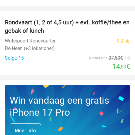
favorite_border
Rondvaart (1, 2 of 4,5 uur) + evt. koffie/thee en
61%
NYT I
gebak of lunch
DAG
Waterpoort Rondvaarten
9.4
star
De Heen (+3 lokationer)
Solgt: 15
37
,50
€
Normalpris
14
€
,50
Win vandaag een gratis
iPhone 17 Pro
Meer info