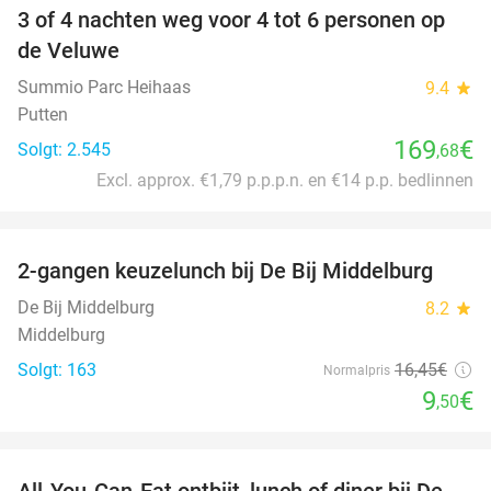
3 of 4 nachten weg voor 4 tot 6 personen op
de Veluwe
Summio Parc Heihaas
9.4
star
Putten
169
€
Solgt: 2.545
,68
Excl. approx. €1,79 p.p.p.n. en €14 p.p. bedlinnen
favorite_border
2-gangen keuzelunch bij De Bij Middelburg
42%
De Bij Middelburg
8.2
star
Middelburg
Solgt: 163
16
,45
€
Normalpris
9
€
,50
favorite_border
All-You-Can-Eat ontbijt, lunch of diner bij De