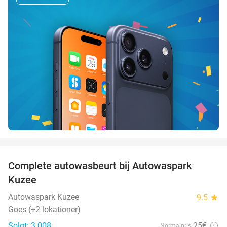
favorite_border
Complete autowasbeurt bij Autowaspark
38%
Kuzee
Autowaspark Kuzee
9.5
star
Goes (+2 lokationer)
Solgt: 3.008
25€
Normalpris