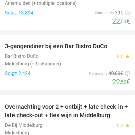
Arnemuiden (+ multiple locations)
Solgt: 13.894
39€
Normalpris
22
€
,50
favorite_border
3-gangendiner bij een Bar Bistro DuCo
45%
Bar Bistro DuCo
9.0
star
Middelburg (+9 lokationer)
Solgt: 2.424
40
,60
€
Normalpris
22
€
,50
favorite_border
Overnachting voor 2 + ontbijt + late check-in +
52%
late check-out + fles wijn in Middelburg
De Bij Middelburg
8.2
star
Middelburg