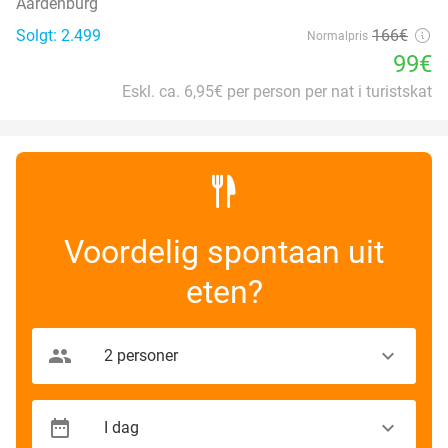
Aardenburg
Solgt: 2.499
166€
Normalpris
99€
Eskl. ca. 6,95€ per person per nat i turistskat
Voordelig spontaan uit
eten?