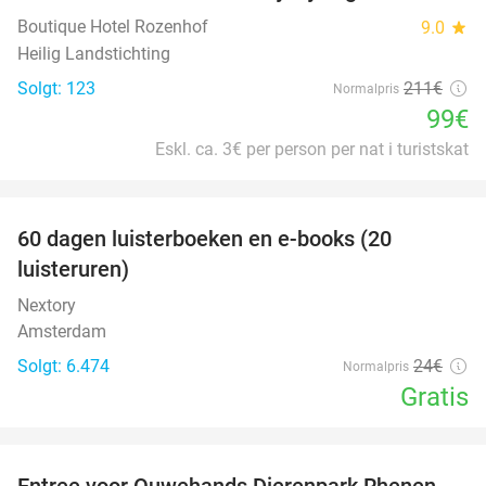
Boutique Hotel Rozenhof
9.0
star
Heilig Landstichting
Solgt: 123
211€
Normalpris
99€
Eskl. ca. 3€ per person per nat i turistskat
favorite_border
100%
60 dagen luisterboeken en e-books (20
luisteruren)
Nextory
Amsterdam
Solgt: 6.474
24€
Normalpris
Gratis
favorite_border
Entree voor Ouwehands Dierenpark Rhenen