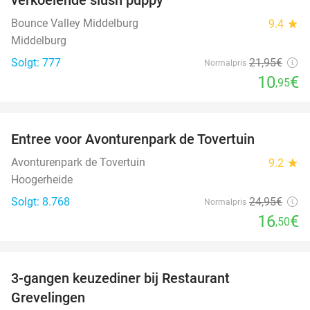
Bounce Valley Middelburg
9.4
star
Middelburg
Solgt: 777
21
,95
€
Normalpris
10
€
,95
favorite_border
Entree voor Avonturenpark de Tovertuin
34%
Avonturenpark de Tovertuin
9.2
star
Hoogerheide
Solgt: 8.768
24
,95
€
Normalpris
16
€
,50
favorite_border
3-gangen keuzediner bij Restaurant
48%
Grevelingen