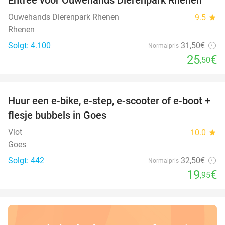
19%
Ouwehands Dierenpark Rhenen
9.5
star
Rhenen
Solgt: 4.100
31
,50
€
Normalpris
25
€
,50
favorite_border
Huur een e-bike, e-step, e-scooter of e-boot +
39%
flesje bubbels in Goes
Vlot
10.0
star
Goes
Solgt: 442
32
,50
€
Normalpris
19
€
,95