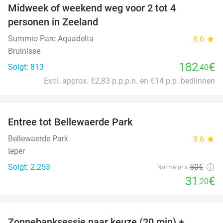
Midweek of weekend weg voor 2 tot 4
personen in Zeeland
Summio Parc Aquadelta
8.6
star
Bruinisse
182
€
Solgt: 813
,40
Excl. approx. €2,83 p.p.p.n. en €14 p.p. bedlinnen
favorite_border
Entree tot Bellewaerde Park
38%
Bellewaerde Park
9.6
star
Ieper
Solgt: 2.253
50€
Normalpris
31
€
,20
favorite_border
Zonnebanksessie naar keuze (20 min) +