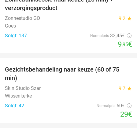
70%
verzorgingsproduct
Zonnestudio GO
9.2
star
Goes
Solgt: 137
33
,45
€
Normalpris
9
€
,95
favorite_border
Gezichtsbehandeling naar keuze (60 of 75
52%
min)
Skin Studio Szar
9.7
star
Wissenkerke
Solgt: 42
60€
Normalpris
29€
favorite_border