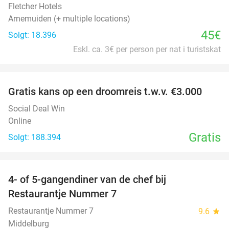
Fletcher Hotels
Arnemuiden (+ multiple locations)
45€
Solgt: 18.396
Eskl. ca. 3€ per person per nat i turistskat
favorite_border
Gratis kans op een droomreis t.w.v. €3.000
Social Deal Win
Online
Gratis
Solgt: 188.394
favorite_border
4- of 5-gangendiner van de chef bij
33%
Restaurantje Nummer 7
Restaurantje Nummer 7
9.6
star
Middelburg