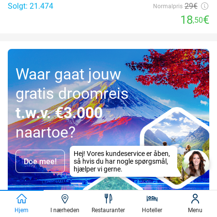
Solgt: 21.474
29€
Normalpris
18
€
,50
Waar gaat jouw
gratis droomreis
t.w.v. €3.000
naartoe?
Doe mee!
Hjem
I nærheden
Restauranter
Hoteller
Menu