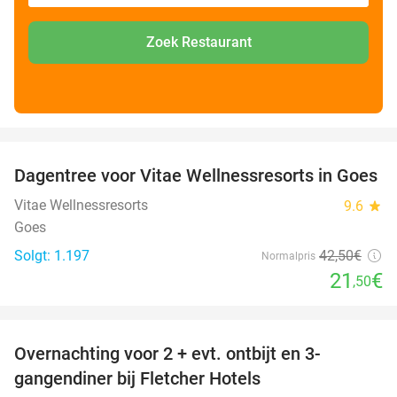
Zoek Restaurant
favorite_border
Dagentree voor Vitae Wellnessresorts in Goes
49%
Vitae Wellnessresorts
9.6
star
Goes
Solgt: 1.197
42
,50
€
Normalpris
21
€
,50
favorite_border
Overnachting voor 2 + evt. ontbijt en 3-
gangendiner bij Fletcher Hotels