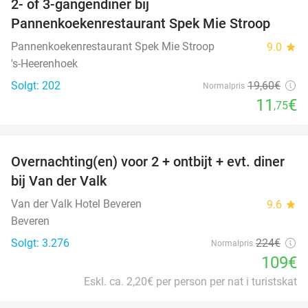
2- of 3-gangendiner bij
40%
Pannenkoekenrestaurant Spek Mie Stroop
Pannenkoekenrestaurant Spek Mie Stroop
9.0
star
's-Heerenhoek
Solgt: 202
19
,60
€
Normalpris
11
€
,75
favorite_border
Overnachting(en) voor 2 + ontbijt + evt. diner
51%
bij Van der Valk
Van der Valk Hotel Beveren
9.6
star
Beveren
Solgt: 3.276
224€
Normalpris
109€
Eskl. ca. 2,20€ per person per nat i turistskat
favorite_border