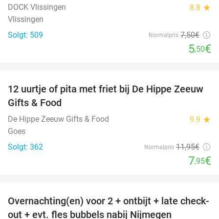
DOCK Vlissingen
8.8
star
Vlissingen
Solgt: 509
7
,50
€
Normalpris
5
€
,50
favorite_border
12 uurtje of pita met friet bij De Hippe Zeeuw
33%
Gifts & Food
De Hippe Zeeuw Gifts & Food
9.9
star
Goes
Solgt: 362
11
,95
€
Normalpris
7
€
,95
favorite_border
Overnachting(en) voor 2 + ontbijt + late check-
53%
out + evt. fles bubbels nabij Nijmegen