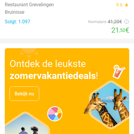
Restaurant Grevelingen
9.6
star
Bruinisse
Solgt: 1.097
41
,20
€
Normalpris
21
€
,50
Ontdek de leukste
zomervakantiedeals
!
Bekijk nu