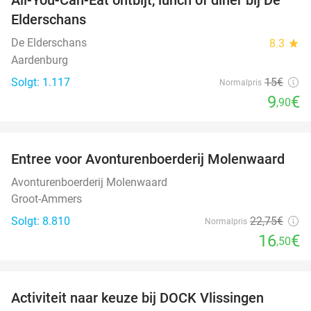
34%
Elderschans
De Elderschans
8.3
star
Aardenburg
Solgt: 1.117
15€
Normalpris
9
€
,90
favorite_border
Entree voor Avonturenboerderij Molenwaard
27%
Avonturenboerderij Molenwaard
Groot-Ammers
Solgt: 8.810
22
,75
€
Normalpris
16
€
,50
favorite_border
Activiteit naar keuze bij DOCK Vlissingen
27%