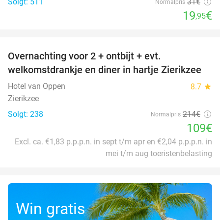
Solgt: 511
31€
Normalpris
19
€
,95
favorite_border
Overnachting voor 2 + ontbijt + evt.
49%
welkomstdrankje en diner in hartje Zierikzee
Hotel van Oppen
8.7
star
Zierikzee
Solgt: 238
214€
Normalpris
109€
Excl. ca. €1,83 p.p.p.n. in sept t/m apr en €2,04 p.p.p.n. in
mei t/m aug toeristenbelasting
Win gratis