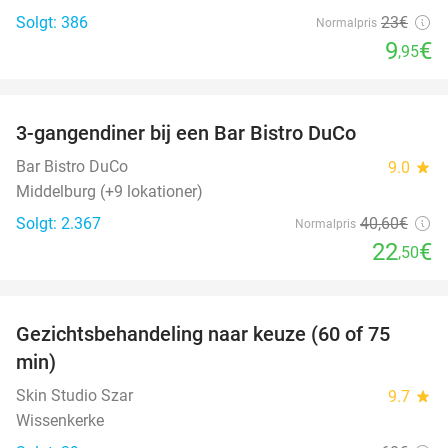
Solgt: 386
23€
Normalpris
9
€
,95
favorite_border
3-gangendiner bij een Bar Bistro DuCo
45%
Bar Bistro DuCo
9.0
star
Middelburg (+9 lokationer)
Solgt: 2.367
40
,60
€
Normalpris
22
€
,50
favorite_border
Gezichtsbehandeling naar keuze (60 of 75
52%
min)
Skin Studio Szar
9.7
star
Wissenkerke