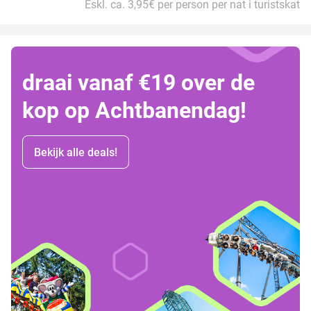
Eskl. ca. 3,95€ per person per nat i turistskat
draai vanaf €19 over de
kop op Achtbanendag!
Bekijk alle deals!