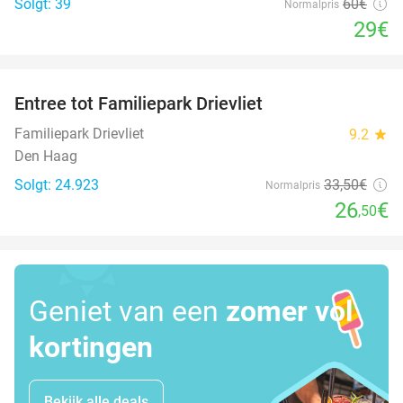
Solgt: 39
60€
Normalpris
29€
favorite_border
Entree tot Familiepark Drievliet
21%
Familiepark Drievliet
9.2
star
Den Haag
Solgt: 24.923
33
,50
€
Normalpris
26
€
,50
Geniet van een
zomer vol
kortingen
Bekijk alle deals