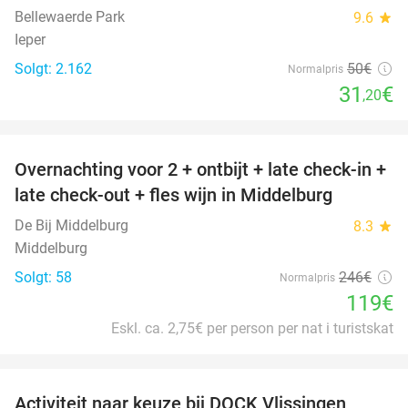
Bellewaerde Park
9.6
star
Ieper
Solgt: 2.162
50€
Normalpris
31
€
,20
favorite_border
Overnachting voor 2 + ontbijt + late check-in +
52%
late check-out + fles wijn in Middelburg
De Bij Middelburg
8.3
star
Middelburg
Solgt: 58
246€
Normalpris
119€
Eskl. ca. 2,75€ per person per nat i turistskat
favorite_border
Activiteit naar keuze bij DOCK Vlissingen