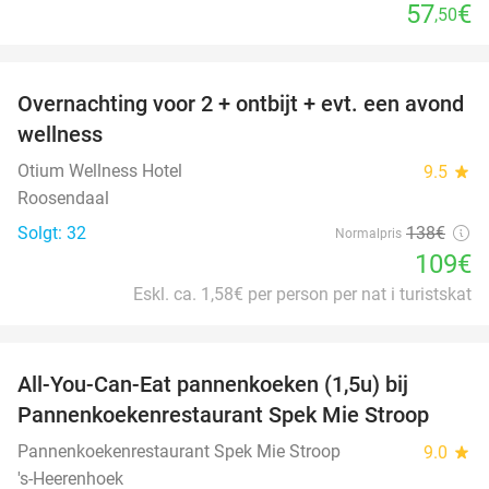
57
€
,50
favorite_border
Overnachting voor 2 + ontbijt + evt. een avond
21%
wellness
Otium Wellness Hotel
9.5
star
Roosendaal
Solgt: 32
138€
Normalpris
109€
Eskl. ca. 1,58€ per person per nat i turistskat
favorite_border
All-You-Can-Eat pannenkoeken (1,5u) bij
57%
Pannenkoekenrestaurant Spek Mie Stroop
Pannenkoekenrestaurant Spek Mie Stroop
9.0
star
's-Heerenhoek