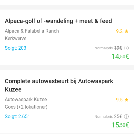
favorite_border
Alpaca-golf of -wandeling + meet & feed
24%
Alpaca & Falabella Ranch
9.2
star
Kerkwerve
Solgt: 203
19€
Normalpris
14
€
,50
favorite_border
Complete autowasbeurt bij Autowaspark
38%
Kuzee
Autowaspark Kuzee
9.5
star
Goes (+2 lokationer)
Solgt: 2.651
25€
Normalpris
15
€
,50