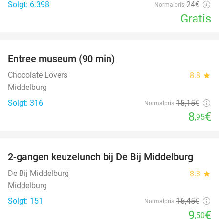
Solgt: 6.398
24€
Normalpris
Gratis
favorite_border
Entree museum (90 min)
41%
Chocolate Lovers
8.8
star
Middelburg
Solgt: 316
15
,15
€
Normalpris
8
€
,95
favorite_border
2-gangen keuzelunch bij De Bij Middelburg
42%
De Bij Middelburg
8.3
star
Middelburg
Solgt: 151
16
,45
€
Normalpris
9
€
,50