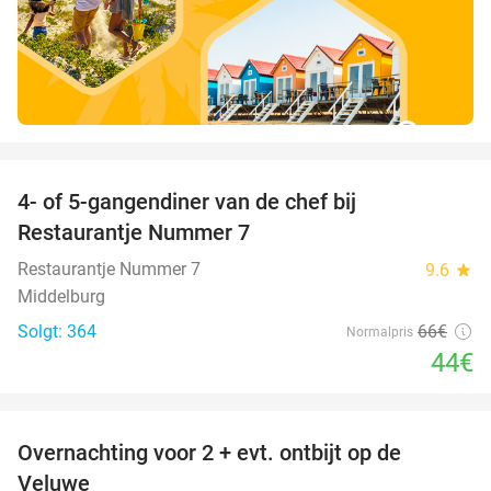
favorite_border
4- of 5-gangendiner van de chef bij
33%
Restaurantje Nummer 7
Restaurantje Nummer 7
9.6
star
Middelburg
Solgt: 364
66€
Normalpris
44€
favorite_border
Overnachting voor 2 + evt. ontbijt op de
51%
Veluwe