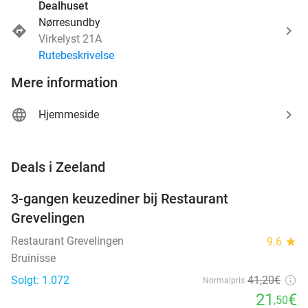
Dealhuset
Nørresundby
Virkelyst 21A
Rutebeskrivelse
Mere information
Hjemmeside
favorite_border
Deals i Zeeland
3-gangen keuzediner bij Restaurant
48%
Grevelingen
Restaurant Grevelingen
9.6
star
Bruinisse
Solgt: 1.072
41
,20
€
Normalpris
21
€
,50