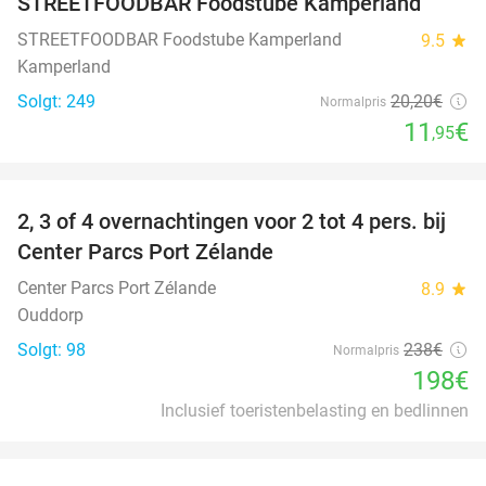
STREETFOODBAR Foodstube Kamperland
STREETFOODBAR Foodstube Kamperland
9.5
star
Kamperland
Solgt: 249
20
,20
€
Normalpris
11
€
,95
favorite_border
2, 3 of 4 overnachtingen voor 2 tot 4 pers. bij
17%
Center Parcs Port Zélande
Center Parcs Port Zélande
8.9
star
Ouddorp
Solgt: 98
238€
Normalpris
198€
Inclusief toeristenbelasting en bedlinnen
favorite_border