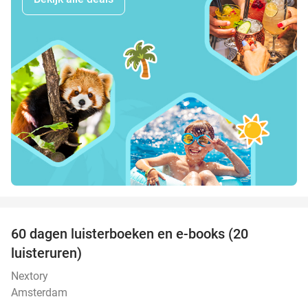
favorite_border
100%
60 dagen luisterboeken en e-books (20
luisteruren)
Nextory
Amsterdam