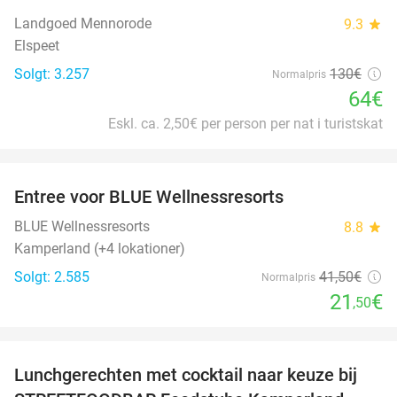
Landgoed Mennorode
9.3
star
Elspeet
Solgt: 3.257
130€
Normalpris
64€
Eskl. ca. 2,50€ per person per nat i turistskat
favorite_border
Entree voor BLUE Wellnessresorts
48%
BLUE Wellnessresorts
8.8
star
Kamperland (+4 lokationer)
Solgt: 2.585
41
,50
€
Normalpris
21
€
,50
favorite_border
Lunchgerechten met cocktail naar keuze bij
41%