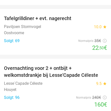
favorite_border
Tafelgrilldiner + evt. nagerecht
36%
Paviljoen Stormvogel
10.0
star
Oostvoorne
Solgt: 69
35€
Normalpris
22
€
,50
favorite_border
Overnachting voor 2 + ontbijt +
33%
welkomstdrankje bij Lesse'Capade Céleste
Lesse´Capade Céleste
9.5
star
Houyet
Solgt: 96
240€
Normalpris
160€