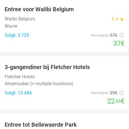
Entree voor Walibi Belgium
35%
Walibi Belgium
9.4
star
Wavre
Solgt: 3.725
57€
Normalpris
37€
favorite_border
3-gangendiner bij Fletcher Hotels
42%
Fletcher Hotels
Arnemuiden (+ multiple locations)
Solgt: 13.484
39€
Normalpris
22
€
,50
favorite_border
Entree tot Bellewaerde Park
38%