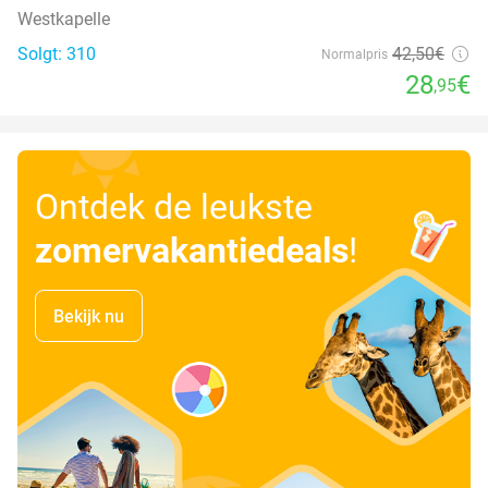
Westkapelle
Solgt: 310
42
,50
€
Normalpris
28
€
,95
Ontdek de leukste
zomervakantiedeals
!
Bekijk nu