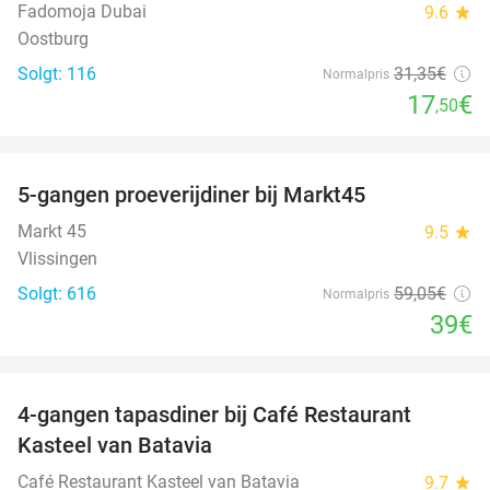
Fadomoja Dubai
9.6
star
Oostburg
Solgt: 116
31
,35
€
Normalpris
17
€
,50
favorite_border
5-gangen proeverijdiner bij Markt45
34%
Markt 45
9.5
star
Vlissingen
Solgt: 616
59
,05
€
Normalpris
39€
favorite_border
4-gangen tapasdiner bij Café Restaurant
32%
Kasteel van Batavia
Café Restaurant Kasteel van Batavia
9.7
star