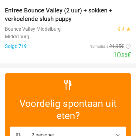
Entree Bounce Valley (2 uur) + sokken +
50%
verkoelende slush puppy
Bounce Valley Middelburg
9.4
star
Middelburg
Solgt: 719
21
,95
€
Normalpris
10
€
,95
Voordelig spontaan uit
eten?