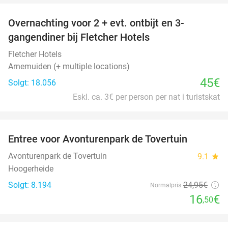
Overnachting voor 2 + evt. ontbijt en 3-
gangendiner bij Fletcher Hotels
Fletcher Hotels
Arnemuiden (+ multiple locations)
45€
Solgt: 18.056
Eskl. ca. 3€ per person per nat i turistskat
favorite_border
Entree voor Avonturenpark de Tovertuin
34%
Avonturenpark de Tovertuin
9.1
star
Hoogerheide
Solgt: 8.194
24
,95
€
Normalpris
16
€
,50
favorite_border