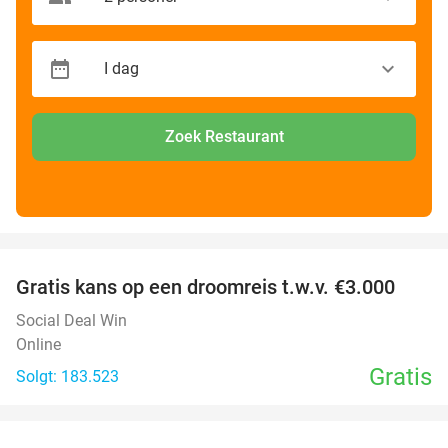
Zoek Restaurant
favorite_border
Gratis kans op een droomreis t.w.v. €3.000
Social Deal Win
Online
Gratis
Solgt: 183.523
favorite_border