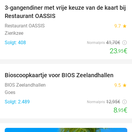
3-gangendiner met vrije keuze van de kaart bij
43%
Restaurant OASSIS
Restaurant OASSIS
9.7
star
Zierikzee
Solgt: 408
41
,70
€
Normalpris
23
€
,95
favorite_border
Bioscoopkaartje voor BIOS Zeelandhallen
31%
BIOS Zeelandhallen
9.5
star
Goes
Solgt: 2.489
12
,95
€
Normalpris
8
€
,95