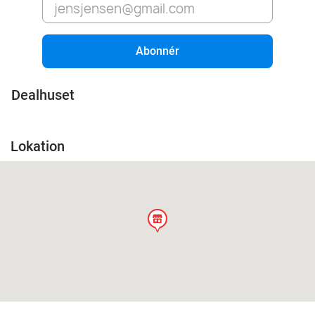
Abonnér
Dealhuset
Lokation
store