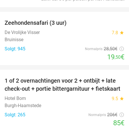
favorite_border
Zeehondensafari (3 uur)
32%
De Vrolijke Visser
7.8
star
Bruinisse
Solgt: 945
28
,50
€
Normalpris
19
€
,50
favorite_border
1 of 2 overnachtingen voor 2 + ontbijt + late
59%
check-out + portie bittergarnituur + fietskaart
Hotel Bom
9.5
star
Burgh-Haamstede
Solgt: 265
206€
Normalpris
85€