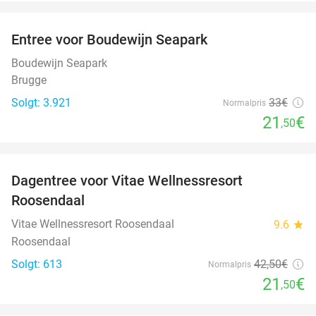
favorite_border
Entree voor Boudewijn Seapark
35%
Boudewijn Seapark
Brugge
Solgt: 3.921
33€
Normalpris
21
€
,50
favorite_border
Dagentree voor Vitae Wellnessresort
49%
Roosendaal
Vitae Wellnessresort Roosendaal
9.6
star
Roosendaal
Solgt: 613
42
,50
€
Normalpris
21
€
,50