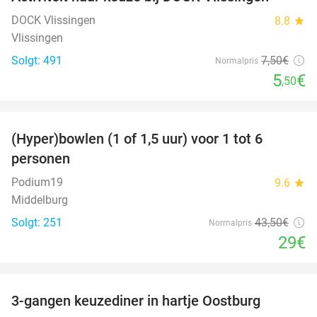
27%
DOCK Vlissingen
8.8
star
Vlissingen
Solgt: 491
7
,50
€
Normalpris
5
€
,50
favorite_border
(Hyper)bowlen (1 of 1,5 uur) voor 1 tot 6
33%
personen
Podium19
9.6
star
Middelburg
Solgt: 251
43
,50
€
Normalpris
29€
favorite_border
3-gangen keuzediner in hartje Oostburg
44%