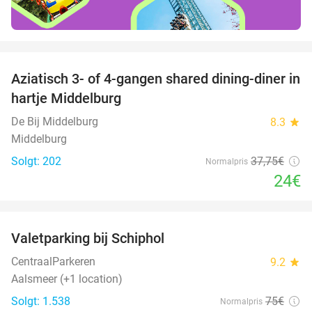
favorite_border
Aziatisch 3- of 4-gangen shared dining-diner in
36%
hartje Middelburg
De Bij Middelburg
8.3
star
Middelburg
Solgt: 202
37
,75
€
Normalpris
24€
favorite_border
Valetparking bij Schiphol
23%
CentraalParkeren
9.2
star
Aalsmeer (+1 location)
Solgt: 1.538
75€
Normalpris