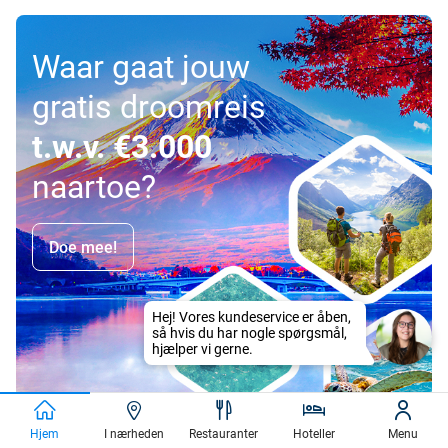
Waar gaat jouw
gratis droomreis
t.w.v. €3.000
naartoe?
Doe mee!
Hjem
I nærheden
Restauranter
Hoteller
Menu