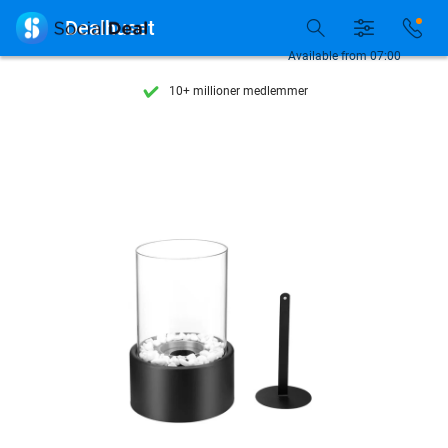
Se flere end 15.000 deals

Dealhuset
Tilgængelig 7 dage om ugen
Available from 07:00
10+ millioner medlemmer
9,4
baseret på
205.983 anmeldelser
Se flere end 15.000 deals
Tilgængelig 7 dage om ugen
10+ millioner medlemmer