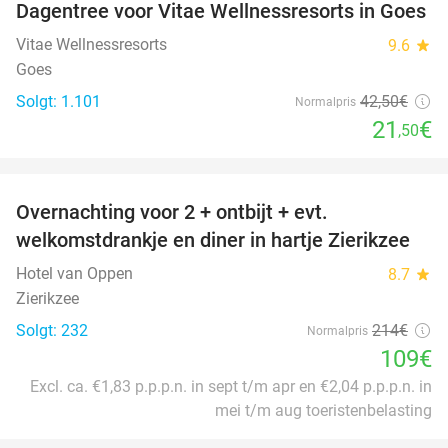
Dagentree voor Vitae Wellnessresorts in Goes
49%
Vitae Wellnessresorts
9.6
star
Goes
Solgt: 1.101
42
,50
€
Normalpris
21
€
,50
favorite_border
Overnachting voor 2 + ontbijt + evt.
49%
welkomstdrankje en diner in hartje Zierikzee
Hotel van Oppen
8.7
star
Zierikzee
Solgt: 232
214€
Normalpris
109€
Excl. ca. €1,83 p.p.p.n. in sept t/m apr en €2,04 p.p.p.n. in
mei t/m aug toeristenbelasting
favorite_border