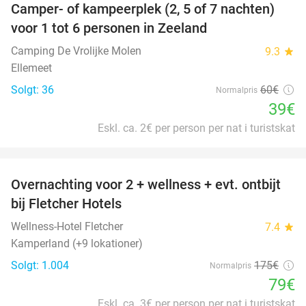
Camper- of kampeerplek (2, 5 of 7 nachten)
35%
voor 1 tot 6 personen in Zeeland
Camping De Vrolijke Molen
9.3
star
Ellemeet
Solgt: 36
60€
Normalpris
39€
Eskl. ca. 2€ per person per nat i turistskat
favorite_border
Overnachting voor 2 + wellness + evt. ontbijt
55%
bij Fletcher Hotels
Wellness-Hotel Fletcher
7.4
star
Kamperland (+9 lokationer)
Solgt: 1.004
175€
Normalpris
79€
Eskl. ca. 3€ per person per nat i turistskat