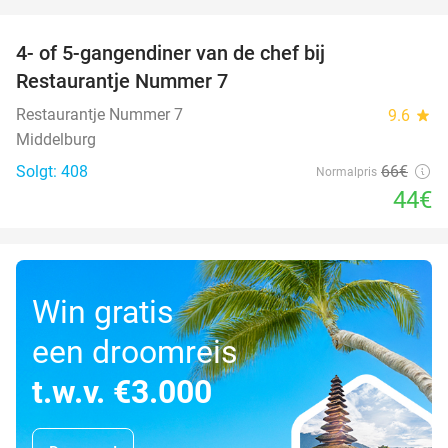
favorite_border
4- of 5-gangendiner van de chef bij
33%
Restaurantje Nummer 7
Restaurantje Nummer 7
9.6
star
Middelburg
Solgt: 408
66€
Normalpris
44€
Win gratis
een droomreis
t.w.v. €3.000