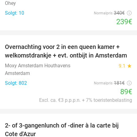
Ohey
Solgt: 10
340€
Normalpris
239€
favorite_border
Overnachting voor 2 in een queen kamer +
51%
welkomstdrankje + evt. ontbijt in Amsterdam
Moxy Amsterdam Houthavens
9.1
star
Amsterdam
Solgt: 802
181€
Normalpris
89€
Excl. ca. €3 p.p.p.n. + 7% toeristenbelasting
favorite_border
2- of 3-gangenlunch of -diner à la carte bij
49%
Cote d'Azur