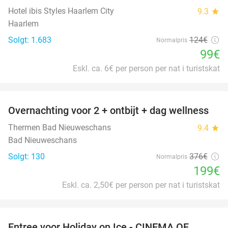
Hotel ibis Styles Haarlem City
9.3
star
Haarlem
Solgt: 1.683
124€
Normalpris
99€
Eskl. ca. 6€ per person per nat i turistskat
favorite_border
Overnachting voor 2 + ontbijt + dag wellness
47%
Thermen Bad Nieuweschans
9.4
star
Bad Nieuweschans
Solgt: 130
376€
Normalpris
199€
Eskl. ca. 2,50€ per person per nat i turistskat
favorite_border
Entree voor Holiday on Ice - CINEMA OF