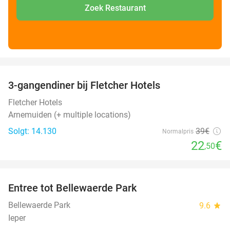
Zoek Restaurant
favorite_border
3-gangendiner bij Fletcher Hotels
42%
Fletcher Hotels
Arnemuiden (+ multiple locations)
Solgt: 14.130
39€
Normalpris
22
€
,50
favorite_border
Entree tot Bellewaerde Park
38%
Bellewaerde Park
9.6
star
Ieper