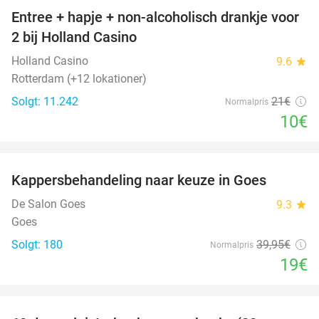
Entree + hapje + non-alcoholisch drankje voor
52%
2 bij Holland Casino
Holland Casino
9.6
star
Rotterdam (+12 lokationer)
Solgt: 11.242
21€
Normalpris
10€
favorite_border
Kappersbehandeling naar keuze in Goes
52%
De Salon Goes
9.3
star
Goes
Solgt: 180
39
,95
€
Normalpris
19€
favorite_border