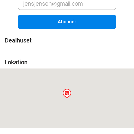
Abonnér
Dealhuset
Lokation
store