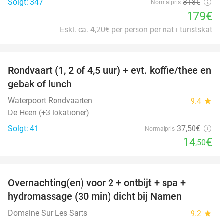
Solgt: 347
318€
Normalpris
179€
Eskl. ca. 4,20€ per person per nat i turistskat
favorite_border
Rondvaart (1, 2 of 4,5 uur) + evt. koffie/thee en
61%
gebak of lunch
Waterpoort Rondvaarten
9.4
star
De Heen (+3 lokationer)
Solgt: 41
37
,50
€
Normalpris
14
€
,50
favorite_border
Overnachting(en) voor 2 + ontbijt + spa +
30%
hydromassage (30 min) dicht bij Namen
Domaine Sur Les Sarts
9.2
star