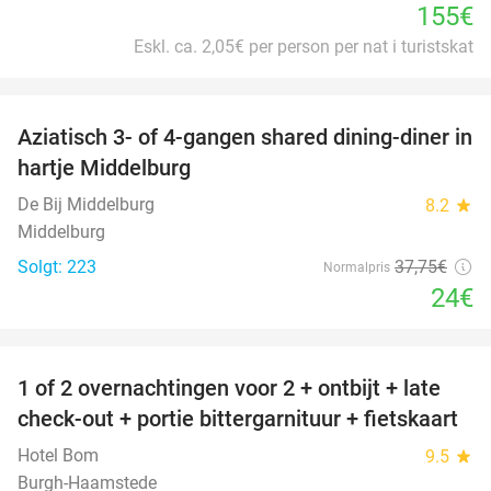
155€
Eskl. ca. 2,05€ per person per nat i turistskat
favorite_border
Aziatisch 3- of 4-gangen shared dining-diner in
36%
hartje Middelburg
De Bij Middelburg
8.2
star
Middelburg
Solgt: 223
37
,75
€
Normalpris
24€
favorite_border
1 of 2 overnachtingen voor 2 + ontbijt + late
59%
check-out + portie bittergarnituur + fietskaart
Hotel Bom
9.5
star
Burgh-Haamstede