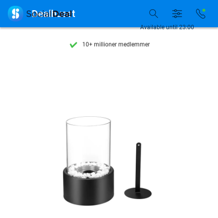
Se flere end 15.000 deals

Dealhuset
Tilgængelig 7 dage om ugen
Available until 23:00
10+ millioner medlemmer
9,4
baseret på
206.515 anmeldelser
Se flere end 15.000 deals
Tilgængelig 7 dage om ugen
10+ millioner medlemmer