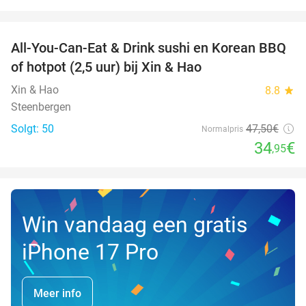
favorite_border
All-You-Can-Eat & Drink sushi en Korean BBQ
26%
NYT I
of hotpot (2,5 uur) bij Xin & Hao
DAG
Xin & Hao
8.8
star
Steenbergen
Solgt: 50
47
,50
€
Normalpris
34
€
,95
Win vandaag een gratis
iPhone 17 Pro
Meer info