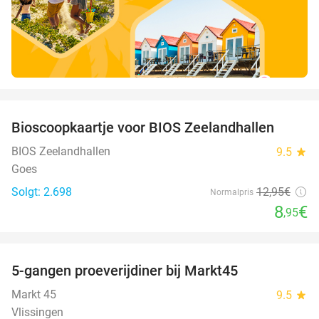
favorite_border
Bioscoopkaartje voor BIOS Zeelandhallen
31%
BIOS Zeelandhallen
9.5
star
Goes
Solgt: 2.698
12
,95
€
Normalpris
8
€
,95
favorite_border
5-gangen proeverijdiner bij Markt45
34%
Markt 45
9.5
star
Vlissingen