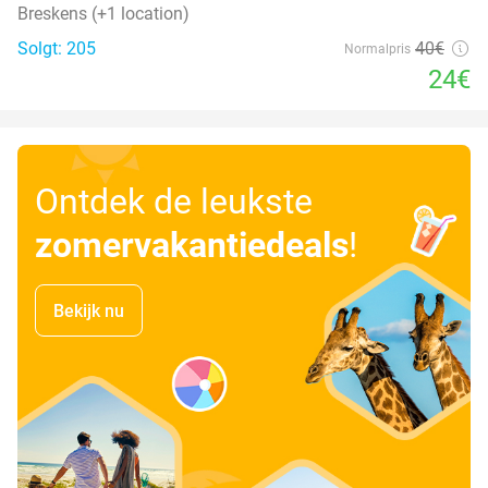
Breskens (+1 location)
Solgt: 205
40€
Normalpris
24€
Ontdek de leukste
zomervakantiedeals
!
Bekijk nu