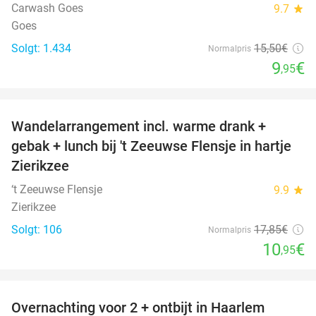
Carwash Goes
9.7
star
Goes
Solgt: 1.434
15
,50
€
Normalpris
9
€
,95
favorite_border
Wandelarrangement incl. warme drank +
39%
gebak + lunch bij 't Zeeuwse Flensje in hartje
Zierikzee
‘t Zeeuwse Flensje
9.9
star
Zierikzee
Solgt: 106
17
,85
€
Normalpris
10
€
,95
favorite_border
Overnachting voor 2 + ontbijt in Haarlem
20%