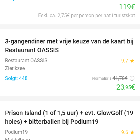
119€
Eskl. ca. 2,75€ per person per nat i turistskat
favorite_border
3-gangendiner met vrije keuze van de kaart bij
43%
Restaurant OASSIS
Restaurant OASSIS
9.7
star
Zierikzee
Solgt: 448
41
,70
€
Normalpris
23
€
,95
favorite_border
Prison Island (1 of 1,5 uur) + evt. GlowGolf (19
36%
holes) + bitterballen bij Podium19
Podium19
9.6
star
Middelburg