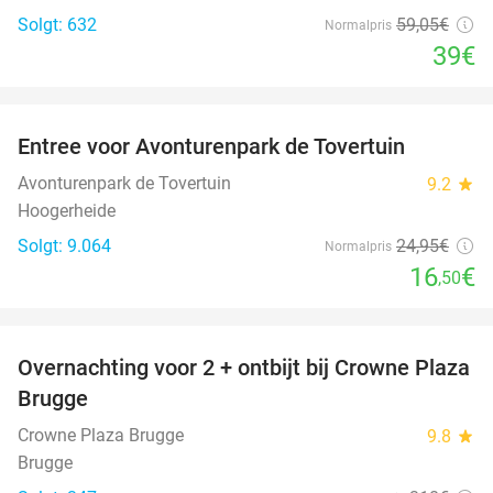
Solgt: 632
59
,05
€
Normalpris
39€
favorite_border
Entree voor Avonturenpark de Tovertuin
34%
Avonturenpark de Tovertuin
9.2
star
Hoogerheide
Solgt: 9.064
24
,95
€
Normalpris
16
€
,50
favorite_border
Overnachting voor 2 + ontbijt bij Crowne Plaza
44%
Brugge
Crowne Plaza Brugge
9.8
star
Brugge