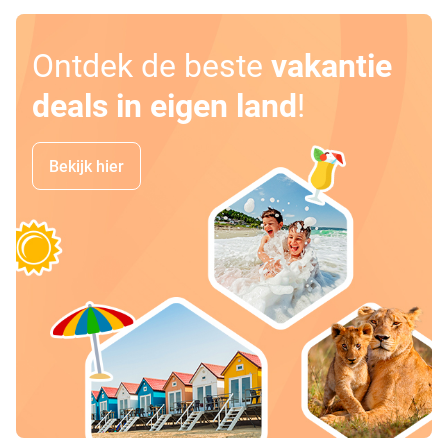
Ontdek de beste
vakantie
deals in eigen land
!
Bekijk hier