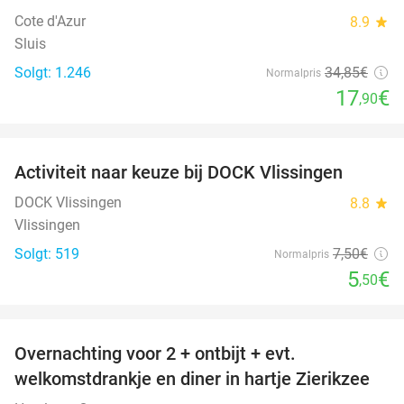
Cote d'Azur
8.9
star
Sluis
Solgt: 1.246
34
,85
€
Normalpris
17
€
,90
favorite_border
Activiteit naar keuze bij DOCK Vlissingen
27%
DOCK Vlissingen
8.8
star
Vlissingen
Solgt: 519
7
,50
€
Normalpris
5
€
,50
favorite_border
Overnachting voor 2 + ontbijt + evt.
49%
welkomstdrankje en diner in hartje Zierikzee