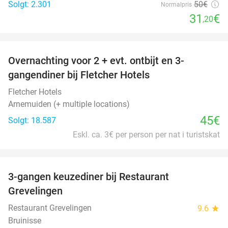
Solgt: 2.301
50€
Normalpris
31
€
,20
favorite_border
Overnachting voor 2 + evt. ontbijt en 3-
gangendiner bij Fletcher Hotels
Fletcher Hotels
Arnemuiden (+ multiple locations)
45€
Solgt: 18.587
Eskl. ca. 3€ per person per nat i turistskat
favorite_border
3-gangen keuzediner bij Restaurant
48%
Grevelingen
Restaurant Grevelingen
9.6
star
Bruinisse