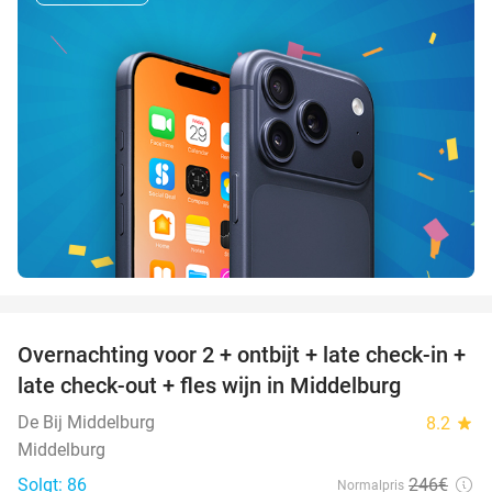
favorite_border
Overnachting voor 2 + ontbijt + late check-in +
52%
late check-out + fles wijn in Middelburg
De Bij Middelburg
8.2
star
Middelburg
Solgt: 86
246€
Normalpris