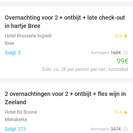
favorite_border
Overnachting voor 2 + ontbijt + late check-out
41%
NYT I
in hartje Bree
DAG
Hotel Brasserie Ingredi
8.9
star
Bree
Solgt: 2
168€
Normalpris
99€
Eskl. ca. 3€ per person per nat i turistskat
favorite_border
2 overnachtingen voor 2 + ontbijt + fles wijn in
55%
Zeeland
Hotel Bij Boone
9.4
star
Meliskerke
Solgt: 213
347€
Normalpris