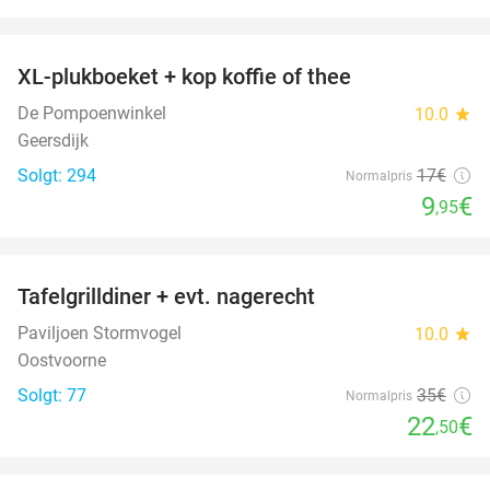
favorite_border
XL-plukboeket + kop koffie of thee
41%
De Pompoenwinkel
10.0
star
Geersdijk
Solgt: 294
17€
Normalpris
9
€
,95
favorite_border
Tafelgrilldiner + evt. nagerecht
36%
Paviljoen Stormvogel
10.0
star
Oostvoorne
Solgt: 77
35€
Normalpris
22
€
,50
favorite_border