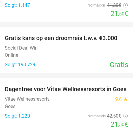
Solgt: 1.147
41
,20
€
Normalpris
21
€
,50
favorite_border
Gratis kans op een droomreis t.w.v. €3.000
Social Deal Win
Online
Gratis
Solgt: 190.729
favorite_border
Dagentree voor Vitae Wellnessresorts in Goes
49%
Vitae Wellnessresorts
9.6
star
Goes
Solgt: 1.220
42
,50
€
Normalpris
21
€
,50