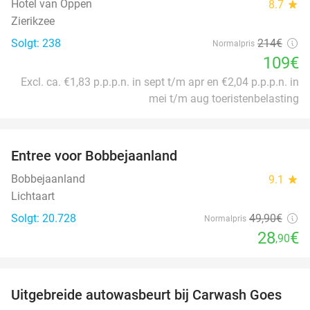
Hotel van Oppen
8.7
star
Zierikzee
Solgt: 238
214€
Normalpris
109€
Excl. ca. €1,83 p.p.p.n. in sept t/m apr en €2,04 p.p.p.n. in
mei t/m aug toeristenbelasting
favorite_border
Entree voor Bobbejaanland
42%
Bobbejaanland
9.1
star
Lichtaart
Solgt: 20.728
49
,90
€
Normalpris
28
€
,90
favorite_border
Uitgebreide autowasbeurt bij Carwash Goes
36%