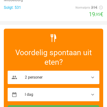
Solgt: 531
31€
Normalpris
19
€
,95
Voordelig spontaan uit
eten?