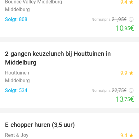
Bounce Valley Middelburg
9.4
star
Middelburg
Solgt: 808
21
,95
€
Normalpris
10
€
,95
favorite_border
2-gangen keuzelunch bij Houttuinen in
40%
Middelburg
Houttuinen
9.9
star
Middelburg
Solgt: 534
22
,75
€
Normalpris
13
€
,75
favorite_border
E-chopper huren (3,5 uur)
40%
Rent & Joy
9.4
star