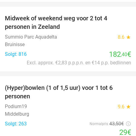
favorite_border
Midweek of weekend weg voor 2 tot 4
personen in Zeeland
Summio Parc Aquadelta
8.6
star
Bruinisse
182
€
Solgt: 816
,40
Excl. approx. €2,83 p.p.p.n. en €14 p.p. bedlinnen
favorite_border
(Hyper)bowlen (1 of 1,5 uur) voor 1 tot 6
33%
personen
Podium19
9.6
star
Middelburg
Solgt: 263
43
,50
€
Normalpris
29€