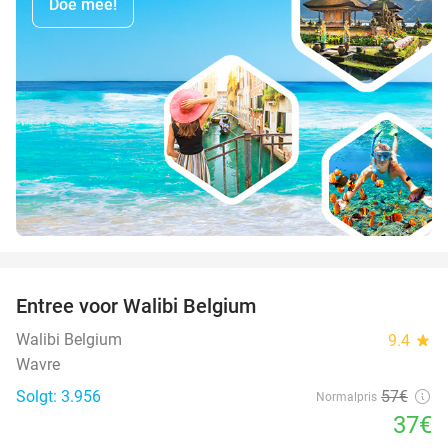
Doe mee!
favorite_border
Entree voor Walibi Belgium
35%
Walibi Belgium
9.4
star
Wavre
Solgt: 3.956
57€
Normalpris
37€