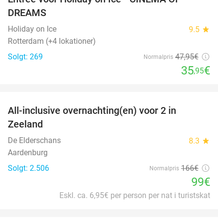
25%
DREAMS
Holiday on Ice
9.5
star
Rotterdam (+4 lokationer)
Solgt: 269
47
,95
€
Normalpris
35
€
,95
favorite_border
All-inclusive overnachting(en) voor 2 in
40%
Zeeland
De Elderschans
8.3
star
Aardenburg
Solgt: 2.506
166€
Normalpris
99€
Eskl. ca. 6,95€ per person per nat i turistskat