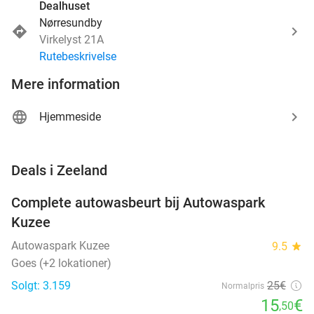
Dealhuset
Nørresundby
Virkelyst 21A
Rutebeskrivelse
Mere information
Hjemmeside
favorite_border
Deals i Zeeland
Complete autowasbeurt bij Autowaspark
38%
Kuzee
Autowaspark Kuzee
9.5
star
Goes (+2 lokationer)
Solgt: 3.159
25€
Normalpris
15
€
,50