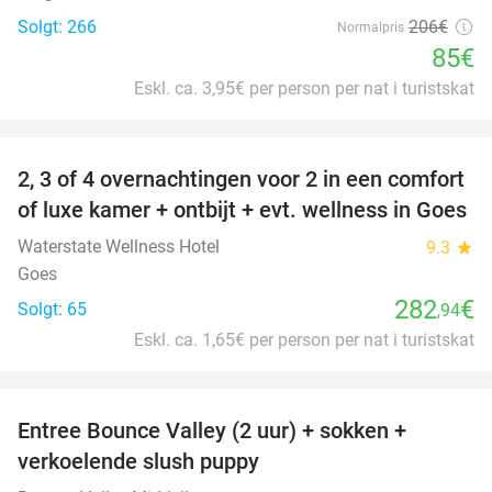
Solgt: 266
206€
Normalpris
85€
Eskl. ca. 3,95€ per person per nat i turistskat
favorite_border
2, 3 of 4 overnachtingen voor 2 in een comfort
of luxe kamer + ontbijt + evt. wellness in Goes
Waterstate Wellness Hotel
9.3
star
Goes
282
€
Solgt: 65
,94
Eskl. ca. 1,65€ per person per nat i turistskat
favorite_border
Entree Bounce Valley (2 uur) + sokken +
50%
verkoelende slush puppy