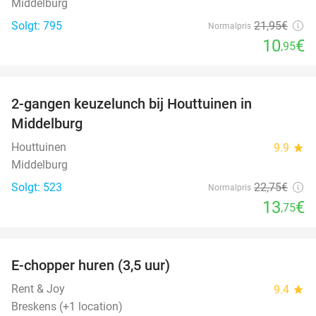
Middelburg
Solgt: 795
21
,95
€
Normalpris
10
€
,95
favorite_border
2-gangen keuzelunch bij Houttuinen in
40%
Middelburg
Houttuinen
9.9
star
Middelburg
Solgt: 523
22
,75
€
Normalpris
13
€
,75
favorite_border
E-chopper huren (3,5 uur)
40%
Rent & Joy
9.4
star
Breskens (+1 location)