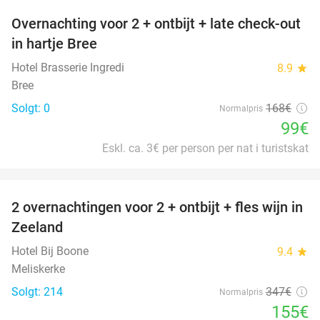
Overnachting voor 2 + ontbijt + late check-out
41%
NYT I
in hartje Bree
DAG
Hotel Brasserie Ingredi
8.9
star
Bree
Solgt: 0
168€
Normalpris
99€
Eskl. ca. 3€ per person per nat i turistskat
favorite_border
2 overnachtingen voor 2 + ontbijt + fles wijn in
55%
Zeeland
Hotel Bij Boone
9.4
star
Meliskerke
Solgt: 214
347€
Normalpris
155€