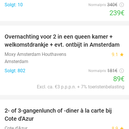
Solgt: 10
340€
Normalpris
239€
favorite_border
Overnachting voor 2 in een queen kamer +
51%
welkomstdrankje + evt. ontbijt in Amsterdam
Moxy Amsterdam Houthavens
9.1
star
Amsterdam
Solgt: 802
181€
Normalpris
89€
Excl. ca. €3 p.p.p.n. + 7% toeristenbelasting
favorite_border
2- of 3-gangenlunch of -diner à la carte bij
49%
Cote d'Azur
Cote d'Azur
8.9
star