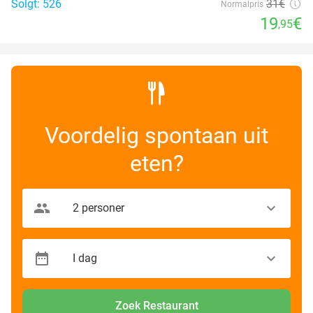
Solgt: 526
31€
Normalpris
19
€
,95
Voordelig spontaan uit
eten?
Zoek Restaurant