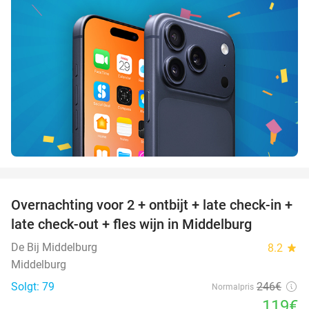
favorite_border
Overnachting voor 2 + ontbijt + late check-in +
52%
late check-out + fles wijn in Middelburg
De Bij Middelburg
8.2
star
Middelburg
Solgt: 79
246€
Normalpris
119€