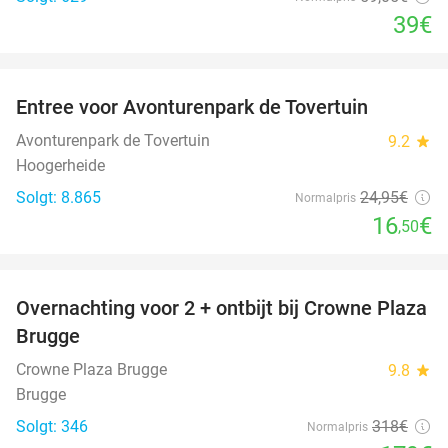
39€
favorite_border
Entree voor Avonturenpark de Tovertuin
34%
Avonturenpark de Tovertuin
9.2
star
Hoogerheide
Solgt: 8.865
24
,95
€
Normalpris
16
€
,50
favorite_border
Overnachting voor 2 + ontbijt bij Crowne Plaza
44%
Brugge
Crowne Plaza Brugge
9.8
star
Brugge
Solgt: 346
318€
Normalpris