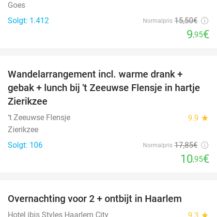
Goes
Solgt: 1.412
15
,50
€
Normalpris
9
€
,95
favorite_border
Wandelarrangement incl. warme drank +
39%
gebak + lunch bij 't Zeeuwse Flensje in hartje
Zierikzee
‘t Zeeuwse Flensje
9.9
star
Zierikzee
Solgt: 106
17
,85
€
Normalpris
10
€
,95
favorite_border
Overnachting voor 2 + ontbijt in Haarlem
20%
Hotel ibis Styles Haarlem City
9.3
star