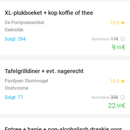
XL-plukboeket + kop koffie of thee
41%
De Pompoenwinkel
10.0
star
Geersdijk
Solgt: 294
17€
Normalpris
9
€
,95
favorite_border
Tafelgrilldiner + evt. nagerecht
36%
Paviljoen Stormvogel
10.0
star
Oostvoorne
Solgt: 77
35€
Normalpris
22
€
,50
favorite_border
Entree + hapje + non-alcoholisch drankje voor