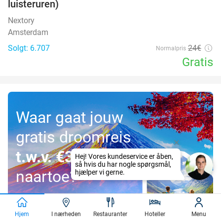
luisteruren)
Nextory
Amsterdam
Solgt: 6.707
24€
Normalpris
Gratis
Waar gaat jouw
gratis droomreis
t.w.v. €3.000
naartoe?
Doe mee!
Hjem
I nærheden
Restauranter
Hoteller
Menu