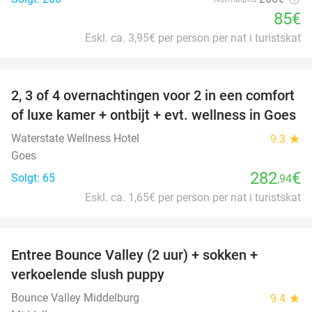
85€
Eskl. ca. 3,95€ per person per nat i turistskat
favorite_border
2, 3 of 4 overnachtingen voor 2 in een comfort
of luxe kamer + ontbijt + evt. wellness in Goes
Waterstate Wellness Hotel
9.3
star
Goes
282
€
Solgt: 65
,94
Eskl. ca. 1,65€ per person per nat i turistskat
favorite_border
Entree Bounce Valley (2 uur) + sokken +
50%
verkoelende slush puppy
Bounce Valley Middelburg
9.4
star