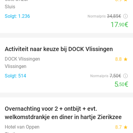
Sluis
Solgt: 1.236
34
,85
€
Normalpris
17
€
,90
favorite_border
Activiteit naar keuze bij DOCK Vlissingen
27%
DOCK Vlissingen
8.8
star
Vlissingen
Solgt: 514
7
,50
€
Normalpris
5
€
,50
favorite_border
Overnachting voor 2 + ontbijt + evt.
49%
welkomstdrankje en diner in hartje Zierikzee
Hotel van Oppen
8.7
star