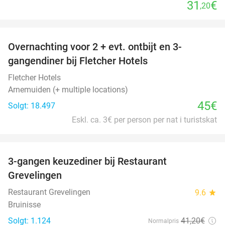
31
€
,20
favorite_border
Overnachting voor 2 + evt. ontbijt en 3-
gangendiner bij Fletcher Hotels
Fletcher Hotels
Arnemuiden (+ multiple locations)
45€
Solgt: 18.497
Eskl. ca. 3€ per person per nat i turistskat
favorite_border
3-gangen keuzediner bij Restaurant
48%
Grevelingen
Restaurant Grevelingen
9.6
star
Bruinisse
Solgt: 1.124
41
,20
€
Normalpris