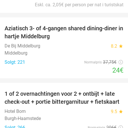
Eskl. ca. 2,05€ per person per nat i turistskat
favorite_border
Aziatisch 3- of 4-gangen shared dining-diner in
36%
hartje Middelburg
De Bij Middelburg
8.2
star
Middelburg
Solgt: 221
37
,75
€
Normalpris
24€
favorite_border
1 of 2 overnachtingen voor 2 + ontbijt + late
59%
check-out + portie bittergarnituur + fietskaart
Hotel Bom
9.5
star
Burgh-Haamstede
Solgt: 266
206€
Normalpris