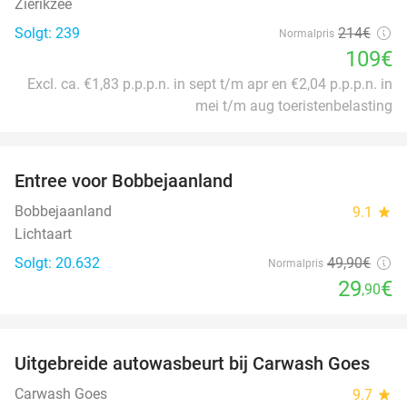
Zierikzee
Solgt: 239
214€
Normalpris
109€
Excl. ca. €1,83 p.p.p.n. in sept t/m apr en €2,04 p.p.p.n. in
mei t/m aug toeristenbelasting
favorite_border
Entree voor Bobbejaanland
40%
Bobbejaanland
9.1
star
Lichtaart
Solgt: 20.632
49
,90
€
Normalpris
29
€
,90
favorite_border
Uitgebreide autowasbeurt bij Carwash Goes
36%
Carwash Goes
9.7
star