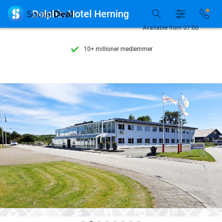
Se flere end 15.000 deals

Dolphin Hotel Herning
Tilgængelig 7 dage om ugen
Available from 07:00
10+ millioner medlemmer
9,4
baseret på
206.424 anmeldelser
Se flere end 15.000 deals
Tilgængelig 7 dage om ugen
10+ millioner medlemmer