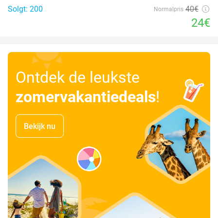
Solgt: 200
40€
Normalpris
24€
Ontdek de leukste
zomervakantiedeals
!
Bekijk nu