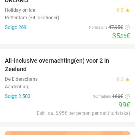
Holiday on Ice
9.5
star
Rotterdam (+4 lokationer)
Solgt: 269
47
,95
€
Normalpris
35
€
,95
favorite_border
All-inclusive overnachting(en) voor 2 in
40%
Zeeland
De Elderschans
8.3
star
Aardenburg
Solgt: 2.503
166€
Normalpris
99€
Eskl. ca. 6,95€ per person per nat i turistskat