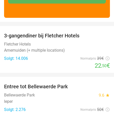
favorite_border
3-gangendiner bij Fletcher Hotels
42%
Fletcher Hotels
Arnemuiden (+ multiple locations)
Solgt: 14.006
39€
Normalpris
22
€
,50
favorite_border
Entree tot Bellewaerde Park
38%
Bellewaerde Park
9.6
star
Ieper
Solgt: 2.276
50€
Normalpris