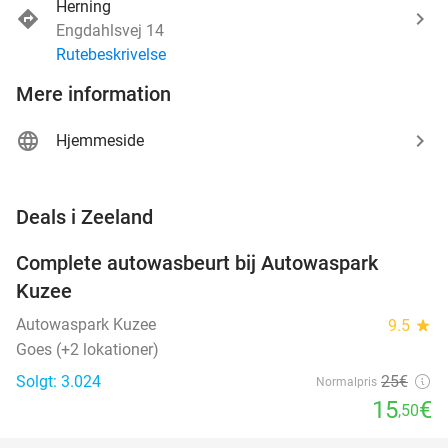
Herning
Engdahlsvej 14
Rutebeskrivelse
Mere information
Hjemmeside
favorite_border
Deals i Zeeland
Complete autowasbeurt bij Autowaspark
38%
Kuzee
Autowaspark Kuzee
9.5
star
Goes (+2 lokationer)
Solgt: 3.024
25€
Normalpris
15
€
,50
favorite_border