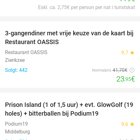
Eskl. ca. 2,75€ per person per nat i turistskat
favorite_border
3-gangendiner met vrije keuze van de kaart bij
43%
Restaurant OASSIS
Restaurant OASSIS
9.7
star
Zierikzee
Solgt: 442
41
,70
€
Normalpris
23
€
,95
favorite_border
Prison Island (1 of 1,5 uur) + evt. GlowGolf (19
36%
holes) + bitterballen bij Podium19
Podium19
9.6
star
Middelburg