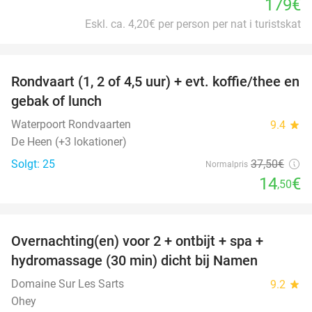
179€
Eskl. ca. 4,20€ per person per nat i turistskat
favorite_border
Rondvaart (1, 2 of 4,5 uur) + evt. koffie/thee en
61%
gebak of lunch
Waterpoort Rondvaarten
9.4
star
De Heen (+3 lokationer)
Solgt: 25
37
,50
€
Normalpris
14
€
,50
favorite_border
Overnachting(en) voor 2 + ontbijt + spa +
30%
hydromassage (30 min) dicht bij Namen
Domaine Sur Les Sarts
9.2
star
Ohey