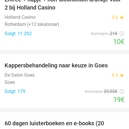
52%
2 bij Holland Casino
Holland Casino
9.6
star
Rotterdam (+12 lokationer)
Solgt: 11.202
21€
Normalpris
10€
favorite_border
Kappersbehandeling naar keuze in Goes
52%
De Salon Goes
9.3
star
Goes
Solgt: 179
39
,95
€
Normalpris
19€
favorite_border
100%
60 dagen luisterboeken en e-books (20