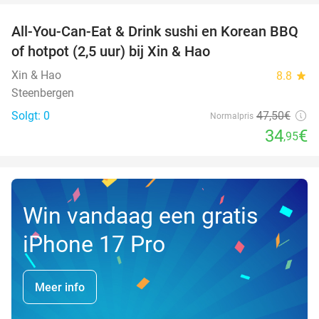
All-You-Can-Eat & Drink sushi en Korean BBQ
26%
NYT I
of hotpot (2,5 uur) bij Xin & Hao
DAG
Xin & Hao
8.8
star
Steenbergen
Solgt: 0
47
,50
€
Normalpris
34
€
,95
Win vandaag een gratis
iPhone 17 Pro
Meer info