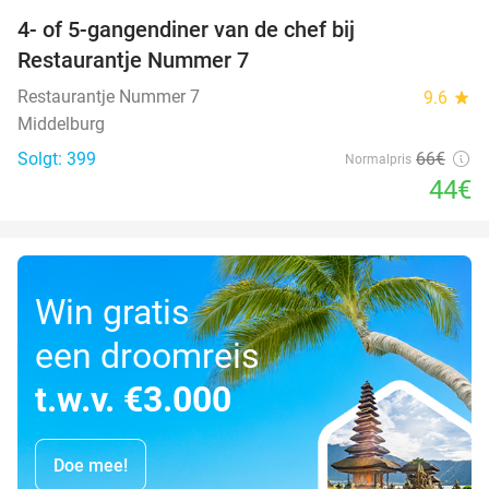
4- of 5-gangendiner van de chef bij
33%
Restaurantje Nummer 7
Restaurantje Nummer 7
9.6
star
Middelburg
Solgt: 399
66€
Normalpris
44€
Win gratis
een droomreis
t.w.v. €3.000
Doe mee!