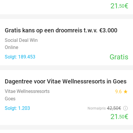
21
€
,50
favorite_border
Gratis kans op een droomreis t.w.v. €3.000
Social Deal Win
Online
Gratis
Solgt: 189.453
favorite_border
Dagentree voor Vitae Wellnessresorts in Goes
49%
Vitae Wellnessresorts
9.6
star
Goes
Solgt: 1.203
42
,50
€
Normalpris
21
€
,50
favorite_border