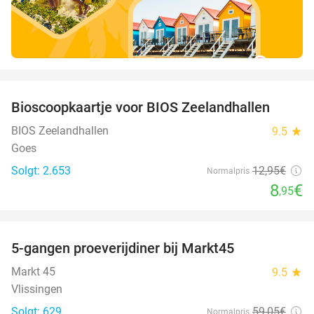
favorite_border
Bioscoopkaartje voor BIOS Zeelandhallen
31%
BIOS Zeelandhallen
9.5
star
Goes
Solgt: 2.653
12
,95
€
Normalpris
8
€
,95
favorite_border
5-gangen proeverijdiner bij Markt45
34%
Markt 45
9.5
star
Vlissingen
Solgt: 629
59
,05
€
Normalpris