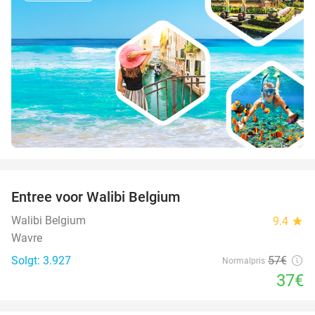
favorite_border
Entree voor Walibi Belgium
35%
Walibi Belgium
9.4
star
Wavre
Solgt: 3.927
57€
Normalpris
37€
favorite_border