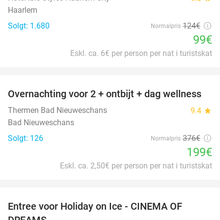
Haarlem
Solgt: 1.680
124€
Normalpris
99€
Eskl. ca. 6€ per person per nat i turistskat
favorite_border
Overnachting voor 2 + ontbijt + dag wellness
47%
Thermen Bad Nieuweschans
9.4
star
Bad Nieuweschans
Solgt: 126
376€
Normalpris
199€
Eskl. ca. 2,50€ per person per nat i turistskat
favorite_border
Entree voor Holiday on Ice - CINEMA OF
25%
DREAMS