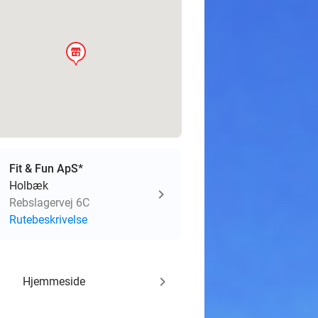
store
Fit & Fun ApS*
Holbæk
Rebslagervej 6C
Rutebeskrivelse
keyboard_arrow_right
Hjemmeside