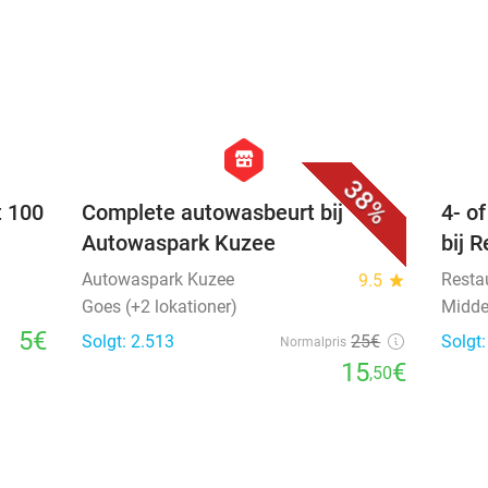
favorite_border
favorite_border
hexagon
store
38%
t 100
Complete autowasbeurt bij
4- o
Autowaspark Kuzee
bij 
Autowaspark Kuzee
Resta
9.5
star
Goes (+2 lokationer)
Midde
5€
Solgt: 2.513
25€
Solgt
Normalpris
15
€
,50