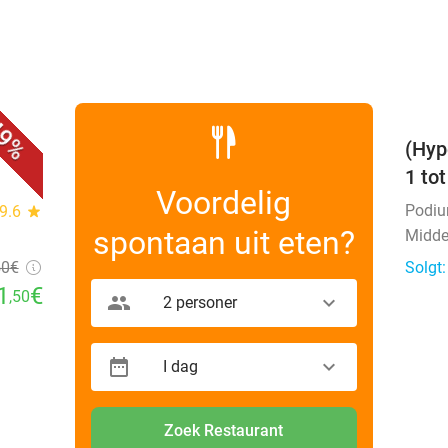
favorite_border
9%
(Hyp
1 to
Voordelig
Podi
9.6
star
spontaan uit eten?
Midde
50
€
Solgt
1
€
,50
2 personer
I dag
Zoek Restaurant