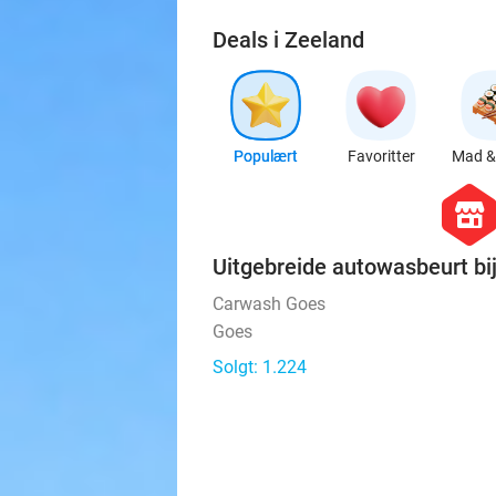
Populært
Favoritter
Mad & 
hexago
store
Uitgebreide autowasbeurt b
Carwash Goes
Goes
Solgt: 1.224