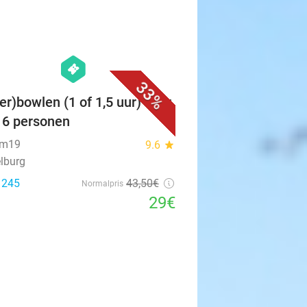
favorite_border
hexagon
events
33%
er)bowlen (1 of 1,5 uur) voor
t 6 personen
um19
9.6
star
lburg
: 245
43
,50
€
Normalpris
29€