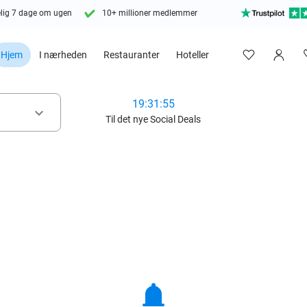
lig 7 dage om ugen
10+ millioner medlemmer
Hjem
I nærheden
Restauranter
Hoteller
19:31:53
keyboard_arrow_down
Til det nye Social Deals
notifications