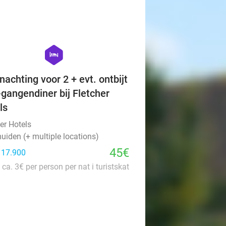
favorite_border
hexagon
hotel
nachting voor 2 + evt. ontbijt
-gangendiner bij Fletcher
ls
er Hotels
uiden (+ multiple locations)
45€
: 17.900
 ca. 3€ per person per nat i turistskat
favorite_border