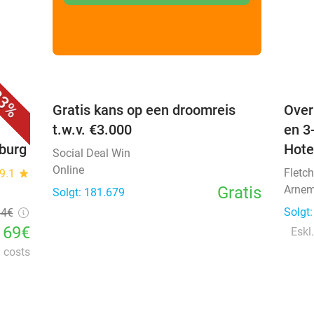
favorite_border
favorite_border
3%
 +
Gratis kans op een droomreis
Over
t.w.v. €3.000
en 3
nburg
Hote
Social Deal Win
Online
Fletch
9.1
star
Gratis
Arnem
Solgt: 181.679
Solgt
54€
169€
Eskl.
l costs
favorite_border
favorite_border