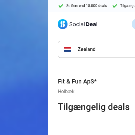
Se flere end 15.000 deals
Tilgænge
Zeeland
Fit & Fun ApS*
Holbæk
Tilgængelig deals