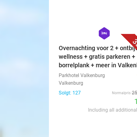
hexagon
hotel
3
Overnachting voor 2 + ontbijt
wellness + gratis parkeren +
borrelplank + meer in Valke
Parkhotel Valkenburg
Valkenburg
Solgt: 127
2
Normalpris
Including all additiona