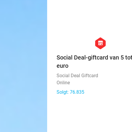
hexagon
store
Social Deal-giftcard van 5 to
euro
Social Deal Giftcard
Online
Solgt: 76.835