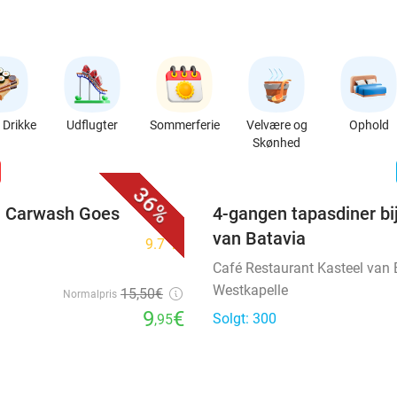
Drikke
Udflugter
Sommerferie
Velvære og
Ophold
Skønhed
favorite_border
n
36%
ij Carwash Goes
4-gangen tapasdiner bi
van Batavia
9.7
star
Café Restaurant Kasteel van 
Westkapelle
15
,50
€
Normalpris
9
€
Solgt: 300
,95