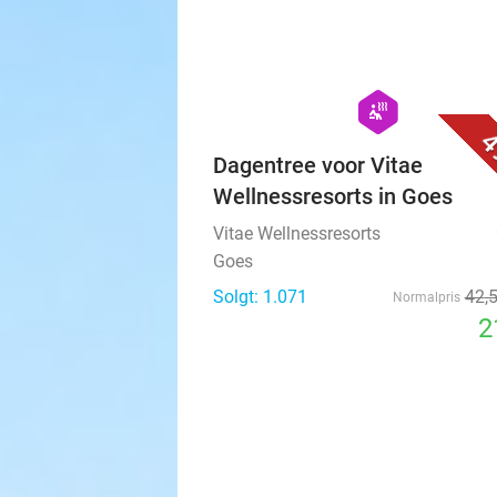
hexagon
wellness
4
Dagentree voor Vitae
Wellnessresorts in Goes
Vitae Wellnessresorts
Goes
Solgt: 1.071
42
,
Normalpris
2