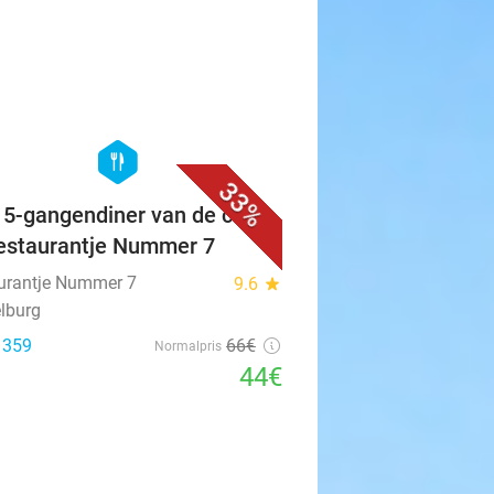
favorite_border
hexagon
food
33%
f 5-gangendiner van de chef
Restaurantje Nummer 7
urantje Nummer 7
9.6
star
lburg
: 359
66€
Normalpris
44€