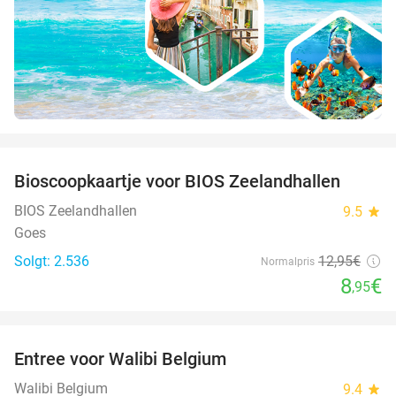
favorite_border
Bioscoopkaartje voor BIOS Zeelandhallen
31%
BIOS Zeelandhallen
9.5
star
Goes
Solgt: 2.536
12
,95
€
Normalpris
8
€
,95
favorite_border
Entree voor Walibi Belgium
35%
Walibi Belgium
9.4
star