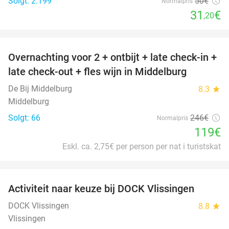
Solgt: 2.199
50€
Normalpris
31
€
,20
favorite_border
Overnachting voor 2 + ontbijt + late check-in +
52%
late check-out + fles wijn in Middelburg
De Bij Middelburg
8.3
star
Middelburg
Solgt: 66
246€
Normalpris
119€
Eskl. ca. 2,75€ per person per nat i turistskat
favorite_border
Activiteit naar keuze bij DOCK Vlissingen
27%
DOCK Vlissingen
8.8
star
Vlissingen