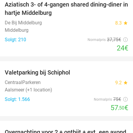
Aziatisch 3- of 4-gangen shared dining-diner in
36%
hartje Middelburg
De Bij Middelburg
8.3
star
Middelburg
Solgt: 210
37
,75
€
Normalpris
24€
favorite_border
Valetparking bij Schiphol
23%
CentraalParkeren
9.2
star
Aalsmeer (+1 location)
Solgt: 1.566
75€
Normalpris
57
€
,50
favorite_border
Overnachting voor 2 + ontbijt + evt. een avond