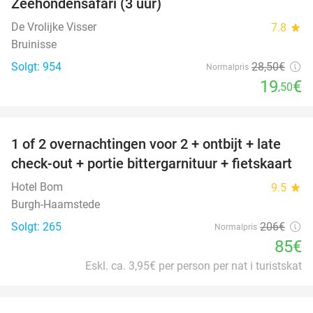
Zeehondensafari (3 uur)
32%
De Vrolijke Visser
7.8
star
Bruinisse
Solgt: 954
28
,50
€
Normalpris
19
€
,50
favorite_border
1 of 2 overnachtingen voor 2 + ontbijt + late
59%
check-out + portie bittergarnituur + fietskaart
Hotel Bom
9.5
star
Burgh-Haamstede
Solgt: 265
206€
Normalpris
85€
Eskl. ca. 3,95€ per person per nat i turistskat
favorite_border