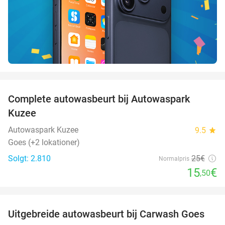
favorite_border
Complete autowasbeurt bij Autowaspark
38%
Kuzee
Autowaspark Kuzee
9.5
star
Goes (+2 lokationer)
Solgt: 2.810
25€
Normalpris
15
€
,50
favorite_border
Uitgebreide autowasbeurt bij Carwash Goes
36%