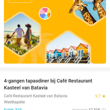
favorite_border
4-gangen tapasdiner bij Café Restaurant
32%
Kasteel van Batavia
Café Restaurant Kasteel van Batavia
9.7
star
Westkapelle
Solgt: 319
42
,50
€
Normalpris