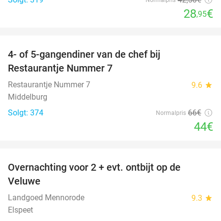
28
€
,95
favorite_border
4- of 5-gangendiner van de chef bij
33%
Restaurantje Nummer 7
Restaurantje Nummer 7
9.6
star
Middelburg
Solgt: 374
66€
Normalpris
44€
favorite_border
Overnachting voor 2 + evt. ontbijt op de
51%
Veluwe
Landgoed Mennorode
9.3
star
Elspeet