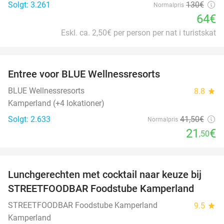
Solgt: 3.261
130€
Normalpris
64€
Eskl. ca. 2,50€ per person per nat i turistskat
favorite_border
Entree voor BLUE Wellnessresorts
48%
BLUE Wellnessresorts
8.8
star
Kamperland (+4 lokationer)
Solgt: 2.633
41
,50
€
Normalpris
21
€
,50
favorite_border
Lunchgerechten met cocktail naar keuze bij
41%
STREETFOODBAR Foodstube Kamperland
STREETFOODBAR Foodstube Kamperland
9.5
star
Kamperland