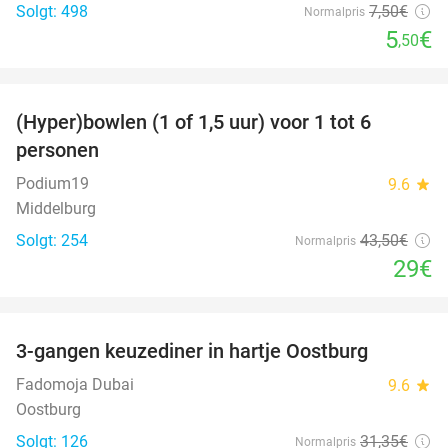
Solgt: 498
7
,50
€
Normalpris
5
€
,50
favorite_border
(Hyper)bowlen (1 of 1,5 uur) voor 1 tot 6
33%
personen
Podium19
9.6
star
Middelburg
Solgt: 254
43
,50
€
Normalpris
29€
favorite_border
3-gangen keuzediner in hartje Oostburg
44%
Fadomoja Dubai
9.6
star
Oostburg
Solgt: 126
31
,35
€
Normalpris