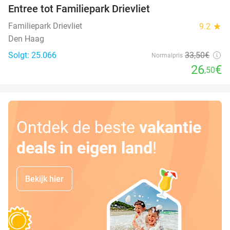
Entree tot Familiepark Drievliet
21%
Familiepark Drievliet
9.2
star
Den Haag
Solgt: 25.066
33
,50
€
Normalpris
26
€
,50
Ontdek de beste
vakantie
deals in eigen land
!
Bekijk hier