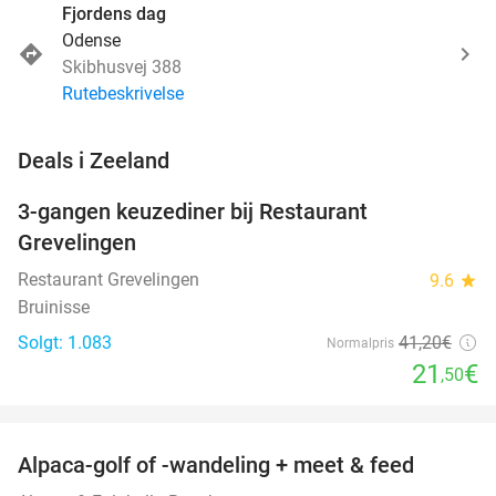
Fjordens dag
Odense
Skibhusvej 388
Rutebeskrivelse
favorite_border
Deals i Zeeland
3-gangen keuzediner bij Restaurant
48%
Grevelingen
Restaurant Grevelingen
9.6
star
Bruinisse
Solgt: 1.083
41
,20
€
Normalpris
21
€
,50
favorite_border
Alpaca-golf of -wandeling + meet & feed
24%