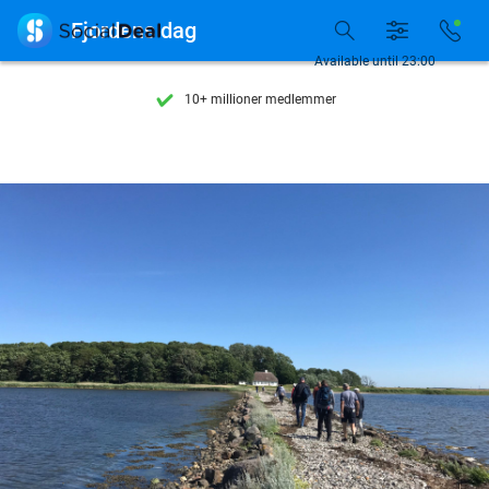
Se flere end 15.000 deals

Fjordens dag
Tilgængelig 7 dage om ugen
Available until 23:00
10+ millioner medlemmer
9,4
baseret på
206.082 anmeldelser
Se flere end 15.000 deals
Tilgængelig 7 dage om ugen
10+ millioner medlemmer