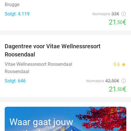
Brugge
Solgt: 4.119
33€
Normalpris
21
€
,50
favorite_border
Dagentree voor Vitae Wellnessresort
49%
Roosendaal
Vitae Wellnessresort Roosendaal
9.6
star
Roosendaal
Solgt: 646
42
,50
€
Normalpris
21
€
,50
Waar gaat jouw