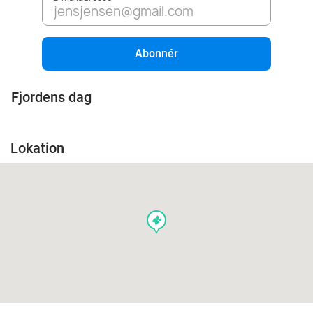
Abonnér
Fjordens dag
Lokation
events