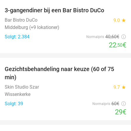
3-gangendiner bij een Bar Bistro DuCo
45%
Bar Bistro DuCo
9.0
star
Middelburg (+9 lokationer)
Solgt: 2.384
40
,60
€
Normalpris
22
€
,50
favorite_border
Gezichtsbehandeling naar keuze (60 of 75
52%
min)
Skin Studio Szar
9.7
star
Wissenkerke
Solgt: 39
60€
Normalpris
29€
favorite_border