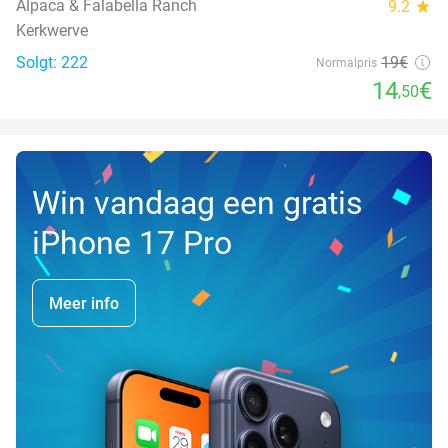
Alpaca & Falabella Ranch
9.2
star
Kerkwerve
Solgt: 222
19€
Normalpris
14
€
,50
Win vandaag een gratis
iPhone 17 Pro
Meer info