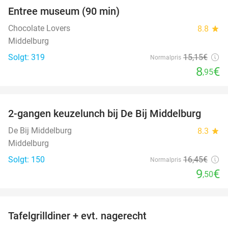
Entree museum (90 min)
41%
Chocolate Lovers
8.8
star
Middelburg
Solgt: 319
15
,15
€
Normalpris
8
€
,95
favorite_border
2-gangen keuzelunch bij De Bij Middelburg
42%
De Bij Middelburg
8.3
star
Middelburg
Solgt: 150
16
,45
€
Normalpris
9
€
,50
favorite_border
Tafelgrilldiner + evt. nagerecht
36%