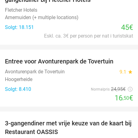
Fletcher Hotels
Arnemuiden (+ multiple locations)
45€
Solgt: 18.151
Eskl. ca. 3€ per person per nat i turistskat
favorite_border
Entree voor Avonturenpark de Tovertuin
34%
Avonturenpark de Tovertuin
9.1
star
Hoogerheide
Solgt: 8.410
24
,95
€
Normalpris
16
€
,50
favorite_border
3-gangendiner met vrije keuze van de kaart bij
43%
Restaurant OASSIS