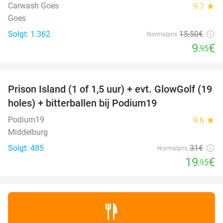
Carwash Goes
9.7
star
Goes
Solgt: 1.362
15
,50
€
Normalpris
9
€
,95
favorite_border
Prison Island (1 of 1,5 uur) + evt. GlowGolf (19
36%
holes) + bitterballen bij Podium19
Podium19
9.6
star
Middelburg
Solgt: 485
31€
Normalpris
19
€
,95