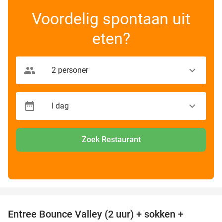
Voordelig spontaan uit
eten?
Zoek Restaurant
favorite_border
Entree Bounce Valley (2 uur) + sokken +
50%