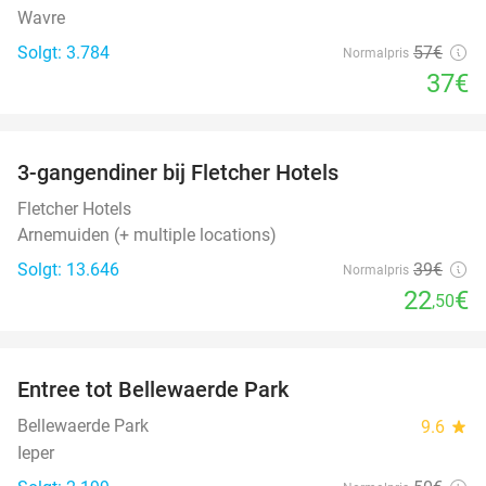
Wavre
Solgt: 3.784
57€
Normalpris
37€
favorite_border
3-gangendiner bij Fletcher Hotels
42%
Fletcher Hotels
Arnemuiden (+ multiple locations)
Solgt: 13.646
39€
Normalpris
22
€
,50
favorite_border
Entree tot Bellewaerde Park
38%
Bellewaerde Park
9.6
star
Ieper