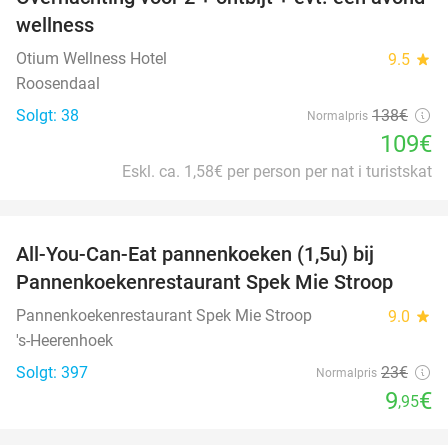
21%
wellness
Otium Wellness Hotel
9.5
star
Roosendaal
Solgt: 38
138€
Normalpris
109€
Eskl. ca. 1,58€ per person per nat i turistskat
favorite_border
All-You-Can-Eat pannenkoeken (1,5u) bij
57%
Pannenkoekenrestaurant Spek Mie Stroop
Pannenkoekenrestaurant Spek Mie Stroop
9.0
star
's-Heerenhoek
Solgt: 397
23€
Normalpris
9
€
,95
favorite_border