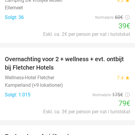
Camping De Vrolijke Molen
9.3
star
Ellemeet
Solgt: 36
60€
Normalpris
39€
Eskl. ca. 2€ per person per nat i turistskat
favorite_border
Overnachting voor 2 + wellness + evt. ontbijt
55%
bij Fletcher Hotels
Wellness-Hotel Fletcher
7.4
star
Kamperland (+9 lokationer)
Solgt: 1.015
175€
Normalpris
79€
Eskl. ca. 3€ per person per nat i turistskat
favorite_border