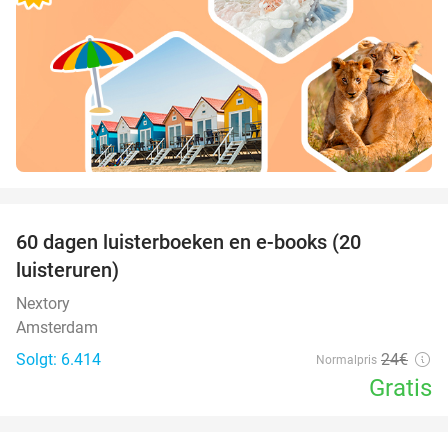
favorite_border
100%
60 dagen luisterboeken en e-books (20
luisteruren)
Nextory
Amsterdam
Solgt: 6.414
24€
Normalpris
Gratis
favorite_border