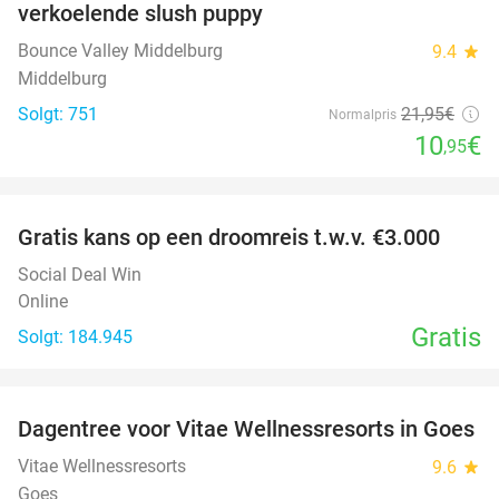
verkoelende slush puppy
Bounce Valley Middelburg
9.4
star
Middelburg
Solgt: 751
21
,95
€
Normalpris
10
€
,95
favorite_border
Gratis kans op een droomreis t.w.v. €3.000
Social Deal Win
Online
Gratis
Solgt: 184.945
favorite_border
Dagentree voor Vitae Wellnessresorts in Goes
49%
Vitae Wellnessresorts
9.6
star
Goes