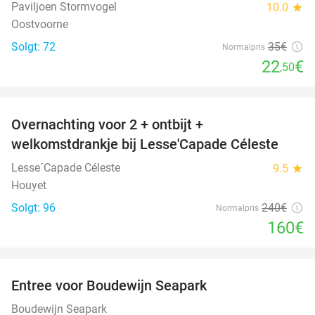
Paviljoen Stormvogel
10.0
star
Oostvoorne
Solgt: 72
35€
Normalpris
22
€
,50
favorite_border
Overnachting voor 2 + ontbijt +
33%
welkomstdrankje bij Lesse'Capade Céleste
Lesse´Capade Céleste
9.5
star
Houyet
Solgt: 96
240€
Normalpris
160€
favorite_border
Entree voor Boudewijn Seapark
35%
Boudewijn Seapark