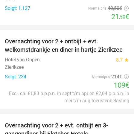
Solgt: 1.127
42
,50
€
Normalpris
21
€
,50
favorite_border
Overnachting voor 2 + ontbijt + evt.
49%
welkomstdrankje en diner in hartje Zierikzee
Hotel van Oppen
8.7
star
Zierikzee
Solgt: 234
214€
Normalpris
109€
Excl. ca. €1,83 p.p.p.n. in sept t/m apr en €2,04 p.p.p.n. in
mei t/m aug toeristenbelasting
favorite_border
Overnachting voor 2 + evt. ontbijt en 3-
gangendiner bij Fletcher Hotels