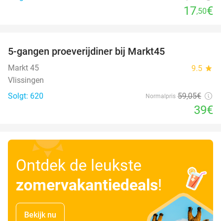
17
€
,50
favorite_border
5-gangen proeverijdiner bij Markt45
34%
Markt 45
9.5
star
Vlissingen
Solgt: 620
59
,05
€
Normalpris
39€
Ontdek de leukste
zomervakantiedeals
!
Bekijk nu