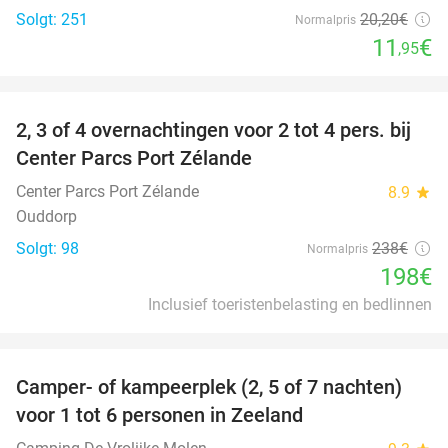
Solgt: 251
20
,20
€
Normalpris
11
€
,95
favorite_border
2, 3 of 4 overnachtingen voor 2 tot 4 pers. bij
17%
Center Parcs Port Zélande
Center Parcs Port Zélande
8.9
star
Ouddorp
Solgt: 98
238€
Normalpris
198€
Inclusief toeristenbelasting en bedlinnen
favorite_border
Camper- of kampeerplek (2, 5 of 7 nachten)
35%
voor 1 tot 6 personen in Zeeland