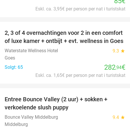
85€
Eskl. ca. 3,95€ per person per nat i turistskat
favorite_border
2, 3 of 4 overnachtingen voor 2 in een comfort
of luxe kamer + ontbijt + evt. wellness in Goes
Waterstate Wellness Hotel
9.3
star
Goes
282
€
Solgt: 65
,94
Eskl. ca. 1,65€ per person per nat i turistskat
favorite_border
Entree Bounce Valley (2 uur) + sokken +
50%
verkoelende slush puppy
Bounce Valley Middelburg
9.4
star
Middelburg