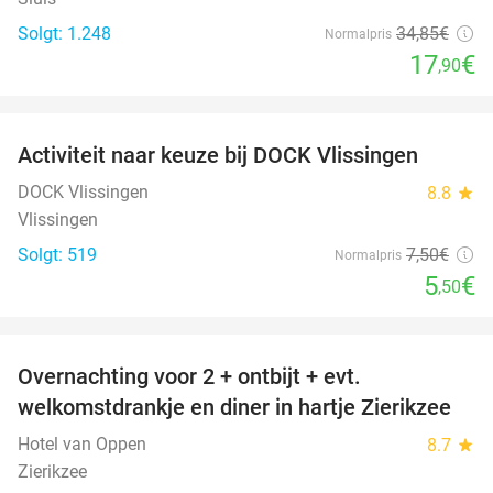
Solgt: 1.248
34
,85
€
Normalpris
17
€
,90
favorite_border
Activiteit naar keuze bij DOCK Vlissingen
27%
DOCK Vlissingen
8.8
star
Vlissingen
Solgt: 519
7
,50
€
Normalpris
5
€
,50
favorite_border
Overnachting voor 2 + ontbijt + evt.
49%
welkomstdrankje en diner in hartje Zierikzee
Hotel van Oppen
8.7
star
Zierikzee