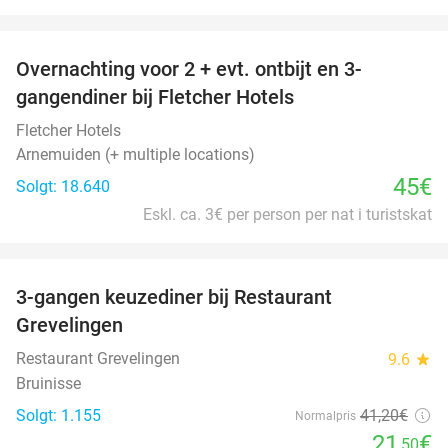
favorite_border
Overnachting voor 2 + evt. ontbijt en 3-
gangendiner bij Fletcher Hotels
Fletcher Hotels
Arnemuiden (+ multiple locations)
45€
Solgt: 18.640
Eskl. ca. 3€ per person per nat i turistskat
favorite_border
3-gangen keuzediner bij Restaurant
48%
Grevelingen
Restaurant Grevelingen
9.6
star
Bruinisse
Solgt: 1.155
41
,20
€
Normalpris
21
€
,50