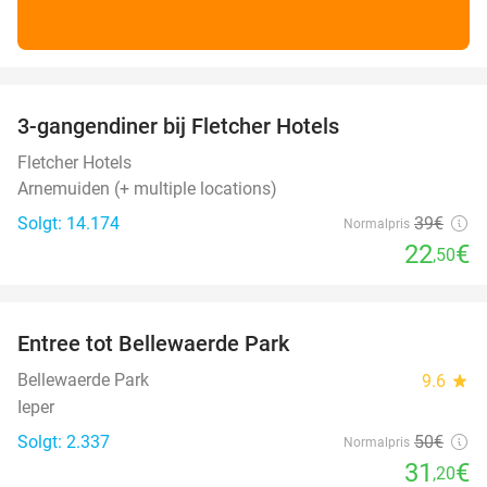
favorite_border
3-gangendiner bij Fletcher Hotels
42%
Fletcher Hotels
Arnemuiden (+ multiple locations)
Solgt: 14.174
39€
Normalpris
22
€
,50
favorite_border
Entree tot Bellewaerde Park
38%
Bellewaerde Park
9.6
star
Ieper
Solgt: 2.337
50€
Normalpris
31
€
,20