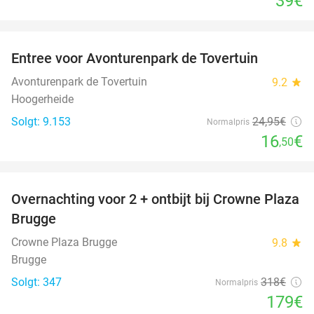
39€
favorite_border
Entree voor Avonturenpark de Tovertuin
34%
Avonturenpark de Tovertuin
9.2
star
Hoogerheide
Solgt: 9.153
24
,95
€
Normalpris
16
€
,50
favorite_border
Overnachting voor 2 + ontbijt bij Crowne Plaza
44%
Brugge
Crowne Plaza Brugge
9.8
star
Brugge
Solgt: 347
318€
Normalpris
179€