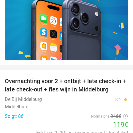
favorite_border
Overnachting voor 2 + ontbijt + late check-in +
52%
late check-out + fles wijn in Middelburg
De Bij Middelburg
8.2
star
Middelburg
Solgt: 86
246€
Normalpris
119€
Eskl. ca. 2,75€ per person per nat i turistskat