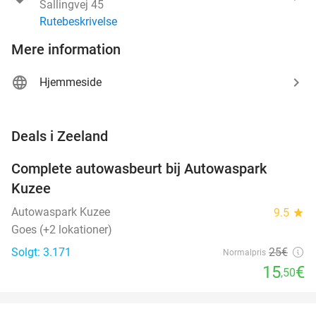
Sallingvej 45
Rutebeskrivelse
Mere information
Hjemmeside
favorite_border
Deals i Zeeland
Complete autowasbeurt bij Autowaspark
38%
Kuzee
Autowaspark Kuzee
9.5
star
Goes (+2 lokationer)
Solgt: 3.171
25€
Normalpris
15
€
,50
favorite_border