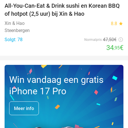
All-You-Can-Eat & Drink sushi en Korean BBQ
26%
NYT I
of hotpot (2,5 uur) bij Xin & Hao
DAG
Xin & Hao
8.8
star
Steenbergen
Solgt: 78
47
,50
€
Normalpris
34
€
,95
Win vandaag een gratis
iPhone 17 Pro
Meer info