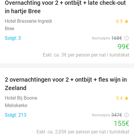
Overnachting voor 2 + ontbijt + late check-out
41%
NYT I
in hartje Bree
DAG
Hotel Brasserie Ingredi
8.9
star
Bree
Solgt: 3
168€
Normalpris
99€
Eskl. ca. 3€ per person per nat i turistskat
favorite_border
2 overnachtingen voor 2 + ontbijt + fles wijn in
55%
Zeeland
Hotel Bij Boone
9.4
star
Meliskerke
Solgt: 213
347€
Normalpris
155€
Eskl. ca. 2,05€ per person per nat i turistskat