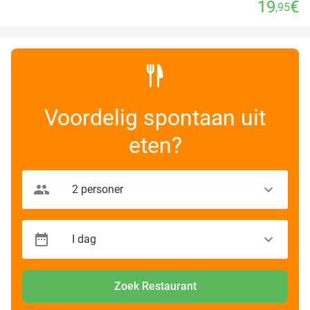
19
€
,95
Voordelig spontaan uit
eten?
Zoek Restaurant