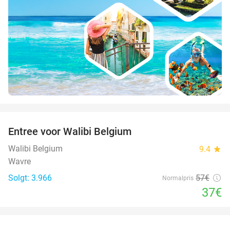
favorite_border
Entree voor Walibi Belgium
35%
Walibi Belgium
9.4
star
Wavre
Solgt: 3.966
57€
Normalpris
37€
favorite_border