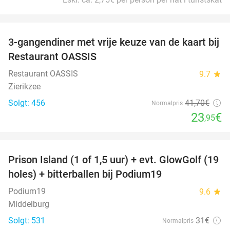
favorite_border
3-gangendiner met vrije keuze van de kaart bij
43%
Restaurant OASSIS
Restaurant OASSIS
9.7
star
Zierikzee
Solgt: 456
41
,70
€
Normalpris
23
€
,95
favorite_border
Prison Island (1 of 1,5 uur) + evt. GlowGolf (19
36%
holes) + bitterballen bij Podium19
Podium19
9.6
star
Middelburg
Solgt: 531
31€
Normalpris