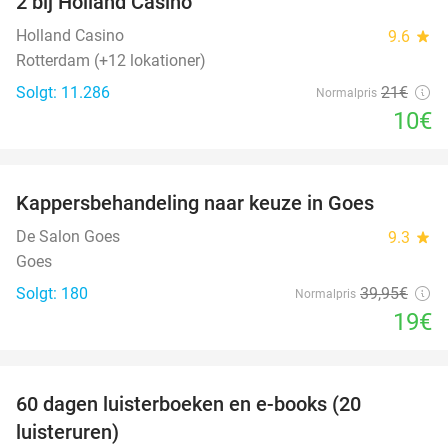
2 bij Holland Casino
Holland Casino
9.6
star
Rotterdam (+12 lokationer)
Solgt: 11.286
21€
Normalpris
10€
favorite_border
Kappersbehandeling naar keuze in Goes
52%
De Salon Goes
9.3
star
Goes
Solgt: 180
39
,95
€
Normalpris
19€
favorite_border
100%
60 dagen luisterboeken en e-books (20
luisteruren)