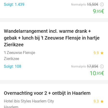
Solgt: 1.439
15
,50
€
Normalpris
9
€
,95
favorite_border
Wandelarrangement incl. warme drank +
39%
gebak + lunch bij 't Zeeuwse Flensje in hartje
Zierikzee
‘t Zeeuwse Flensje
9.9
star
Zierikzee
Solgt: 108
17
,85
€
Normalpris
10
€
,95
favorite_border
Overnachting voor 2 + ontbijt in Haarlem
20%
Hotel ibis Styles Haarlem City
9.3
star
Haarlem