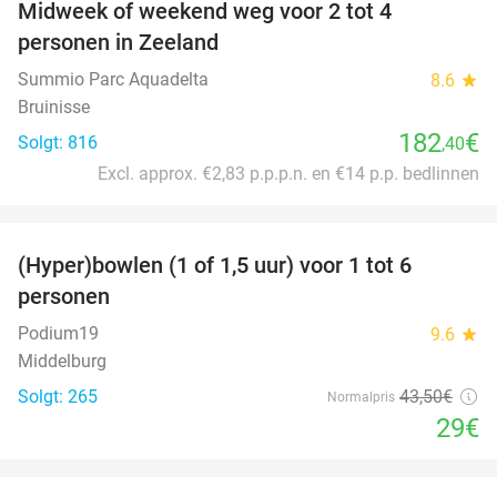
Midweek of weekend weg voor 2 tot 4
personen in Zeeland
Summio Parc Aquadelta
8.6
star
Bruinisse
182
€
Solgt: 816
,40
Excl. approx. €2,83 p.p.p.n. en €14 p.p. bedlinnen
favorite_border
(Hyper)bowlen (1 of 1,5 uur) voor 1 tot 6
33%
personen
Podium19
9.6
star
Middelburg
Solgt: 265
43
,50
€
Normalpris
29€
favorite_border