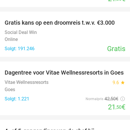
favorite_border
Gratis kans op een droomreis t.w.v. €3.000
Social Deal Win
Online
Gratis
Solgt: 191.246
favorite_border
Dagentree voor Vitae Wellnessresorts in Goes
49%
Vitae Wellnessresorts
9.6
star
Goes
Solgt: 1.221
42
,50
€
Normalpris
21
€
,50
favorite_border