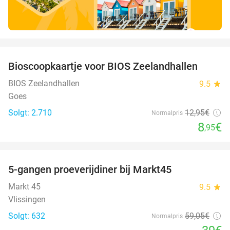
favorite_border
Bioscoopkaartje voor BIOS Zeelandhallen
31%
BIOS Zeelandhallen
9.5
star
Goes
Solgt: 2.710
12
,95
€
Normalpris
8
€
,95
favorite_border
5-gangen proeverijdiner bij Markt45
34%
Markt 45
9.5
star
Vlissingen
Solgt: 632
59
,05
€
Normalpris