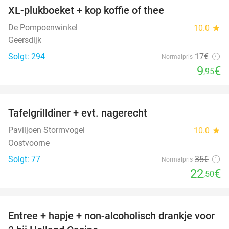
XL-plukboeket + kop koffie of thee
41%
De Pompoenwinkel
10.0
star
Geersdijk
Solgt: 294
17€
Normalpris
9
€
,95
favorite_border
Tafelgrilldiner + evt. nagerecht
36%
Paviljoen Stormvogel
10.0
star
Oostvoorne
Solgt: 77
35€
Normalpris
22
€
,50
favorite_border
Entree + hapje + non-alcoholisch drankje voor
52%