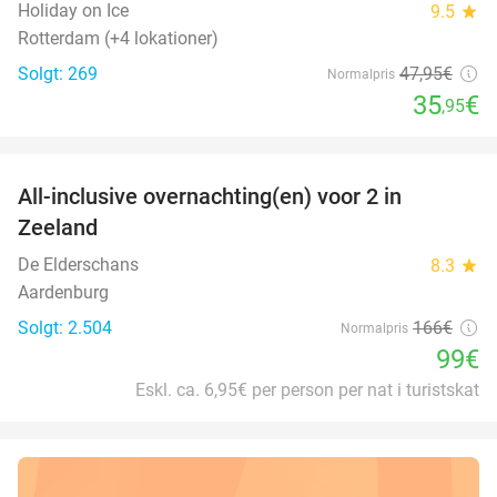
Holiday on Ice
9.5
star
Rotterdam (+4 lokationer)
Solgt: 269
47
,95
€
Normalpris
35
€
,95
favorite_border
All-inclusive overnachting(en) voor 2 in
40%
Zeeland
De Elderschans
8.3
star
Aardenburg
Solgt: 2.504
166€
Normalpris
99€
Eskl. ca. 6,95€ per person per nat i turistskat