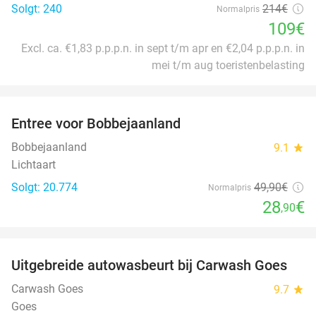
Solgt: 240
214€
Normalpris
109€
Excl. ca. €1,83 p.p.p.n. in sept t/m apr en €2,04 p.p.p.n. in
mei t/m aug toeristenbelasting
favorite_border
Entree voor Bobbejaanland
42%
Bobbejaanland
9.1
star
Lichtaart
Solgt: 20.774
49
,90
€
Normalpris
28
€
,90
favorite_border
Uitgebreide autowasbeurt bij Carwash Goes
36%
Carwash Goes
9.7
star
Goes