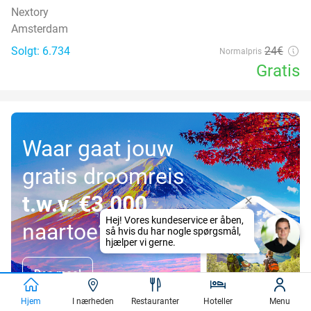
Nextory
Amsterdam
Solgt: 6.734
24€
Normalpris
Gratis
Waar gaat jouw
gratis droomreis
t.w.v. €3.000
naartoe?
Doe mee!
Hjem
I nærheden
Restauranter
Hoteller
Menu