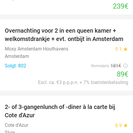
239€
favorite_border
Overnachting voor 2 in een queen kamer +
51%
welkomstdrankje + evt. ontbijt in Amsterdam
Moxy Amsterdam Houthavens
9.1
star
Amsterdam
Solgt: 802
181€
Normalpris
89€
Excl. ca. €3 p.p.p.n. + 7% toeristenbelasting
favorite_border
2- of 3-gangenlunch of -diner à la carte bij
49%
Cote d'Azur
Cote d'Azur
8.9
star
Sluis