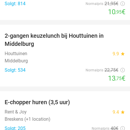
Solgt: 814
21
,95
€
Normalpris
10
€
,95
favorite_border
2-gangen keuzelunch bij Houttuinen in
40%
Middelburg
Houttuinen
9.9
star
Middelburg
Solgt: 534
22
,75
€
Normalpris
13
€
,75
favorite_border
E-chopper huren (3,5 uur)
40%
Rent & Joy
9.4
star
Breskens (+1 location)
Solgt: 205
40€
Normalpris