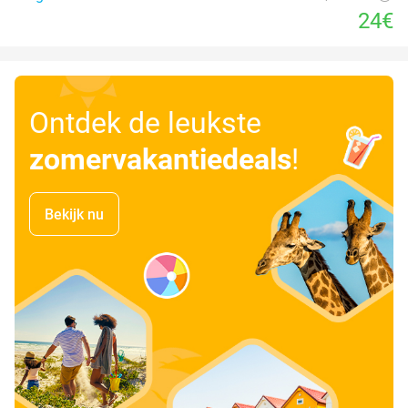
24€
Ontdek de leukste
zomervakantiedeals
!
Bekijk nu