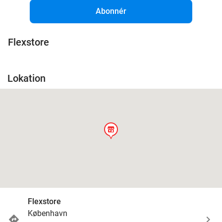
Abonnér
Flexstore
Lokation
store
Flexstore
København