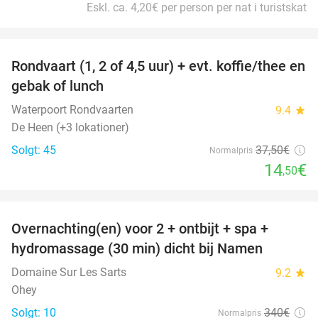
Eskl. ca. 4,20€ per person per nat i turistskat
favorite_border
Rondvaart (1, 2 of 4,5 uur) + evt. koffie/thee en
61%
gebak of lunch
Waterpoort Rondvaarten
9.4
star
De Heen (+3 lokationer)
Solgt: 45
37
,50
€
Normalpris
14
€
,50
favorite_border
Overnachting(en) voor 2 + ontbijt + spa +
30%
hydromassage (30 min) dicht bij Namen
Domaine Sur Les Sarts
9.2
star
Ohey
Solgt: 10
340€
Normalpris