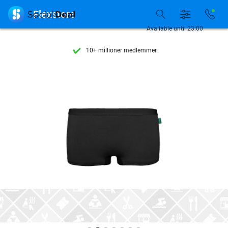
Se flere end 15.000 deals

Flexstore
Tilgængelig 7 dage om ugen
Available until 23:00
10+ millioner medlemmer
9,4
baseret på
206.559 anmeldelser
Se flere end 15.000 deals
Tilgængelig 7 dage om ugen
10+ millioner medlemmer