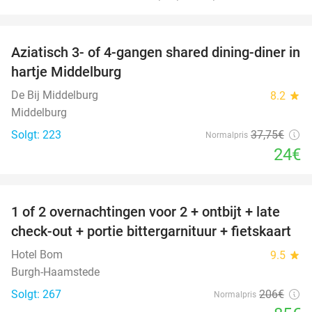
favorite_border
Aziatisch 3- of 4-gangen shared dining-diner in
36%
hartje Middelburg
De Bij Middelburg
8.2
star
Middelburg
Solgt: 223
37
,75
€
Normalpris
24€
favorite_border
1 of 2 overnachtingen voor 2 + ontbijt + late
59%
check-out + portie bittergarnituur + fietskaart
Hotel Bom
9.5
star
Burgh-Haamstede
Solgt: 267
206€
Normalpris