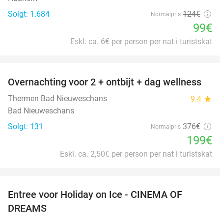
Solgt: 1.684
124€
Normalpris
99€
Eskl. ca. 6€ per person per nat i turistskat
favorite_border
Overnachting voor 2 + ontbijt + dag wellness
47%
Thermen Bad Nieuweschans
9.4
star
Bad Nieuweschans
Solgt: 131
376€
Normalpris
199€
Eskl. ca. 2,50€ per person per nat i turistskat
favorite_border
Entree voor Holiday on Ice - CINEMA OF
25%
DREAMS