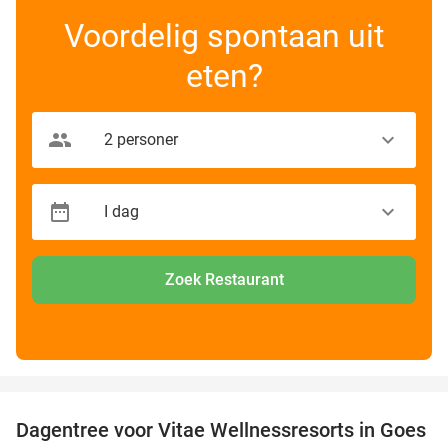
Voordelig spontaan uit
eten?
Zoek Restaurant
favorite_border
Dagentree voor Vitae Wellnessresorts in Goes
49%