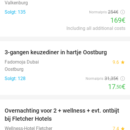
Valkenburg
Solgt: 135
254€
Normalpris
169€
Including all additional costs
favorite_border
3-gangen keuzediner in hartje Oostburg
44%
Fadomoja Dubai
9.6
star
Oostburg
Solgt: 128
31
,35
€
Normalpris
17
€
,50
favorite_border
Overnachting voor 2 + wellness + evt. ontbijt
55%
bij Fletcher Hotels
Wellness-Hotel Fletcher
7.4
star