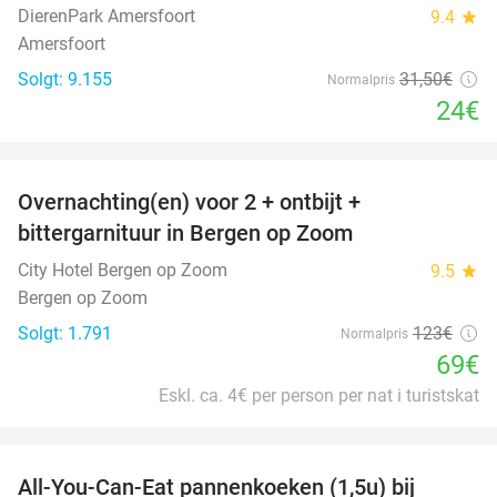
DierenPark Amersfoort
9.4
star
Amersfoort
Solgt: 9.155
31
,50
€
Normalpris
24€
favorite_border
Overnachting(en) voor 2 + ontbijt +
44%
bittergarnituur in Bergen op Zoom
City Hotel Bergen op Zoom
9.5
star
Bergen op Zoom
Solgt: 1.791
123€
Normalpris
69€
Eskl. ca. 4€ per person per nat i turistskat
favorite_border
All-You-Can-Eat pannenkoeken (1,5u) bij
57%