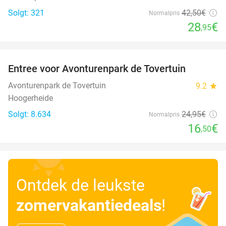
Solgt: 321
42
,50
€
Normalpris
28
€
,95
favorite_border
Entree voor Avonturenpark de Tovertuin
34%
Avonturenpark de Tovertuin
9.2
star
Hoogerheide
Solgt: 8.634
24
,95
€
Normalpris
16
€
,50
Ontdek de leukste
zomervakantiedeals
!