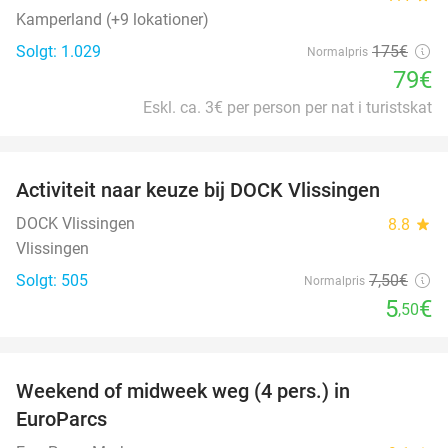
Kamperland (+9 lokationer)
Solgt: 1.029
175€
Normalpris
79€
Eskl. ca. 3€ per person per nat i turistskat
favorite_border
Activiteit naar keuze bij DOCK Vlissingen
27%
DOCK Vlissingen
8.8
star
Vlissingen
Solgt: 505
7
,50
€
Normalpris
5
€
,50
favorite_border
Weekend of midweek weg (4 pers.) in
25%
EuroParcs