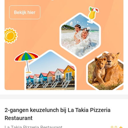
Bekijk hier
favorite_border
2-gangen keuzelunch bij La Takia Pizzeria
42%
Restaurant
La Takia Pizzeria Restaurant
9.0
star