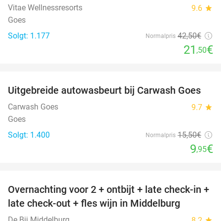
Vitae Wellnessresorts
9.6
star
Goes
Solgt: 1.177
42
,50
€
Normalpris
21
€
,50
favorite_border
Uitgebreide autowasbeurt bij Carwash Goes
36%
Carwash Goes
9.7
star
Goes
Solgt: 1.400
15
,50
€
Normalpris
9
€
,95
favorite_border
Overnachting voor 2 + ontbijt + late check-in +
52%
late check-out + fles wijn in Middelburg
De Bij Middelburg
8.2
star