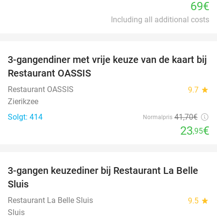
69€
Including all additional costs
favorite_border
3-gangendiner met vrije keuze van de kaart bij
43%
Restaurant OASSIS
Restaurant OASSIS
9.7
star
Zierikzee
Solgt: 414
41
,70
€
Normalpris
23
€
,95
favorite_border
3-gangen keuzediner bij Restaurant La Belle
47%
Sluis
Restaurant La Belle Sluis
9.5
star
Sluis