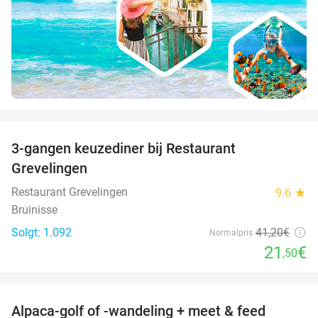
favorite_border
3-gangen keuzediner bij Restaurant
48%
Grevelingen
Restaurant Grevelingen
9.6
star
Bruinisse
Solgt: 1.092
41
,20
€
Normalpris
21
€
,50
favorite_border
Alpaca-golf of -wandeling + meet & feed
24%