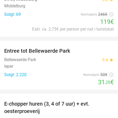
Middelburg
Solgt: 69
246€
Normalpris
119€
Eskl. ca. 2,75€ per person per nat i turistskat
favorite_border
Entree tot Bellewaerde Park
38%
Bellewaerde Park
9.6
star
Ieper
Solgt: 2.220
50€
Normalpris
31
€
,20
favorite_border
E-chopper huren (3, 4 of 7 uur) + evt.
39%
oesterproeverij