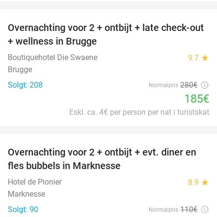
favorite_border
Overnachting voor 2 + ontbijt + late check-out
34%
+ wellness in Brugge
Boutiquehotel Die Swaene
9.7
star
Brugge
Solgt: 208
280€
Normalpris
185€
Eskl. ca. 4€ per person per nat i turistskat
favorite_border
Overnachting voor 2 + ontbijt + evt. diner en
37%
fles bubbels in Marknesse
Hotel de Pionier
8.9
star
Marknesse
Solgt: 90
110€
Normalpris