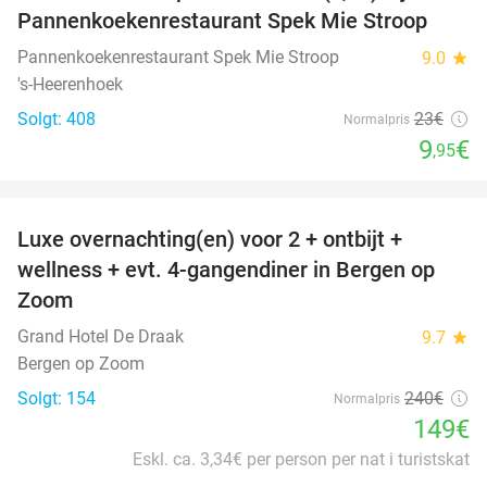
Pannenkoekenrestaurant Spek Mie Stroop
Pannenkoekenrestaurant Spek Mie Stroop
9.0
star
's-Heerenhoek
Solgt: 408
23€
Normalpris
9
€
,95
favorite_border
Luxe overnachting(en) voor 2 + ontbijt +
38%
wellness + evt. 4-gangendiner in Bergen op
Zoom
Grand Hotel De Draak
9.7
star
Bergen op Zoom
Solgt: 154
240€
Normalpris
149€
Eskl. ca. 3,34€ per person per nat i turistskat