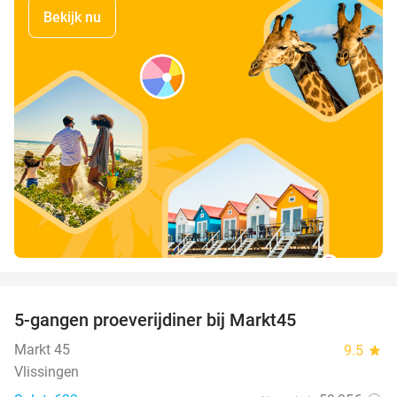
Bekijk nu
favorite_border
5-gangen proeverijdiner bij Markt45
34%
Markt 45
9.5
star
Vlissingen