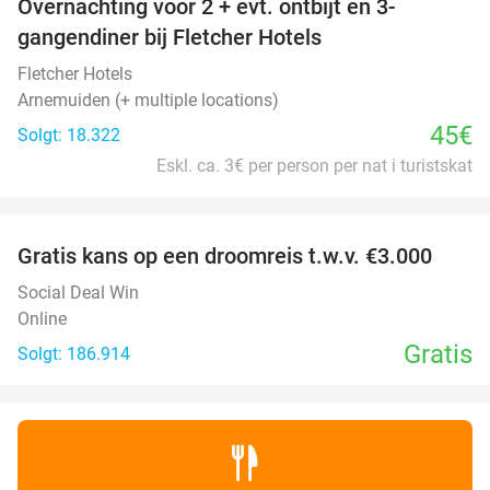
Overnachting voor 2 + evt. ontbijt en 3-
gangendiner bij Fletcher Hotels
Fletcher Hotels
Arnemuiden (+ multiple locations)
45€
Solgt: 18.322
Eskl. ca. 3€ per person per nat i turistskat
favorite_border
Gratis kans op een droomreis t.w.v. €3.000
Social Deal Win
Online
Gratis
Solgt: 186.914