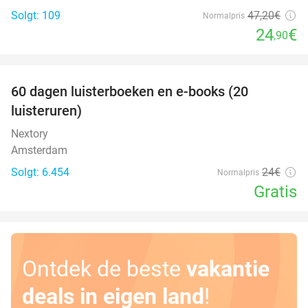
Solgt: 109
47
,20
€
Normalpris
24
€
,90
favorite_border
100%
60 dagen luisterboeken en e-books (20
luisteruren)
Nextory
Amsterdam
Solgt: 6.454
24€
Normalpris
Gratis
Ontdek de beste
vakantie
deals in eigen land
!