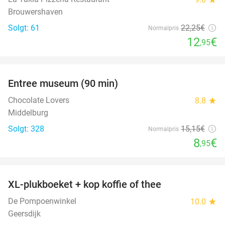
Brouwershaven
Solgt: 61
22
,25
€
Normalpris
12
€
,95
favorite_border
Entree museum (90 min)
41%
Chocolate Lovers
8.8
star
Middelburg
Solgt: 328
15
,15
€
Normalpris
8
€
,95
favorite_border
XL-plukboeket + kop koffie of thee
41%
De Pompoenwinkel
10.0
star
Geersdijk