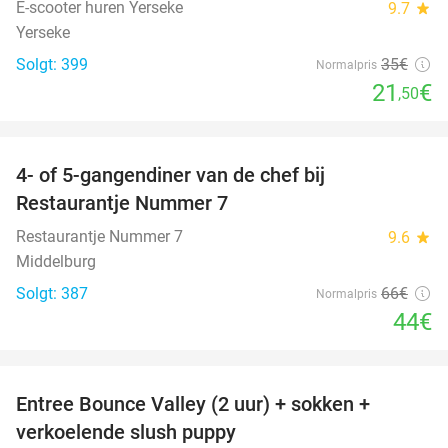
E-scooter huren Yerseke
9.7
star
Yerseke
Solgt: 399
35€
Normalpris
21
€
,50
favorite_border
4- of 5-gangendiner van de chef bij
33%
Restaurantje Nummer 7
Restaurantje Nummer 7
9.6
star
Middelburg
Solgt: 387
66€
Normalpris
44€
favorite_border
Entree Bounce Valley (2 uur) + sokken +
50%
verkoelende slush puppy