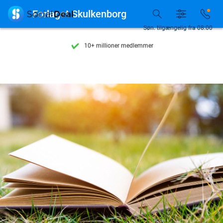
Se flere end 15.000 deals

Forlaget Skulkenborg
Tilgængelig 7 dage om ugen
Søn. tilgængelig fra 08:00
10+ millioner medlemmer
9,4
baseret på
206.239 anmeldelser
Se flere end 15.000 deals
Tilgængelig 7 dage om ugen
10+ millioner medlemmer