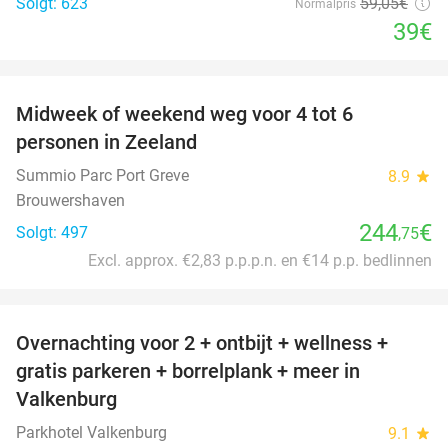
Solgt: 623
59
,05
€
Normalpris
39€
favorite_border
Midweek of weekend weg voor 4 tot 6
personen in Zeeland
Summio Parc Port Greve
8.9
star
Brouwershaven
244
€
Solgt: 497
,75
Excl. approx. €2,83 p.p.p.n. en €14 p.p. bedlinnen
favorite_border
Overnachting voor 2 + ontbijt + wellness +
33%
gratis parkeren + borrelplank + meer in
Valkenburg
Parkhotel Valkenburg
9.1
star