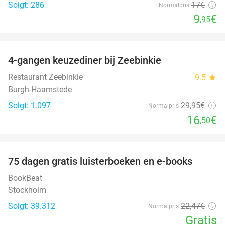
Solgt: 286
17€
Normalpris
9
€
,95
favorite_border
4-gangen keuzediner bij Zeebinkie
45%
Restaurant Zeebinkie
9.5
star
Burgh-Haamstede
Solgt: 1.097
29
,95
€
Normalpris
16
€
,50
favorite_border
100%
75 dagen gratis luisterboeken en e-books
BookBeat
Stockholm
Solgt: 39.312
22
,47
€
Normalpris
Gratis