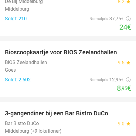
De Bij Middelburg
8.2
star
Middelburg
Solgt: 210
37
,75
€
Normalpris
24€
favorite_border
Bioscoopkaartje voor BIOS Zeelandhallen
31%
BIOS Zeelandhallen
9.5
star
Goes
Solgt: 2.602
12
,95
€
Normalpris
8
€
,95
favorite_border
3-gangendiner bij een Bar Bistro DuCo
45%
Bar Bistro DuCo
9.0
star
Middelburg (+9 lokationer)