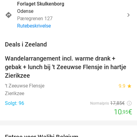
Forlaget Skulkenborg
Odense
Pæregrenen 127
Rutebeskrivelse
favorite_border
Deals i Zeeland
Wandelarrangement incl. warme drank +
39%
NYT I
gebak + lunch bij 't Zeeuwse Flensje in hartje
DAG
Zierikzee
‘t Zeeuwse Flensje
9.9
star
Zierikzee
Solgt: 96
17
,85
€
Normalpris
10
€
,95
favorite_border
Entree voor Walibi Belgium