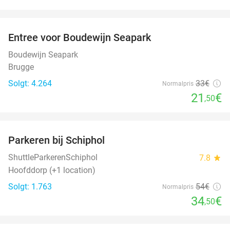
favorite_border
Entree voor Boudewijn Seapark
35%
Boudewijn Seapark
Brugge
Solgt: 4.264
33€
Normalpris
21
€
,50
favorite_border
Parkeren bij Schiphol
36%
ShuttleParkerenSchiphol
7.8
star
Hoofddorp (+1 location)
Solgt: 1.763
54€
Normalpris
34
€
,50