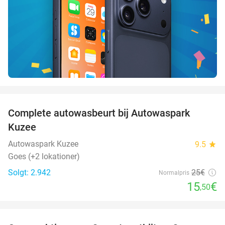
favorite_border
Complete autowasbeurt bij Autowaspark
38%
Kuzee
Autowaspark Kuzee
9.5
star
Goes (+2 lokationer)
Solgt: 2.942
25€
Normalpris
15
€
,50
favorite_border