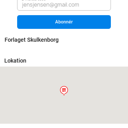
Abonnér
Forlaget Skulkenborg
Lokation
store