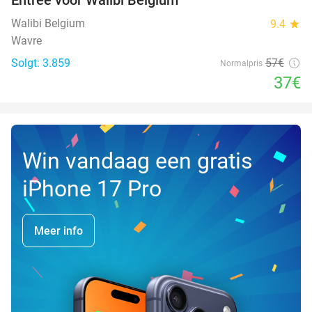
35%
Walibi Belgium
9.4
star
Wavre
Solgt: 3.859
57€
Normalpris
37€
Win vandaag een gratis
iPhone 17 Pro
Meer info