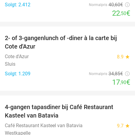
Solgt: 2.412
40
,60
€
Normalpris
22
€
,50
favorite_border
2- of 3-gangenlunch of -diner à la carte bij
49%
Cote d'Azur
Cote d'Azur
8.9
star
Sluis
Solgt: 1.209
34
,85
€
Normalpris
17
€
,90
favorite_border
4-gangen tapasdiner bij Café Restaurant
32%
Kasteel van Batavia
Café Restaurant Kasteel van Batavia
9.7
star
Westkapelle