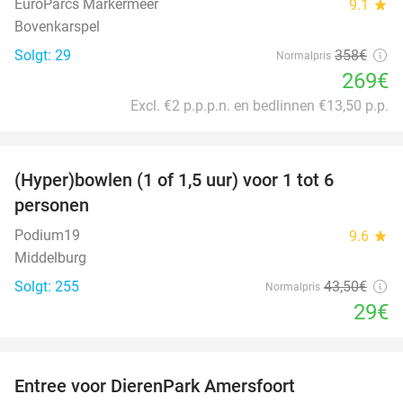
EuroParcs Markermeer
9.1
star
Bovenkarspel
Solgt: 29
358€
Normalpris
269€
Excl. €2 p.p.p.n. en bedlinnen €13,50 p.p.
favorite_border
(Hyper)bowlen (1 of 1,5 uur) voor 1 tot 6
33%
personen
Podium19
9.6
star
Middelburg
Solgt: 255
43
,50
€
Normalpris
29€
favorite_border
Entree voor DierenPark Amersfoort
24%