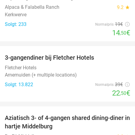
Alpaca & Falabella Ranch
9.2
star
Kerkwerve
Solgt: 233
19€
Normalpris
14
€
,50
favorite_border
3-gangendiner bij Fletcher Hotels
42%
Fletcher Hotels
Arnemuiden (+ multiple locations)
Solgt: 13.822
39€
Normalpris
22
€
,50
favorite_border
Aziatisch 3- of 4-gangen shared dining-diner in
36%
hartje Middelburg