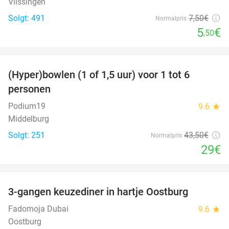
Vlissingen
Solgt: 491
7
,50
€
Normalpris
5
€
,50
favorite_border
(Hyper)bowlen (1 of 1,5 uur) voor 1 tot 6
33%
personen
Podium19
9.6
star
Middelburg
Solgt: 251
43
,50
€
Normalpris
29€
favorite_border
3-gangen keuzediner in hartje Oostburg
44%
Fadomoja Dubai
9.6
star
Oostburg