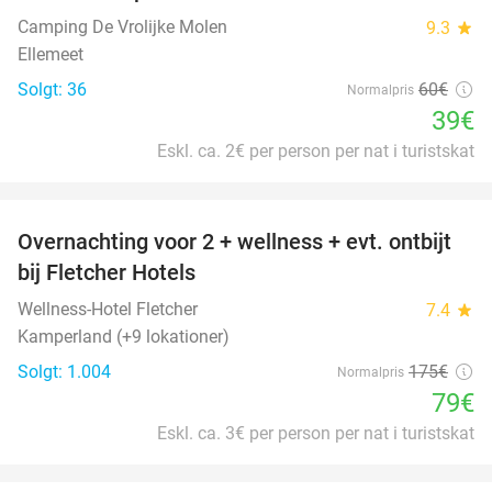
Camping De Vrolijke Molen
9.3
star
Ellemeet
Solgt: 36
60€
Normalpris
39€
Eskl. ca. 2€ per person per nat i turistskat
favorite_border
Overnachting voor 2 + wellness + evt. ontbijt
55%
bij Fletcher Hotels
Wellness-Hotel Fletcher
7.4
star
Kamperland (+9 lokationer)
Solgt: 1.004
175€
Normalpris
79€
Eskl. ca. 3€ per person per nat i turistskat
favorite_border