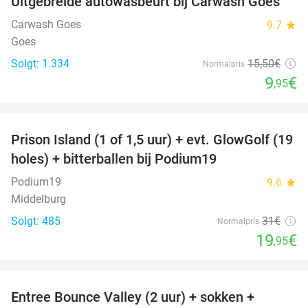
Uitgebreide autowasbeurt bij Carwash Goes
36%
Carwash Goes
9.7
star
Goes
Solgt: 1.334
15
,50
€
Normalpris
9
€
,95
favorite_border
Prison Island (1 of 1,5 uur) + evt. GlowGolf (19
36%
holes) + bitterballen bij Podium19
Podium19
9.6
star
Middelburg
Solgt: 485
31€
Normalpris
19
€
,95
favorite_border
Entree Bounce Valley (2 uur) + sokken +
50%