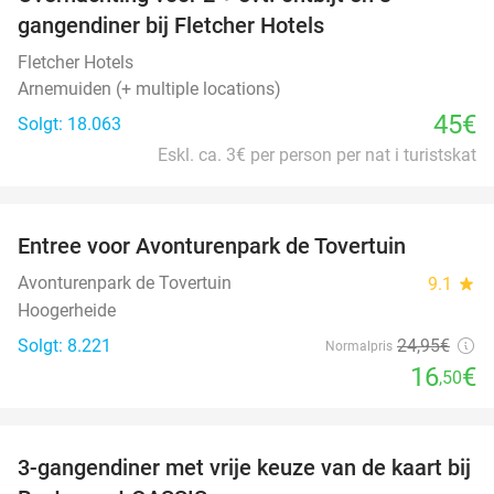
gangendiner bij Fletcher Hotels
Fletcher Hotels
Arnemuiden (+ multiple locations)
45€
Solgt: 18.063
Eskl. ca. 3€ per person per nat i turistskat
favorite_border
Entree voor Avonturenpark de Tovertuin
34%
Avonturenpark de Tovertuin
9.1
star
Hoogerheide
Solgt: 8.221
24
,95
€
Normalpris
16
€
,50
favorite_border
3-gangendiner met vrije keuze van de kaart bij
43%