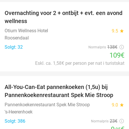
Overnachting voor 2 + ontbijt + evt. een avond
21%
wellness
Otium Wellness Hotel
9.5
star
Roosendaal
Solgt: 32
138€
Normalpris
109€
Eskl. ca. 1,58€ per person per nat i turistskat
favorite_border
All-You-Can-Eat pannenkoeken (1,5u) bij
57%
Pannenkoekenrestaurant Spek Mie Stroop
Pannenkoekenrestaurant Spek Mie Stroop
9.0
star
's-Heerenhoek
Solgt: 386
23€
Normalpris