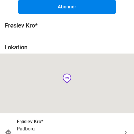
Abonnér
Frøslev Kro*
Lokation
hotel
Frøslev Kro*
Padborg