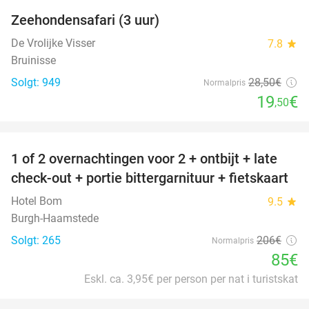
Zeehondensafari (3 uur)
32%
De Vrolijke Visser
7.8
star
Bruinisse
Solgt: 949
28
,50
€
Normalpris
19
€
,50
favorite_border
1 of 2 overnachtingen voor 2 + ontbijt + late
59%
check-out + portie bittergarnituur + fietskaart
Hotel Bom
9.5
star
Burgh-Haamstede
Solgt: 265
206€
Normalpris
85€
Eskl. ca. 3,95€ per person per nat i turistskat