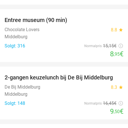
favorite_border
Entree museum (90 min)
41%
Chocolate Lovers
8.8
star
Middelburg
Solgt: 316
15
,15
€
Normalpris
8
€
,95
favorite_border
2-gangen keuzelunch bij De Bij Middelburg
42%
De Bij Middelburg
8.3
star
Middelburg
Solgt: 148
16
,45
€
Normalpris
9
€
,50
favorite_border