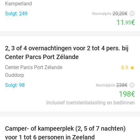
Kamperland
Solgt: 249
20
,20
€
Normalpris
11
€
,95
favorite_border
2, 3 of 4 overnachtingen voor 2 tot 4 pers. bij
17%
Center Parcs Port Zélande
Center Parcs Port Zélande
8.9
star
Ouddorp
Solgt: 98
238€
Normalpris
198€
Inclusief toeristenbelasting en bedlinnen
favorite_border
Camper- of kampeerplek (2, 5 of 7 nachten)
35%
voor 1 tot 6 personen in Zeeland