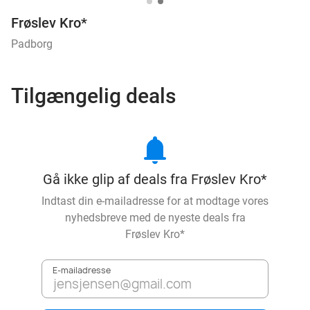
Frøslev Kro*
Padborg
Tilgængelig deals
notifications
Gå ikke glip af deals fra Frøslev Kro*
Indtast din e-mailadresse for at modtage vores
nyhedsbreve med de nyeste deals fra
Frøslev Kro*
E-mailadresse