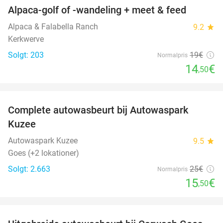
Alpaca-golf of -wandeling + meet & feed
24%
Alpaca & Falabella Ranch
9.2
star
Kerkwerve
Solgt: 203
19€
Normalpris
14
€
,50
favorite_border
Complete autowasbeurt bij Autowaspark
38%
Kuzee
Autowaspark Kuzee
9.5
star
Goes (+2 lokationer)
Solgt: 2.663
25€
Normalpris
15
€
,50
favorite_border