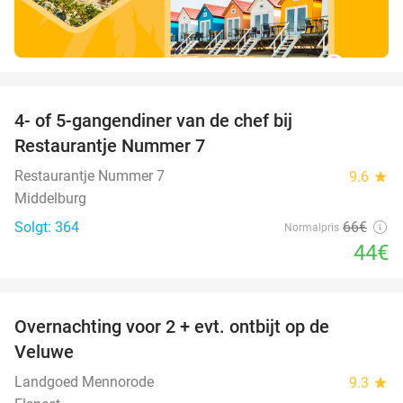
favorite_border
4- of 5-gangendiner van de chef bij
33%
Restaurantje Nummer 7
Restaurantje Nummer 7
9.6
star
Middelburg
Solgt: 364
66€
Normalpris
44€
favorite_border
Overnachting voor 2 + evt. ontbijt op de
51%
Veluwe
Landgoed Mennorode
9.3
star