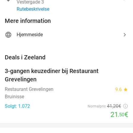
Vestergade 3
Rutebeskrivelse
Mere information
Hjemmeside
favorite_border
Deals i Zeeland
3-gangen keuzediner bij Restaurant
48%
Grevelingen
Restaurant Grevelingen
9.6
star
Bruinisse
Solgt: 1.072
41
,20
€
Normalpris
21
€
,50
favorite_border