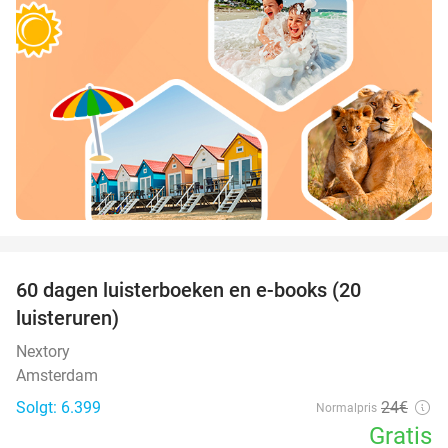
favorite_border
100%
60 dagen luisterboeken en e-books (20
luisteruren)
Nextory
Amsterdam
Solgt: 6.399
24€
Normalpris
Gratis