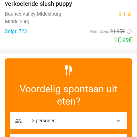
verkoelende slush puppy
Bounce Valley Middelburg
9.4
star
Middelburg
Solgt: 723
21
,95
€
Normalpris
10
€
,95
Voordelig spontaan uit
eten?