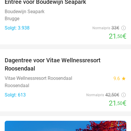
Entree voor Boudewijn Seapark
35%
Boudewijn Seapark
Brugge
Solgt: 3.938
33€
Normalpris
21
€
,50
favorite_border
Dagentree voor Vitae Wellnessresort
49%
Roosendaal
Vitae Wellnessresort Roosendaal
9.6
star
Roosendaal
Solgt: 613
42
,50
€
Normalpris
21
€
,50