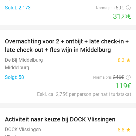
Solgt: 2.173
50€
Normalpris
31
€
,20
favorite_border
Overnachting voor 2 + ontbijt + late check-in +
52%
late check-out + fles wijn in Middelburg
De Bij Middelburg
8.3
star
Middelburg
Solgt: 58
246€
Normalpris
119€
Eskl. ca. 2,75€ per person per nat i turistskat
favorite_border
Activiteit naar keuze bij DOCK Vlissingen
27%
DOCK Vlissingen
8.8
star