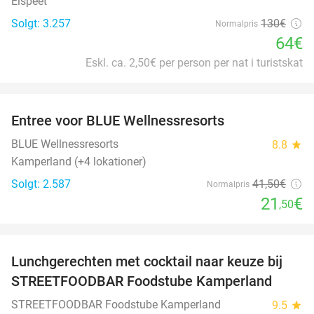
Elspeet
Solgt: 3.257
130€
Normalpris
64€
Eskl. ca. 2,50€ per person per nat i turistskat
favorite_border
Entree voor BLUE Wellnessresorts
48%
BLUE Wellnessresorts
8.8
star
Kamperland (+4 lokationer)
Solgt: 2.587
41
,50
€
Normalpris
21
€
,50
favorite_border
Lunchgerechten met cocktail naar keuze bij
41%
STREETFOODBAR Foodstube Kamperland
STREETFOODBAR Foodstube Kamperland
9.5
star