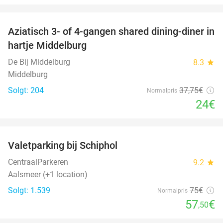
favorite_border
Aziatisch 3- of 4-gangen shared dining-diner in
36%
hartje Middelburg
De Bij Middelburg
8.3
star
Middelburg
Solgt: 204
37
,75
€
Normalpris
24€
favorite_border
Valetparking bij Schiphol
23%
CentraalParkeren
9.2
star
Aalsmeer (+1 location)
Solgt: 1.539
75€
Normalpris
57
€
,50
favorite_border