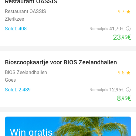
Restaurant OASSIS
Restaurant OASSIS
9.7
star
Zierikzee
Solgt: 408
41
,70
€
Normalpris
23
€
,95
favorite_border
Bioscoopkaartje voor BIOS Zeelandhallen
31%
BIOS Zeelandhallen
9.5
star
Goes
Solgt: 2.489
12
,95
€
Normalpris
8
€
,95
Win gratis