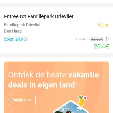
favorite_border
Entree tot Familiepark Drievliet
21%
Familiepark Drievliet
9.2
star
Den Haag
Solgt: 24.931
33
,50
€
Normalpris
26
€
,50
Ontdek de beste
vakantie
deals in eigen land
!
Bekijk hier