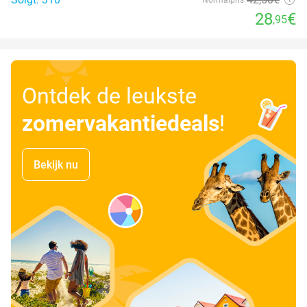
28
€
,95
Ontdek de leukste
zomervakantiedeals
!
Bekijk nu