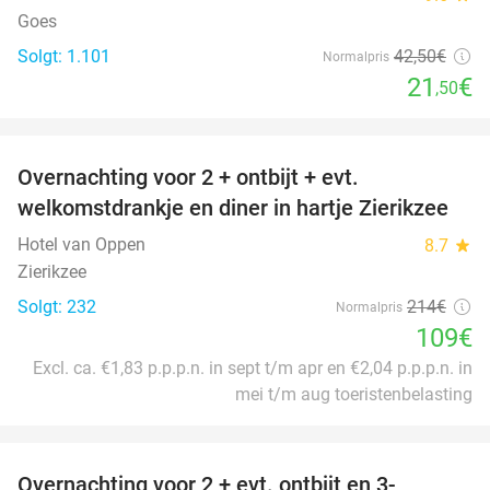
Goes
Solgt: 1.101
42
,50
€
Normalpris
21
€
,50
favorite_border
Overnachting voor 2 + ontbijt + evt.
49%
welkomstdrankje en diner in hartje Zierikzee
Hotel van Oppen
8.7
star
Zierikzee
Solgt: 232
214€
Normalpris
109€
Excl. ca. €1,83 p.p.p.n. in sept t/m apr en €2,04 p.p.p.n. in
mei t/m aug toeristenbelasting
favorite_border
Overnachting voor 2 + evt. ontbijt en 3-