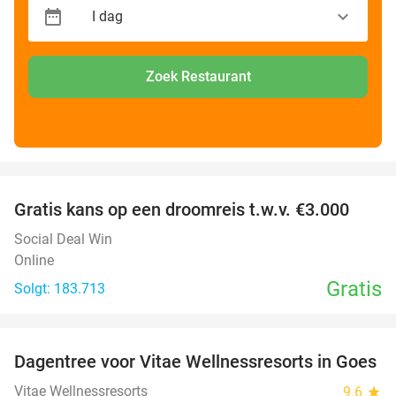
Zoek Restaurant
favorite_border
Gratis kans op een droomreis t.w.v. €3.000
Social Deal Win
Online
Gratis
Solgt: 183.713
favorite_border
Dagentree voor Vitae Wellnessresorts in Goes
49%
Vitae Wellnessresorts
9.6
star