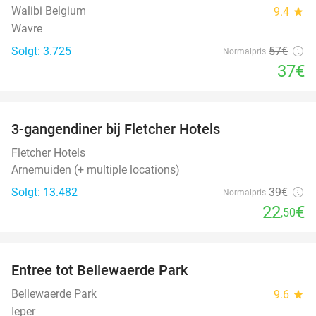
Walibi Belgium
9.4
star
Wavre
Solgt: 3.725
57€
Normalpris
37€
favorite_border
3-gangendiner bij Fletcher Hotels
42%
Fletcher Hotels
Arnemuiden (+ multiple locations)
Solgt: 13.482
39€
Normalpris
22
€
,50
favorite_border
Entree tot Bellewaerde Park
38%
Bellewaerde Park
9.6
star
Ieper