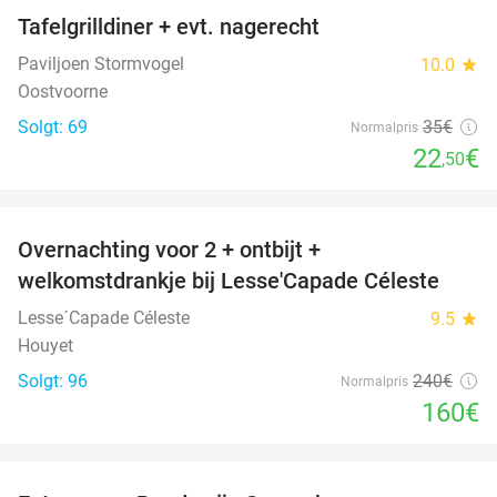
Tafelgrilldiner + evt. nagerecht
36%
Paviljoen Stormvogel
10.0
star
Oostvoorne
Solgt: 69
35€
Normalpris
22
€
,50
favorite_border
Overnachting voor 2 + ontbijt +
33%
welkomstdrankje bij Lesse'Capade Céleste
Lesse´Capade Céleste
9.5
star
Houyet
Solgt: 96
240€
Normalpris
160€
favorite_border