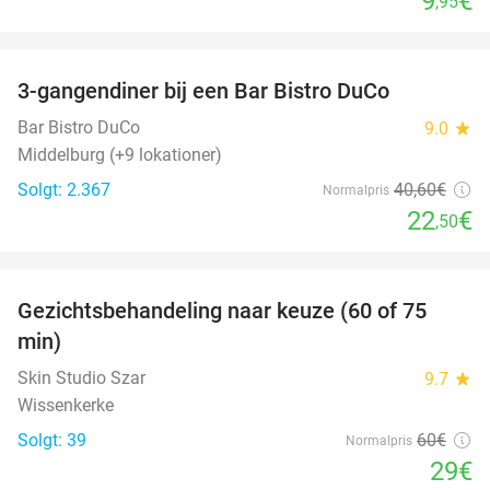
9
€
,95
favorite_border
3-gangendiner bij een Bar Bistro DuCo
45%
Bar Bistro DuCo
9.0
star
Middelburg (+9 lokationer)
Solgt: 2.367
40
,60
€
Normalpris
22
€
,50
favorite_border
Gezichtsbehandeling naar keuze (60 of 75
52%
min)
Skin Studio Szar
9.7
star
Wissenkerke
Solgt: 39
60€
Normalpris
29€