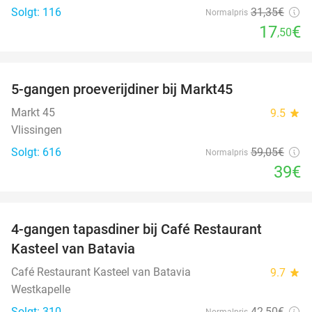
Solgt: 116
31
,35
€
Normalpris
17
€
,50
favorite_border
5-gangen proeverijdiner bij Markt45
34%
Markt 45
9.5
star
Vlissingen
Solgt: 616
59
,05
€
Normalpris
39€
favorite_border
4-gangen tapasdiner bij Café Restaurant
32%
Kasteel van Batavia
Café Restaurant Kasteel van Batavia
9.7
star
Westkapelle
Solgt: 310
42
,50
€
Normalpris