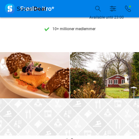
Se flere end 15.000 deals

Frøslev Kro*
Tilgængelig 7 dage om ugen
Available until 23:00
10+ millioner medlemmer
9,4
baseret på
205.983 anmeldelser
Se flere end 15.000 deals
Tilgængelig 7 dage om ugen
10+ millioner medlemmer