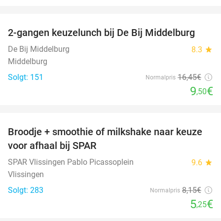
favorite_border
2-gangen keuzelunch bij De Bij Middelburg
42%
De Bij Middelburg
8.3
star
Middelburg
Solgt: 151
16
,45
€
Normalpris
9
€
,50
favorite_border
Broodje + smoothie of milkshake naar keuze
36%
voor afhaal bij SPAR
SPAR Vlissingen Pablo Picassoplein
9.6
star
Vlissingen
Solgt: 283
8
,15
€
Normalpris
5
€
,25
favorite_border