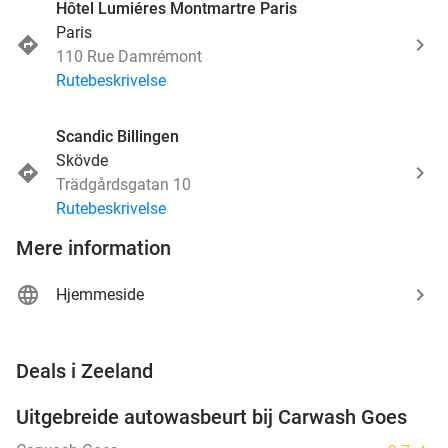
Hôtel Lumiéres Montmartre Paris
Paris
110 Rue Damrémont
Rutebeskrivelse
Scandic Billingen
Skövde
Trädgårdsgatan 10
Rutebeskrivelse
Mere information
Hjemmeside
favorite_border
Deals i Zeeland
Uitgebreide autowasbeurt bij Carwash Goes
36%