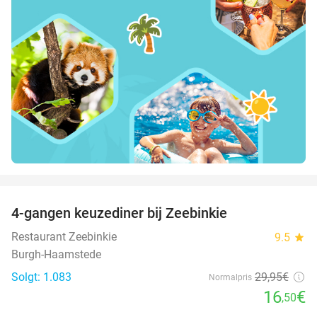
favorite_border
4-gangen keuzediner bij Zeebinkie
45%
Restaurant Zeebinkie
9.5
star
Burgh-Haamstede
Solgt: 1.083
29
,95
€
Normalpris
16
€
,50