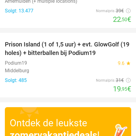
Arnemuiden (+ multiple locations)
Solgt: 13.477
39€
Normalpris
22
€
,50
favorite_border
Prison Island (1 of 1,5 uur) + evt. GlowGolf (19
36%
holes) + bitterballen bij Podium19
Podium19
9.6
star
Middelburg
Solgt: 485
31€
Normalpris
19
€
,95
Ontdek de leukste
zomervakantiedeals
!