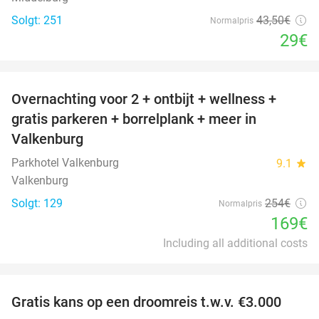
Solgt: 251
43
,50
€
Normalpris
29€
favorite_border
Overnachting voor 2 + ontbijt + wellness +
33%
gratis parkeren + borrelplank + meer in
Valkenburg
Parkhotel Valkenburg
9.1
star
Valkenburg
Solgt: 129
254€
Normalpris
169€
Including all additional costs
favorite_border
Gratis kans op een droomreis t.w.v. €3.000