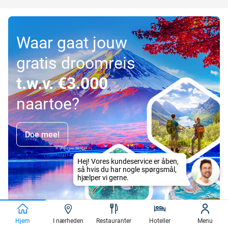
Waar gaat jouw
gratis droomreis
t.w.v. €3.000
naartoe?
Doe mee!
Hjem
I nærheden
Restauranter
Hoteller
Menu