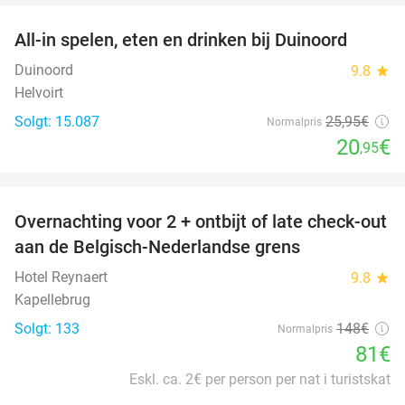
All-in spelen, eten en drinken bij Duinoord
19%
Duinoord
9.8
star
Helvoirt
Solgt: 15.087
25
,95
€
Normalpris
20
€
,95
favorite_border
Overnachting voor 2 + ontbijt of late check-out
45%
aan de Belgisch-Nederlandse grens
Hotel Reynaert
9.8
star
Kapellebrug
Solgt: 133
148€
Normalpris
81€
Eskl. ca. 2€ per person per nat i turistskat