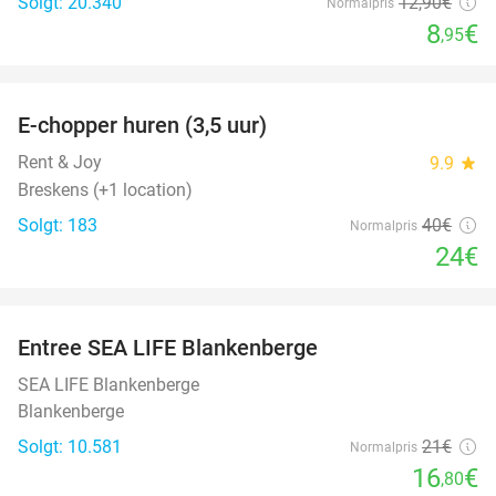
Solgt: 20.340
12
,90
€
Normalpris
8
€
,95
favorite_border
E-chopper huren (3,5 uur)
40%
Rent & Joy
9.9
star
Breskens (+1 location)
Solgt: 183
40€
Normalpris
24€
favorite_border
Entree SEA LIFE Blankenberge
20%
SEA LIFE Blankenberge
Blankenberge
Solgt: 10.581
21€
Normalpris
16
€
,80