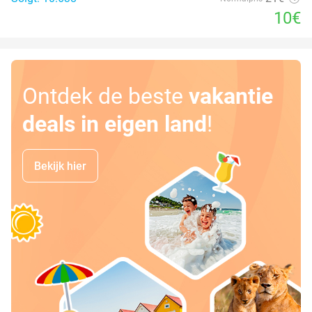
10€
Ontdek de beste
vakantie
deals in eigen land
!
Bekijk hier