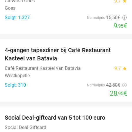
Carwash Goes
9.7
star
Goes
Solgt: 1.327
15
,50
€
Normalpris
9
€
,95
favorite_border
4-gangen tapasdiner bij Café Restaurant
32%
Kasteel van Batavia
Café Restaurant Kasteel van Batavia
9.7
star
Westkapelle
Solgt: 310
42
,50
€
Normalpris
28
€
,95
favorite_border
Social Deal-giftcard van 5 tot 100 euro
Social Deal Giftcard