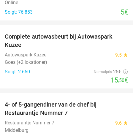
Online
5€
Solgt: 76.853
favorite_border
Complete autowasbeurt bij Autowaspark
38%
Kuzee
Autowaspark Kuzee
9.5
star
Goes (+2 lokationer)
Solgt: 2.650
25€
Normalpris
15
€
,50
favorite_border
4- of 5-gangendiner van de chef bij
33%
Restaurantje Nummer 7
Restaurantje Nummer 7
9.6
star
Middelburg