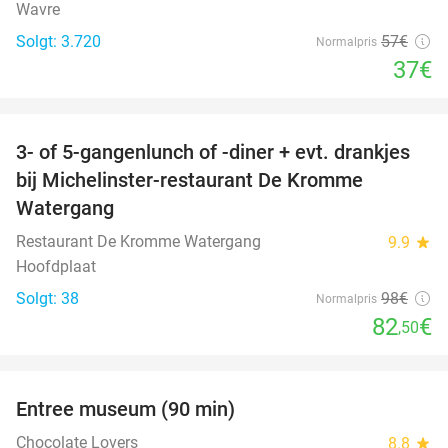
Wavre
Solgt: 3.720
57€
Normalpris
37€
favorite_border
3- of 5-gangenlunch of -diner + evt. drankjes
16%
bij Michelinster-restaurant De Kromme
Watergang
Restaurant De Kromme Watergang
9.9
star
Hoofdplaat
Solgt: 38
98€
Normalpris
82
€
,50
favorite_border
Entree museum (90 min)
41%
Chocolate Lovers
8.8
star