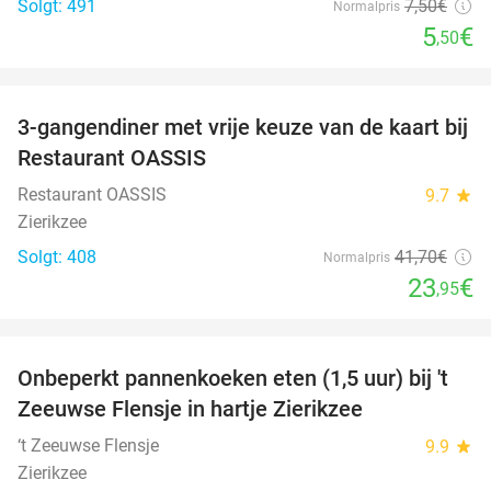
Solgt: 491
7
,50
€
Normalpris
5
€
,50
favorite_border
3-gangendiner met vrije keuze van de kaart bij
43%
Restaurant OASSIS
Restaurant OASSIS
9.7
star
Zierikzee
Solgt: 408
41
,70
€
Normalpris
23
€
,95
favorite_border
Onbeperkt pannenkoeken eten (1,5 uur) bij 't
67%
Zeeuwse Flensje in hartje Zierikzee
‘t Zeeuwse Flensje
9.9
star
Zierikzee