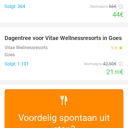
Solgt: 364
66€
Normalpris
44€
favorite_border
Dagentree voor Vitae Wellnessresorts in Goes
49%
Vitae Wellnessresorts
9.6
star
Goes
Solgt: 1.101
42
,50
€
Normalpris
21
€
,50
Voordelig spontaan uit