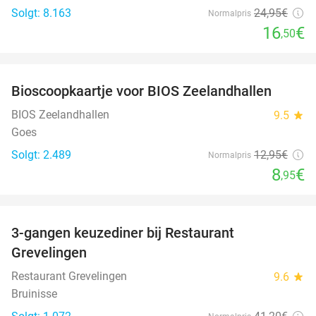
Solgt: 8.163
24
,95
€
Normalpris
16
€
,50
favorite_border
Bioscoopkaartje voor BIOS Zeelandhallen
31%
BIOS Zeelandhallen
9.5
star
Goes
Solgt: 2.489
12
,95
€
Normalpris
8
€
,95
favorite_border
3-gangen keuzediner bij Restaurant
48%
Grevelingen
Restaurant Grevelingen
9.6
star
Bruinisse