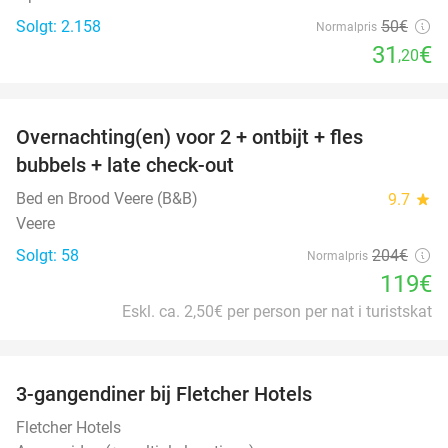
Solgt: 2.158
50€
Normalpris
31
€
,20
favorite_border
Overnachting(en) voor 2 + ontbijt + fles
42%
bubbels + late check-out
Bed en Brood Veere (B&B)
9.7
star
Veere
Solgt: 58
204€
Normalpris
119€
Eskl. ca. 2,50€ per person per nat i turistskat
favorite_border
3-gangendiner bij Fletcher Hotels
42%
Fletcher Hotels