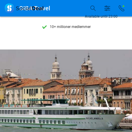
Se flere end 15.000 deals

GIBA Travel
Tilgængelig 7 dage om ugen
Available until 23:00
10+ millioner medlemmer
9,4
baseret på
205.945 anmeldelser
Se flere end 15.000 deals
Tilgængelig 7 dage om ugen
10+ millioner medlemmer