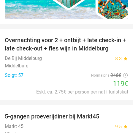
favorite_border
Overnachting voor 2 + ontbijt + late check-in +
52%
late check-out + fles wijn in Middelburg
De Bij Middelburg
8.3
star
Middelburg
Solgt: 57
246€
Normalpris
119€
Eskl. ca. 2,75€ per person per nat i turistskat
favorite_border
5-gangen proeverijdiner bij Markt45
34%
Markt 45
9.5
star