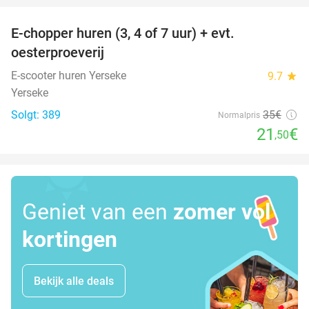
E-chopper huren (3, 4 of 7 uur) + evt.
39%
oesterproeverij
E-scooter huren Yerseke
9.7
star
Yerseke
Solgt: 389
35€
Normalpris
21
€
,50
Geniet van een
zomer vol
kortingen
Bekijk alle deals