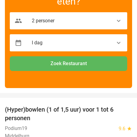
eten?
Zoek Restaurant
favorite_border
(Hyper)bowlen (1 of 1,5 uur) voor 1 tot 6
33%
personen
Podium19
9.6
star
Middelburg