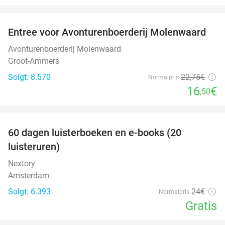
favorite_border
Entree voor Avonturenboerderij Molenwaard
27%
Avonturenboerderij Molenwaard
Groot-Ammers
Solgt: 8.570
22
,75
€
Normalpris
16
€
,50
favorite_border
100%
60 dagen luisterboeken en e-books (20
luisteruren)
Nextory
Amsterdam
Solgt: 6.393
24€
Normalpris
Gratis
favorite_border