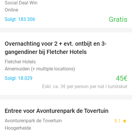
Social Deal Win
Online
Gratis
Solgt: 183.306
favorite_border
Overnachting voor 2 + evt. ontbijt en 3-
gangendiner bij Fletcher Hotels
Fletcher Hotels
Arnemuiden (+ multiple locations)
45€
Solgt: 18.029
Eskl. ca. 3€ per person per nat i turistskat
favorite_border
Entree voor Avonturenpark de Tovertuin
34%
Avonturenpark de Tovertuin
9.1
star
Hoogerheide