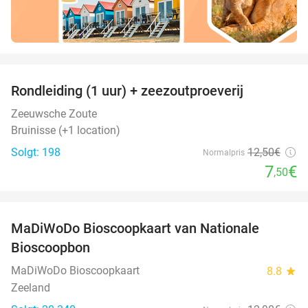
favorite_border
Rondleiding (1 uur) + zeezoutproeverij
40%
Zeeuwsche Zoute
Bruinisse (+1 location)
Solgt: 198
12
,50
€
Normalpris
7
€
,50
favorite_border
MaDiWoDo Bioscoopkaart van Nationale
31%
Bioscoopbon
MaDiWoDo Bioscoopkaart
8.8
star
Zeeland