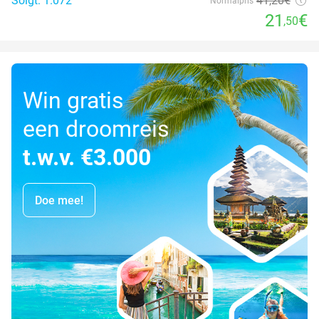
Solgt: 1.072
41
,20
€
Normalpris
21
€
,50
Win gratis
een droomreis
t.w.v. €3.000
Doe mee!