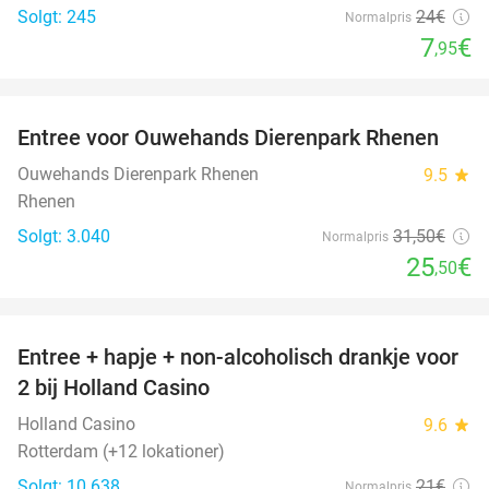
Solgt: 245
24€
Normalpris
7
€
,95
favorite_border
Entree voor Ouwehands Dierenpark Rhenen
19%
Ouwehands Dierenpark Rhenen
9.5
star
Rhenen
Solgt: 3.040
31
,50
€
Normalpris
25
€
,50
favorite_border
Entree + hapje + non-alcoholisch drankje voor
52%
2 bij Holland Casino
Holland Casino
9.6
star
Rotterdam (+12 lokationer)
Solgt: 10.638
21€
Normalpris