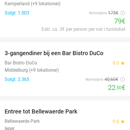
Kamperland (+9 lokationer)
Solgt: 1.003
175€
Normalpris
79€
Eskl. ca. 3€ per person per nat i turistskat
favorite_border
3-gangendiner bij een Bar Bistro DuCo
45%
Bar Bistro DuCo
9.0
star
Middelburg (+9 lokationer)
Solgt: 2.365
40
,60
€
Normalpris
22
€
,50
favorite_border
Entree tot Bellewaerde Park
38%
Bellewaerde Park
9.6
star
Ieper