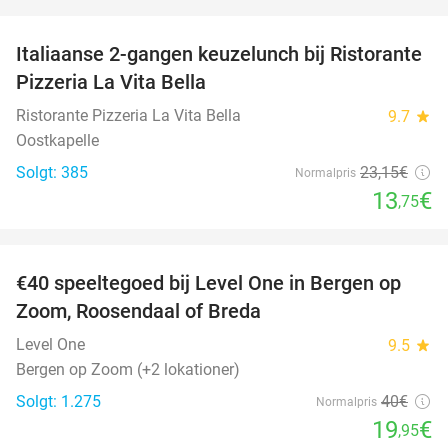
favorite_border
Italiaanse 2-gangen keuzelunch bij Ristorante
41%
Pizzeria La Vita Bella
Ristorante Pizzeria La Vita Bella
9.7
star
Oostkapelle
Solgt: 385
23
,15
€
Normalpris
13
€
,75
favorite_border
€40 speeltegoed bij Level One in Bergen op
50%
Zoom, Roosendaal of Breda
Level One
9.5
star
Bergen op Zoom (+2 lokationer)
Solgt: 1.275
40€
Normalpris
19
€
,95