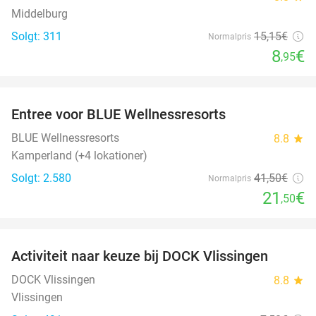
Middelburg
Solgt: 311
15
,15
€
Normalpris
8
€
,95
favorite_border
Entree voor BLUE Wellnessresorts
48%
BLUE Wellnessresorts
8.8
star
Kamperland (+4 lokationer)
Solgt: 2.580
41
,50
€
Normalpris
21
€
,50
favorite_border
Activiteit naar keuze bij DOCK Vlissingen
27%
DOCK Vlissingen
8.8
star
Vlissingen