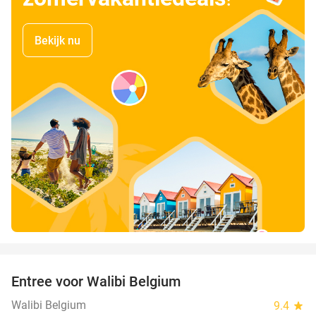
Bekijk nu
favorite_border
Entree voor Walibi Belgium
35%
Walibi Belgium
9.4
star