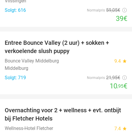
Vlissingen
Solgt: 616
59
,05
€
Normalpris
39€
favorite_border
Entree Bounce Valley (2 uur) + sokken +
50%
verkoelende slush puppy
Bounce Valley Middelburg
9.4
star
Middelburg
Solgt: 719
21
,95
€
Normalpris
10
€
,95
favorite_border
Overnachting voor 2 + wellness + evt. ontbijt
55%
bij Fletcher Hotels
Wellness-Hotel Fletcher
7.4
star