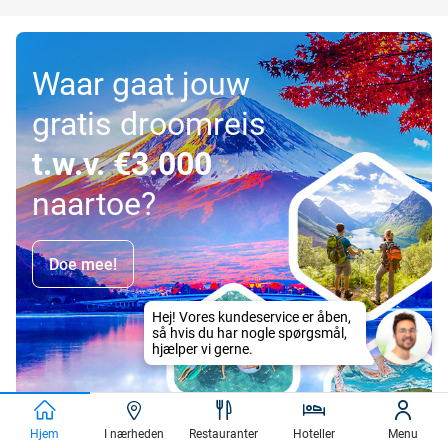
Waar gaat jouw
gratis droomreis
t.w.v. €3.000
naartoe?
Doe mee!
Hjem
I nærheden
Restauranter
Hoteller
Menu