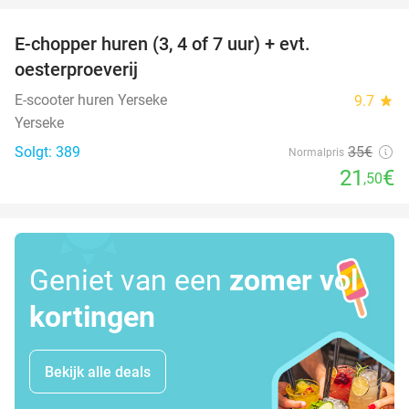
E-chopper huren (3, 4 of 7 uur) + evt.
39%
oesterproeverij
E-scooter huren Yerseke
9.7
star
Yerseke
Solgt: 389
35€
Normalpris
21
€
,50
Geniet van een
zomer vol
kortingen
Bekijk alle deals