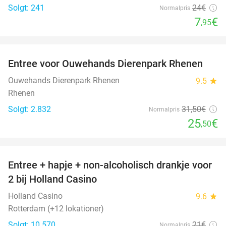
Solgt: 241
24€
Normalpris
7
€
,95
favorite_border
Entree voor Ouwehands Dierenpark Rhenen
19%
Ouwehands Dierenpark Rhenen
9.5
star
Rhenen
Solgt: 2.832
31
,50
€
Normalpris
25
€
,50
favorite_border
Entree + hapje + non-alcoholisch drankje voor
52%
2 bij Holland Casino
Holland Casino
9.6
star
Rotterdam (+12 lokationer)
Solgt: 10.570
21€
Normalpris