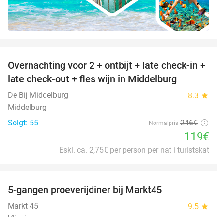
favorite_border
Overnachting voor 2 + ontbijt + late check-in +
52%
late check-out + fles wijn in Middelburg
De Bij Middelburg
8.3
star
Middelburg
Solgt: 55
246€
Normalpris
119€
Eskl. ca. 2,75€ per person per nat i turistskat
favorite_border
5-gangen proeverijdiner bij Markt45
34%
Markt 45
9.5
star