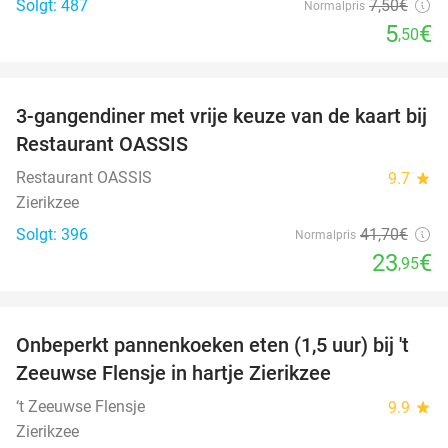
Solgt: 487
7
,50
€
Normalpris
5
€
,50
favorite_border
3-gangendiner met vrije keuze van de kaart bij
43%
Restaurant OASSIS
Restaurant OASSIS
9.7
star
Zierikzee
Solgt: 396
41
,70
€
Normalpris
23
€
,95
favorite_border
Onbeperkt pannenkoeken eten (1,5 uur) bij 't
67%
Zeeuwse Flensje in hartje Zierikzee
‘t Zeeuwse Flensje
9.9
star
Zierikzee