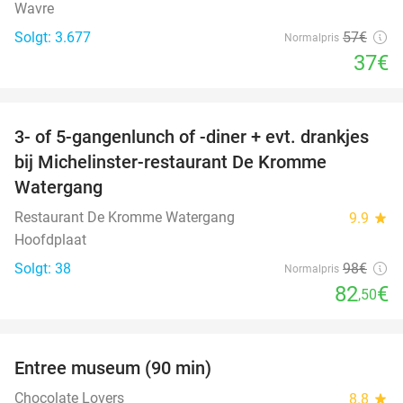
Wavre
Solgt: 3.677
57€
Normalpris
37€
favorite_border
3- of 5-gangenlunch of -diner + evt. drankjes
16%
bij Michelinster-restaurant De Kromme
Watergang
Restaurant De Kromme Watergang
9.9
star
Hoofdplaat
Solgt: 38
98€
Normalpris
82
€
,50
favorite_border
Entree museum (90 min)
41%
Chocolate Lovers
8.8
star