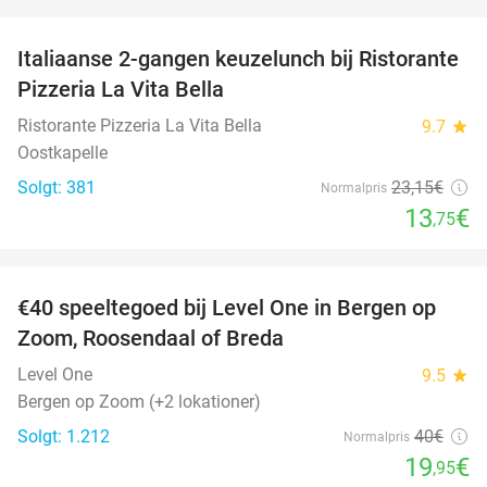
favorite_border
Italiaanse 2-gangen keuzelunch bij Ristorante
41%
Pizzeria La Vita Bella
Ristorante Pizzeria La Vita Bella
9.7
star
Oostkapelle
Solgt: 381
23
,15
€
Normalpris
13
€
,75
favorite_border
€40 speeltegoed bij Level One in Bergen op
50%
Zoom, Roosendaal of Breda
Level One
9.5
star
Bergen op Zoom (+2 lokationer)
Solgt: 1.212
40€
Normalpris
19
€
,95