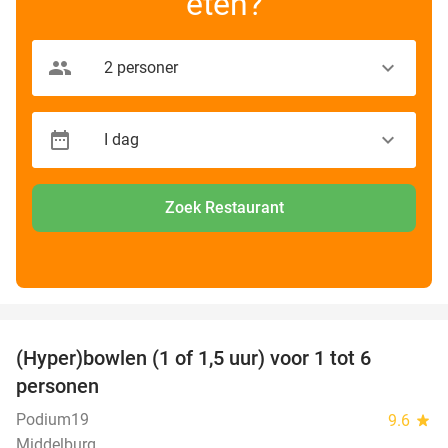
eten?
Zoek Restaurant
favorite_border
(Hyper)bowlen (1 of 1,5 uur) voor 1 tot 6
33%
personen
Podium19
9.6
star
Middelburg