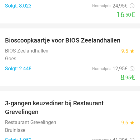
Solgt: 8.023
24
,95
€
Normalpris
16
€
,50
favorite_border
Bioscoopkaartje voor BIOS Zeelandhallen
31%
BIOS Zeelandhallen
9.5
star
Goes
Solgt: 2.448
12
,95
€
Normalpris
8
€
,95
favorite_border
3-gangen keuzediner bij Restaurant
48%
Grevelingen
Restaurant Grevelingen
9.6
star
Bruinisse