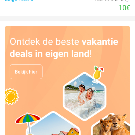
10€
Ontdek de beste
vakantie
deals in eigen land
!
Bekijk hier