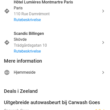
Hôtel Lumiéres Montmartre Paris
Paris
110 Rue Damrémont
Rutebeskrivelse
Scandic Billingen
Skövde
Trädgårdsgatan 10
Rutebeskrivelse
Mere information
Hjemmeside
favorite_border
Deals i Zeeland
Uitgebreide autowasbeurt bij Carwash Goes
36%