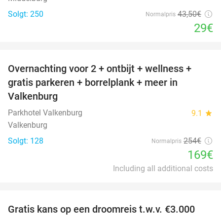
Solgt: 250
43
,50
€
Normalpris
29€
favorite_border
Overnachting voor 2 + ontbijt + wellness +
33%
gratis parkeren + borrelplank + meer in
Valkenburg
Parkhotel Valkenburg
9.1
star
Valkenburg
Solgt: 128
254€
Normalpris
169€
Including all additional costs
favorite_border
Gratis kans op een droomreis t.w.v. €3.000