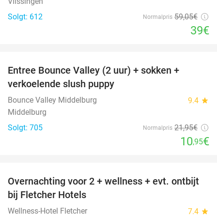
Vlissingen
Solgt: 612
59
,05
€
Normalpris
39€
favorite_border
Entree Bounce Valley (2 uur) + sokken +
50%
verkoelende slush puppy
Bounce Valley Middelburg
9.4
star
Middelburg
Solgt: 705
21
,95
€
Normalpris
10
€
,95
favorite_border
Overnachting voor 2 + wellness + evt. ontbijt
55%
bij Fletcher Hotels
Wellness-Hotel Fletcher
7.4
star