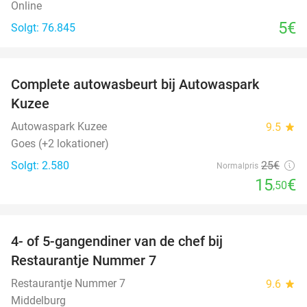
Online
5€
Solgt: 76.845
favorite_border
Complete autowasbeurt bij Autowaspark
38%
Kuzee
Autowaspark Kuzee
9.5
star
Goes (+2 lokationer)
Solgt: 2.580
25€
Normalpris
15
€
,50
favorite_border
4- of 5-gangendiner van de chef bij
33%
Restaurantje Nummer 7
Restaurantje Nummer 7
9.6
star
Middelburg