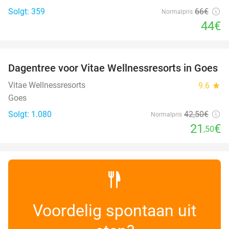
Solgt: 359
66€
Normalpris
44€
favorite_border
Dagentree voor Vitae Wellnessresorts in Goes
49%
Vitae Wellnessresorts
9.6
star
Goes
Solgt: 1.080
42
,50
€
Normalpris
21
€
,50
Voordelig spontaan uit