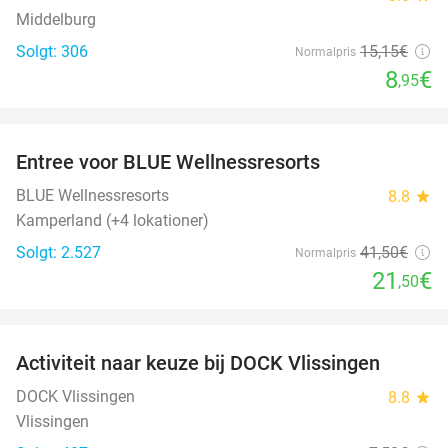
Middelburg
Solgt: 306
15
,15
€
Normalpris
8
€
,95
favorite_border
Entree voor BLUE Wellnessresorts
48%
BLUE Wellnessresorts
8.8
star
Kamperland (+4 lokationer)
Solgt: 2.527
41
,50
€
Normalpris
21
€
,50
favorite_border
Activiteit naar keuze bij DOCK Vlissingen
27%
DOCK Vlissingen
8.8
star
Vlissingen