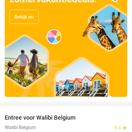
Bekijk nu
favorite_border
Entree voor Walibi Belgium
35%
Walibi Belgium
9.4
star