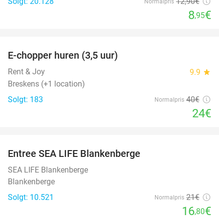
Solgt: 20.128
12
,90
€
Normalpris
8
€
,95
favorite_border
E-chopper huren (3,5 uur)
40%
Rent & Joy
9.9
star
Breskens (+1 location)
Solgt: 183
40€
Normalpris
24€
favorite_border
Entree SEA LIFE Blankenberge
20%
SEA LIFE Blankenberge
Blankenberge
Solgt: 10.521
21€
Normalpris
16
€
,80