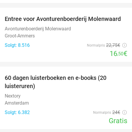
favorite_border
Entree voor Avonturenboerderij Molenwaard
27%
Avonturenboerderij Molenwaard
Groot-Ammers
Solgt: 8.516
22
,75
€
Normalpris
16
€
,50
favorite_border
100%
60 dagen luisterboeken en e-books (20
luisteruren)
Nextory
Amsterdam
Solgt: 6.382
24€
Normalpris
Gratis
favorite_border