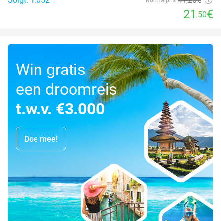
Solgt: 1.052
41
,20
€
Normalpris
21
€
,50
Win gratis
een droomreis
t.w.v. €3.000
Doe mee!