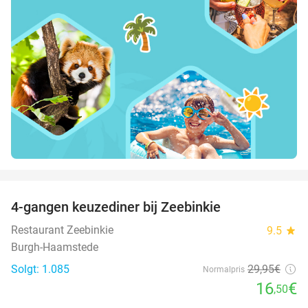
favorite_border
4-gangen keuzediner bij Zeebinkie
45%
Restaurant Zeebinkie
9.5
star
Burgh-Haamstede
Solgt: 1.085
29
,95
€
Normalpris
16
€
,50