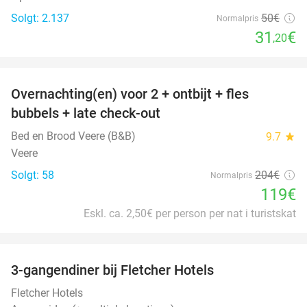
Solgt: 2.137
50€
Normalpris
31
€
,20
favorite_border
Overnachting(en) voor 2 + ontbijt + fles
42%
bubbels + late check-out
Bed en Brood Veere (B&B)
9.7
star
Veere
Solgt: 58
204€
Normalpris
119€
Eskl. ca. 2,50€ per person per nat i turistskat
favorite_border
3-gangendiner bij Fletcher Hotels
42%
Fletcher Hotels