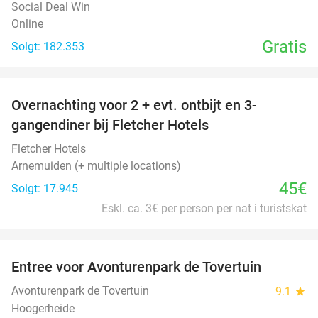
Social Deal Win
Online
Gratis
Solgt: 182.353
favorite_border
Overnachting voor 2 + evt. ontbijt en 3-
gangendiner bij Fletcher Hotels
Fletcher Hotels
Arnemuiden (+ multiple locations)
45€
Solgt: 17.945
Eskl. ca. 3€ per person per nat i turistskat
favorite_border
Entree voor Avonturenpark de Tovertuin
34%
Avonturenpark de Tovertuin
9.1
star
Hoogerheide