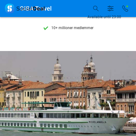
Se flere end 15.000 deals

GIBA Travel
Tilgængelig 7 dage om ugen
Available until 23:00
10+ millioner medlemmer
9,4
baseret på
205.838 anmeldelser
Se flere end 15.000 deals
Tilgængelig 7 dage om ugen
10+ millioner medlemmer