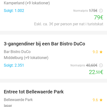
Kamperland (+9 lokationer)
Solgt: 1.002
175€
Normalpris
79€
Eskl. ca. 3€ per person per nat i turistskat
favorite_border
3-gangendiner bij een Bar Bistro DuCo
45%
Bar Bistro DuCo
9.0
star
Middelburg (+9 lokationer)
Solgt: 2.351
40
,60
€
Normalpris
22
€
,50
favorite_border
Entree tot Bellewaerde Park
38%
Bellewaerde Park
9.6
star
Ieper