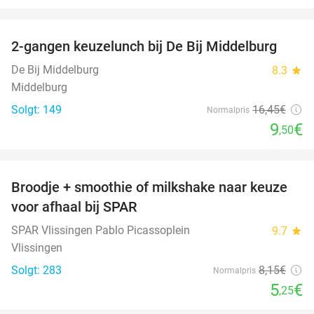
favorite_border
2-gangen keuzelunch bij De Bij Middelburg
42%
De Bij Middelburg
8.3
star
Middelburg
Solgt: 149
16
,45
€
Normalpris
9
€
,50
favorite_border
Broodje + smoothie of milkshake naar keuze
36%
voor afhaal bij SPAR
SPAR Vlissingen Pablo Picassoplein
9.7
star
Vlissingen
Solgt: 283
8
,15
€
Normalpris
5
€
,25
favorite_border