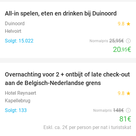
All-in spelen, eten en drinken bij Duinoord
19%
Duinoord
9.8
star
Helvoirt
Solgt: 15.022
25
,95
€
Normalpris
20
€
,95
favorite_border
Overnachting voor 2 + ontbijt of late check-out
45%
aan de Belgisch-Nederlandse grens
Hotel Reynaert
9.8
star
Kapellebrug
Solgt: 133
148€
Normalpris
81€
Eskl. ca. 2€ per person per nat i turistskat