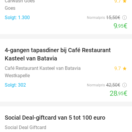
Carwash Goes
9.7
star
Goes
Solgt: 1.300
15
,50
€
Normalpris
9
€
,95
favorite_border
4-gangen tapasdiner bij Café Restaurant
32%
Kasteel van Batavia
Café Restaurant Kasteel van Batavia
9.7
star
Westkapelle
Solgt: 302
42
,50
€
Normalpris
28
€
,95
favorite_border
Social Deal-giftcard van 5 tot 100 euro
Social Deal Giftcard