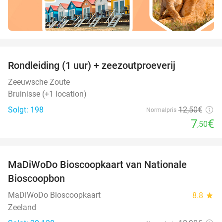
favorite_border
Rondleiding (1 uur) + zeezoutproeverij
40%
Zeeuwsche Zoute
Bruinisse (+1 location)
Solgt: 198
12
,50
€
Normalpris
7
€
,50
favorite_border
MaDiWoDo Bioscoopkaart van Nationale
31%
Bioscoopbon
MaDiWoDo Bioscoopkaart
8.8
star
Zeeland