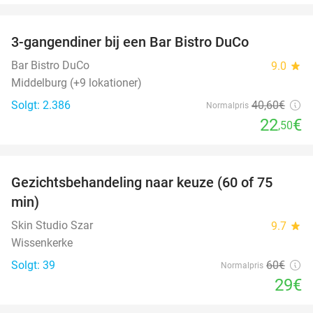
favorite_border
3-gangendiner bij een Bar Bistro DuCo
45%
Bar Bistro DuCo
9.0
star
Middelburg (+9 lokationer)
Solgt: 2.386
40
,60
€
Normalpris
22
€
,50
favorite_border
Gezichtsbehandeling naar keuze (60 of 75
52%
min)
Skin Studio Szar
9.7
star
Wissenkerke
Solgt: 39
60€
Normalpris
29€
favorite_border