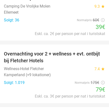
Camping De Vrolijke Molen
9.3
star
Ellemeet
Solgt: 36
60€
Normalpris
39€
Eskl. ca. 2€ per person per nat i turistskat
favorite_border
Overnachting voor 2 + wellness + evt. ontbijt
55%
bij Fletcher Hotels
Wellness-Hotel Fletcher
7.4
star
Kamperland (+9 lokationer)
Solgt: 1.019
175€
Normalpris
79€
Eskl. ca. 3€ per person per nat i turistskat
favorite_border