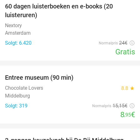
100%
60 dagen luisterboeken en e-books (20
luisteruren)
Nextory
Amsterdam
Solgt: 6.420
24€
Normalpris
Gratis
favorite_border
Entree museum (90 min)
41%
Chocolate Lovers
8.8
star
Middelburg
Solgt: 319
15
,15
€
Normalpris
8
€
,95
favorite_border