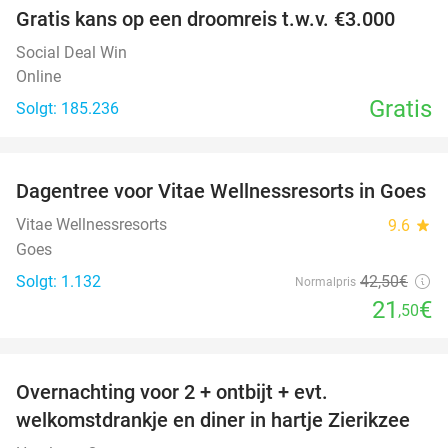
Gratis kans op een droomreis t.w.v. €3.000
Social Deal Win
Online
Gratis
Solgt: 185.236
favorite_border
Dagentree voor Vitae Wellnessresorts in Goes
49%
Vitae Wellnessresorts
9.6
star
Goes
Solgt: 1.132
42
,50
€
Normalpris
21
€
,50
favorite_border
Overnachting voor 2 + ontbijt + evt.
49%
welkomstdrankje en diner in hartje Zierikzee