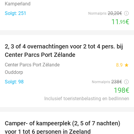
Kamperland
Solgt: 251
20
,20
€
Normalpris
11
€
,95
favorite_border
2, 3 of 4 overnachtingen voor 2 tot 4 pers. bij
17%
Center Parcs Port Zélande
Center Parcs Port Zélande
8.9
star
Ouddorp
Solgt: 98
238€
Normalpris
198€
Inclusief toeristenbelasting en bedlinnen
favorite_border
Camper- of kampeerplek (2, 5 of 7 nachten)
35%
voor 1 tot 6 personen in Zeeland