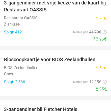
3-gangendiner met vrije keuze van de kaart bij
43%
Restaurant OASSIS
Restaurant OASSIS
9.7
star
Zierikzee
Solgt: 412
41
,70
€
Normalpris
23
€
,95
favorite_border
Bioscoopkaartje voor BIOS Zeelandhallen
31%
BIOS Zeelandhallen
9.5
star
Goes
Solgt: 2.536
12
,95
€
Normalpris
8
€
,95
favorite_border
3-gangendiner bij Fletcher Hotels