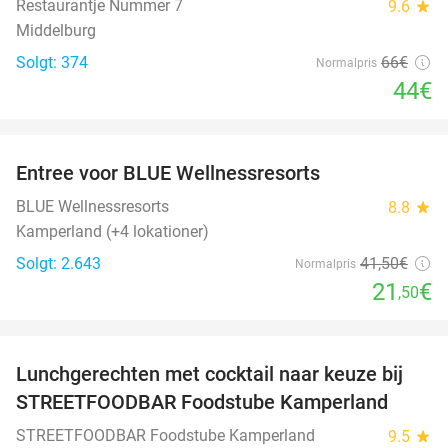
Restaurantje Nummer 7
9.6
star
Middelburg
Solgt: 374
66€
Normalpris
44€
favorite_border
Entree voor BLUE Wellnessresorts
48%
BLUE Wellnessresorts
8.8
star
Kamperland (+4 lokationer)
Solgt: 2.643
41
,50
€
Normalpris
21
€
,50
favorite_border
Lunchgerechten met cocktail naar keuze bij
41%
STREETFOODBAR Foodstube Kamperland
STREETFOODBAR Foodstube Kamperland
9.5
star