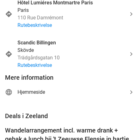
Hôtel Lumiéres Montmartre Paris
Paris
110 Rue Damrémont
Rutebeskrivelse
Scandic Billingen
Skövde
Trädgårdsgatan 10
Rutebeskrivelse
Mere information
Hjemmeside
favorite_border
Deals i Zeeland
Wandelarrangement incl. warme drank +
39%
NYT I
gebak + lunch bij 't Zeeuwse Flensje in hartje
DAG