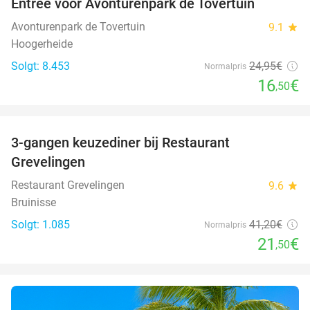
Entree voor Avonturenpark de Tovertuin
34%
Avonturenpark de Tovertuin
9.1
star
Hoogerheide
Solgt: 8.453
24
,95
€
Normalpris
16
€
,50
favorite_border
3-gangen keuzediner bij Restaurant
48%
Grevelingen
Restaurant Grevelingen
9.6
star
Bruinisse
Solgt: 1.085
41
,20
€
Normalpris
21
€
,50