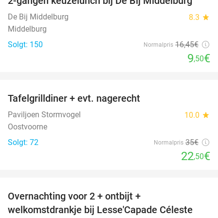
2-gangen keuzelunch bij De Bij Middelburg
42%
De Bij Middelburg
8.3
star
Middelburg
Solgt: 150
16
,45
€
Normalpris
9
€
,50
favorite_border
Tafelgrilldiner + evt. nagerecht
36%
Paviljoen Stormvogel
10.0
star
Oostvoorne
Solgt: 72
35€
Normalpris
22
€
,50
favorite_border
Overnachting voor 2 + ontbijt +
33%
welkomstdrankje bij Lesse'Capade Céleste