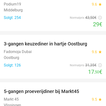
Podium19
9.6
star
Middelburg
Solgt: 254
43
,50
€
Normalpris
29€
favorite_border
3-gangen keuzediner in hartje Oostburg
44%
Fadomoja Dubai
9.6
star
Oostburg
Solgt: 126
31
,35
€
Normalpris
17
€
,50
favorite_border
5-gangen proeverijdiner bij Markt45
34%
Markt 45
9.5
star
Vlissingen