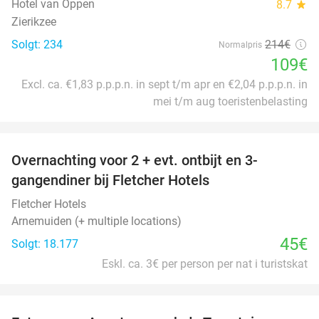
Hotel van Oppen
8.7
star
Zierikzee
Solgt: 234
214€
Normalpris
109€
Excl. ca. €1,83 p.p.p.n. in sept t/m apr en €2,04 p.p.p.n. in
mei t/m aug toeristenbelasting
favorite_border
Overnachting voor 2 + evt. ontbijt en 3-
gangendiner bij Fletcher Hotels
Fletcher Hotels
Arnemuiden (+ multiple locations)
45€
Solgt: 18.177
Eskl. ca. 3€ per person per nat i turistskat
favorite_border