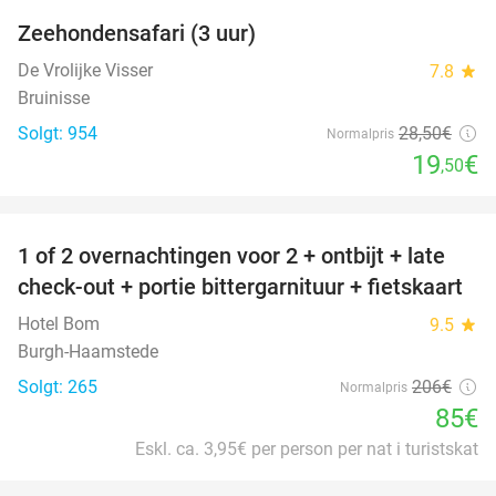
Zeehondensafari (3 uur)
32%
De Vrolijke Visser
7.8
star
Bruinisse
Solgt: 954
28
,50
€
Normalpris
19
€
,50
favorite_border
1 of 2 overnachtingen voor 2 + ontbijt + late
59%
check-out + portie bittergarnituur + fietskaart
Hotel Bom
9.5
star
Burgh-Haamstede
Solgt: 265
206€
Normalpris
85€
Eskl. ca. 3,95€ per person per nat i turistskat
favorite_border