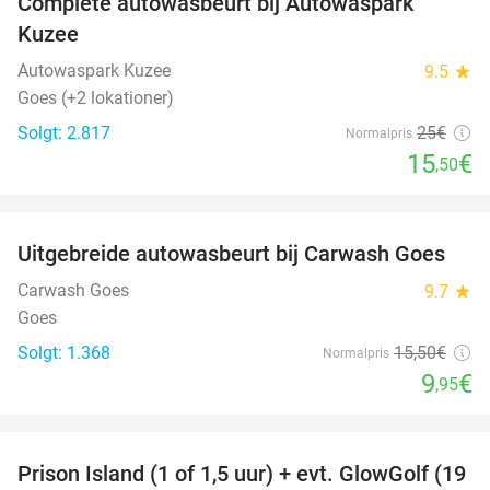
Complete autowasbeurt bij Autowaspark
38%
Kuzee
Autowaspark Kuzee
9.5
star
Goes (+2 lokationer)
Solgt: 2.817
25€
Normalpris
15
€
,50
favorite_border
Uitgebreide autowasbeurt bij Carwash Goes
36%
Carwash Goes
9.7
star
Goes
Solgt: 1.368
15
,50
€
Normalpris
9
€
,95
favorite_border
Prison Island (1 of 1,5 uur) + evt. GlowGolf (19
36%