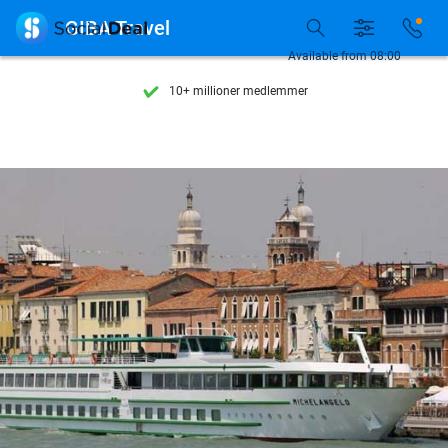
Se flere end 15.000 deals

GIBA Travel
Tilgængelig 7 dage om ugen
Available from 08:00
10+ millioner medlemmer
9,4
baseret på
206.115 anmeldelser
Se flere end 15.000 deals
Tilgængelig 7 dage om ugen
10+ millioner medlemmer