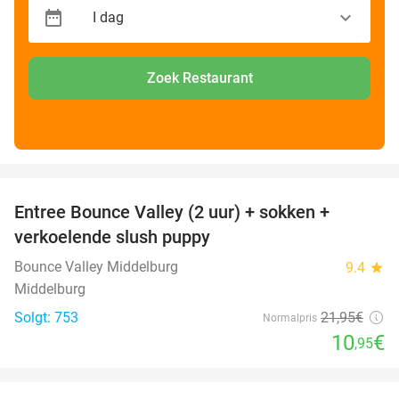
Zoek Restaurant
favorite_border
Entree Bounce Valley (2 uur) + sokken +
50%
verkoelende slush puppy
Bounce Valley Middelburg
9.4
star
Middelburg
Solgt: 753
21
,95
€
Normalpris
10
€
,95
favorite_border