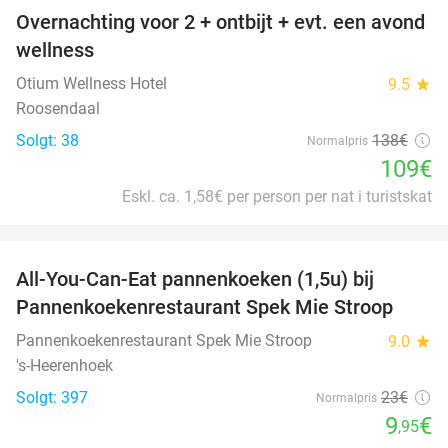
Overnachting voor 2 + ontbijt + evt. een avond
21%
wellness
Otium Wellness Hotel
9.5
star
Roosendaal
Solgt: 38
138€
Normalpris
109€
Eskl. ca. 1,58€ per person per nat i turistskat
favorite_border
All-You-Can-Eat pannenkoeken (1,5u) bij
57%
Pannenkoekenrestaurant Spek Mie Stroop
Pannenkoekenrestaurant Spek Mie Stroop
9.0
star
's-Heerenhoek
Solgt: 397
23€
Normalpris
9
€
,95