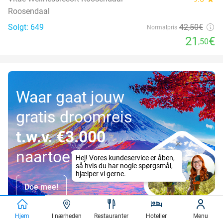
Roosendaal
Solgt: 649
42
,50
€
Normalpris
21
€
,50
Waar gaat jouw
gratis droomreis
t.w.v. €3.000
naartoe?
Doe mee!
Hjem
I nærheden
Restauranter
Hoteller
Menu