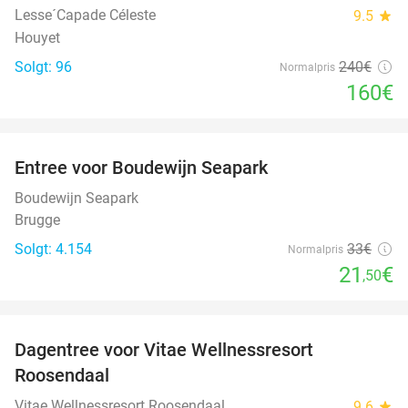
Lesse´Capade Céleste
9.5
star
Houyet
Solgt: 96
240€
Normalpris
160€
favorite_border
Entree voor Boudewijn Seapark
35%
Boudewijn Seapark
Brugge
Solgt: 4.154
33€
Normalpris
21
€
,50
favorite_border
Dagentree voor Vitae Wellnessresort
49%
Roosendaal
Vitae Wellnessresort Roosendaal
9.6
star