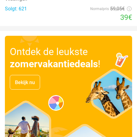
Solgt: 621
59
,05
€
Normalpris
39€
Ontdek de leukste
zomervakantiedeals
!
Bekijk nu