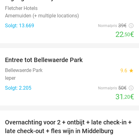
42%
Fletcher Hotels
Arnemuiden (+ multiple locations)
Solgt: 13.669
39€
Normalpris
22
€
,50
favorite_border
Entree tot Bellewaerde Park
38%
Bellewaerde Park
9.6
star
Ieper
Solgt: 2.205
50€
Normalpris
31
€
,20
favorite_border
Overnachting voor 2 + ontbijt + late check-in +
52%
late check-out + fles wijn in Middelburg