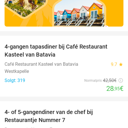
favorite_border
4-gangen tapasdiner bij Café Restaurant
32%
Kasteel van Batavia
Café Restaurant Kasteel van Batavia
9.7
star
Westkapelle
Solgt: 319
42
,50
€
Normalpris
28
€
,95
favorite_border
4- of 5-gangendiner van de chef bij
33%
Restaurantje Nummer 7