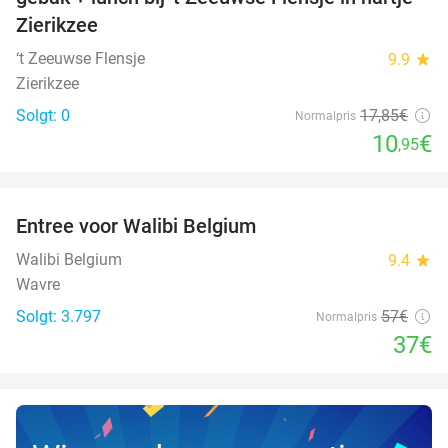
Zierikzee
‘t Zeeuwse Flensje
9.9
star
Zierikzee
Solgt: 0
17
,85
€
Normalpris
10
€
,95
favorite_border
Entree voor Walibi Belgium
35%
Walibi Belgium
9.4
star
Wavre
Solgt: 3.797
57€
Normalpris
37€