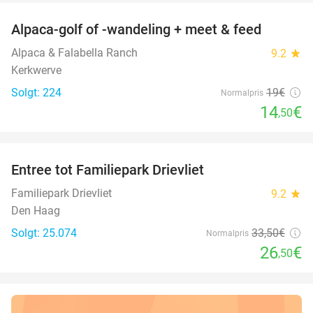
Alpaca-golf of -wandeling + meet & feed
24%
Alpaca & Falabella Ranch
9.2
star
Kerkwerve
Solgt: 224
19€
Normalpris
14
€
,50
favorite_border
Entree tot Familiepark Drievliet
21%
Familiepark Drievliet
9.2
star
Den Haag
Solgt: 25.074
33
,50
€
Normalpris
26
€
,50