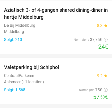
Aziatisch 3- of 4-gangen shared dining-diner in
36%
hartje Middelburg
De Bij Middelburg
8.3
star
Middelburg
Solgt: 210
37
,75
€
Normalpris
24€
favorite_border
Valetparking bij Schiphol
23%
CentraalParkeren
9.2
star
Aalsmeer (+1 location)
Solgt: 1.568
75€
Normalpris
57
€
,50
favorite_border