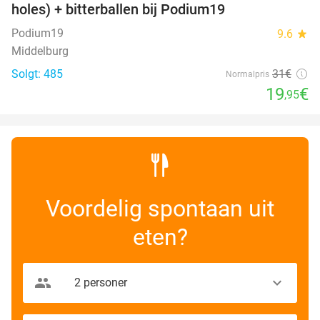
holes) + bitterballen bij Podium19
Podium19
9.6
star
Middelburg
Solgt: 485
31€
Normalpris
19
€
,95
Voordelig spontaan uit
eten?