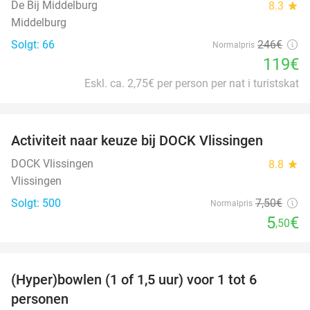
De Bij Middelburg
8.3
star
Middelburg
Solgt: 66
246€
Normalpris
119€
Eskl. ca. 2,75€ per person per nat i turistskat
favorite_border
Activiteit naar keuze bij DOCK Vlissingen
27%
DOCK Vlissingen
8.8
star
Vlissingen
Solgt: 500
7
,50
€
Normalpris
5
€
,50
favorite_border
(Hyper)bowlen (1 of 1,5 uur) voor 1 tot 6
33%
personen