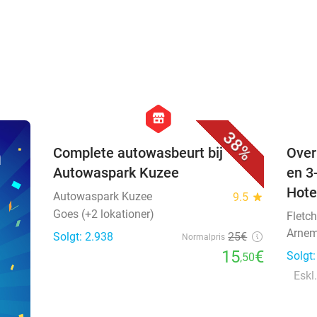
favorite_border
hexagon
store
38%
n
Complete autowasbeurt bij
Over
Autowaspark Kuzee
en 3
Hote
Autowaspark Kuzee
9.5
star
Goes (+2 lokationer)
Fletch
Arnem
Solgt: 2.938
25€
Normalpris
15
€
Solgt
,50
Eskl.