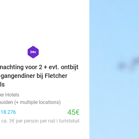
favorite_border
hexagon
hotel
nachting voor 2 + evt. ontbijt
-gangendiner bij Fletcher
ls
er Hotels
uiden (+ multiple locations)
45€
: 18.276
 ca. 3€ per person per nat i turistskat