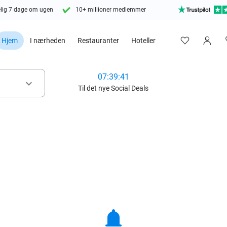
lig 7 dage om ugen
10+ millioner medlemmer
Hjem
I nærheden
Restauranter
Hoteller
07:39:39
keyboard_arrow_down
Til det nye Social Deals
notifications