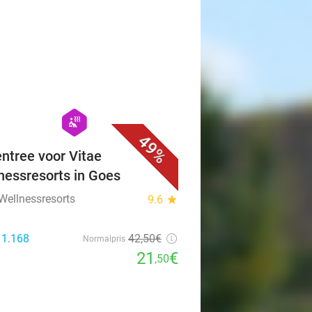
favorite_border
hexagon
wellness
49%
ntree voor Vitae
nessresorts in Goes
 Wellnessresorts
9.6
star
 1.168
42
,50
€
Normalpris
21
€
,50