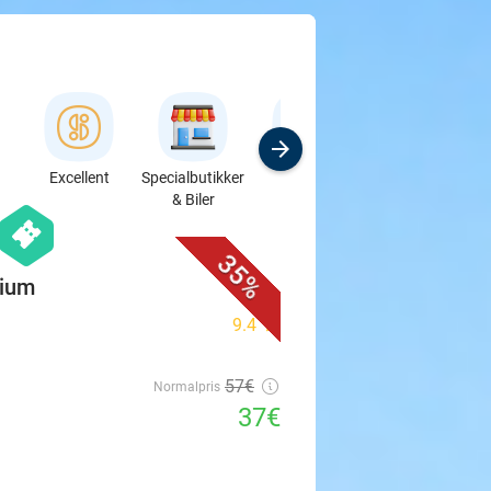
Excellent
Specialbutikker
Sport
Kursus &
& Biler
Workshops
favorite_border
hexagon
events
35%
gium
9.4
star
57€
Normalpris
37€