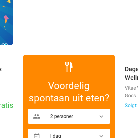
favorite_border
s
Dage
Well
Voordelig
Vitae
spontaan uit eten?
Goes
ratis
Solgt:
2 personer
I dag