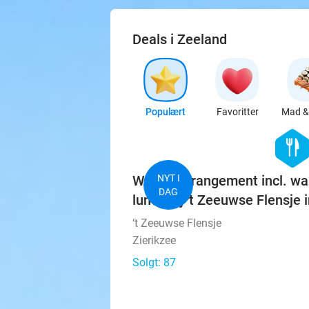
Deals i Zeeland
Populært
Favoritter
Mad & 
hexago
food
Wandelarrangement incl. wa
NYT I
DAG
lunch bij 't Zeeuwse Flensje i
‘t Zeeuwse Flensje
Zierikzee
Solgt: 87