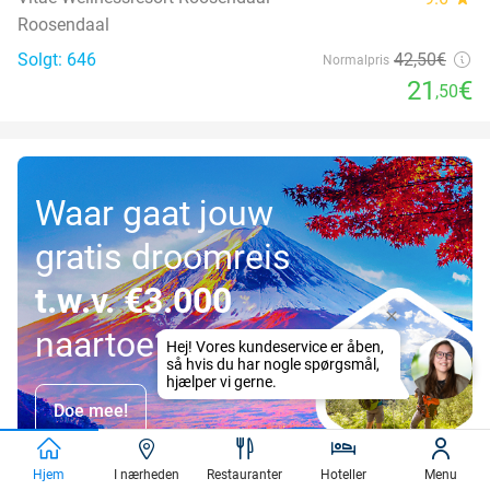
Roosendaal
Solgt: 646
42
,50
€
Normalpris
21
€
,50
Waar gaat jouw
gratis droomreis
t.w.v. €3.000
naartoe?
Doe mee!
Hjem
I nærheden
Restauranter
Hoteller
Menu