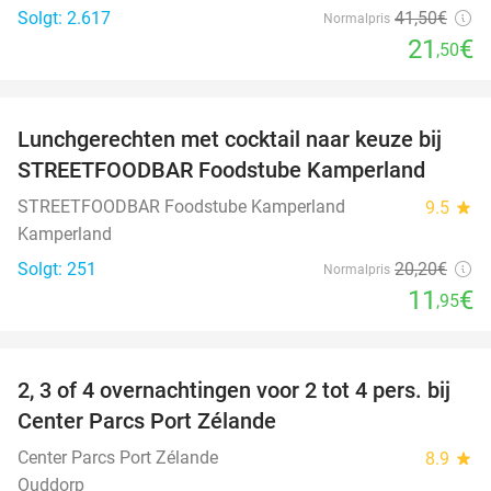
Solgt: 2.617
41
,50
€
Normalpris
21
€
,50
favorite_border
Lunchgerechten met cocktail naar keuze bij
41%
STREETFOODBAR Foodstube Kamperland
STREETFOODBAR Foodstube Kamperland
9.5
star
Kamperland
Solgt: 251
20
,20
€
Normalpris
11
€
,95
favorite_border
2, 3 of 4 overnachtingen voor 2 tot 4 pers. bij
17%
Center Parcs Port Zélande
Center Parcs Port Zélande
8.9
star
Ouddorp