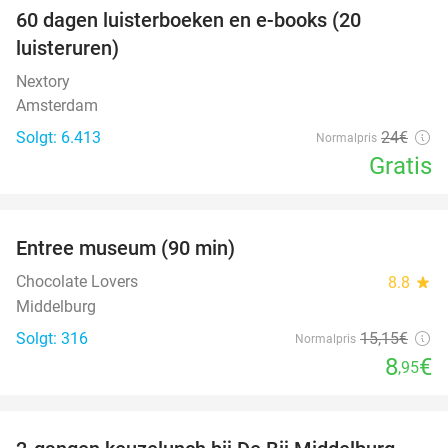
100%
60 dagen luisterboeken en e-books (20
luisteruren)
Nextory
Amsterdam
Solgt: 6.413
24€
Normalpris
Gratis
favorite_border
Entree museum (90 min)
41%
Chocolate Lovers
8.8
star
Middelburg
Solgt: 316
15
,15
€
Normalpris
8
€
,95
favorite_border