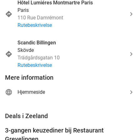
Hôtel Lumiéres Montmartre Paris
Paris
110 Rue Damrémont
Rutebeskrivelse
Scandic Billingen
Skövde
Trädgårdsgatan 10
Rutebeskrivelse
Mere information
Hjemmeside
favorite_border
Deals i Zeeland
3-gangen keuzediner bij Restaurant
48%
Grevelingen