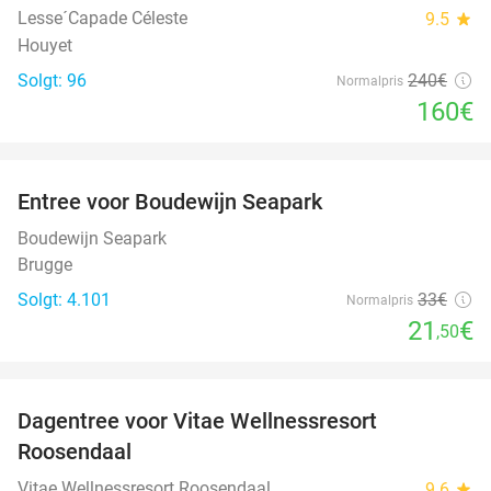
Lesse´Capade Céleste
9.5
star
Houyet
Solgt: 96
240€
Normalpris
160€
favorite_border
Entree voor Boudewijn Seapark
35%
Boudewijn Seapark
Brugge
Solgt: 4.101
33€
Normalpris
21
€
,50
favorite_border
Dagentree voor Vitae Wellnessresort
49%
Roosendaal
Vitae Wellnessresort Roosendaal
9.6
star