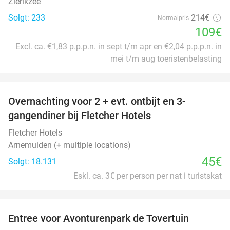
Zierikzee
Solgt: 233
214€
Normalpris
109€
Excl. ca. €1,83 p.p.p.n. in sept t/m apr en €2,04 p.p.p.n. in
mei t/m aug toeristenbelasting
favorite_border
Overnachting voor 2 + evt. ontbijt en 3-
gangendiner bij Fletcher Hotels
Fletcher Hotels
Arnemuiden (+ multiple locations)
45€
Solgt: 18.131
Eskl. ca. 3€ per person per nat i turistskat
favorite_border
Entree voor Avonturenpark de Tovertuin
34%