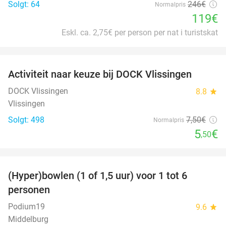
Solgt: 64
246€
Normalpris
119€
Eskl. ca. 2,75€ per person per nat i turistskat
favorite_border
Activiteit naar keuze bij DOCK Vlissingen
27%
DOCK Vlissingen
8.8
star
Vlissingen
Solgt: 498
7
,50
€
Normalpris
5
€
,50
favorite_border
(Hyper)bowlen (1 of 1,5 uur) voor 1 tot 6
33%
personen
Podium19
9.6
star
Middelburg