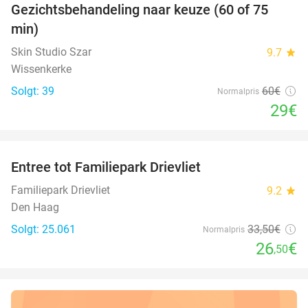
Gezichtsbehandeling naar keuze (60 of 75
52%
min)
Skin Studio Szar
9.7
star
Wissenkerke
Solgt: 39
60€
Normalpris
29€
favorite_border
Entree tot Familiepark Drievliet
21%
Familiepark Drievliet
9.2
star
Den Haag
Solgt: 25.061
33
,50
€
Normalpris
26
€
,50