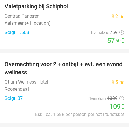
Valetparking bij Schiphol
23%
CentraalParkeren
9.2
star
Aalsmeer (+1 location)
Solgt: 1.563
75€
Normalpris
57
€
,50
favorite_border
Overnachting voor 2 + ontbijt + evt. een avond
21%
wellness
Otium Wellness Hotel
9.5
star
Roosendaal
Solgt: 37
138€
Normalpris
109€
Eskl. ca. 1,58€ per person per nat i turistskat
favorite_border