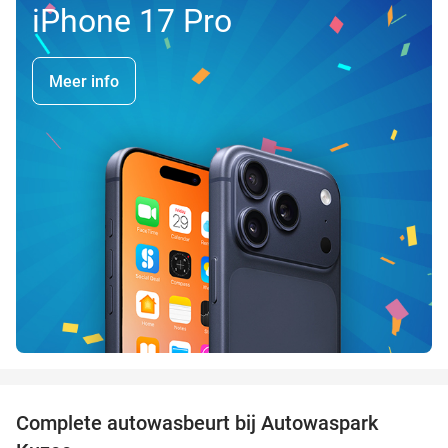
iPhone 17 Pro
Meer info
favorite_border
Complete autowasbeurt bij Autowaspark
38%