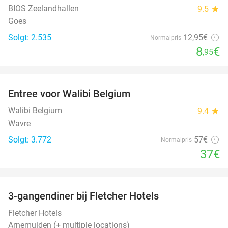
BIOS Zeelandhallen
9.5
star
Goes
Solgt: 2.535
12
,95
€
Normalpris
8
€
,95
favorite_border
Entree voor Walibi Belgium
35%
Walibi Belgium
9.4
star
Wavre
Solgt: 3.772
57€
Normalpris
37€
favorite_border
3-gangendiner bij Fletcher Hotels
42%
Fletcher Hotels
Arnemuiden (+ multiple locations)