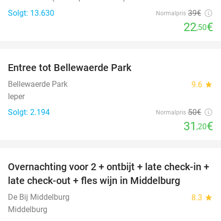
Solgt: 13.630
39€
Normalpris
22
€
,50
favorite_border
Entree tot Bellewaerde Park
38%
Bellewaerde Park
9.6
star
Ieper
Solgt: 2.194
50€
Normalpris
31
€
,20
favorite_border
Overnachting voor 2 + ontbijt + late check-in +
52%
late check-out + fles wijn in Middelburg
De Bij Middelburg
8.3
star
Middelburg