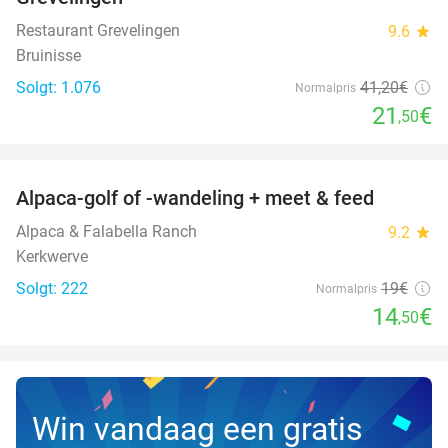
Restaurant Grevelingen
9.6
star
Bruinisse
Solgt: 1.076
41
,20
€
Normalpris
21
€
,50
favorite_border
Alpaca-golf of -wandeling + meet & feed
24%
Alpaca & Falabella Ranch
9.2
star
Kerkwerve
Solgt: 222
19€
Normalpris
14
€
,50
Win vandaag een gratis