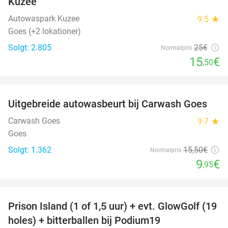
Kuzee
Autowaspark Kuzee
9.5
star
Goes (+2 lokationer)
Solgt: 2.805
25€
Normalpris
15
€
,50
favorite_border
Uitgebreide autowasbeurt bij Carwash Goes
36%
Carwash Goes
9.7
star
Goes
Solgt: 1.362
15
,50
€
Normalpris
9
€
,95
favorite_border
Prison Island (1 of 1,5 uur) + evt. GlowGolf (19
36%
holes) + bitterballen bij Podium19