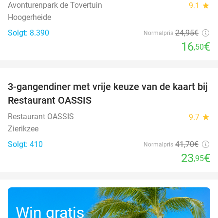
Avonturenpark de Tovertuin
9.1
star
Hoogerheide
Solgt: 8.390
24
,95
€
Normalpris
16
€
,50
favorite_border
3-gangendiner met vrije keuze van de kaart bij
43%
Restaurant OASSIS
Restaurant OASSIS
9.7
star
Zierikzee
Solgt: 410
41
,70
€
Normalpris
23
€
,95
Win gratis