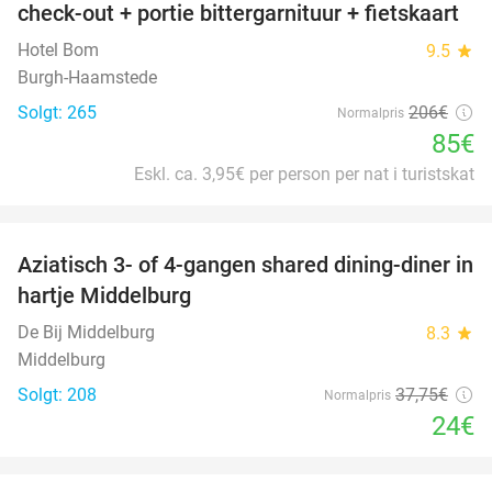
check-out + portie bittergarnituur + fietskaart
Hotel Bom
9.5
star
Burgh-Haamstede
Solgt: 265
206€
Normalpris
85€
Eskl. ca. 3,95€ per person per nat i turistskat
favorite_border
Aziatisch 3- of 4-gangen shared dining-diner in
36%
hartje Middelburg
De Bij Middelburg
8.3
star
Middelburg
Solgt: 208
37
,75
€
Normalpris
24€
favorite_border