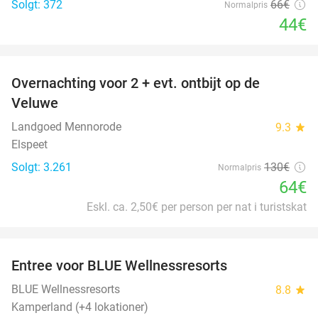
Solgt: 372
66€
Normalpris
44€
favorite_border
Overnachting voor 2 + evt. ontbijt op de
51%
Veluwe
Landgoed Mennorode
9.3
star
Elspeet
Solgt: 3.261
130€
Normalpris
64€
Eskl. ca. 2,50€ per person per nat i turistskat
favorite_border
Entree voor BLUE Wellnessresorts
48%
BLUE Wellnessresorts
8.8
star
Kamperland (+4 lokationer)