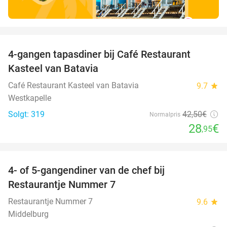
favorite_border
4-gangen tapasdiner bij Café Restaurant
32%
Kasteel van Batavia
Café Restaurant Kasteel van Batavia
9.7
star
Westkapelle
Solgt: 319
42
,50
€
Normalpris
28
€
,95
favorite_border
4- of 5-gangendiner van de chef bij
33%
Restaurantje Nummer 7
Restaurantje Nummer 7
9.6
star
Middelburg