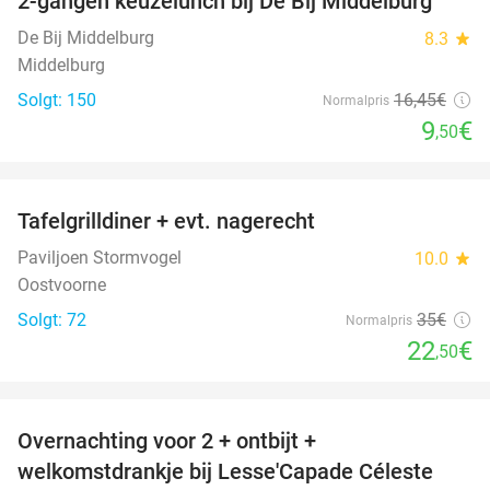
2-gangen keuzelunch bij De Bij Middelburg
42%
De Bij Middelburg
8.3
star
Middelburg
Solgt: 150
16
,45
€
Normalpris
9
€
,50
favorite_border
Tafelgrilldiner + evt. nagerecht
36%
Paviljoen Stormvogel
10.0
star
Oostvoorne
Solgt: 72
35€
Normalpris
22
€
,50
favorite_border
Overnachting voor 2 + ontbijt +
33%
welkomstdrankje bij Lesse'Capade Céleste