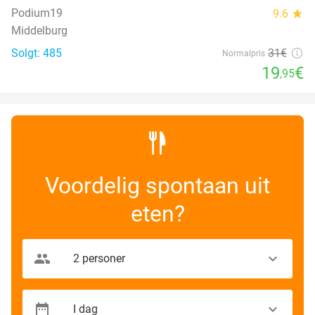
Podium19
9.6
star
Middelburg
Solgt: 485
31€
Normalpris
19
€
,95
Voordelig spontaan uit
eten?