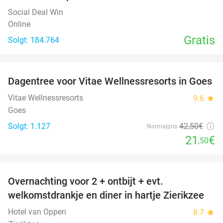
Social Deal Win
Online
Gratis
Solgt: 184.764
favorite_border
Dagentree voor Vitae Wellnessresorts in Goes
49%
Vitae Wellnessresorts
9.6
star
Goes
Solgt: 1.127
42
,50
€
Normalpris
21
€
,50
favorite_border
Overnachting voor 2 + ontbijt + evt.
49%
welkomstdrankje en diner in hartje Zierikzee
Hotel van Oppen
8.7
star