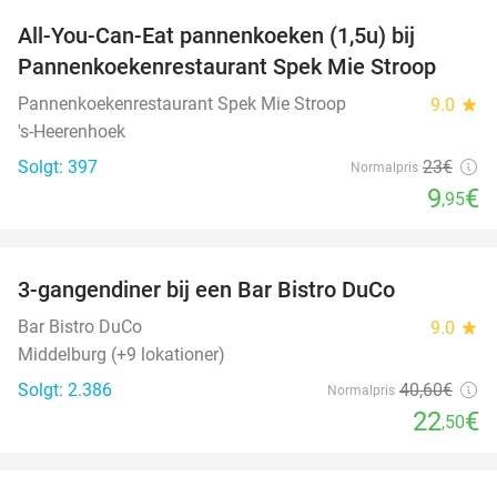
All-You-Can-Eat pannenkoeken (1,5u) bij
57%
Pannenkoekenrestaurant Spek Mie Stroop
Pannenkoekenrestaurant Spek Mie Stroop
9.0
star
's-Heerenhoek
Solgt: 397
23€
Normalpris
9
€
,95
favorite_border
3-gangendiner bij een Bar Bistro DuCo
45%
Bar Bistro DuCo
9.0
star
Middelburg (+9 lokationer)
Solgt: 2.386
40
,60
€
Normalpris
22
€
,50
favorite_border