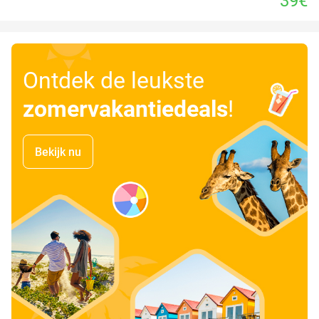
39€
Ontdek de leukste
zomervakantiedeals
!
Bekijk nu