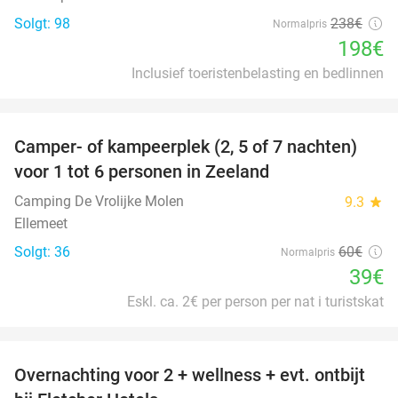
Solgt: 98
238€
Normalpris
198€
Inclusief toeristenbelasting en bedlinnen
favorite_border
Camper- of kampeerplek (2, 5 of 7 nachten)
35%
voor 1 tot 6 personen in Zeeland
Camping De Vrolijke Molen
9.3
star
Ellemeet
Solgt: 36
60€
Normalpris
39€
Eskl. ca. 2€ per person per nat i turistskat
favorite_border
Overnachting voor 2 + wellness + evt. ontbijt
55%