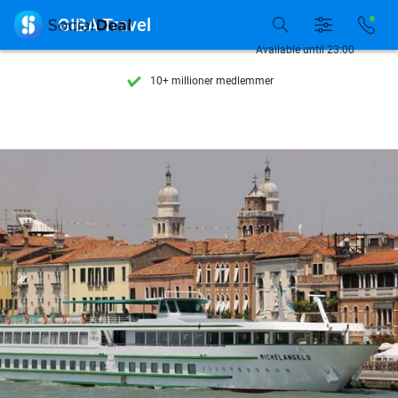
Se flere end 15.000 deals

GIBA Travel
Tilgængelig 7 dage om ugen
Available until 23:00
10+ millioner medlemmer
9,4
baseret på
206.071 anmeldelser
Se flere end 15.000 deals
Tilgængelig 7 dage om ugen
10+ millioner medlemmer