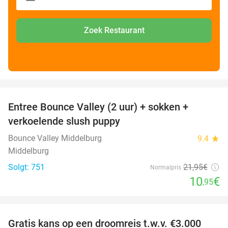
Zoek Restaurant
favorite_border
Entree Bounce Valley (2 uur) + sokken +
50%
verkoelende slush puppy
Bounce Valley Middelburg
9.4
star
Middelburg
Solgt: 751
21
,95
€
Normalpris
10
€
,95
favorite_border
Gratis kans op een droomreis t.w.v. €3.000