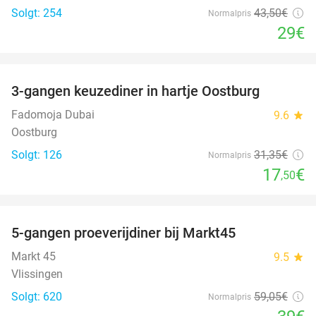
Solgt: 254
43
,50
€
Normalpris
29€
favorite_border
3-gangen keuzediner in hartje Oostburg
44%
Fadomoja Dubai
9.6
star
Oostburg
Solgt: 126
31
,35
€
Normalpris
17
€
,50
favorite_border
5-gangen proeverijdiner bij Markt45
34%
Markt 45
9.5
star
Vlissingen
Solgt: 620
59
,05
€
Normalpris