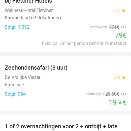
bij Fletcher Hotels
Wellness-Hotel Fletcher
7.4
star
Kamperland (+9 lokationer)
Solgt: 1.012
175€
Normalpris
79€
Eskl. ca. 3€ per person per nat i turistskat
favorite_border
Zeehondensafari (3 uur)
32%
De Vrolijke Visser
7.8
star
Bruinisse
Solgt: 954
28
,50
€
Normalpris
19
€
,50
favorite_border
1 of 2 overnachtingen voor 2 + ontbijt + late
59%