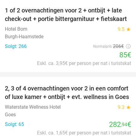
1 of 2 overnachtingen voor 2 + ontbijt + late
59%
check-out + portie bittergarnituur + fietskaart
Hotel Bom
9.5
star
Burgh-Haamstede
Solgt: 266
206€
Normalpris
85€
Eskl. ca. 3,95€ per person per nat i turistskat
favorite_border
2, 3 of 4 overnachtingen voor 2 in een comfort
of luxe kamer + ontbijt + evt. wellness in Goes
Waterstate Wellness Hotel
9.3
star
Goes
282
€
Solgt: 65
,94
Eskl. ca. 1,65€ per person per nat i turistskat