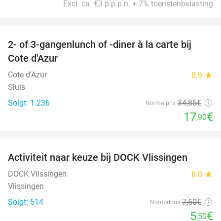
Excl. ca. €3 p.p.p.n. + 7% toeristenbelasting
favorite_border
2- of 3-gangenlunch of -diner à la carte bij
49%
Cote d'Azur
Cote d'Azur
8.9
star
Sluis
Solgt: 1.236
34
,85
€
Normalpris
17
€
,90
favorite_border
Activiteit naar keuze bij DOCK Vlissingen
27%
DOCK Vlissingen
8.8
star
Vlissingen
Solgt: 514
7
,50
€
Normalpris
5
€
,50