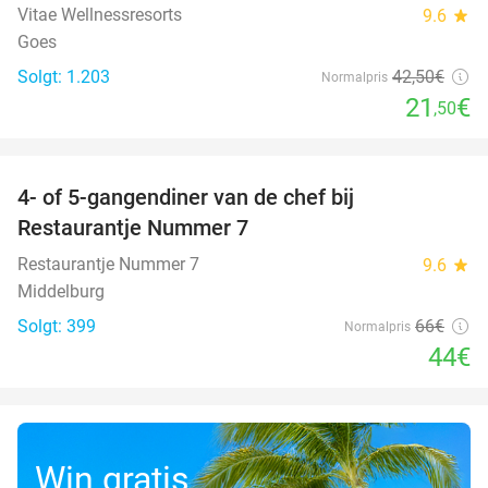
Vitae Wellnessresorts
9.6
star
Goes
Solgt: 1.203
42
,50
€
Normalpris
21
€
,50
favorite_border
4- of 5-gangendiner van de chef bij
33%
Restaurantje Nummer 7
Restaurantje Nummer 7
9.6
star
Middelburg
Solgt: 399
66€
Normalpris
44€
Win gratis