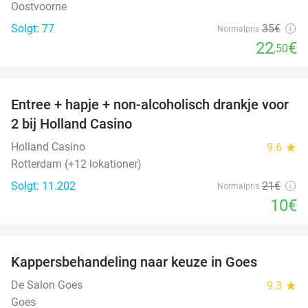
Oostvoorne
Solgt: 77
35€
Normalpris
22
€
,50
favorite_border
Entree + hapje + non-alcoholisch drankje voor
52%
2 bij Holland Casino
Holland Casino
9.6
star
Rotterdam (+12 lokationer)
Solgt: 11.202
21€
Normalpris
10€
favorite_border
Kappersbehandeling naar keuze in Goes
52%
De Salon Goes
9.3
star
Goes