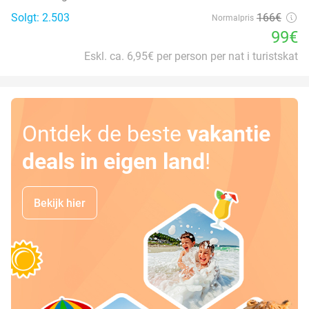
Solgt: 2.503
166€
Normalpris
99€
Eskl. ca. 6,95€ per person per nat i turistskat
Ontdek de beste
vakantie
deals in eigen land
!
Bekijk hier