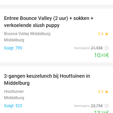
favorite_border
Entree Bounce Valley (2 uur) + sokken +
50%
verkoelende slush puppy
Bounce Valley Middelburg
9.4
star
Middelburg
Solgt: 795
21
,95
€
Normalpris
10
€
,95
favorite_border
2-gangen keuzelunch bij Houttuinen in
40%
Middelburg
Houttuinen
9.9
star
Middelburg
Solgt: 523
22
,75
€
Normalpris
13
€