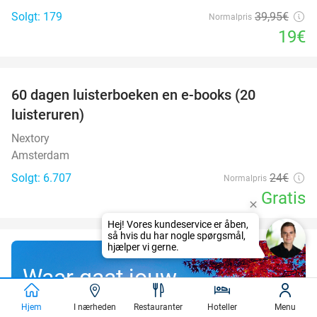
Solgt: 179
39
,95
€
Normalpris
19€
favorite_border
100%
60 dagen luisterboeken en e-books (20
luisteruren)
Nextory
Amsterdam
Solgt: 6.707
24€
Normalpris
Gratis
Waar gaat jouw
gratis droomreis
Hjem
I nærheden
Restauranter
Hoteller
Menu