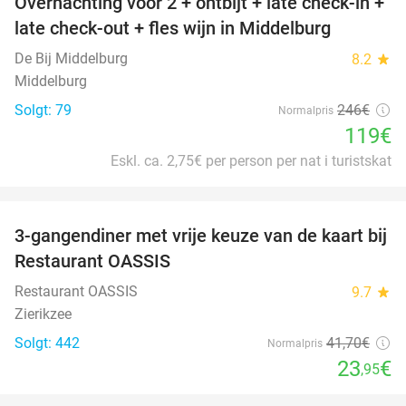
Overnachting voor 2 + ontbijt + late check-in +
52%
late check-out + fles wijn in Middelburg
De Bij Middelburg
8.2
star
Middelburg
Solgt: 79
246€
Normalpris
119€
Eskl. ca. 2,75€ per person per nat i turistskat
favorite_border
3-gangendiner met vrije keuze van de kaart bij
43%
Restaurant OASSIS
Restaurant OASSIS
9.7
star
Zierikzee
Solgt: 442
41
,70
€
Normalpris
23
€
,95
favorite_border