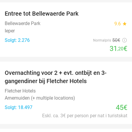
Entree tot Bellewaerde Park
38%
Bellewaerde Park
9.6
star
Ieper
Solgt: 2.276
50€
Normalpris
31
€
,20
favorite_border
Overnachting voor 2 + evt. ontbijt en 3-
gangendiner bij Fletcher Hotels
Fletcher Hotels
Arnemuiden (+ multiple locations)
45€
Solgt: 18.497
Eskl. ca. 3€ per person per nat i turistskat
favorite_border