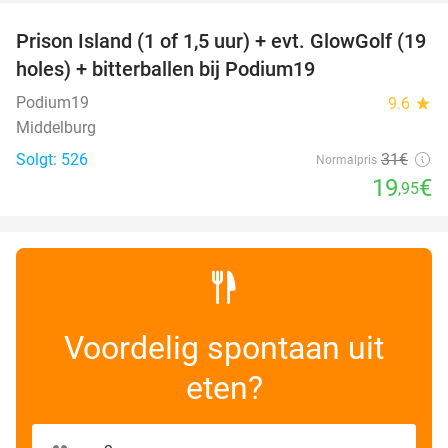
Prison Island (1 of 1,5 uur) + evt. GlowGolf (19
36%
holes) + bitterballen bij Podium19
Podium19
9.6
star
Middelburg
Solgt: 526
31€
Normalpris
19
€
,95
Voordelig spontaan uit
eten?