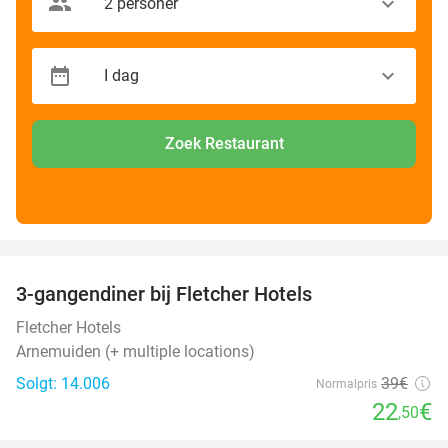
Zoek Restaurant
favorite_border
3-gangendiner bij Fletcher Hotels
42%
Fletcher Hotels
Arnemuiden (+ multiple locations)
Solgt: 14.006
39€
Normalpris
22
€
,50
favorite_border