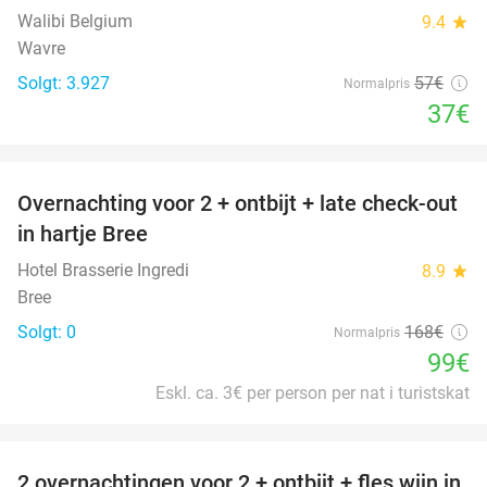
Walibi Belgium
9.4
star
Wavre
Solgt: 3.927
57€
Normalpris
37€
favorite_border
Overnachting voor 2 + ontbijt + late check-out
41%
NYT I
in hartje Bree
DAG
Hotel Brasserie Ingredi
8.9
star
Bree
Solgt: 0
168€
Normalpris
99€
Eskl. ca. 3€ per person per nat i turistskat
favorite_border
2 overnachtingen voor 2 + ontbijt + fles wijn in