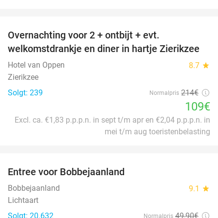
favorite_border
Overnachting voor 2 + ontbijt + evt.
49%
welkomstdrankje en diner in hartje Zierikzee
Hotel van Oppen
8.7
star
Zierikzee
Solgt: 239
214€
Normalpris
109€
Excl. ca. €1,83 p.p.p.n. in sept t/m apr en €2,04 p.p.p.n. in
mei t/m aug toeristenbelasting
favorite_border
Entree voor Bobbejaanland
40%
Bobbejaanland
9.1
star
Lichtaart
Solgt: 20.632
49
,90
€
Normalpris