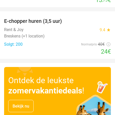
,75
favorite_border
E-chopper huren (3,5 uur)
40%
Rent & Joy
9.4
star
Breskens (+1 location)
Solgt: 200
40€
Normalpris
24€
Ontdek de leukste
zomervakantiedeals
!
Bekijk nu