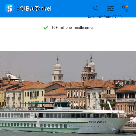
Se flere end 15.000 deals

GIBA Travel
Tilgængelig 7 dage om ugen
Available from 07:00
10+ millioner medlemmer
9,4
baseret på
206.424 anmeldelser
Se flere end 15.000 deals
Tilgængelig 7 dage om ugen
10+ millioner medlemmer