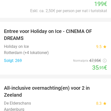
199€
Eskl. ca. 2,50€ per person per nat i turistskat
favorite_border
Entree voor Holiday on Ice - CINEMA OF
25%
DREAMS
Holiday on Ice
9.5
star
Rotterdam (+4 lokationer)
Solgt: 269
47
,95
€
Normalpris
35
€
,95
favorite_border
All-inclusive overnachting(en) voor 2 in
40%
Zeeland
De Elderschans
8.3
star
Aardenburg