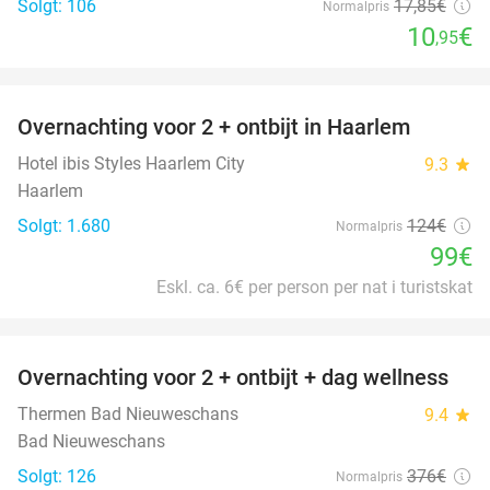
Solgt: 106
17
,85
€
Normalpris
10
€
,95
favorite_border
Overnachting voor 2 + ontbijt in Haarlem
20%
Hotel ibis Styles Haarlem City
9.3
star
Haarlem
Solgt: 1.680
124€
Normalpris
99€
Eskl. ca. 6€ per person per nat i turistskat
favorite_border
Overnachting voor 2 + ontbijt + dag wellness
47%
Thermen Bad Nieuweschans
9.4
star
Bad Nieuweschans
Solgt: 126
376€
Normalpris