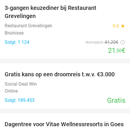
3-gangen keuzediner bij Restaurant
48%
Grevelingen
Restaurant Grevelingen
9.6
star
Bruinisse
Solgt: 1.124
41
,20
€
Normalpris
21
€
,50
favorite_border
Gratis kans op een droomreis t.w.v. €3.000
Social Deal Win
Online
Gratis
Solgt: 189.453
favorite_border
Dagentree voor Vitae Wellnessresorts in Goes
49%