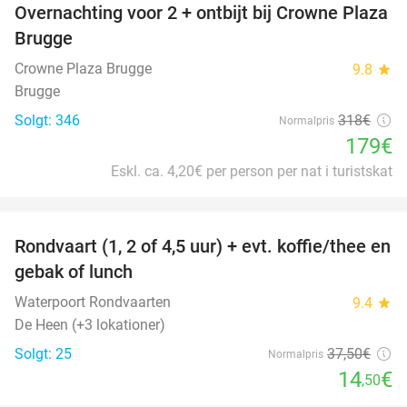
Overnachting voor 2 + ontbijt bij Crowne Plaza
44%
Brugge
Crowne Plaza Brugge
9.8
star
Brugge
Solgt: 346
318€
Normalpris
179€
Eskl. ca. 4,20€ per person per nat i turistskat
favorite_border
Rondvaart (1, 2 of 4,5 uur) + evt. koffie/thee en
61%
gebak of lunch
Waterpoort Rondvaarten
9.4
star
De Heen (+3 lokationer)
Solgt: 25
37
,50
€
Normalpris
14
€
,50