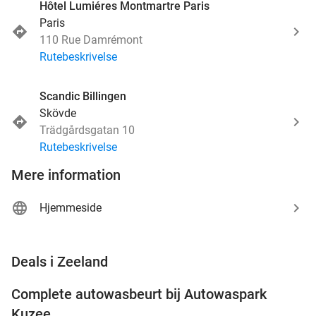
Hôtel Lumiéres Montmartre Paris
Paris
110 Rue Damrémont
Rutebeskrivelse
Scandic Billingen
Skövde
Trädgårdsgatan 10
Rutebeskrivelse
Mere information
Hjemmeside
favorite_border
Deals i Zeeland
Complete autowasbeurt bij Autowaspark
38%
Kuzee