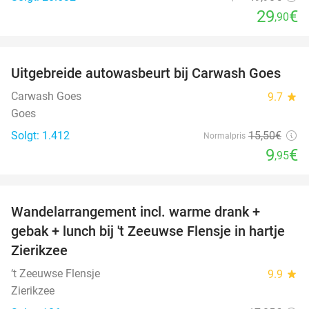
29
€
,90
favorite_border
Uitgebreide autowasbeurt bij Carwash Goes
36%
Carwash Goes
9.7
star
Goes
Solgt: 1.412
15
,50
€
Normalpris
9
€
,95
favorite_border
Wandelarrangement incl. warme drank +
39%
gebak + lunch bij 't Zeeuwse Flensje in hartje
Zierikzee
‘t Zeeuwse Flensje
9.9
star
Zierikzee