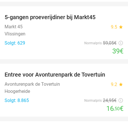
favorite_border
5-gangen proeverijdiner bij Markt45
34%
Markt 45
9.5
star
Vlissingen
Solgt: 629
59
,05
€
Normalpris
39€
favorite_border
Entree voor Avonturenpark de Tovertuin
34%
Avonturenpark de Tovertuin
9.2
star
Hoogerheide
Solgt: 8.865
24
,95
€
Normalpris
16
€
,50
favorite_border