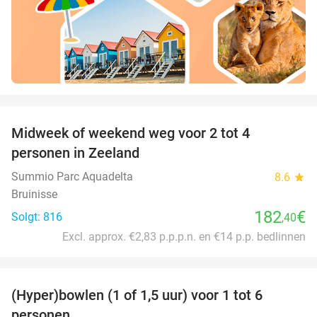
favorite_border
Midweek of weekend weg voor 2 tot 4
personen in Zeeland
Summio Parc Aquadelta
8.6
star
Bruinisse
182
€
Solgt: 816
,40
Excl. approx. €2,83 p.p.p.n. en €14 p.p. bedlinnen
favorite_border
(Hyper)bowlen (1 of 1,5 uur) voor 1 tot 6
33%
personen