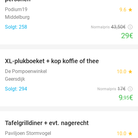
Podium19
9.6
star
Middelburg
Solgt: 258
43
,50
€
Normalpris
29€
favorite_border
XL-plukboeket + kop koffie of thee
41%
De Pompoenwinkel
10.0
star
Geersdijk
Solgt: 294
17€
Normalpris
9
€
,95
favorite_border
Tafelgrilldiner + evt. nagerecht
36%
Paviljoen Stormvogel
10.0
star