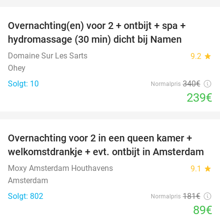
favorite_border
Overnachting(en) voor 2 + ontbijt + spa +
30%
hydromassage (30 min) dicht bij Namen
Domaine Sur Les Sarts
9.2
star
Ohey
Solgt: 10
340€
Normalpris
239€
favorite_border
Overnachting voor 2 in een queen kamer +
51%
welkomstdrankje + evt. ontbijt in Amsterdam
Moxy Amsterdam Houthavens
9.1
star
Amsterdam
Solgt: 802
181€
Normalpris
89€