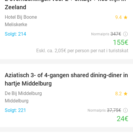
55%
Zeeland
Hotel Bij Boone
9.4
star
Meliskerke
Solgt: 214
347€
Normalpris
155€
Eskl. ca. 2,05€ per person per nat i turistskat
favorite_border
Aziatisch 3- of 4-gangen shared dining-diner in
36%
hartje Middelburg
De Bij Middelburg
8.2
star
Middelburg
Solgt: 221
37
,75
€
Normalpris
24€
favorite_border