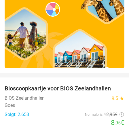
favorite_border
Bioscoopkaartje voor BIOS Zeelandhallen
31%
BIOS Zeelandhallen
9.5
star
Goes
Solgt: 2.653
12
,95
€
Normalpris
8
€
,95