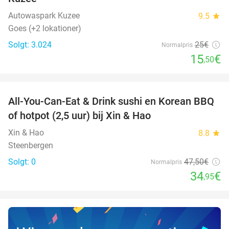
Autowaspark Kuzee
9.5
star
Goes (+2 lokationer)
Solgt: 3.024
25€
Normalpris
15
€
,50
favorite_border
All-You-Can-Eat & Drink sushi en Korean BBQ
26%
NYT I
of hotpot (2,5 uur) bij Xin & Hao
DAG
Xin & Hao
8.8
star
Steenbergen
Solgt: 0
47
,50
€
Normalpris
34
€
,95