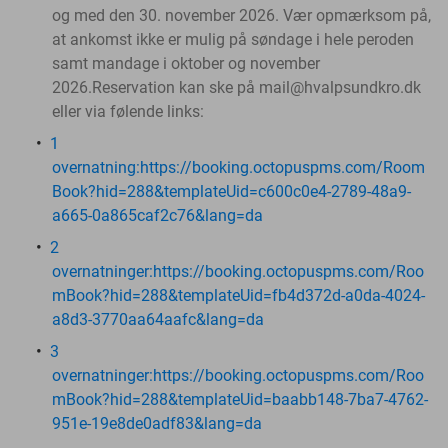
og med den 30. november 2026.
Vær opmærksom på,
at ankomst ikke er mulig på søndage i hele peroden
samt mandage i oktober og november
2026.Reservation kan ske på mail@hvalpsundkro.dk
eller via følende links:
1
overnatning:https://booking.octopuspms.com/Room
Book?hid=288&templateUid=c600c0e4-2789-48a9-
a665-0a865caf2c76&lang=da
2
overnatninger:https://booking.octopuspms.com/Roo
mBook?hid=288&templateUid=fb4d372d-a0da-4024-
a8d3-3770aa64aafc&lang=da
3
overnatninger:https://booking.octopuspms.com/Roo
mBook?hid=288&templateUid=baabb148-7ba7-4762-
951e-19e8de0adf83&lang=da