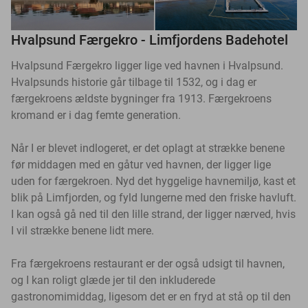
Hvalpsund Færgekro - Limfjordens Badehotel
Hvalpsund Færgekro ligger lige ved havnen i Hvalpsund.
Hvalpsunds historie går tilbage til 1532, og i dag er
færgekroens ældste bygninger fra 1913. Færgekroens
kromand er i dag femte generation.
Når I er blevet indlogeret, er det oplagt at strække benene
før middagen med en gåtur ved havnen, der ligger lige
uden for færgekroen. Nyd det hyggelige havnemiljø, kast et
blik på Limfjorden, og fyld lungerne med den friske havluft.
I kan også gå ned til den lille strand, der ligger nærved, hvis
I vil strække benene lidt mere.
Fra færgekroens restaurant er der også udsigt til havnen,
og I kan roligt glæde jer til den inkluderede
gastronomimiddag, ligesom det er en fryd at stå op til den