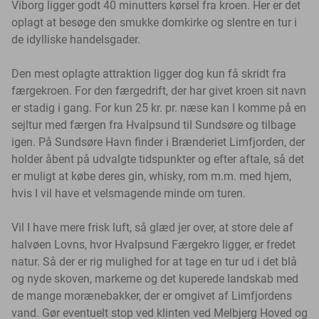
Viborg ligger godt 40 minutters kørsel fra kroen. Her er det
oplagt at besøge den smukke domkirke og slentre en tur i
de idylliske handelsgader.
Den mest oplagte attraktion ligger dog kun få skridt fra
færgekroen. For den færgedrift, der har givet kroen sit navn
er stadig i gang. For kun 25 kr. pr. næse kan I komme på en
sejltur med færgen fra Hvalpsund til Sundsøre og tilbage
igen. På Sundsøre Havn finder i Brænderiet Limfjorden, der
holder åbent på udvalgte tidspunkter og efter aftale, så det
er muligt at købe deres gin, whisky, rom m.m. med hjem,
hvis I vil have et velsmagende minde om turen.
Vil I have mere frisk luft, så glæd jer over, at store dele af
halvøen Lovns, hvor Hvalpsund Færgekro ligger, er fredet
natur. Så der er rig mulighed for at tage en tur ud i det blå
og nyde skoven, markerne og det kuperede landskab med
de mange morænebakker, der er omgivet af Limfjordens
vand. Gør eventuelt stop ved klinten ved Melbjerg Hoved og