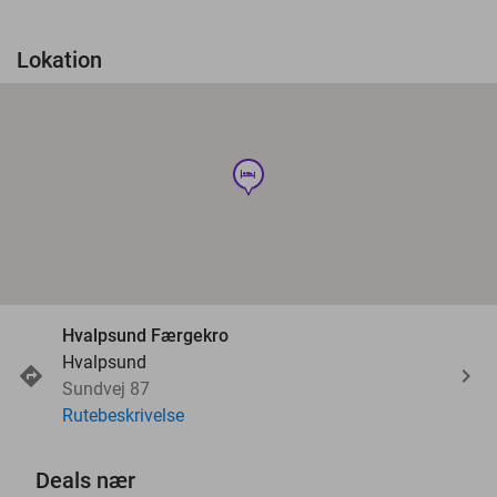
Lokation
hotel
Hvalpsund Færgekro
Hvalpsund
Sundvej 87
Rutebeskrivelse
Deals nær