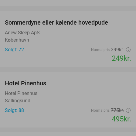
favorite_border
Sommerdyne eller kølende hovedpude
38%
Anew Sleep ApS
København
Solgt: 72
399kr.
Normalpris
249kr.
favorite_border
Hotel Pinenhus
36%
Hotel Pinenhus
Sallingsund
Solgt: 88
775kr.
Normalpris
495kr.
favorite_border