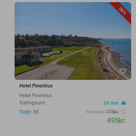
36%
favorite_border
Hotel Pinenhus
Hotel Pinenhus
Sallingsund
24 min.
directions_car
Solgt: 88
775kr.
Normalpris
495kr.