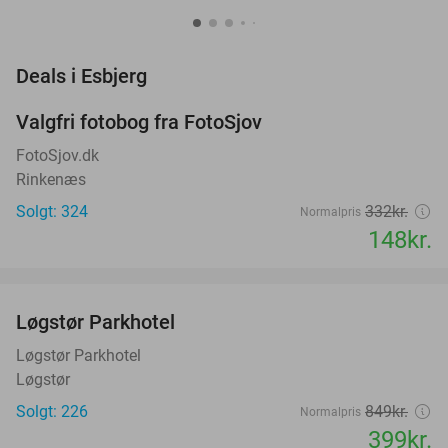
favorite_border
Deals i Esbjerg
Valgfri fotobog fra FotoSjov
55%
FotoSjov.dk
Rinkenæs
Solgt: 324
332kr.
Normalpris
148kr.
favorite_border
Løgstør Parkhotel
53%
Løgstør Parkhotel
Løgstør
Solgt: 226
849kr.
Normalpris
399kr.