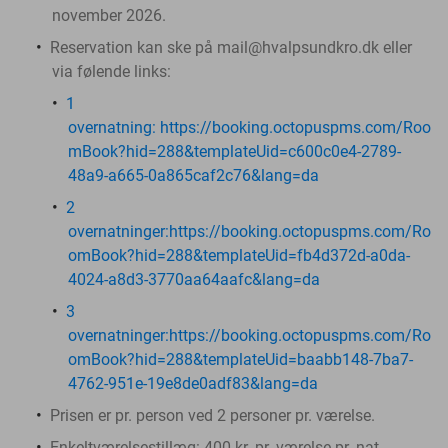
november 2026.
Reservation kan ske på mail@hvalpsundkro.dk eller
via følende links:
1
overnatning: https://booking.octopuspms.com/Roo
mBook?hid=288&templateUid=c600c0e4-2789-
48a9-a665-0a865caf2c76&lang=da
2
overnatninger:https://booking.octopuspms.com/Ro
omBook?hid=288&templateUid=fb4d372d-a0da-
4024-a8d3-3770aa64aafc&lang=da
3
overnatninger:https://booking.octopuspms.com/Ro
omBook?hid=288&templateUid=baabb148-7ba7-
4762-951e-19e8de0adf83&lang=da
Prisen er pr. person ved 2 personer pr. værelse.
Enkeltværelsestillæg: 400 kr. pr. værelse pr. nat.