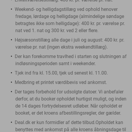
Weekend- og helligdagstillæg ved ophold henover
fredage, lørdage og helligdage (almindelige søndage
betragtes ikke som helligdage): 400 kr. pr. værelse pr.
nat ved 1. nat og 300 kr. ved 2 eller flere.
Højsæsonstillæg alle dage i juli og august: 400 kr. pr.
værelse pr. nat (ingen ekstra weekendtillæg).
Der kan forekomme travlhed i starten og slutningen af
indløsningsperioden samt i weekender.
Tjek ind fra kl. 15.00, tjek ud senest kl. 11.00.
Medbring et printet værdibevis ved ankomst.
Der tages forbehold for udsolgte datoer. Vi anbefaler
derfor, at du booker opholdet hurtigst muligt, og inden
de 14 dages fortrydelsesret udløber. Når opholdet er
booket, er det kroens afbestillingsregler, der gælder.
Deal.dk er kun formidler af dette tilbud.
Opholdet kan
benyttes med ankomst på alle kroens åbningsdage til