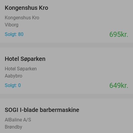
Kongenshus Kro
Kongenshus Kro
Viborg
695kr.
Solgt: 80
favorite_border
Hotel Søparken
Hotel Søparken
Aabybro
649kr.
Solgt: 0
favorite_border
SOGI I-blade barbermaskine
40%
AlBaline A/S
Brøndby