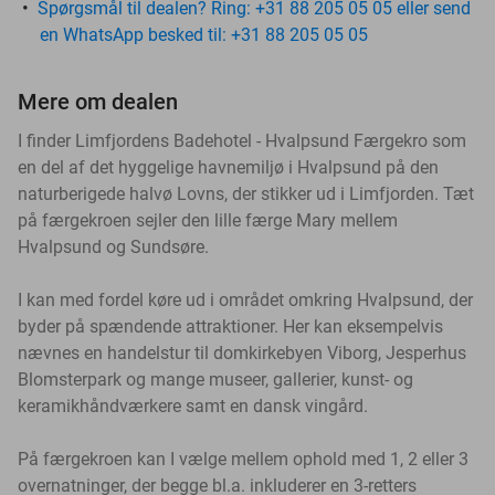
Spørgsmål til dealen? Ring: +31 88 205 05 05 eller send
en WhatsApp besked til: +31 88 205 05 05
Mere om dealen
I finder Limfjordens Badehotel - Hvalpsund Færgekro som
en del af det hyggelige havnemiljø i Hvalpsund på den
naturberigede halvø Lovns, der stikker ud i Limfjorden. Tæt
på færgekroen sejler den lille færge Mary mellem
Hvalpsund og Sundsøre.
I kan med fordel køre ud i området omkring Hvalpsund, der
byder på spændende attraktioner. Her kan eksempelvis
nævnes en handelstur til domkirkebyen Viborg, Jesperhus
Blomsterpark og mange museer, gallerier, kunst- og
keramikhåndværkere samt en dansk vingård.
På færgekroen kan I vælge mellem ophold med 1, 2 eller 3
overnatninger, der begge bl.a. inkluderer en 3-retters