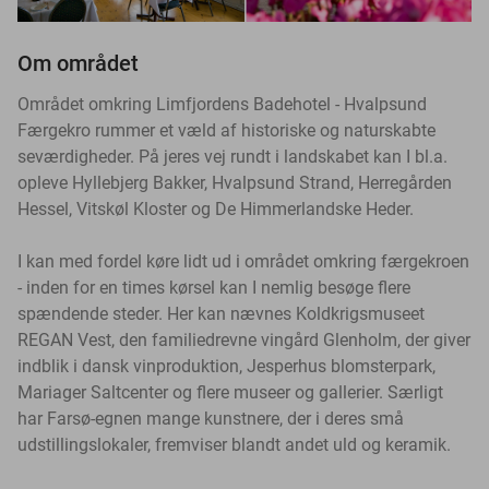
Om området
Området omkring Limfjordens Badehotel - Hvalpsund
Færgekro rummer et væld af historiske og naturskabte
seværdigheder. På jeres vej rundt i landskabet kan I bl.a.
opleve Hyllebjerg Bakker, Hvalpsund Strand, Herregården
Hessel, Vitskøl Kloster og De Himmerlandske Heder.
I kan med fordel køre lidt ud i området omkring færgekroen
- inden for en times kørsel kan I nemlig besøge flere
spændende steder. Her kan nævnes Koldkrigsmuseet
REGAN Vest, den familiedrevne vingård Glenholm, der giver
indblik i dansk vinproduktion, Jesperhus blomsterpark,
Mariager Saltcenter og flere museer og gallerier. Særligt
har Farsø-egnen mange kunstnere, der i deres små
udstillingslokaler, fremviser blandt andet uld og keramik.