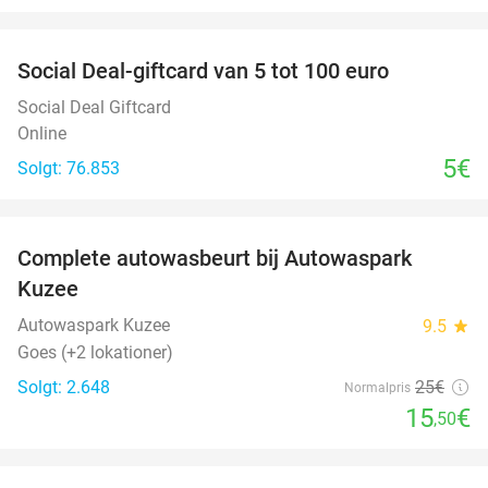
favorite_border
Social Deal-giftcard van 5 tot 100 euro
Social Deal Giftcard
Online
5€
Solgt: 76.853
favorite_border
Complete autowasbeurt bij Autowaspark
38%
Kuzee
Autowaspark Kuzee
9.5
star
Goes (+2 lokationer)
Solgt: 2.648
25€
Normalpris
15
€
,50
favorite_border