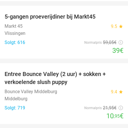
favorite_border
5-gangen proeverijdiner bij Markt45
34%
Markt 45
9.5
star
Vlissingen
Solgt: 616
59
,05
€
Normalpris
39€
favorite_border
Entree Bounce Valley (2 uur) + sokken +
50%
verkoelende slush puppy
Bounce Valley Middelburg
9.4
star
Middelburg
Solgt: 719
21
,95
€
Normalpris
10
€
,95
favorite_border