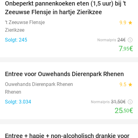
Onbeperkt pannenkoeken eten (1,5 uur) bij 't
67%
Zeeuwse Flensje in hartje Zierikzee
‘t Zeeuwse Flensje
9.9
star
Zierikzee
Solgt: 245
24€
Normalpris
7
€
,95
favorite_border
Entree voor Ouwehands Dierenpark Rhenen
19%
Ouwehands Dierenpark Rhenen
9.5
star
Rhenen
Solgt: 3.034
31
,50
€
Normalpris
25
€
,50
favorite_border
Entree + hapje + non-alcoholisch drankje voor