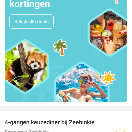
kortingen
Bekijk alle deals
favorite_border
4-gangen keuzediner bij Zeebinkie
45%