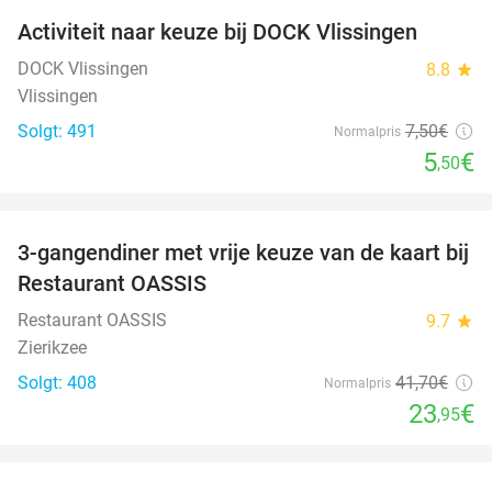
Activiteit naar keuze bij DOCK Vlissingen
27%
DOCK Vlissingen
8.8
star
Vlissingen
Solgt: 491
7
,50
€
Normalpris
5
€
,50
favorite_border
3-gangendiner met vrije keuze van de kaart bij
43%
Restaurant OASSIS
Restaurant OASSIS
9.7
star
Zierikzee
Solgt: 408
41
,70
€
Normalpris
23
€
,95
favorite_border