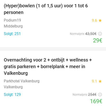
(Hyper)bowlen (1 of 1,5 uur) voor 1 tot 6
33%
personen
Podium19
9.6
star
Middelburg
Solgt: 251
43
,50
€
Normalpris
29€
favorite_border
Overnachting voor 2 + ontbijt + wellness +
33%
gratis parkeren + borrelplank + meer in
Valkenburg
Parkhotel Valkenburg
9.1
star
Valkenburg
Solgt: 129
254€
Normalpris
169€