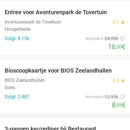
Entree voor Avonturenpark de Tovertuin
34%
Avonturenpark de Tovertuin
9.1
star
Hoogerheide
Solgt: 8.156
24
,95
€
Normalpris
16
€
,50
favorite_border
Bioscoopkaartje voor BIOS Zeelandhallen
31%
BIOS Zeelandhallen
9.5
star
Goes
Solgt: 2.487
12
,95
€
Normalpris
8
€
,95
favorite_border
3-gangen keuzediner bij Restaurant