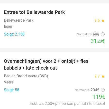
Entree tot Bellewaerde Park
38%
Bellewaerde Park
9.6
star
Ieper
Solgt: 2.158
50€
Normalpris
31
€
,20
favorite_border
Overnachting(en) voor 2 + ontbijt + fles
42%
bubbels + late check-out
Bed en Brood Veere (B&B)
9.7
star
Veere
Solgt: 58
204€
Normalpris
119€
Eskl. ca. 2,50€ per person per nat i turistskat