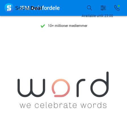
Se flere end 15.000 deals

JFM Avisfordele
Tilgængelig 7 dage om ugen
Available until 23:00
10+ millioner medlemmer
9,4
baseret på
205.945 anmeldelser
Se flere end 15.000 deals
Tilgængelig 7 dage om ugen
10+ millioner medlemmer