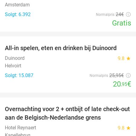
Amsterdam
Solgt: 6.392
24€
Normalpris
Gratis
favorite_border
All-in spelen, eten en drinken bij Duinoord
19%
Duinoord
9.8
star
Helvoirt
Solgt: 15.087
25
,95
€
Normalpris
20
€
,95
favorite_border
Overnachting voor 2 + ontbijt of late check-out
45%
aan de Belgisch-Nederlandse grens
Hotel Reynaert
9.8
star
Kapellebrug