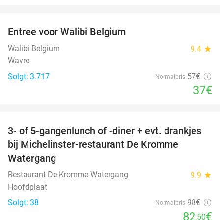
favorite_border
Entree voor Walibi Belgium
35%
Walibi Belgium
9.4
star
Wavre
Solgt: 3.717
57€
Normalpris
37€
favorite_border
3- of 5-gangenlunch of -diner + evt. drankjes
16%
bij Michelinster-restaurant De Kromme
Watergang
Restaurant De Kromme Watergang
9.9
star
Hoofdplaat
Solgt: 38
98€
Normalpris
82
€
,50