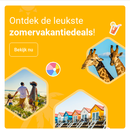
Ontdek de leukste
zomervakantiedeals
!
Bekijk nu