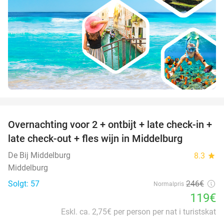
favorite_border
Overnachting voor 2 + ontbijt + late check-in +
52%
late check-out + fles wijn in Middelburg
De Bij Middelburg
8.3
star
Middelburg
Solgt: 57
246€
Normalpris
119€
Eskl. ca. 2,75€ per person per nat i turistskat