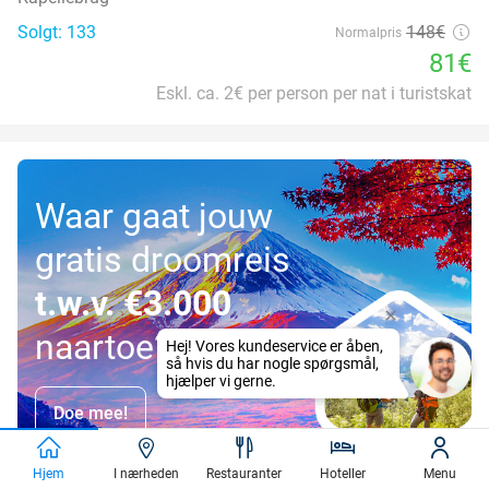
Solgt: 133
148€
Normalpris
81€
Eskl. ca. 2€ per person per nat i turistskat
Waar gaat jouw
gratis droomreis
t.w.v. €3.000
naartoe?
Doe mee!
Hjem
I nærheden
Restauranter
Hoteller
Menu