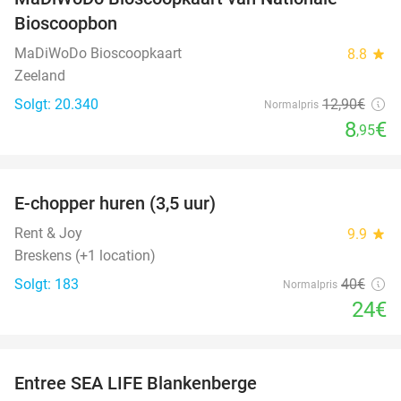
31%
Bioscoopbon
MaDiWoDo Bioscoopkaart
8.8
star
Zeeland
Solgt: 20.340
12
,90
€
Normalpris
8
€
,95
favorite_border
E-chopper huren (3,5 uur)
40%
Rent & Joy
9.9
star
Breskens (+1 location)
Solgt: 183
40€
Normalpris
24€
favorite_border
Entree SEA LIFE Blankenberge
20%