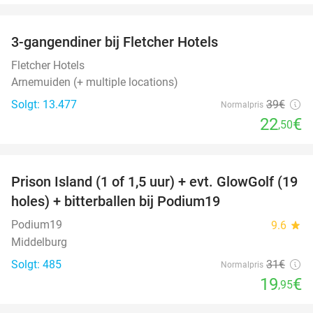
favorite_border
3-gangendiner bij Fletcher Hotels
42%
Fletcher Hotels
Arnemuiden (+ multiple locations)
Solgt: 13.477
39€
Normalpris
22
€
,50
favorite_border
Prison Island (1 of 1,5 uur) + evt. GlowGolf (19
36%
holes) + bitterballen bij Podium19
Podium19
9.6
star
Middelburg
Solgt: 485
31€
Normalpris
19
€
,95