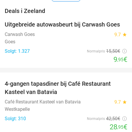
favorite_border
Deals i Zeeland
Uitgebreide autowasbeurt bij Carwash Goes
36%
Carwash Goes
9.7
star
Goes
Solgt: 1.327
15
,50
€
Normalpris
9
€
,95
favorite_border
4-gangen tapasdiner bij Café Restaurant
32%
Kasteel van Batavia
Café Restaurant Kasteel van Batavia
9.7
star
Westkapelle
Solgt: 310
42
,50
€
Normalpris
28
€
,95