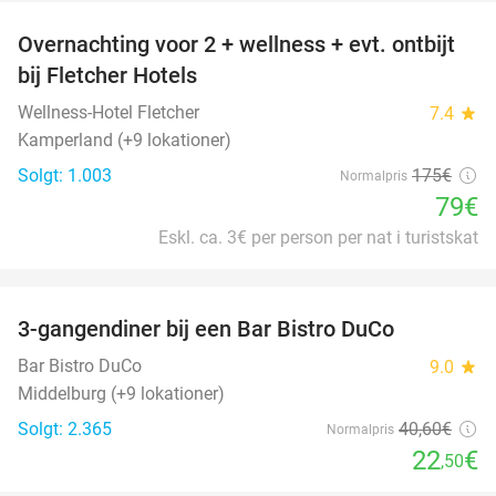
Overnachting voor 2 + wellness + evt. ontbijt
55%
bij Fletcher Hotels
Wellness-Hotel Fletcher
7.4
star
Kamperland (+9 lokationer)
Solgt: 1.003
175€
Normalpris
79€
Eskl. ca. 3€ per person per nat i turistskat
favorite_border
3-gangendiner bij een Bar Bistro DuCo
45%
Bar Bistro DuCo
9.0
star
Middelburg (+9 lokationer)
Solgt: 2.365
40
,60
€
Normalpris
22
€
,50
favorite_border