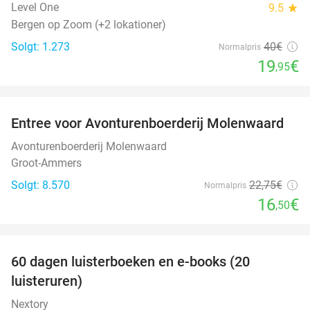
Level One
9.5
star
Bergen op Zoom (+2 lokationer)
Solgt: 1.273
40€
Normalpris
19
€
,95
favorite_border
Entree voor Avonturenboerderij Molenwaard
27%
Avonturenboerderij Molenwaard
Groot-Ammers
Solgt: 8.570
22
,75
€
Normalpris
16
€
,50
favorite_border
100%
60 dagen luisterboeken en e-books (20
luisteruren)
Nextory