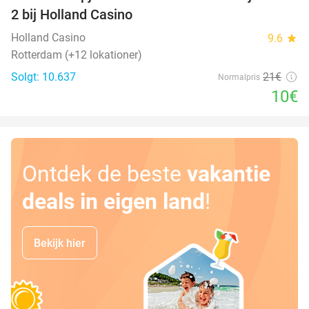
52%
2 bij Holland Casino
Holland Casino
9.6
star
Rotterdam (+12 lokationer)
Solgt: 10.637
21€
Normalpris
10€
Ontdek de beste
vakantie
deals in eigen land
!
Bekijk hier