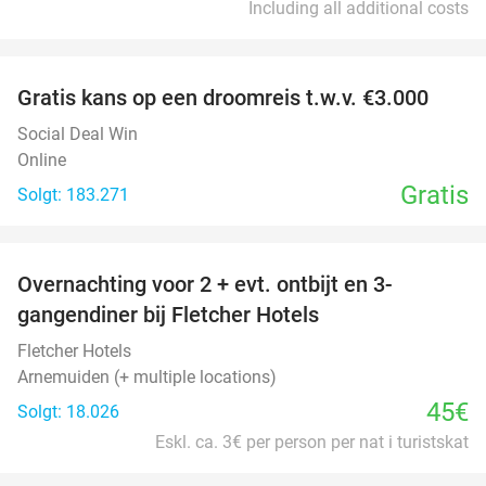
Including all additional costs
favorite_border
Gratis kans op een droomreis t.w.v. €3.000
Social Deal Win
Online
Gratis
Solgt: 183.271
favorite_border
Overnachting voor 2 + evt. ontbijt en 3-
gangendiner bij Fletcher Hotels
Fletcher Hotels
Arnemuiden (+ multiple locations)
45€
Solgt: 18.026
Eskl. ca. 3€ per person per nat i turistskat
favorite_border