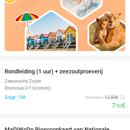
favorite_border
Rondleiding (1 uur) + zeezoutproeverij
40%
Zeeuwsche Zoute
Bruinisse (+1 location)
Solgt: 198
12
,50
€
Normalpris
7
€
,50
favorite_border
MaDiWoDo Bioscoopkaart van Nationale