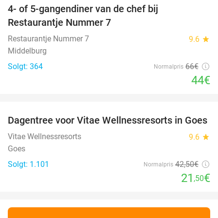
4- of 5-gangendiner van de chef bij
33%
Restaurantje Nummer 7
Restaurantje Nummer 7
9.6
star
Middelburg
Solgt: 364
66€
Normalpris
44€
favorite_border
Dagentree voor Vitae Wellnessresorts in Goes
49%
Vitae Wellnessresorts
9.6
star
Goes
Solgt: 1.101
42
,50
€
Normalpris
21
€
,50