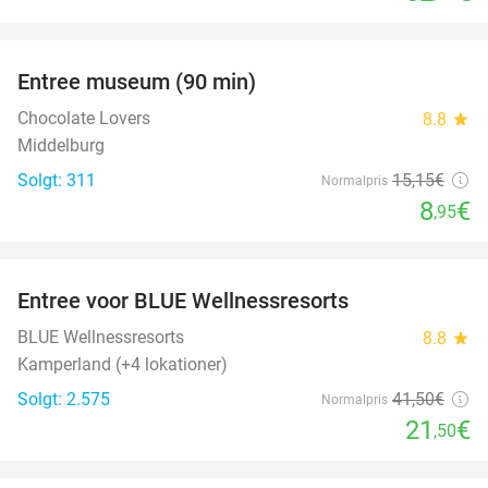
favorite_border
Entree museum (90 min)
41%
Chocolate Lovers
8.8
star
Middelburg
Solgt: 311
15
,15
€
Normalpris
8
€
,95
favorite_border
Entree voor BLUE Wellnessresorts
48%
BLUE Wellnessresorts
8.8
star
Kamperland (+4 lokationer)
Solgt: 2.575
41
,50
€
Normalpris
21
€
,50
favorite_border