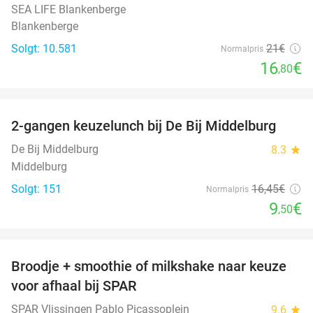
SEA LIFE Blankenberge
Blankenberge
Solgt: 10.581
21€
Normalpris
16
€
,80
favorite_border
2-gangen keuzelunch bij De Bij Middelburg
42%
De Bij Middelburg
8.3
star
Middelburg
Solgt: 151
16
,45
€
Normalpris
9
€
,50
favorite_border
Broodje + smoothie of milkshake naar keuze
36%
voor afhaal bij SPAR
SPAR Vlissingen Pablo Picassoplein
9.6
star