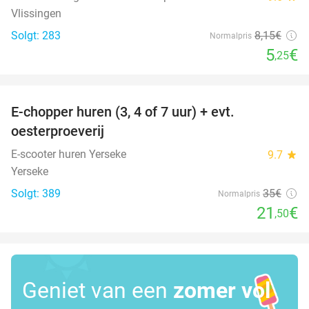
Vlissingen
Solgt: 283
8
,15
€
Normalpris
5
€
,25
favorite_border
E-chopper huren (3, 4 of 7 uur) + evt.
39%
oesterproeverij
E-scooter huren Yerseke
9.7
star
Yerseke
Solgt: 389
35€
Normalpris
21
€
,50
Geniet van een
zomer vol