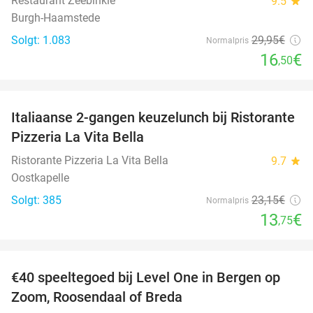
Restaurant Zeebinkie
9.5
star
Burgh-Haamstede
Solgt: 1.083
29
,95
€
Normalpris
16
€
,50
favorite_border
Italiaanse 2-gangen keuzelunch bij Ristorante
41%
Pizzeria La Vita Bella
Ristorante Pizzeria La Vita Bella
9.7
star
Oostkapelle
Solgt: 385
23
,15
€
Normalpris
13
€
,75
favorite_border
€40 speeltegoed bij Level One in Bergen op
50%
Zoom, Roosendaal of Breda