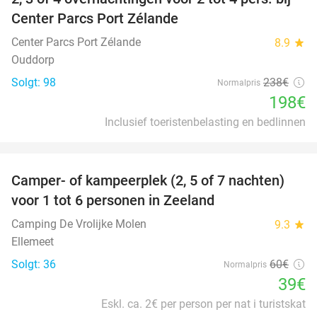
17%
Center Parcs Port Zélande
Center Parcs Port Zélande
8.9
star
Ouddorp
Solgt: 98
238€
Normalpris
198€
Inclusief toeristenbelasting en bedlinnen
favorite_border
Camper- of kampeerplek (2, 5 of 7 nachten)
35%
voor 1 tot 6 personen in Zeeland
Camping De Vrolijke Molen
9.3
star
Ellemeet
Solgt: 36
60€
Normalpris
39€
Eskl. ca. 2€ per person per nat i turistskat