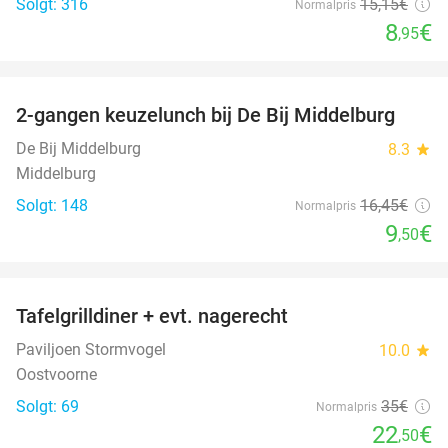
Solgt: 316
15
,15
€
Normalpris
8
€
,95
favorite_border
2-gangen keuzelunch bij De Bij Middelburg
42%
De Bij Middelburg
8.3
star
Middelburg
Solgt: 148
16
,45
€
Normalpris
9
€
,50
favorite_border
Tafelgrilldiner + evt. nagerecht
36%
Paviljoen Stormvogel
10.0
star
Oostvoorne
Solgt: 69
35€
Normalpris
22
€
,50