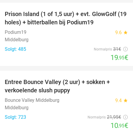
Prison Island (1 of 1,5 uur) + evt. GlowGolf (19
36%
holes) + bitterballen bij Podium19
Podium19
9.6
star
Middelburg
Solgt: 485
31€
Normalpris
19
€
,95
favorite_border
Entree Bounce Valley (2 uur) + sokken +
50%
verkoelende slush puppy
Bounce Valley Middelburg
9.4
star
Middelburg
Solgt: 723
21
,95
€
Normalpris
10
€
,95