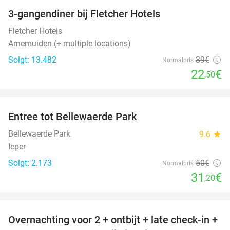
3-gangendiner bij Fletcher Hotels
42%
Fletcher Hotels
Arnemuiden (+ multiple locations)
Solgt: 13.482
39€
Normalpris
22
€
,50
favorite_border
Entree tot Bellewaerde Park
38%
Bellewaerde Park
9.6
star
Ieper
Solgt: 2.173
50€
Normalpris
31
€
,20
favorite_border
Overnachting voor 2 + ontbijt + late check-in +
52%