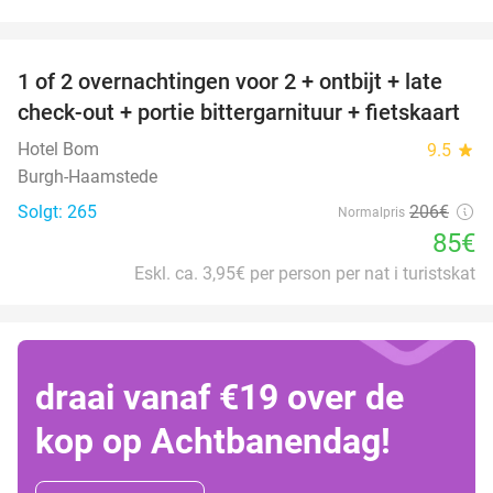
favorite_border
1 of 2 overnachtingen voor 2 + ontbijt + late
59%
check-out + portie bittergarnituur + fietskaart
Hotel Bom
9.5
star
Burgh-Haamstede
Solgt: 265
206€
Normalpris
85€
Eskl. ca. 3,95€ per person per nat i turistskat
draai vanaf €19 over de
kop op Achtbanendag!