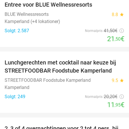
Entree voor BLUE Wellnessresorts
48%
BLUE Wellnessresorts
8.8
star
Kamperland (+4 lokationer)
Solgt: 2.587
41
,50
€
Normalpris
21
€
,50
favorite_border
Lunchgerechten met cocktail naar keuze bij
41%
STREETFOODBAR Foodstube Kamperland
STREETFOODBAR Foodstube Kamperland
9.5
star
Kamperland
Solgt: 249
20
,20
€
Normalpris
11
€
,95
favorite_border
2, 3 of 4 overnachtingen voor 2 tot 4 pers. bij