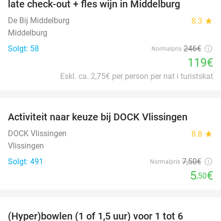
late check-out + fles wijn in Middelburg
De Bij Middelburg
8.3
star
Middelburg
Solgt: 58
246€
Normalpris
119€
Eskl. ca. 2,75€ per person per nat i turistskat
favorite_border
Activiteit naar keuze bij DOCK Vlissingen
27%
DOCK Vlissingen
8.8
star
Vlissingen
Solgt: 491
7
,50
€
Normalpris
5
€
,50
favorite_border
(Hyper)bowlen (1 of 1,5 uur) voor 1 tot 6
33%