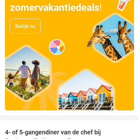
zomervakantiedeals
!
Bekijk nu
favorite_border
4- of 5-gangendiner van de chef bij
33%