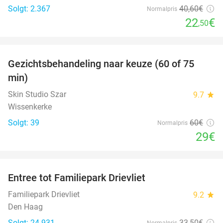
Solgt: 2.367
40
,60
€
Normalpris
22
€
,50
favorite_border
Gezichtsbehandeling naar keuze (60 of 75
52%
min)
Skin Studio Szar
9.7
star
Wissenkerke
Solgt: 39
60€
Normalpris
29€
favorite_border
Entree tot Familiepark Drievliet
21%
Familiepark Drievliet
9.2
star
Den Haag
Solgt: 24.931
33
,50
€
Normalpris