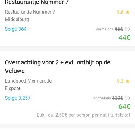
Restaurantje Nummer 7
Restaurantje Nummer 7
9.6
star
Middelburg
Solgt: 364
66€
Normalpris
44€
favorite_border
Overnachting voor 2 + evt. ontbijt op de
51%
Veluwe
Landgoed Mennorode
9.3
star
Elspeet
Solgt: 3.257
130€
Normalpris
64€
Eskl. ca. 2,50€ per person per nat i turistskat
favorite_border