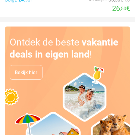
26
€
,50
Ontdek de beste
vakantie
deals in eigen land
!
Bekijk hier