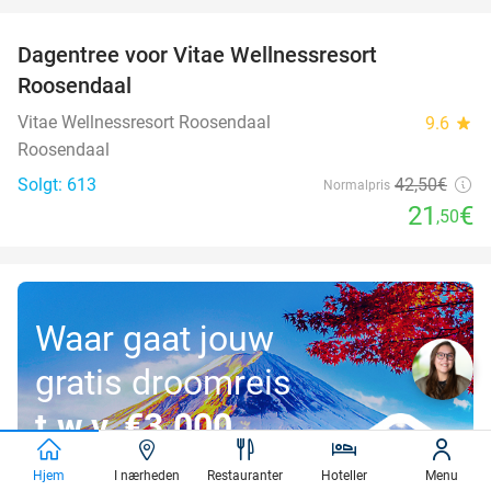
Dagentree voor Vitae Wellnessresort
49%
Roosendaal
Vitae Wellnessresort Roosendaal
9.6
star
Roosendaal
Solgt: 613
42
,50
€
Normalpris
21
€
,50
Waar gaat jouw
gratis droomreis
t.w.v. €3.000
naartoe?
Hjem
I nærheden
Restauranter
Hoteller
Menu