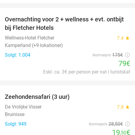
favorite_border
Overnachting voor 2 + wellness + evt. ontbijt
55%
bij Fletcher Hotels
Wellness-Hotel Fletcher
7.4
star
Kamperland (+9 lokationer)
Solgt: 1.004
175€
Normalpris
79€
Eskl. ca. 3€ per person per nat i turistskat
favorite_border
Zeehondensafari (3 uur)
32%
De Vrolijke Visser
7.8
star
Bruinisse
Solgt: 949
28
,50
€
Normalpris
19
€
,50