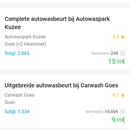
favorite_border
Complete autowasbeurt bij Autowaspark
38%
Kuzee
Autowaspark Kuzee
9.5
star
Goes (+2 lokationer)
Solgt: 2.663
25€
Normalpris
15
€
,50
favorite_border
Uitgebreide autowasbeurt bij Carwash Goes
36%
Carwash Goes
9.7
star
Goes
Solgt: 1.334
15
,50
€
Normalpris
9
€
,95
favorite_border