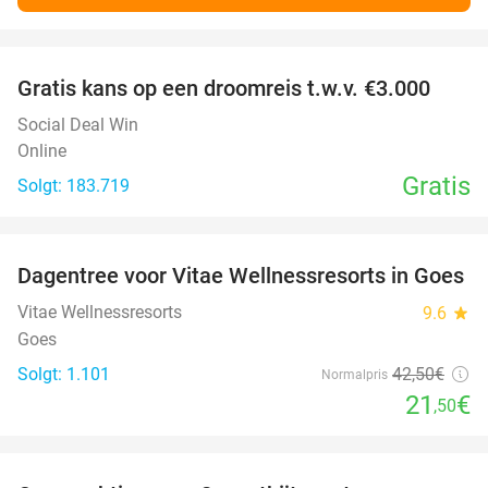
favorite_border
Gratis kans op een droomreis t.w.v. €3.000
Social Deal Win
Online
Gratis
Solgt: 183.719
favorite_border
Dagentree voor Vitae Wellnessresorts in Goes
49%
Vitae Wellnessresorts
9.6
star
Goes
Solgt: 1.101
42
,50
€
Normalpris
21
€
,50
favorite_border