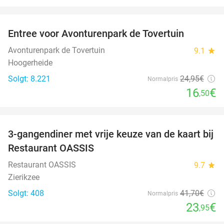
favorite_border
Entree voor Avonturenpark de Tovertuin
34%
Avonturenpark de Tovertuin
9.1
star
Hoogerheide
Solgt: 8.221
24
,95
€
Normalpris
16
€
,50
favorite_border
3-gangendiner met vrije keuze van de kaart bij
43%
Restaurant OASSIS
Restaurant OASSIS
9.7
star
Zierikzee
Solgt: 408
41
,70
€
Normalpris
23
€
,95
favorite_border