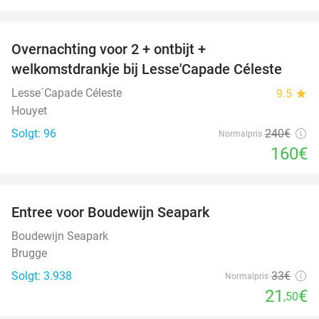
favorite_border
Overnachting voor 2 + ontbijt +
33%
welkomstdrankje bij Lesse'Capade Céleste
Lesse´Capade Céleste
9.5
star
Houyet
Solgt: 96
240€
Normalpris
160€
favorite_border
Entree voor Boudewijn Seapark
35%
Boudewijn Seapark
Brugge
Solgt: 3.938
33€
Normalpris
21
€
,50
favorite_border