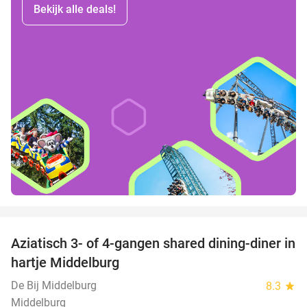
Bekijk alle deals!
favorite_border
Aziatisch 3- of 4-gangen shared dining-diner in
36%
hartje Middelburg
De Bij Middelburg
8.3
star
Middelburg