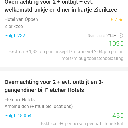
Overnachting voor 2 + ontbijt + evt.
49%
welkomstdrankje en diner in hartje Zierikzee
Hotel van Oppen
8.7
star
Zierikzee
Solgt: 232
214€
Normalpris
109€
Excl. ca. €1,83 p.p.p.n. in sept t/m apr en €2,04 p.p.p.n. in
mei t/m aug toeristenbelasting
favorite_border
Overnachting voor 2 + evt. ontbijt en 3-
gangendiner bij Fletcher Hotels
Fletcher Hotels
Arnemuiden (+ multiple locations)
45€
Solgt: 18.064
Eskl. ca. 3€ per person per nat i turistskat