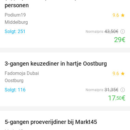
personen
Podium19
9.6
star
Middelburg
Solgt: 251
43
,50
€
Normalpris
29€
favorite_border
3-gangen keuzediner in hartje Oostburg
44%
Fadomoja Dubai
9.6
star
Oostburg
Solgt: 116
31
,35
€
Normalpris
17
€
,50
favorite_border
5-gangen proeverijdiner bij Markt45
34%