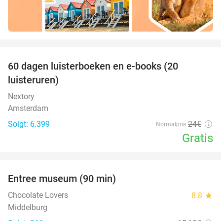
favorite_border
100%
60 dagen luisterboeken en e-books (20
luisteruren)
Nextory
Amsterdam
Solgt: 6.399
24€
Normalpris
Gratis
favorite_border
Entree museum (90 min)
41%
Chocolate Lovers
8.8
star
Middelburg