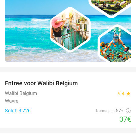
favorite_border
Entree voor Walibi Belgium
35%
Walibi Belgium
9.4
star
Wavre
Solgt: 3.726
57€
Normalpris
37€
favorite_border