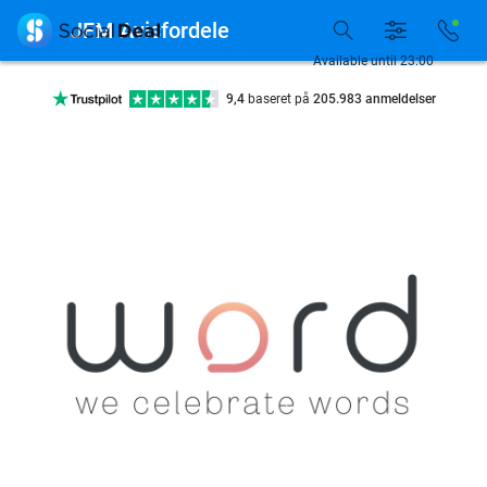
Tilgængelig 7 dage om ugen

JFM Avisfordele
10+ millioner medlemmer
Available until 23:00
9,4
baseret på
205.983 anmeldelser
Se flere end 15.000 deals
Tilgængelig 7 dage om ugen
10+ millioner medlemmer