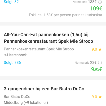
Solgt: 32
138€
Normalpris
109€
Eskl. ca. 1,58€ per person per nat i turistskat
favorite_border
All-You-Can-Eat pannenkoeken (1,5u) bij
57%
Pannenkoekenrestaurant Spek Mie Stroop
Pannenkoekenrestaurant Spek Mie Stroop
9.0
star
's-Heerenhoek
Solgt: 386
23€
Normalpris
9
€
,95
favorite_border
3-gangendiner bij een Bar Bistro DuCo
45%
Bar Bistro DuCo
9.0
star
Middelburg (+9 lokationer)