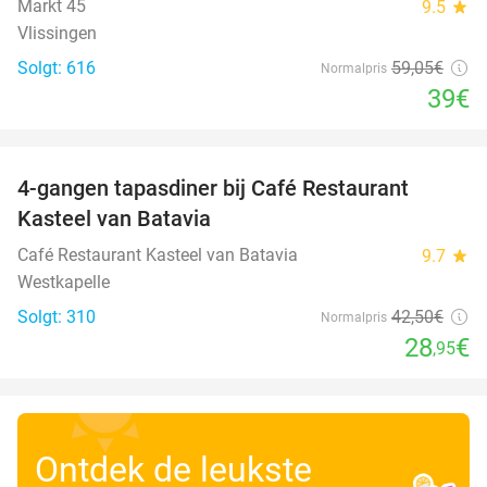
Markt 45
9.5
star
Vlissingen
Solgt: 616
59
,05
€
Normalpris
39€
favorite_border
4-gangen tapasdiner bij Café Restaurant
32%
Kasteel van Batavia
Café Restaurant Kasteel van Batavia
9.7
star
Westkapelle
Solgt: 310
42
,50
€
Normalpris
28
€
,95
Ontdek de leukste