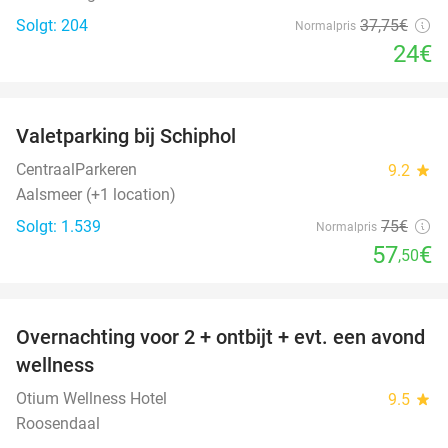
Solgt: 204
37
,75
€
Normalpris
24€
favorite_border
Valetparking bij Schiphol
23%
CentraalParkeren
9.2
star
Aalsmeer (+1 location)
Solgt: 1.539
75€
Normalpris
57
€
,50
favorite_border
Overnachting voor 2 + ontbijt + evt. een avond
21%
wellness
Otium Wellness Hotel
9.5
star
Roosendaal