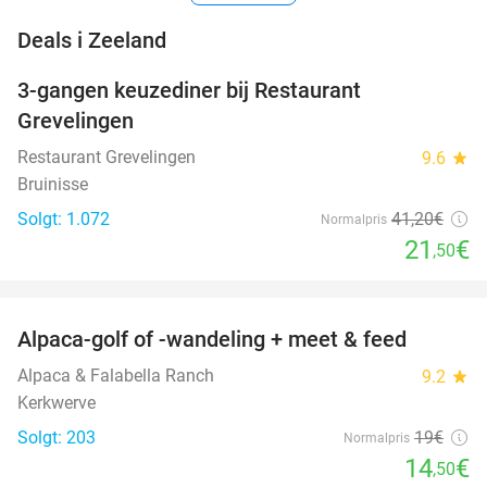
favorite_border
Deals i Zeeland
3-gangen keuzediner bij Restaurant
48%
Grevelingen
Restaurant Grevelingen
9.6
star
Bruinisse
Solgt: 1.072
41
,20
€
Normalpris
21
€
,50
favorite_border
Alpaca-golf of -wandeling + meet & feed
24%
Alpaca & Falabella Ranch
9.2
star
Kerkwerve
Solgt: 203
19€
Normalpris
14
€
,50