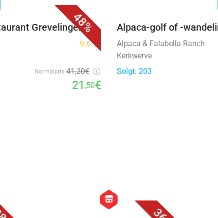
n
48%
taurant Grevelingen
Alpaca-golf of -wandel
Alpaca & Falabella Ranch
9.6
star
Kerkwerve
41
,20
€
Solgt: 203
Normalpris
21
€
,50
favorite_border
favorite_border
hexagon
store