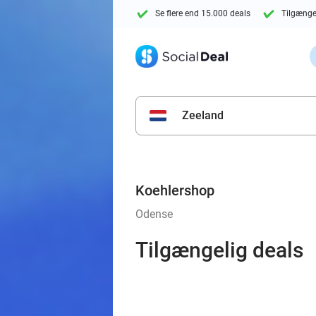
Se flere end 15.000 deals
Tilgænge
Zeeland
Koehlershop
Odense
Tilgængelig deals