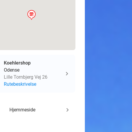
store
Koehlershop
Odense
Lille Tornbjerg Vej 26
Rutebeskrivelse
keyboard_arrow_right
Hjemmeside