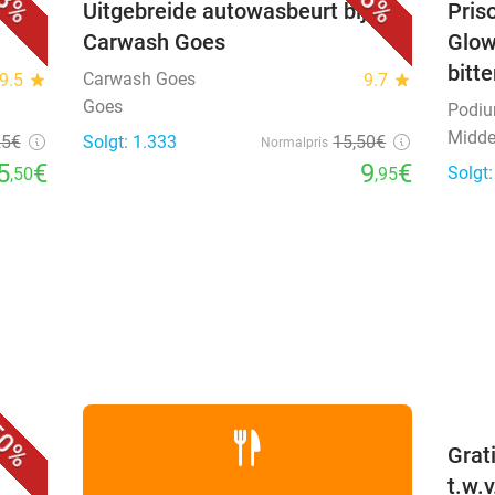
8%
36%
Uitgebreide autowasbeurt bij
Priso
Carwash Goes
Glow
bitt
Carwash Goes
9.5
star
9.7
star
Goes
Podi
Midde
25€
Solgt: 1.333
15
,50
€
Normalpris
5
€
9
€
Solgt
,50
,95
favorite_border
0%
 +
Grat
t.w.