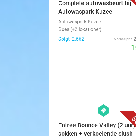
3
Complete autowasbeurt bij
Autowaspark Kuzee
Autowaspark Kuzee
Goes (+2 lokationer)
Solgt: 2.662
Normalpris
1
hexagon
events
5
Entree Bounce Valley (2 uur)
sokken + verkoelende slush