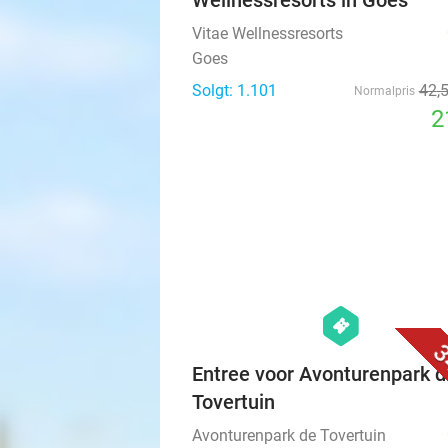
Wellnessresorts in Goes
Vitae Wellnessresorts
Goes
Solgt: 1.101
42
,
Normalpris
2
hexagon
events
3
Entree voor Avonturenpark d
Tovertuin
Avonturenpark de Tovertuin