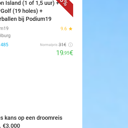
36%
n Island (1 of 1,5 uur) + evt.
Golf (19 holes) +
erballen bij Podium19
um19
9.6
star
lburg
: 485
31€
Normalpris
19
€
,95
favorite_border
is kans op een droomreis
v. €3.000