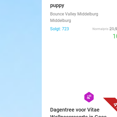
puppy
Bounce Valley Middelburg
Middelburg
Solgt: 723
21
,
Normalpris
1
hexagon
wellness
4
Dagentree voor Vitae