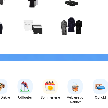
Drikke
Udflugter
Sommerferie
Velvære og
Ophold
Skønhed
favorite_border