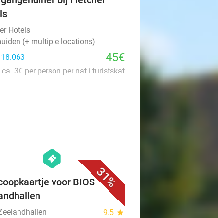
-gangendiner bij Fletcher
ls
er Hotels
uiden (+ multiple locations)
45€
: 18.063
 ca. 3€ per person per nat i turistskat
favorite_border
hexagon
events
31%
coopkaartje voor BIOS
andhallen
Zeelandhallen
9.5
star