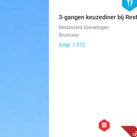
hexago
food
3-gangen keuzediner bij Res
Restaurant Grevelingen
Bruinisse
Solgt: 1.072
hexagon
store