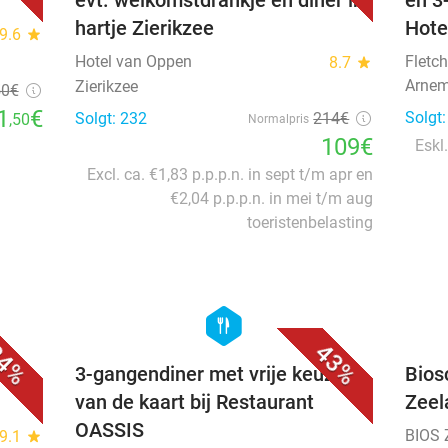
evt. welkomstdrankje en diner in
en 3
hartje Zierikzee
Hote
9.6
star
Hotel van Oppen
Fletch
8.7
star
Arnem
Zierikzee
50
€
1
€
Solgt
Solgt: 232
214€
,50
Normalpris
109€
Eskl.
Excl. ca. €1,83 p.p.p.n. in sept t/m apr en
€2,04 p.p.p.n. in mei t/m aug
toeristenbelasting
favorite_border
favorite_border
hexagon
food
4%
43%
e
3-gangendiner met vrije keuze
Bios
van de kaart bij Restaurant
Zeel
OASSIS
BIOS 
9.1
star