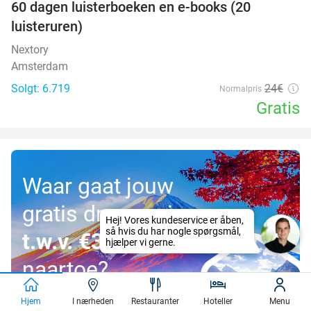
100%
60 dagen luisterboeken en e-books (20
luisteruren)
Nextory
Amsterdam
Solgt: 6.719
24€
Normalpris
Gratis
Waar gaat jouw
gratis droomreis
t.w.v. €3.000
naartoe?
Hjem
I nærheden
Restauranter
Hoteller
Menu