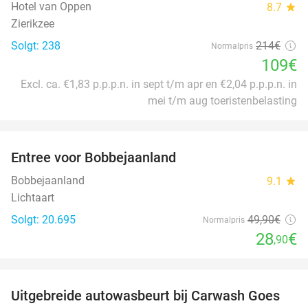
Hotel van Oppen
8.7
star
Zierikzee
Solgt: 238
214€
Normalpris
109€
Excl. ca. €1,83 p.p.p.n. in sept t/m apr en €2,04 p.p.p.n. in
mei t/m aug toeristenbelasting
favorite_border
Entree voor Bobbejaanland
42%
Bobbejaanland
9.1
star
Lichtaart
Solgt: 20.695
49
,90
€
Normalpris
28
€
,90
favorite_border
Uitgebreide autowasbeurt bij Carwash Goes
36%