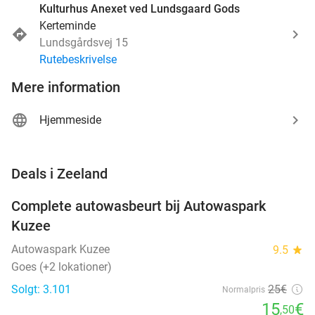
Kulturhus Anexet ved Lundsgaard Gods
Kerteminde
Lundsgårdsvej 15
Rutebeskrivelse
Mere information
Hjemmeside
favorite_border
Deals i Zeeland
Complete autowasbeurt bij Autowaspark
38%
Kuzee
Autowaspark Kuzee
9.5
star
Goes (+2 lokationer)
Solgt: 3.101
25€
Normalpris
15
€
,50