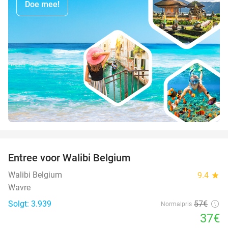
Doe mee!
favorite_border
Entree voor Walibi Belgium
35%
Walibi Belgium
9.4
star
Wavre
Solgt: 3.939
57€
Normalpris
37€