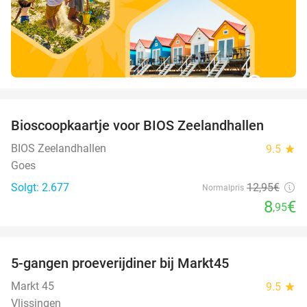
favorite_border
Bioscoopkaartje voor BIOS Zeelandhallen
31%
BIOS Zeelandhallen
9.5
star
Goes
Solgt: 2.677
12
,95
€
Normalpris
8
€
,95
favorite_border
5-gangen proeverijdiner bij Markt45
34%
Markt 45
9.5
star
Vlissingen