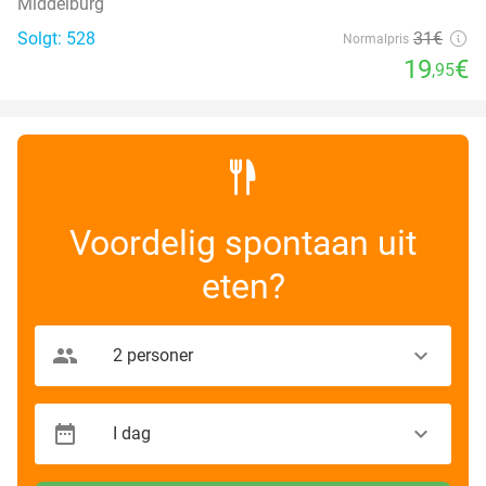
Middelburg
Solgt: 528
31€
Normalpris
19
€
,95
Voordelig spontaan uit
eten?