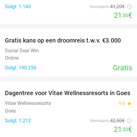
Solgt: 1.143
41
,20
€
Normalpris
21
€
,50
favorite_border
Gratis kans op een droomreis t.w.v. €3.000
Social Deal Win
Online
Gratis
Solgt: 190.256
favorite_border
Dagentree voor Vitae Wellnessresorts in Goes
49%
Vitae Wellnessresorts
9.6
star
Goes
Solgt: 1.212
42
,50
€
Normalpris
21
€
,50