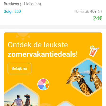
Breskens (+1 location)
Solgt: 200
40€
Normalpris
24€
Ontdek de leukste
zomervakantiedeals
!
Bekijk nu