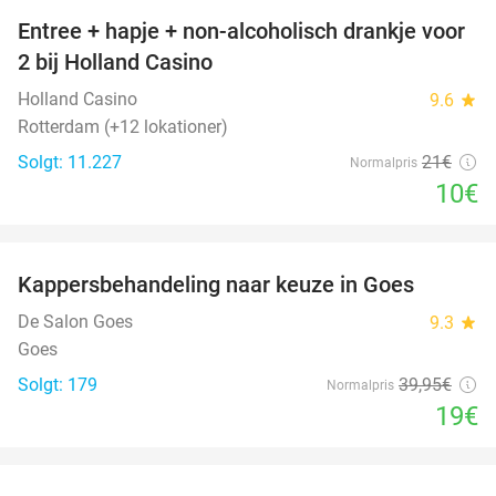
Entree + hapje + non-alcoholisch drankje voor
52%
2 bij Holland Casino
Holland Casino
9.6
star
Rotterdam (+12 lokationer)
Solgt: 11.227
21€
Normalpris
10€
favorite_border
Kappersbehandeling naar keuze in Goes
52%
De Salon Goes
9.3
star
Goes
Solgt: 179
39
,95
€
Normalpris
19€
favorite_border