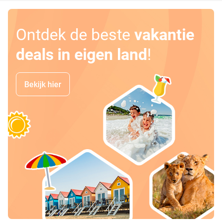
Ontdek de beste
vakantie
deals in eigen land
!
Bekijk hier