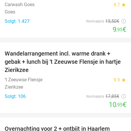
Carwash Goes
9.7
star
Goes
Solgt: 1.427
15
,50
€
Normalpris
9
€
,95
favorite_border
Wandelarrangement incl. warme drank +
39%
gebak + lunch bij 't Zeeuwse Flensje in hartje
Zierikzee
‘t Zeeuwse Flensje
9.9
star
Zierikzee
Solgt: 106
17
,85
€
Normalpris
10
€
,95
favorite_border
Overnachting voor 2 + ontbijt in Haarlem
20%