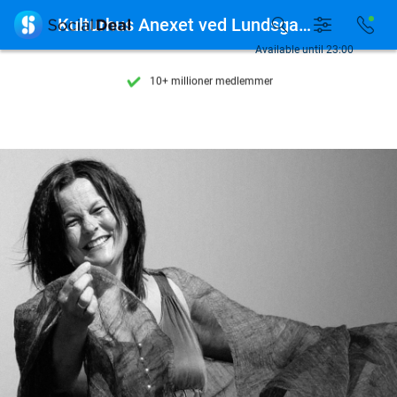
Se flere end 15.000 deals

Kulturhus Anexet ved Lundsgaard Gods
Tilgængelig 7 dage om ugen
Available until 23:00
10+ millioner medlemmer
9,4
baseret på
206.453 anmeldelser
Se flere end 15.000 deals
Tilgængelig 7 dage om ugen
10+ millioner medlemmer