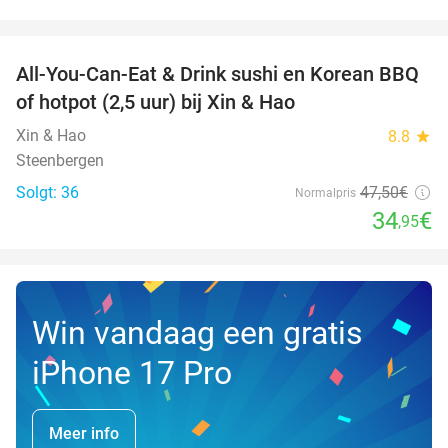
favorite_border
All-You-Can-Eat & Drink sushi en Korean BBQ
26%
NYT I
of hotpot (2,5 uur) bij Xin & Hao
DAG
Xin & Hao
8.8
star
Steenbergen
Solgt: 36
47
,50
€
Normalpris
34
€
,95
Win vandaag een gratis
iPhone 17 Pro
Meer info