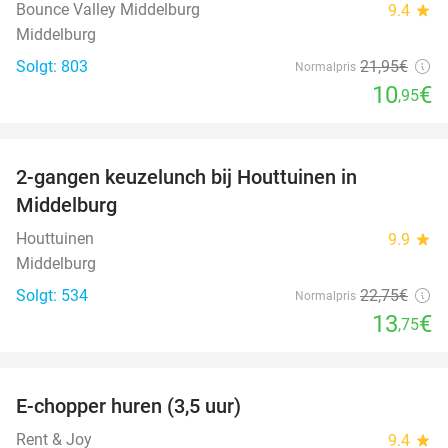
Bounce Valley Middelburg
9.4
star
Middelburg
Solgt: 803
21
,95
€
Normalpris
10
€
,95
favorite_border
2-gangen keuzelunch bij Houttuinen in
40%
Middelburg
Houttuinen
9.9
star
Middelburg
Solgt: 534
22
,75
€
Normalpris
13
€
,75
favorite_border
E-chopper huren (3,5 uur)
40%
Rent & Joy
9.4
star