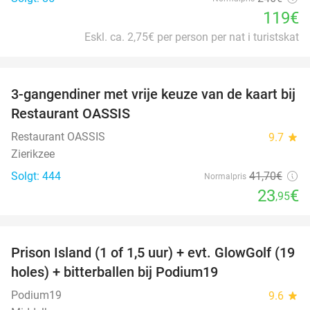
119€
Eskl. ca. 2,75€ per person per nat i turistskat
favorite_border
3-gangendiner met vrije keuze van de kaart bij
43%
Restaurant OASSIS
Restaurant OASSIS
9.7
star
Zierikzee
Solgt: 444
41
,70
€
Normalpris
23
€
,95
favorite_border
Prison Island (1 of 1,5 uur) + evt. GlowGolf (19
36%
holes) + bitterballen bij Podium19
Podium19
9.6
star