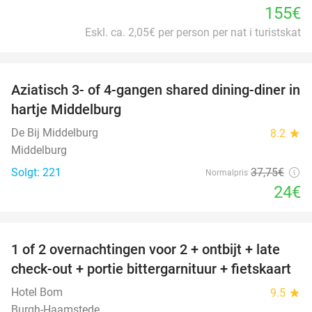
155€
Eskl. ca. 2,05€ per person per nat i turistskat
favorite_border
Aziatisch 3- of 4-gangen shared dining-diner in
36%
hartje Middelburg
De Bij Middelburg
8.2
star
Middelburg
Solgt: 221
37
,75
€
Normalpris
24€
favorite_border
1 of 2 overnachtingen voor 2 + ontbijt + late
59%
check-out + portie bittergarnituur + fietskaart
Hotel Bom
9.5
star
Burgh-Haamstede