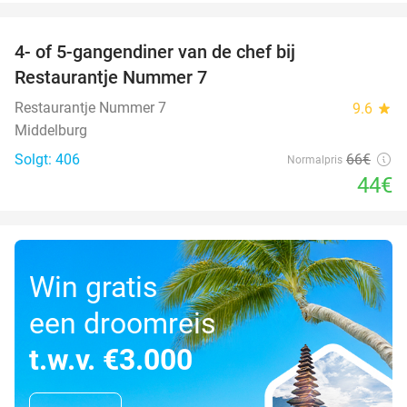
favorite_border
4- of 5-gangendiner van de chef bij
33%
Restaurantje Nummer 7
Restaurantje Nummer 7
9.6
star
Middelburg
Solgt: 406
66€
Normalpris
44€
Win gratis
een droomreis
t.w.v. €3.000