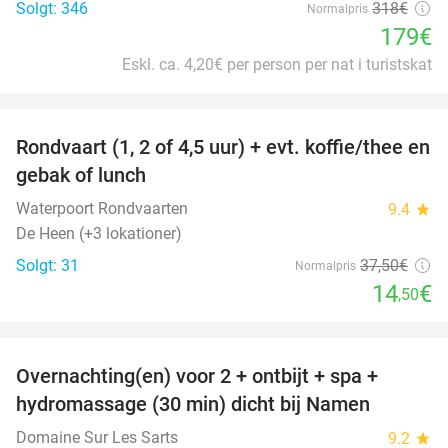
Solgt: 346
318€
Normalpris
179€
Eskl. ca. 4,20€ per person per nat i turistskat
favorite_border
Rondvaart (1, 2 of 4,5 uur) + evt. koffie/thee en
61%
gebak of lunch
Waterpoort Rondvaarten
9.4
star
De Heen (+3 lokationer)
Solgt: 31
37
,50
€
Normalpris
14
€
,50
favorite_border
Overnachting(en) voor 2 + ontbijt + spa +
30%
hydromassage (30 min) dicht bij Namen
Domaine Sur Les Sarts
9.2
star