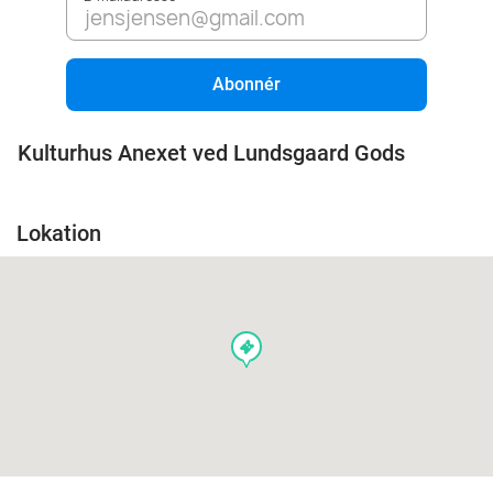
Abonnér
Kulturhus Anexet ved Lundsgaard Gods
Lokation
events