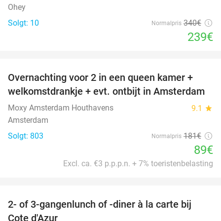
Ohey
Solgt: 10
340€
Normalpris
239€
favorite_border
Overnachting voor 2 in een queen kamer +
51%
welkomstdrankje + evt. ontbijt in Amsterdam
Moxy Amsterdam Houthavens
9.1
star
Amsterdam
Solgt: 803
181€
Normalpris
89€
Excl. ca. €3 p.p.p.n. + 7% toeristenbelasting
favorite_border
2- of 3-gangenlunch of -diner à la carte bij
49%
Cote d'Azur