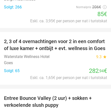
Solgt: 266
206€
Normalpris
85€
Eskl. ca. 3,95€ per person per nat i turistskat
favorite_border
2, 3 of 4 overnachtingen voor 2 in een comfort
of luxe kamer + ontbijt + evt. wellness in Goes
Waterstate Wellness Hotel
9.3
star
Goes
282
€
Solgt: 65
,94
Eskl. ca. 1,65€ per person per nat i turistskat
favorite_border
Entree Bounce Valley (2 uur) + sokken +
50%
verkoelende slush puppy