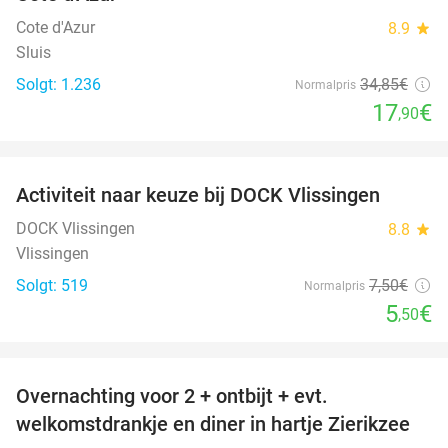
Cote d'Azur
8.9
star
Sluis
Solgt: 1.236
34
,85
€
Normalpris
17
€
,90
favorite_border
Activiteit naar keuze bij DOCK Vlissingen
27%
DOCK Vlissingen
8.8
star
Vlissingen
Solgt: 519
7
,50
€
Normalpris
5
€
,50
favorite_border
Overnachting voor 2 + ontbijt + evt.
49%
welkomstdrankje en diner in hartje Zierikzee