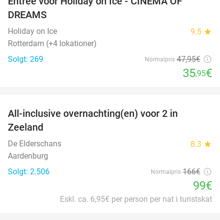
Entree voor Holiday on Ice - CINEMA OF
25%
DREAMS
Holiday on Ice
9.5
star
Rotterdam (+4 lokationer)
Solgt: 269
47
,95
€
Normalpris
35
€
,95
favorite_border
All-inclusive overnachting(en) voor 2 in
40%
Zeeland
De Elderschans
8.3
star
Aardenburg
Solgt: 2.506
166€
Normalpris
99€
Eskl. ca. 6,95€ per person per nat i turistskat