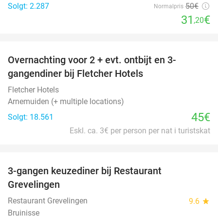
Solgt: 2.287
50€
Normalpris
31
€
,20
favorite_border
Overnachting voor 2 + evt. ontbijt en 3-
gangendiner bij Fletcher Hotels
Fletcher Hotels
Arnemuiden (+ multiple locations)
45€
Solgt: 18.561
Eskl. ca. 3€ per person per nat i turistskat
favorite_border
3-gangen keuzediner bij Restaurant
48%
Grevelingen
Restaurant Grevelingen
9.6
star
Bruinisse