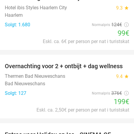
Hotel ibis Styles Haarlem City
9.3
star
Haarlem
Solgt: 1.680
124€
Normalpris
99€
Eskl. ca. 6€ per person per nat i turistskat
favorite_border
Overnachting voor 2 + ontbijt + dag wellness
47%
Thermen Bad Nieuweschans
9.4
star
Bad Nieuweschans
Solgt: 127
376€
Normalpris
199€
Eskl. ca. 2,50€ per person per nat i turistskat
favorite_border