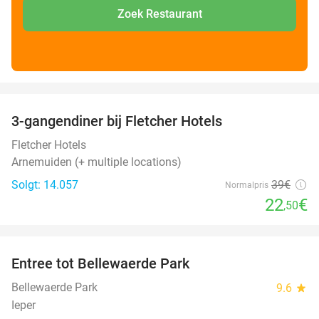
Zoek Restaurant
favorite_border
3-gangendiner bij Fletcher Hotels
42%
Fletcher Hotels
Arnemuiden (+ multiple locations)
Solgt: 14.057
39€
Normalpris
22
€
,50
favorite_border
Entree tot Bellewaerde Park
38%
Bellewaerde Park
9.6
star
Ieper