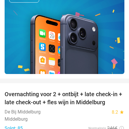
favorite_border
Overnachting voor 2 + ontbijt + late check-in +
52%
late check-out + fles wijn in Middelburg
De Bij Middelburg
8.2
star
Middelburg
Solgt: 85
246€
Normalpris