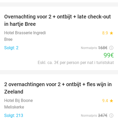
favorite_border
Overnachting voor 2 + ontbijt + late check-out
41%
NYT I
in hartje Bree
DAG
Hotel Brasserie Ingredi
8.9
star
Bree
Solgt: 2
168€
Normalpris
99€
Eskl. ca. 3€ per person per nat i turistskat
favorite_border
2 overnachtingen voor 2 + ontbijt + fles wijn in
55%
Zeeland
Hotel Bij Boone
9.4
star
Meliskerke
Solgt: 213
347€
Normalpris