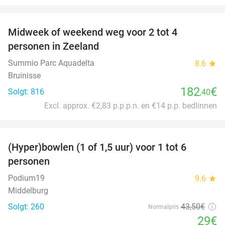
favorite_border
Midweek of weekend weg voor 2 tot 4
personen in Zeeland
Summio Parc Aquadelta
8.6
star
Bruinisse
182
€
Solgt: 816
,40
Excl. approx. €2,83 p.p.p.n. en €14 p.p. bedlinnen
favorite_border
(Hyper)bowlen (1 of 1,5 uur) voor 1 tot 6
33%
personen
Podium19
9.6
star
Middelburg
Solgt: 260
43
,50
€
Normalpris
29€