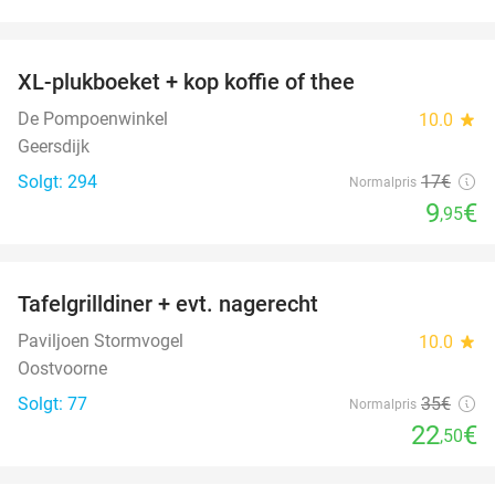
favorite_border
XL-plukboeket + kop koffie of thee
41%
De Pompoenwinkel
10.0
star
Geersdijk
Solgt: 294
17€
Normalpris
9
€
,95
favorite_border
Tafelgrilldiner + evt. nagerecht
36%
Paviljoen Stormvogel
10.0
star
Oostvoorne
Solgt: 77
35€
Normalpris
22
€
,50
favorite_border