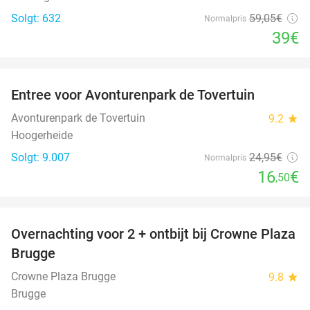
Solgt: 632
59
,05
€
Normalpris
39€
favorite_border
Entree voor Avonturenpark de Tovertuin
34%
Avonturenpark de Tovertuin
9.2
star
Hoogerheide
Solgt: 9.007
24
,95
€
Normalpris
16
€
,50
favorite_border
Overnachting voor 2 + ontbijt bij Crowne Plaza
44%
Brugge
Crowne Plaza Brugge
9.8
star
Brugge