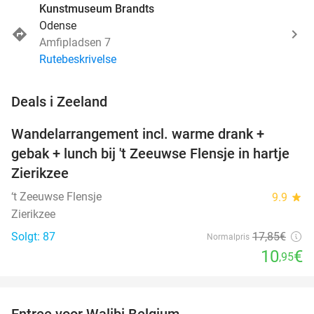
Kunstmuseum Brandts
Odense
Amfipladsen 7
Rutebeskrivelse
favorite_border
Deals i Zeeland
Wandelarrangement incl. warme drank +
39%
NYT I
gebak + lunch bij 't Zeeuwse Flensje in hartje
DAG
Zierikzee
‘t Zeeuwse Flensje
9.9
star
Zierikzee
Solgt: 87
17
,85
€
Normalpris
10
€
,95
favorite_border
Entree voor Walibi Belgium