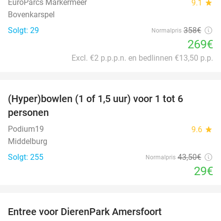
EuroParcs Markermeer
9.1
star
Bovenkarspel
Solgt: 29
358€
Normalpris
269€
Excl. €2 p.p.p.n. en bedlinnen €13,50 p.p.
favorite_border
(Hyper)bowlen (1 of 1,5 uur) voor 1 tot 6
33%
personen
Podium19
9.6
star
Middelburg
Solgt: 255
43
,50
€
Normalpris
29€
favorite_border
Entree voor DierenPark Amersfoort
24%