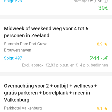
Solgt: 623
59
,05
€
Normalpris
39€
favorite_border
Midweek of weekend weg voor 4 tot 6
personen in Zeeland
Summio Parc Port Greve
8.9
star
Brouwershaven
244
€
Solgt: 497
,75
Excl. approx. €2,83 p.p.p.n. en €14 p.p. bedlinnen
favorite_border
Overnachting voor 2 + ontbijt + wellness +
33%
gratis parkeren + borrelplank + meer in
Valkenburg
Parkhotel Valkenburg
9.1
star