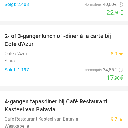
Solgt: 2.408
40
,60
€
Normalpris
22
€
,50
favorite_border
2- of 3-gangenlunch of -diner à la carte bij
49%
Cote d'Azur
Cote d'Azur
8.9
star
Sluis
Solgt: 1.197
34
,85
€
Normalpris
17
€
,90
favorite_border
4-gangen tapasdiner bij Café Restaurant
32%
Kasteel van Batavia
Café Restaurant Kasteel van Batavia
9.7
star
Westkapelle