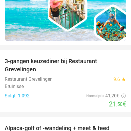
favorite_border
3-gangen keuzediner bij Restaurant
48%
Grevelingen
Restaurant Grevelingen
9.6
star
Bruinisse
Solgt: 1.092
41
,20
€
Normalpris
21
€
,50
favorite_border
Alpaca-golf of -wandeling + meet & feed
24%