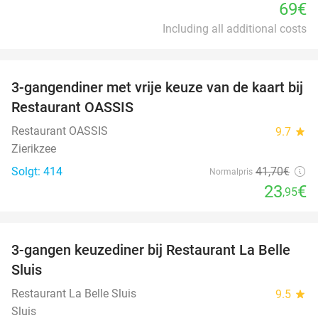
69€
Including all additional costs
favorite_border
3-gangendiner met vrije keuze van de kaart bij
43%
Restaurant OASSIS
Restaurant OASSIS
9.7
star
Zierikzee
Solgt: 414
41
,70
€
Normalpris
23
€
,95
favorite_border
3-gangen keuzediner bij Restaurant La Belle
47%
Sluis
Restaurant La Belle Sluis
9.5
star
Sluis