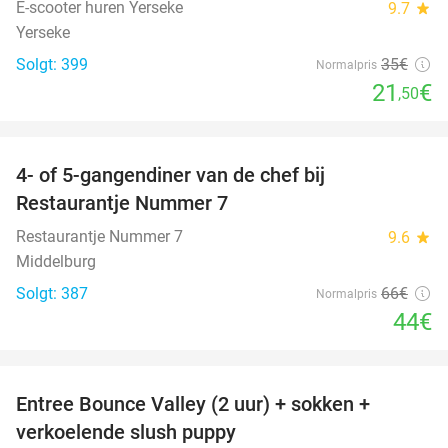
E-scooter huren Yerseke
9.7
star
Yerseke
Solgt: 399
35€
Normalpris
21
€
,50
favorite_border
4- of 5-gangendiner van de chef bij
33%
Restaurantje Nummer 7
Restaurantje Nummer 7
9.6
star
Middelburg
Solgt: 387
66€
Normalpris
44€
favorite_border
Entree Bounce Valley (2 uur) + sokken +
50%
verkoelende slush puppy