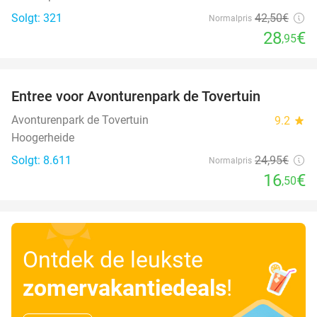
Solgt: 321
42
,50
€
Normalpris
28
€
,95
favorite_border
Entree voor Avonturenpark de Tovertuin
34%
Avonturenpark de Tovertuin
9.2
star
Hoogerheide
Solgt: 8.611
24
,95
€
Normalpris
16
€
,50
Ontdek de leukste
zomervakantiedeals
!