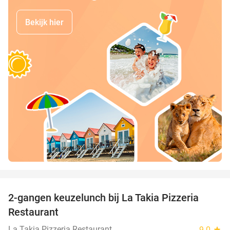
Bekijk hier
favorite_border
2-gangen keuzelunch bij La Takia Pizzeria
42%
Restaurant
La Takia Pizzeria Restaurant
9.0
star