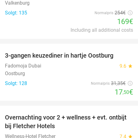
Valkenburg
Solgt: 135
254€
Normalpris
169€
Including all additional costs
favorite_border
3-gangen keuzediner in hartje Oostburg
44%
Fadomoja Dubai
9.6
star
Oostburg
Solgt: 128
31
,35
€
Normalpris
17
€
,50
favorite_border
Overnachting voor 2 + wellness + evt. ontbijt
55%
bij Fletcher Hotels
Wellness-Hotel Fletcher
7.4
star