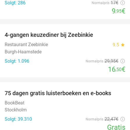
Solgt: 286
17€
Normalpris
9
€
,95
favorite_border
4-gangen keuzediner bij Zeebinkie
45%
Restaurant Zeebinkie
9.5
star
Burgh-Haamstede
Solgt: 1.096
29
,95
€
Normalpris
16
€
,50
favorite_border
100%
75 dagen gratis luisterboeken en e-books
BookBeat
Stockholm
Solgt: 39.310
22
,47
€
Normalpris
Gratis