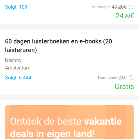
Solgt: 109
47
,20
€
Normalpris
24
€
,90
favorite_border
100%
60 dagen luisterboeken en e-books (20
luisteruren)
Nextory
Amsterdam
Solgt: 6.444
24€
Normalpris
Gratis
Ontdek de beste
vakantie
deals in eigen land
!