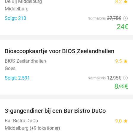
De Bij Middelburg
8.2
star
Middelburg
Solgt: 210
37
,75
€
Normalpris
24€
favorite_border
Bioscoopkaartje voor BIOS Zeelandhallen
31%
BIOS Zeelandhallen
9.5
star
Goes
Solgt: 2.591
12
,95
€
Normalpris
8
€
,95
favorite_border
3-gangendiner bij een Bar Bistro DuCo
45%
Bar Bistro DuCo
9.0
star
Middelburg (+9 lokationer)