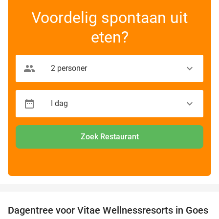
Voordelig spontaan uit
eten?
Zoek Restaurant
favorite_border
Dagentree voor Vitae Wellnessresorts in Goes
49%