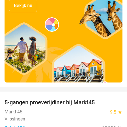
Bekijk nu
favorite_border
5-gangen proeverijdiner bij Markt45
34%
Markt 45
9.5
star
Vlissingen