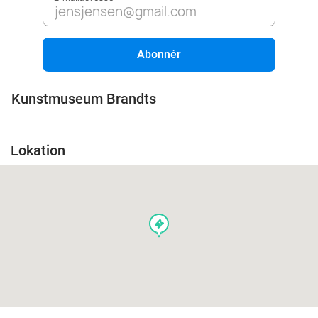
Abonnér
Kunstmuseum Brandts
Lokation
events