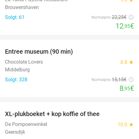
Brouwershaven
Solgt: 61
22
,25
€
Normalpris
12
€
,95
favorite_border
Entree museum (90 min)
41%
Chocolate Lovers
8.8
star
Middelburg
Solgt: 328
15
,15
€
Normalpris
8
€
,95
favorite_border
XL-plukboeket + kop koffie of thee
41%
De Pompoenwinkel
10.0
star
Geersdijk