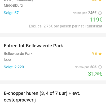
Middelburg
Solgt: 67
246€
Normalpris
119€
Eskl. ca. 2,75€ per person per nat i turistskat
favorite_border
Entree tot Bellewaerde Park
38%
Bellewaerde Park
9.6
star
Ieper
Solgt: 2.220
50€
Normalpris
31
€
,20
favorite_border
E-chopper huren (3, 4 of 7 uur) + evt.
39%
oesterproeverij