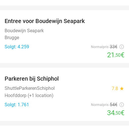
favorite_border
Entree voor Boudewijn Seapark
35%
Boudewijn Seapark
Brugge
Solgt: 4.259
33€
Normalpris
21
€
,50
favorite_border
Parkeren bij Schiphol
36%
ShuttleParkerenSchiphol
7.8
star
Hoofddorp (+1 location)
Solgt: 1.761
54€
Normalpris
34
€
,50