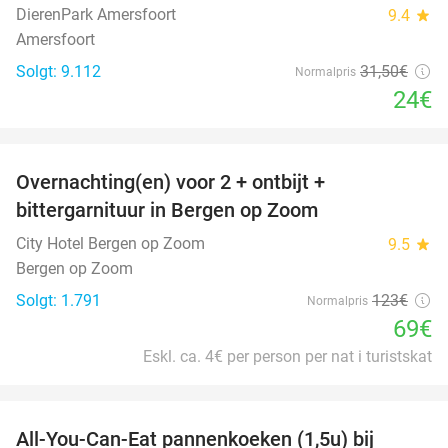
DierenPark Amersfoort
9.4
star
Amersfoort
Solgt: 9.112
31
,50
€
Normalpris
24€
favorite_border
Overnachting(en) voor 2 + ontbijt +
44%
bittergarnituur in Bergen op Zoom
City Hotel Bergen op Zoom
9.5
star
Bergen op Zoom
Solgt: 1.791
123€
Normalpris
69€
Eskl. ca. 4€ per person per nat i turistskat
favorite_border
All-You-Can-Eat pannenkoeken (1,5u) bij
57%