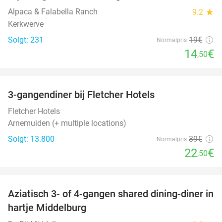
Alpaca & Falabella Ranch
9.2
star
Kerkwerve
Solgt: 231
19€
Normalpris
14
€
,50
favorite_border
3-gangendiner bij Fletcher Hotels
42%
Fletcher Hotels
Arnemuiden (+ multiple locations)
Solgt: 13.800
39€
Normalpris
22
€
,50
favorite_border
Aziatisch 3- of 4-gangen shared dining-diner in
36%
hartje Middelburg