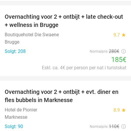
favorite_border
Overnachting voor 2 + ontbijt + late check-out
34%
+ wellness in Brugge
Boutiquehotel Die Swaene
9.7
star
Brugge
Solgt: 208
280€
Normalpris
185€
Eskl. ca. 4€ per person per nat i turistskat
favorite_border
Overnachting voor 2 + ontbijt + evt. diner en
37%
fles bubbels in Marknesse
Hotel de Pionier
8.9
star
Marknesse
Solgt: 90
110€
Normalpris