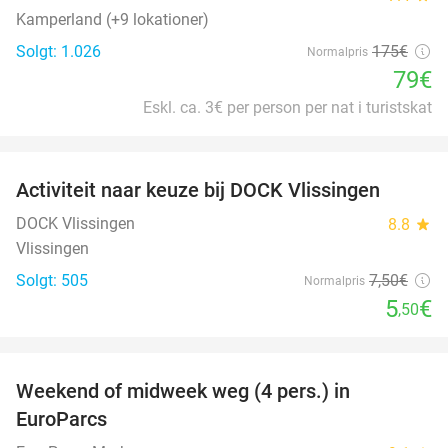
Kamperland (+9 lokationer)
Solgt: 1.026
175€
Normalpris
79€
Eskl. ca. 3€ per person per nat i turistskat
favorite_border
Activiteit naar keuze bij DOCK Vlissingen
27%
DOCK Vlissingen
8.8
star
Vlissingen
Solgt: 505
7
,50
€
Normalpris
5
€
,50
favorite_border
Weekend of midweek weg (4 pers.) in
25%
EuroParcs