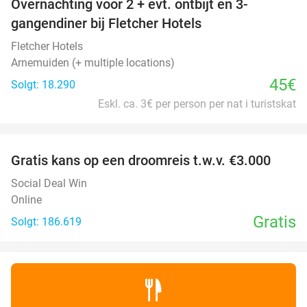
Overnachting voor 2 + evt. ontbijt en 3-
gangendiner bij Fletcher Hotels
Fletcher Hotels
Arnemuiden (+ multiple locations)
45€
Solgt: 18.290
Eskl. ca. 3€ per person per nat i turistskat
favorite_border
Gratis kans op een droomreis t.w.v. €3.000
Social Deal Win
Online
Gratis
Solgt: 186.619