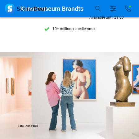
Se flere end 15.000 deals

Kunstmuseum Brandts
Tilgængelig 7 dage om ugen
Available until 21:00
10+ millioner medlemmer
9,4
baseret på
206.226 anmeldelser
Se flere end 15.000 deals
Tilgængelig 7 dage om ugen
10+ millioner medlemmer