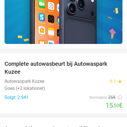
favorite_border
Complete autowasbeurt bij Autowaspark
38%
Kuzee
Autowaspark Kuzee
9.5
star
Goes (+2 lokationer)
Solgt: 2.941
25€
Normalpris
15
€
,50
favorite_border