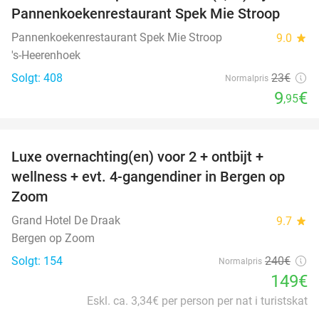
Pannenkoekenrestaurant Spek Mie Stroop
Pannenkoekenrestaurant Spek Mie Stroop
9.0
star
's-Heerenhoek
Solgt: 408
23€
Normalpris
9
€
,95
favorite_border
Luxe overnachting(en) voor 2 + ontbijt +
38%
wellness + evt. 4-gangendiner in Bergen op
Zoom
Grand Hotel De Draak
9.7
star
Bergen op Zoom
Solgt: 154
240€
Normalpris
149€
Eskl. ca. 3,34€ per person per nat i turistskat