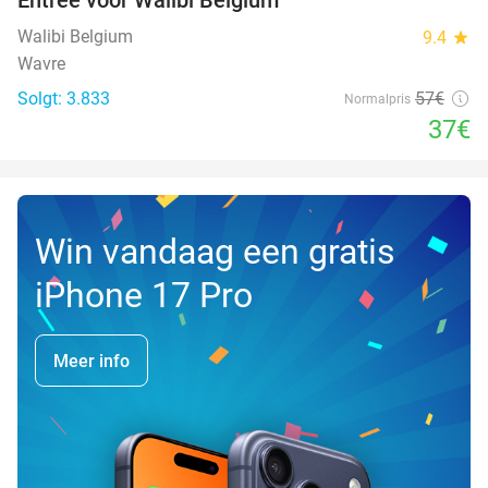
35%
Walibi Belgium
9.4
star
Wavre
Solgt: 3.833
57€
Normalpris
37€
Win vandaag een gratis
iPhone 17 Pro
Meer info