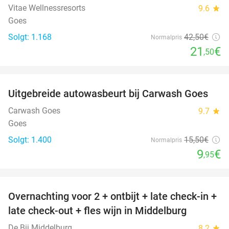
Vitae Wellnessresorts
9.6
star
Goes
Solgt: 1.168
42
,50
€
Normalpris
21
€
,50
favorite_border
Uitgebreide autowasbeurt bij Carwash Goes
36%
Carwash Goes
9.7
star
Goes
Solgt: 1.400
15
,50
€
Normalpris
9
€
,95
favorite_border
Overnachting voor 2 + ontbijt + late check-in +
52%
late check-out + fles wijn in Middelburg
De Bij Middelburg
8.2
star