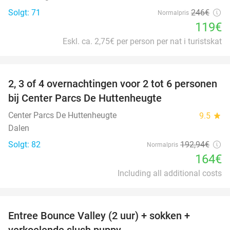
Solgt: 71
246€
Normalpris
119€
Eskl. ca. 2,75€ per person per nat i turistskat
favorite_border
2, 3 of 4 overnachtingen voor 2 tot 6 personen
15%
bij Center Parcs De Huttenheugte
Center Parcs De Huttenheugte
9.5
star
Dalen
Solgt: 82
192
,94
€
Normalpris
164€
Including all additional costs
favorite_border
Entree Bounce Valley (2 uur) + sokken +
50%
verkoelende slush puppy