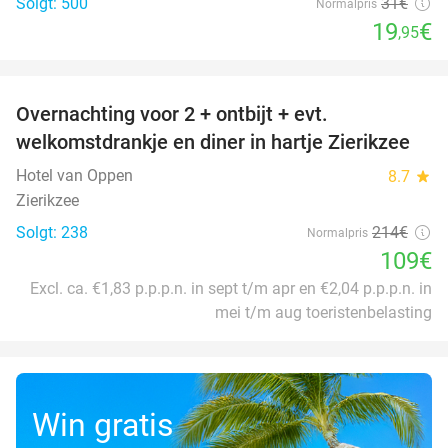
Solgt: 500
31€
Normalpris
19
€
,95
favorite_border
Overnachting voor 2 + ontbijt + evt.
49%
welkomstdrankje en diner in hartje Zierikzee
Hotel van Oppen
8.7
star
Zierikzee
Solgt: 238
214€
Normalpris
109€
Excl. ca. €1,83 p.p.p.n. in sept t/m apr en €2,04 p.p.p.n. in
mei t/m aug toeristenbelasting
Win gratis