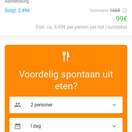
Aardenburg
Solgt: 2.496
166€
Normalpris
99€
Eskl. ca. 6,95€ per person per nat i turistskat
Voordelig spontaan uit
eten?