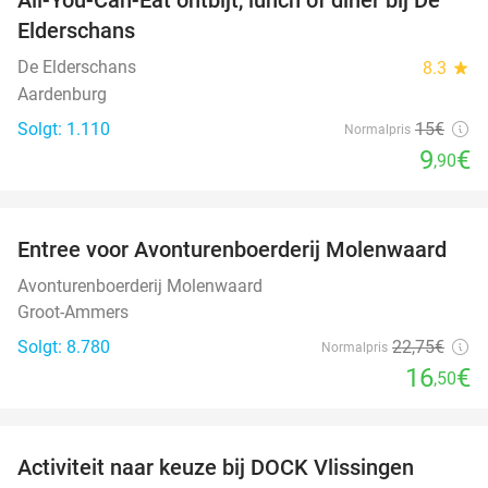
34%
Elderschans
De Elderschans
8.3
star
Aardenburg
Solgt: 1.110
15€
Normalpris
9
€
,90
favorite_border
Entree voor Avonturenboerderij Molenwaard
27%
Avonturenboerderij Molenwaard
Groot-Ammers
Solgt: 8.780
22
,75
€
Normalpris
16
€
,50
favorite_border
Activiteit naar keuze bij DOCK Vlissingen
27%