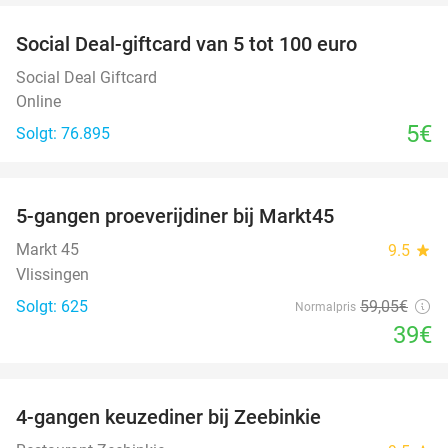
Social Deal-giftcard van 5 tot 100 euro
Social Deal Giftcard
Online
5€
Solgt: 76.895
favorite_border
5-gangen proeverijdiner bij Markt45
34%
Markt 45
9.5
star
Vlissingen
Solgt: 625
59
,05
€
Normalpris
39€
favorite_border
4-gangen keuzediner bij Zeebinkie
45%