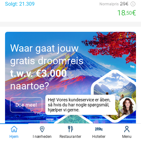
Solgt: 21.309
29€
Normalpris
18
€
,50
Waar gaat jouw
gratis droomreis
t.w.v. €3.000
naartoe?
Doe mee!
Hjem
I nærheden
Restauranter
Hoteller
Menu