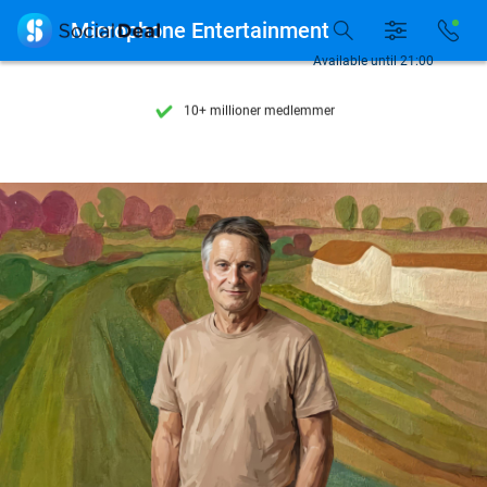
Se flere end 15.000 deals

Microphone Entertainment
Tilgængelig 7 dage om ugen
Available until 21:00
10+ millioner medlemmer
9,4
baseret på
206.270 anmeldelser
Se flere end 15.000 deals
Tilgængelig 7 dage om ugen
10+ millioner medlemmer