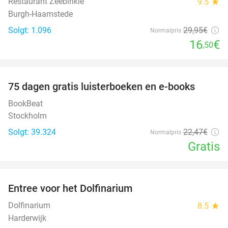
Restaurant Zeebinkie
9.5
star
Burgh-Haamstede
Solgt: 1.096
29
,95
€
Normalpris
16
€
,50
favorite_border
100%
75 dagen gratis luisterboeken en e-books
BookBeat
Stockholm
Solgt: 39.324
22
,47
€
Normalpris
Gratis
favorite_border
Entree voor het Dolfinarium
36%
Dolfinarium
8.5
star
Harderwijk