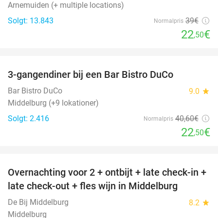
Arnemuiden (+ multiple locations)
Solgt: 13.843
39€
Normalpris
22
€
,50
favorite_border
3-gangendiner bij een Bar Bistro DuCo
45%
Bar Bistro DuCo
9.0
star
Middelburg (+9 lokationer)
Solgt: 2.416
40
,60
€
Normalpris
22
€
,50
favorite_border
Overnachting voor 2 + ontbijt + late check-in +
52%
late check-out + fles wijn in Middelburg
De Bij Middelburg
8.2
star
Middelburg