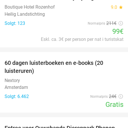
Boutique Hotel Rozenhof
9.0
star
Heilig Landstichting
Solgt: 123
211€
Normalpris
99€
Eskl. ca. 3€ per person per nat i turistskat
favorite_border
100%
60 dagen luisterboeken en e-books (20
luisteruren)
Nextory
Amsterdam
Solgt: 6.462
24€
Normalpris
Gratis
favorite_border
Entree voor Ouwehands Dierenpark Rhenen