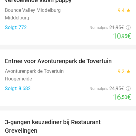
Bounce Valley Middelburg
9.4
star
Middelburg
Solgt: 772
21
,95
€
Normalpris
10
€
,95
favorite_border
Entree voor Avonturenpark de Tovertuin
34%
Avonturenpark de Tovertuin
9.2
star
Hoogerheide
Solgt: 8.682
24
,95
€
Normalpris
16
€
,50
favorite_border
3-gangen keuzediner bij Restaurant
48%
Grevelingen