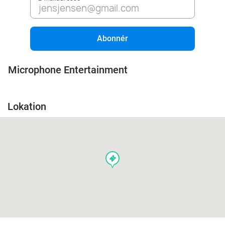
Abonnér
Microphone Entertainment
Lokation
events