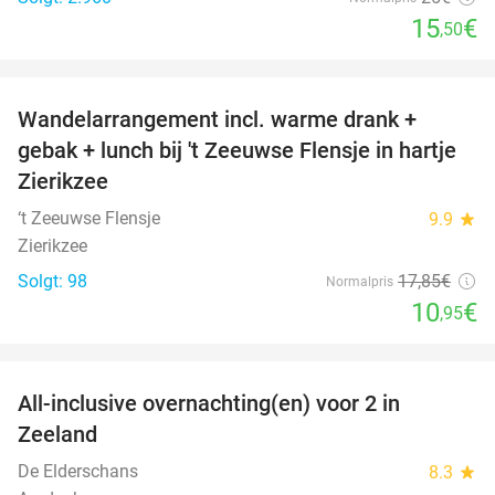
15
€
,50
favorite_border
Wandelarrangement incl. warme drank +
39%
gebak + lunch bij 't Zeeuwse Flensje in hartje
Zierikzee
‘t Zeeuwse Flensje
9.9
star
Zierikzee
Solgt: 98
17
,85
€
Normalpris
10
€
,95
favorite_border
All-inclusive overnachting(en) voor 2 in
40%
Zeeland
De Elderschans
8.3
star