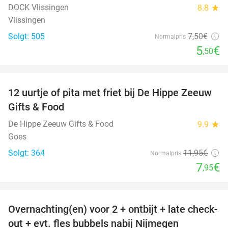
DOCK Vlissingen
8.8
star
Vlissingen
Solgt: 505
7
,50
€
Normalpris
5
€
,50
favorite_border
12 uurtje of pita met friet bij De Hippe Zeeuw
33%
Gifts & Food
De Hippe Zeeuw Gifts & Food
9.9
star
Goes
Solgt: 364
11
,95
€
Normalpris
7
€
,95
favorite_border
Overnachting(en) voor 2 + ontbijt + late check-
53%
out + evt. fles bubbels nabij Nijmegen