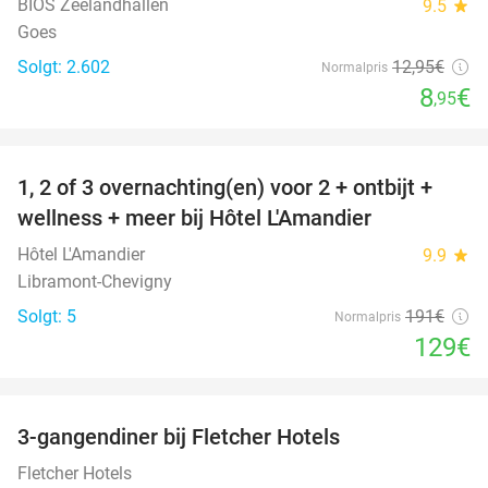
BIOS Zeelandhallen
9.5
star
Goes
Solgt: 2.602
12
,95
€
Normalpris
8
€
,95
favorite_border
1, 2 of 3 overnachting(en) voor 2 + ontbijt +
32%
NYT I
wellness + meer bij Hôtel L'Amandier
DAG
Hôtel L'Amandier
9.9
star
Libramont-Chevigny
Solgt: 5
191€
Normalpris
129€
favorite_border
3-gangendiner bij Fletcher Hotels
42%
Fletcher Hotels