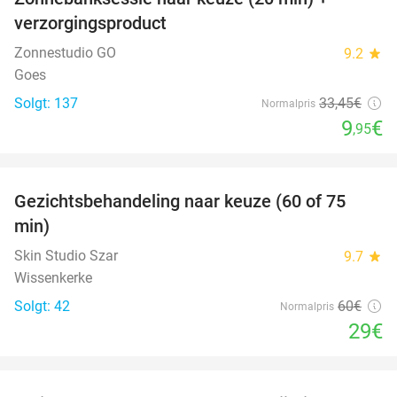
70%
verzorgingsproduct
Zonnestudio GO
9.2
star
Goes
Solgt: 137
33
,45
€
Normalpris
9
€
,95
favorite_border
Gezichtsbehandeling naar keuze (60 of 75
52%
min)
Skin Studio Szar
9.7
star
Wissenkerke
Solgt: 42
60€
Normalpris
29€
favorite_border