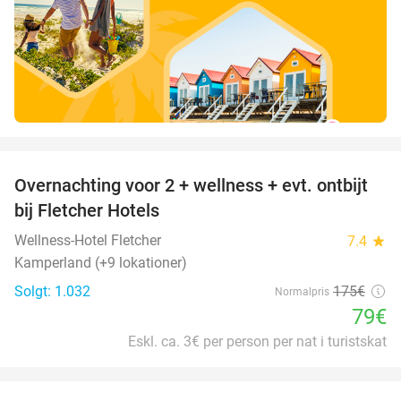
favorite_border
Overnachting voor 2 + wellness + evt. ontbijt
55%
bij Fletcher Hotels
Wellness-Hotel Fletcher
7.4
star
Kamperland (+9 lokationer)
Solgt: 1.032
175€
Normalpris
79€
Eskl. ca. 3€ per person per nat i turistskat
favorite_border