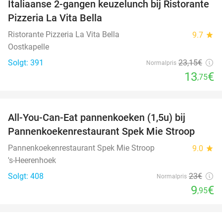
Italiaanse 2-gangen keuzelunch bij Ristorante
41%
Pizzeria La Vita Bella
Ristorante Pizzeria La Vita Bella
9.7
star
Oostkapelle
Solgt: 391
23
,15
€
Normalpris
13
€
,75
favorite_border
All-You-Can-Eat pannenkoeken (1,5u) bij
57%
Pannenkoekenrestaurant Spek Mie Stroop
Pannenkoekenrestaurant Spek Mie Stroop
9.0
star
's-Heerenhoek
Solgt: 408
23€
Normalpris
9
€
,95
favorite_border