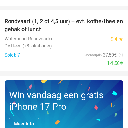
favorite_border
Rondvaart (1, 2 of 4,5 uur) + evt. koffie/thee en
61%
NYT I
gebak of lunch
DAG
Waterpoort Rondvaarten
9.4
star
De Heen (+3 lokationer)
Solgt: 7
37
,50
€
Normalpris
14
€
,50
Win vandaag een gratis
iPhone 17 Pro
Meer info