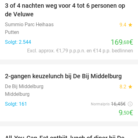
3 of 4 nachten weg voor 4 tot 6 personen op
de Veluwe
Summio Parc Heihaas
9.4
star
Putten
169
€
Solgt: 2.544
,68
Excl. approx. €1,79 p.p.p.n. en €14 p.p. bedlinnen
favorite_border
2-gangen keuzelunch bij De Bij Middelburg
42%
De Bij Middelburg
8.2
star
Middelburg
Solgt: 161
16
,45
€
Normalpris
9
€
,50
favorite_border
All-You-Can-Eat ontbijt, lunch of diner bij De