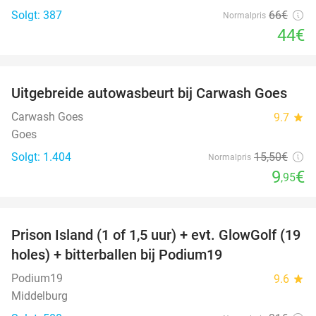
Solgt: 387
66€
Normalpris
44€
favorite_border
Uitgebreide autowasbeurt bij Carwash Goes
36%
Carwash Goes
9.7
star
Goes
Solgt: 1.404
15
,50
€
Normalpris
9
€
,95
favorite_border
Prison Island (1 of 1,5 uur) + evt. GlowGolf (19
36%
holes) + bitterballen bij Podium19
Podium19
9.6
star
Middelburg