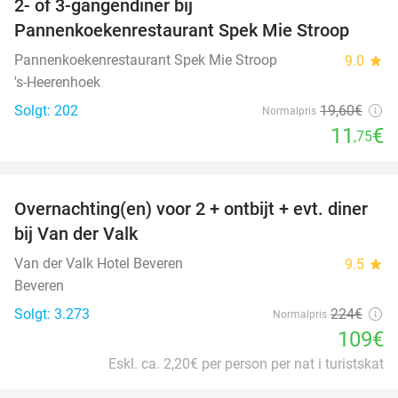
2- of 3-gangendiner bij
40%
Pannenkoekenrestaurant Spek Mie Stroop
Pannenkoekenrestaurant Spek Mie Stroop
9.0
star
's-Heerenhoek
Solgt: 202
19
,60
€
Normalpris
11
€
,75
favorite_border
Overnachting(en) voor 2 + ontbijt + evt. diner
51%
bij Van der Valk
Van der Valk Hotel Beveren
9.5
star
Beveren
Solgt: 3.273
224€
Normalpris
109€
Eskl. ca. 2,20€ per person per nat i turistskat
favorite_border