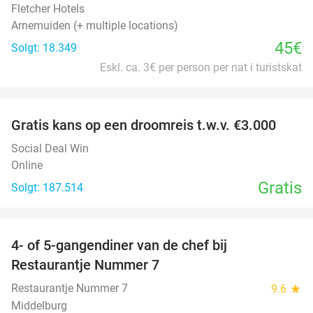
Fletcher Hotels
Arnemuiden (+ multiple locations)
45€
Solgt: 18.349
Eskl. ca. 3€ per person per nat i turistskat
favorite_border
Gratis kans op een droomreis t.w.v. €3.000
Social Deal Win
Online
Gratis
Solgt: 187.514
favorite_border
4- of 5-gangendiner van de chef bij
33%
Restaurantje Nummer 7
Restaurantje Nummer 7
9.6
star
Middelburg