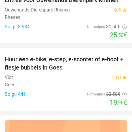
19%
Ouwehands Dierenpark Rhenen
9.5
star
Rhenen
Solgt: 3.984
31
,50
€
Normalpris
25
€
,50
favorite_border
Huur een e-bike, e-step, e-scooter of e-boot +
39%
flesje bubbels in Goes
Vlot
10.0
star
Goes
Solgt: 441
32
,50
€
Normalpris
19
€
,95