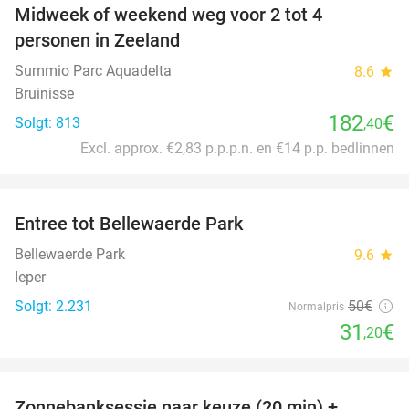
Midweek of weekend weg voor 2 tot 4
personen in Zeeland
Summio Parc Aquadelta
8.6
star
Bruinisse
182
€
Solgt: 813
,40
Excl. approx. €2,83 p.p.p.n. en €14 p.p. bedlinnen
favorite_border
Entree tot Bellewaerde Park
38%
Bellewaerde Park
9.6
star
Ieper
Solgt: 2.231
50€
Normalpris
31
€
,20
favorite_border
Zonnebanksessie naar keuze (20 min) +