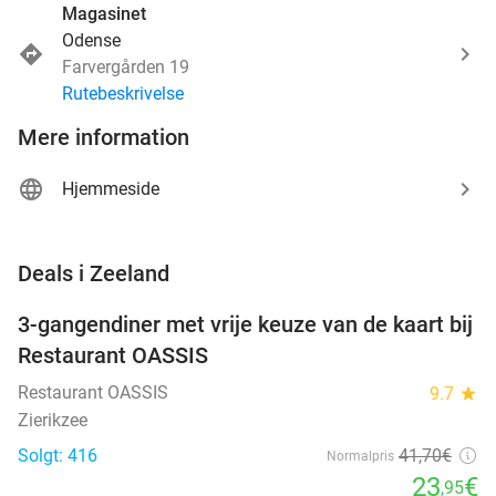
Magasinet
Odense
Farvergården 19
Rutebeskrivelse
Mere information
Hjemmeside
favorite_border
Deals i Zeeland
3-gangendiner met vrije keuze van de kaart bij
43%
Restaurant OASSIS
Restaurant OASSIS
9.7
star
Zierikzee
Solgt: 416
41
,70
€
Normalpris
23
€
,95