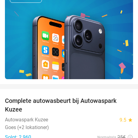
favorite_border
Complete autowasbeurt bij Autowaspark
38%
Kuzee
Autowaspark Kuzee
9.5
star
Goes (+2 lokationer)
Solgt: 2.960
25€
Normalpris