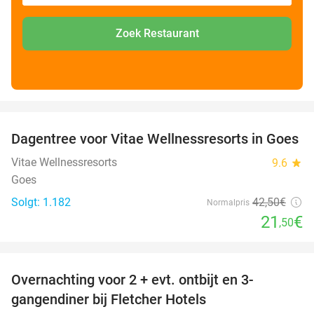
Zoek Restaurant
favorite_border
Dagentree voor Vitae Wellnessresorts in Goes
49%
Vitae Wellnessresorts
9.6
star
Goes
Solgt: 1.182
42
,50
€
Normalpris
21
€
,50
favorite_border
Overnachting voor 2 + evt. ontbijt en 3-
gangendiner bij Fletcher Hotels