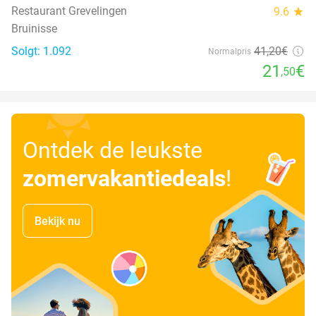
Restaurant Grevelingen
9.6
star
Bruinisse
Solgt: 1.092
41
,20
€
Normalpris
21
€
,50
Ontdek de leukste
zomervakantiedeals
!
Bekijk nu