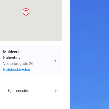
store
Multivers
København
Vesterbrogade 26
Rutebeskrivelse
keyboard_arrow_right
Hjemmeside