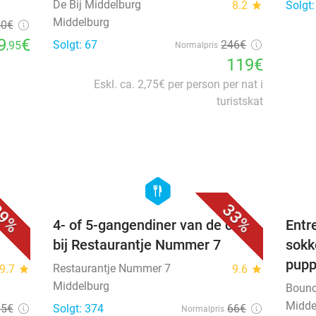
De Bij Middelburg
8.2
star
Solgt:
Middelburg
50
€
9
€
Solgt: 67
246€
,95
Normalpris
119€
Eskl. ca. 2,75€ per person per nat i
turistskat
favorite_border
favorite_border
hexagon
food
9%
33%
r) +
4- of 5-gangendiner van de chef
Entr
bij Restaurantje Nummer 7
sokk
pup
Restaurantje Nummer 7
9.7
star
9.6
star
Middelburg
Bounc
Midde
35€
Solgt: 374
66€
Normalpris