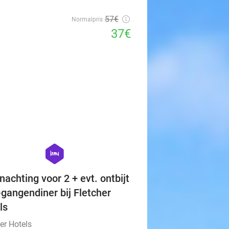
57€
Normalpris
37€
favorite_border
hexagon
hotel
nachting voor 2 + evt. ontbijt
-gangendiner bij Fletcher
ls
er Hotels