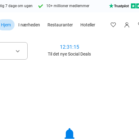
lig 7 dage om ugen
10+ millioner medlemmer
Hjem
I nærheden
Restauranter
Hoteller
12:31:13
keyboard_arrow_down
Til det nye Social Deals
notifications