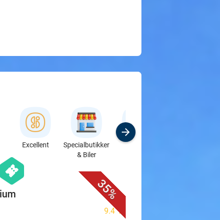
Excellent
Specialbutikker
Sport
Kursus &
& Biler
Workshops
favorite_border
hexagon
events
35%
gium
9.4
star