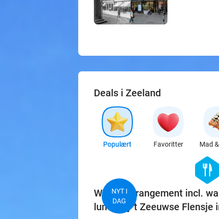
Deals i Zeeland
Populært
Favoritter
Mad & 
hexago
food
Wandelarrangement incl. wa
NYT I
DAG
lunch bij 't Zeeuwse Flensje i