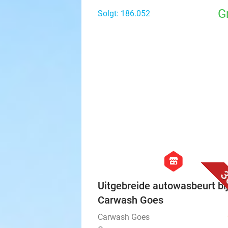
G
Solgt: 186.052
hexagon
store
3
Uitgebreide autowasbeurt bi
Carwash Goes
Carwash Goes