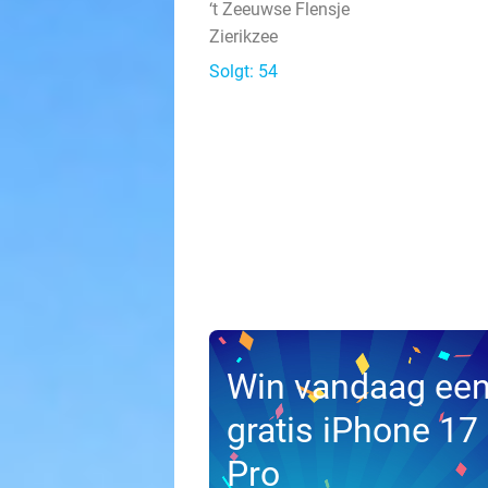
‘t Zeeuwse Flensje
Zierikzee
Solgt: 54
Win vandaag ee
gratis iPhone 17
Pro