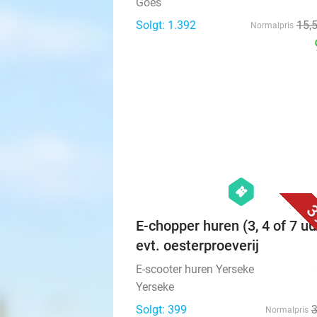
Goes
Solgt: 1.392
15
,
Normalpris
hexagon
events
3
E-chopper huren (3, 4 of 7 uu
evt. oesterproeverij
E-scooter huren Yerseke
Yerseke
Solgt: 399
Normalpris