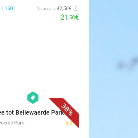
 1.160
42
,50
€
Normalpris
21
€
,50
favorite_border
hexagon
events
38%
ee tot Bellewaerde Park
waerde Park
9.6
star