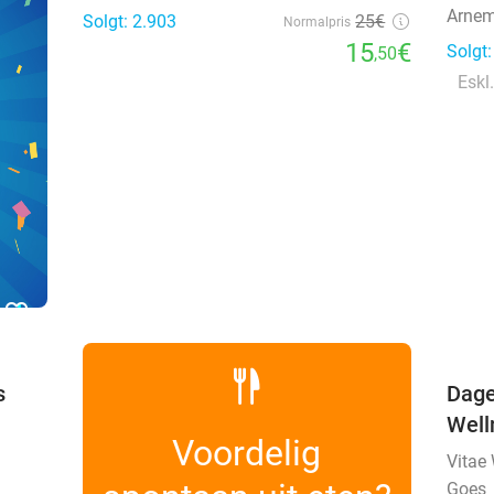
Arnem
Solgt: 2.903
25€
Normalpris
15
€
Solgt
,50
Eskl.
favorite_border
s
Dage
Well
Voordelig
Vitae
Goes