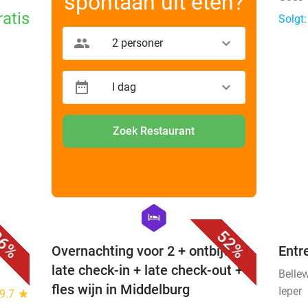
spontaan uit eten?
ratis
Solgt:
2 personer
I dag
Zoek Restaurant
favorite_border
favorite_border
hexagon
hotel
6%
52%
j
Overnachting voor 2 + ontbijt +
Entr
late check-in + late check-out +
Belle
fles wijn in Middelburg
Ieper
9.7
star