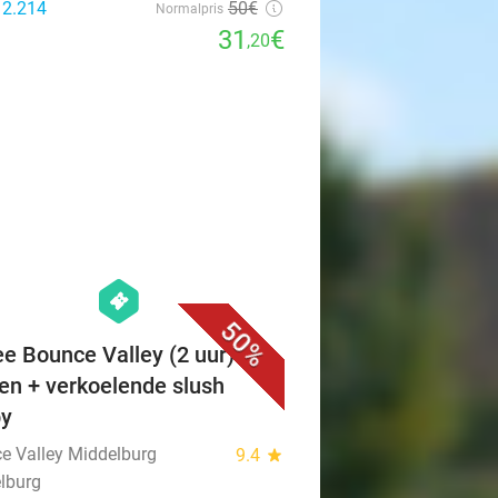
 2.214
50€
Normalpris
31
€
,20
favorite_border
hexagon
events
50%
ee Bounce Valley (2 uur) +
en + verkoelende slush
py
e Valley Middelburg
9.4
star
lburg