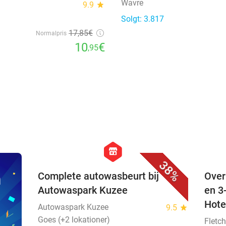
Wavre
9.9
star
Solgt: 3.817
17
,85
€
Normalpris
10
€
,95
favorite_border
hexagon
store
38%
n
Complete autowasbeurt bij
Over
Autowaspark Kuzee
en 3
Hote
Autowaspark Kuzee
9.5
star
Goes (+2 lokationer)
Fletch