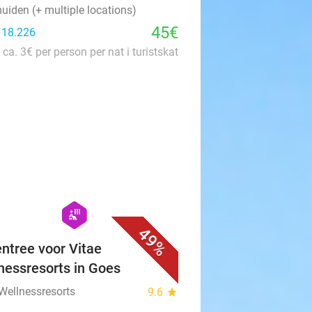
uiden (+ multiple locations)
45€
: 18.226
 ca. 3€ per person per nat i turistskat
favorite_border
hexagon
wellness
49%
ntree voor Vitae
nessresorts in Goes
 Wellnessresorts
9.6
star