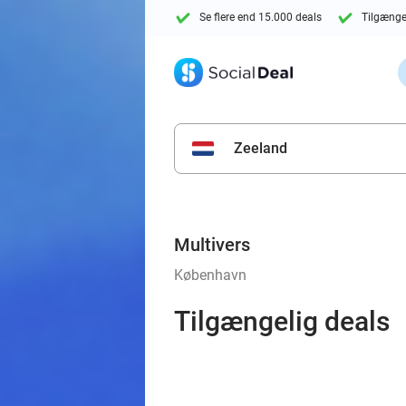
Se flere end 15.000 deals
Tilgænge
Zeeland
Multivers
København
Tilgængelig deals