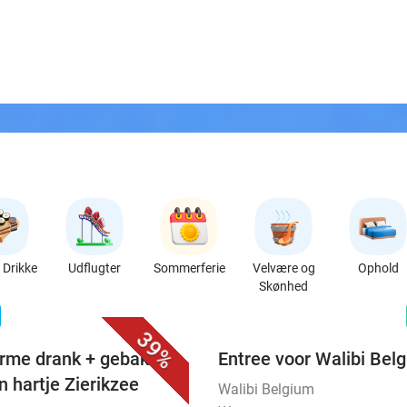
Drikke
Udflugter
Sommerferie
Velvære og
Ophold
Skønhed
favorite_border
n
39%
rme drank + gebak +
Entree voor Walibi Bel
n hartje Zierikzee
Walibi Belgium