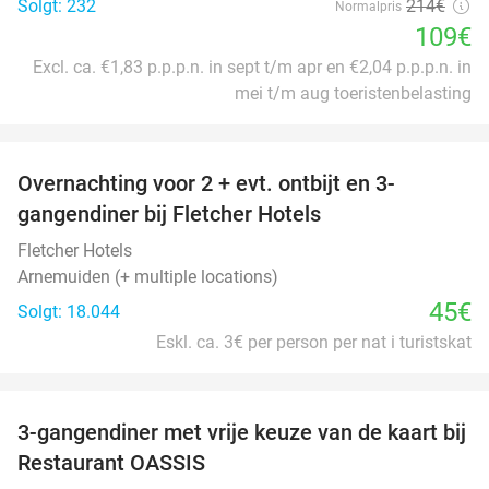
Solgt: 232
214€
Normalpris
109€
Excl. ca. €1,83 p.p.p.n. in sept t/m apr en €2,04 p.p.p.n. in
mei t/m aug toeristenbelasting
favorite_border
Overnachting voor 2 + evt. ontbijt en 3-
gangendiner bij Fletcher Hotels
Fletcher Hotels
Arnemuiden (+ multiple locations)
45€
Solgt: 18.044
Eskl. ca. 3€ per person per nat i turistskat
favorite_border
3-gangendiner met vrije keuze van de kaart bij
43%
Restaurant OASSIS