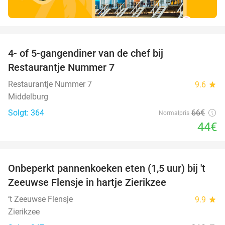
favorite_border
4- of 5-gangendiner van de chef bij
33%
Restaurantje Nummer 7
Restaurantje Nummer 7
9.6
star
Middelburg
Solgt: 364
66€
Normalpris
44€
favorite_border
Onbeperkt pannenkoeken eten (1,5 uur) bij 't
67%
Zeeuwse Flensje in hartje Zierikzee
‘t Zeeuwse Flensje
9.9
star
Zierikzee