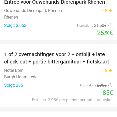
Entree voor Ouwehands Dierenpark Rhenen
19%
Ouwehands Dierenpark Rhenen
9.5
star
Rhenen
Solgt: 3.063
31
,50
€
Normalpris
25
€
,50
favorite_border
1 of 2 overnachtingen voor 2 + ontbijt + late
59%
check-out + portie bittergarnituur + fietskaart
Hotel Bom
9.5
star
Burgh-Haamstede
Solgt: 265
206€
Normalpris
85€
Eskl. ca. 3,95€ per person per nat i turistskat
favorite_border