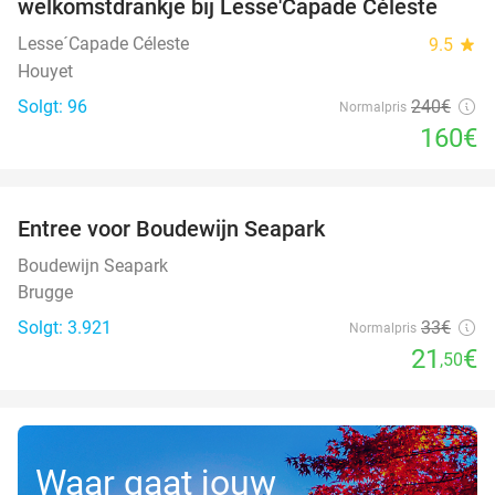
welkomstdrankje bij Lesse'Capade Céleste
Lesse´Capade Céleste
9.5
star
Houyet
Solgt: 96
240€
Normalpris
160€
favorite_border
Entree voor Boudewijn Seapark
35%
Boudewijn Seapark
Brugge
Solgt: 3.921
33€
Normalpris
21
€
,50
Waar gaat jouw