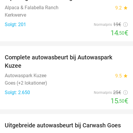
Alpaca & Falabella Ranch
9.2
star
Kerkwerve
Solgt: 201
19€
Normalpris
14
€
,50
favorite_border
Complete autowasbeurt bij Autowaspark
38%
Kuzee
Autowaspark Kuzee
9.5
star
Goes (+2 lokationer)
Solgt: 2.650
25€
Normalpris
15
€
,50
favorite_border
Uitgebreide autowasbeurt bij Carwash Goes
36%