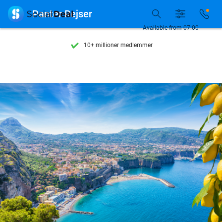
Se flere end 15.000 deals

Panter Rejser
Tilgængelig 7 dage om ugen
Available from 07:00
10+ millioner medlemmer
9,4
baseret på
205.972 anmeldelser
Se flere end 15.000 deals
Tilgængelig 7 dage om ugen
10+ millioner medlemmer