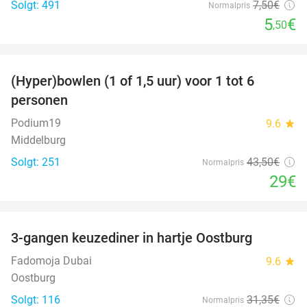
Solgt: 491
7
,50
€
Normalpris
5
€
,50
favorite_border
(Hyper)bowlen (1 of 1,5 uur) voor 1 tot 6
33%
personen
Podium19
9.6
star
Middelburg
Solgt: 251
43
,50
€
Normalpris
29€
favorite_border
3-gangen keuzediner in hartje Oostburg
44%
Fadomoja Dubai
9.6
star
Oostburg
Solgt: 116
31
,35
€
Normalpris