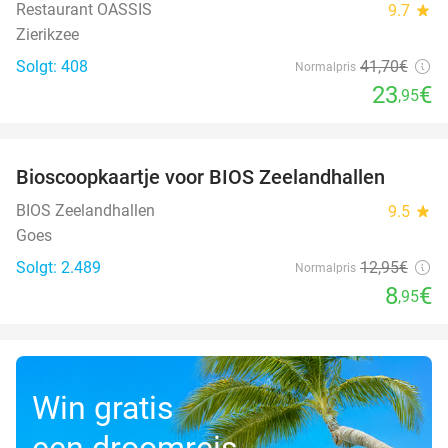
Restaurant OASSIS
9.7
star
Zierikzee
Solgt: 408
41
,70
€
Normalpris
23
€
,95
favorite_border
Bioscoopkaartje voor BIOS Zeelandhallen
31%
BIOS Zeelandhallen
9.5
star
Goes
Solgt: 2.489
12
,95
€
Normalpris
8
€
,95
Win gratis
een droomreis