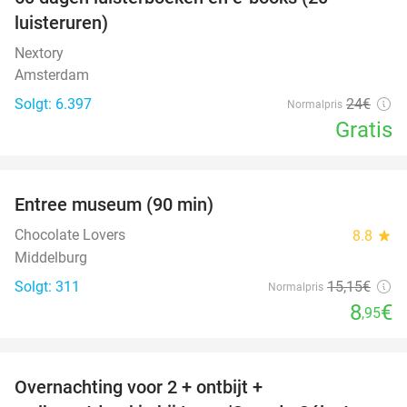
100%
luisteruren)
Nextory
Amsterdam
Solgt: 6.397
24€
Normalpris
Gratis
favorite_border
Entree museum (90 min)
41%
Chocolate Lovers
8.8
star
Middelburg
Solgt: 311
15
,15
€
Normalpris
8
€
,95
favorite_border
Overnachting voor 2 + ontbijt +
33%