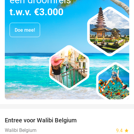
t.w.v. €3.000
Doe mee!
favorite_border
Entree voor Walibi Belgium
35%
Walibi Belgium
9.4
star