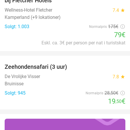
bij Fletcher Hotels
Wellness-Hotel Fletcher
7.4
star
Kamperland (+9 lokationer)
Solgt: 1.003
175€
Normalpris
79€
Eskl. ca. 3€ per person per nat i turistskat
favorite_border
Zeehondensafari (3 uur)
32%
De Vrolijke Visser
7.8
star
Bruinisse
Solgt: 945
28
,50
€
Normalpris
19
€
,50