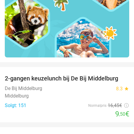
favorite_border
2-gangen keuzelunch bij De Bij Middelburg
42%
De Bij Middelburg
8.3
star
Middelburg
Solgt: 151
16
,45
€
Normalpris
9
€
,50
favorite_border