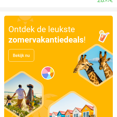
,95
Ontdek de leukste
zomervakantiedeals
!
Bekijk nu