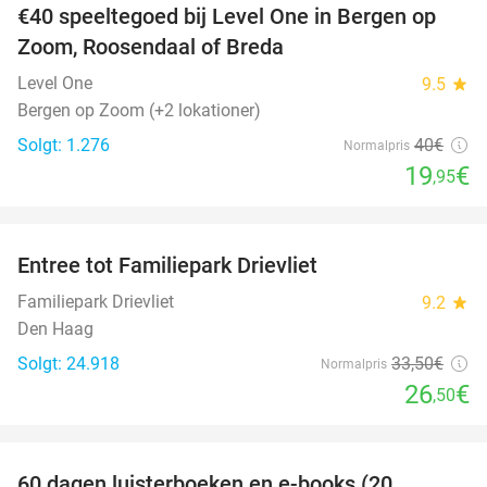
€40 speeltegoed bij Level One in Bergen op
50%
Zoom, Roosendaal of Breda
Level One
9.5
star
Bergen op Zoom (+2 lokationer)
Solgt: 1.276
40€
Normalpris
19
€
,95
favorite_border
Entree tot Familiepark Drievliet
21%
Familiepark Drievliet
9.2
star
Den Haag
Solgt: 24.918
33
,50
€
Normalpris
26
€
,50
favorite_border
60 dagen luisterboeken en e-books (20