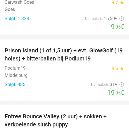
Carwash Goes
9.7
star
Goes
Solgt: 1.328
15
,50
€
Normalpris
9
€
,95
favorite_border
Prison Island (1 of 1,5 uur) + evt. GlowGolf (19
36%
holes) + bitterballen bij Podium19
Podium19
9.6
star
Middelburg
Solgt: 485
31€
Normalpris
19
€
,95
favorite_border
Entree Bounce Valley (2 uur) + sokken +
50%
verkoelende slush puppy