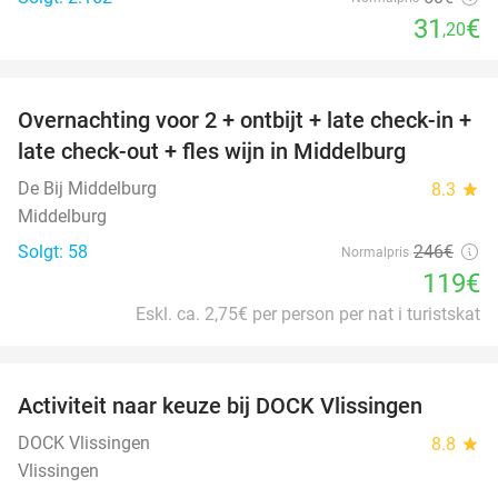
31
€
,20
favorite_border
Overnachting voor 2 + ontbijt + late check-in +
52%
late check-out + fles wijn in Middelburg
De Bij Middelburg
8.3
star
Middelburg
Solgt: 58
246€
Normalpris
119€
Eskl. ca. 2,75€ per person per nat i turistskat
favorite_border
Activiteit naar keuze bij DOCK Vlissingen
27%
DOCK Vlissingen
8.8
star
Vlissingen