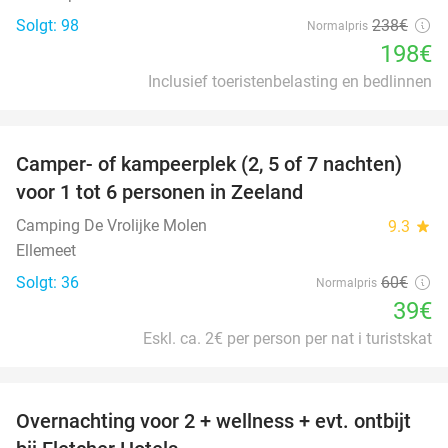
Solgt: 98
238€
Normalpris
198€
Inclusief toeristenbelasting en bedlinnen
favorite_border
Camper- of kampeerplek (2, 5 of 7 nachten)
35%
voor 1 tot 6 personen in Zeeland
Camping De Vrolijke Molen
9.3
star
Ellemeet
Solgt: 36
60€
Normalpris
39€
Eskl. ca. 2€ per person per nat i turistskat
favorite_border
Overnachting voor 2 + wellness + evt. ontbijt
55%