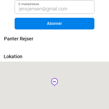
E-mailadresse
Abonnér
Panter Rejser
Lokation
hotel