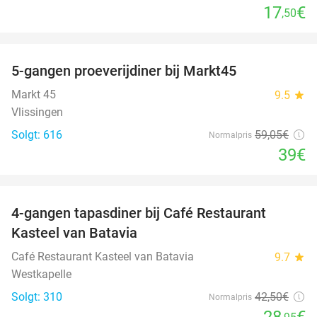
17
€
,50
favorite_border
5-gangen proeverijdiner bij Markt45
34%
Markt 45
9.5
star
Vlissingen
Solgt: 616
59
,05
€
Normalpris
39€
favorite_border
4-gangen tapasdiner bij Café Restaurant
32%
Kasteel van Batavia
Café Restaurant Kasteel van Batavia
9.7
star
Westkapelle
Solgt: 310
42
,50
€
Normalpris
28
€