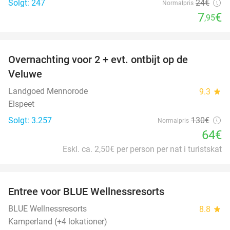
Solgt: 247
24€
Normalpris
7
€
,95
favorite_border
Overnachting voor 2 + evt. ontbijt op de
51%
Veluwe
Landgoed Mennorode
9.3
star
Elspeet
Solgt: 3.257
130€
Normalpris
64€
Eskl. ca. 2,50€ per person per nat i turistskat
favorite_border
Entree voor BLUE Wellnessresorts
48%
BLUE Wellnessresorts
8.8
star
Kamperland (+4 lokationer)