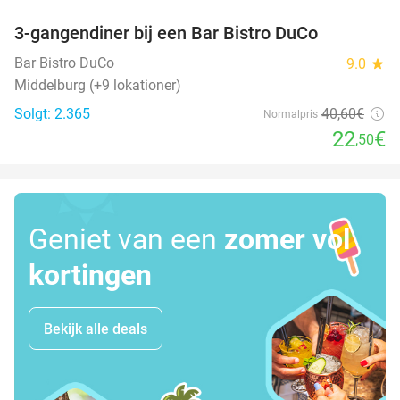
3-gangendiner bij een Bar Bistro DuCo
45%
Bar Bistro DuCo
9.0
star
Middelburg (+9 lokationer)
Solgt: 2.365
40
,60
€
Normalpris
22
€
,50
Geniet van een
zomer vol
kortingen
Bekijk alle deals