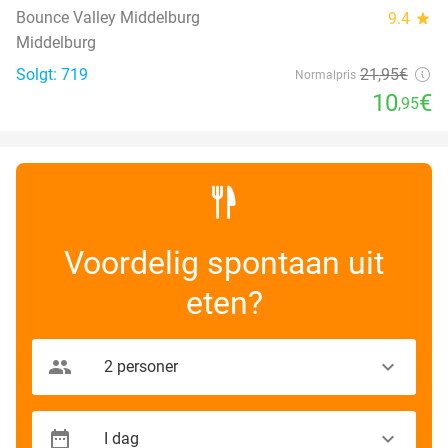
Bounce Valley Middelburg
9.4
star
Middelburg
Solgt: 719
21
,95
€
Normalpris
10
€
,95
Voordelig spontaan uit
eten?