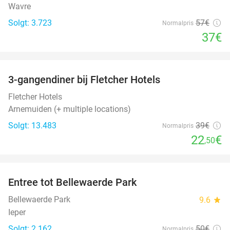
Wavre
Solgt: 3.723
57€
Normalpris
37€
favorite_border
3-gangendiner bij Fletcher Hotels
42%
Fletcher Hotels
Arnemuiden (+ multiple locations)
Solgt: 13.483
39€
Normalpris
22
€
,50
favorite_border
Entree tot Bellewaerde Park
38%
Bellewaerde Park
9.6
star
Ieper
Solgt: 2.162
50€
Normalpris