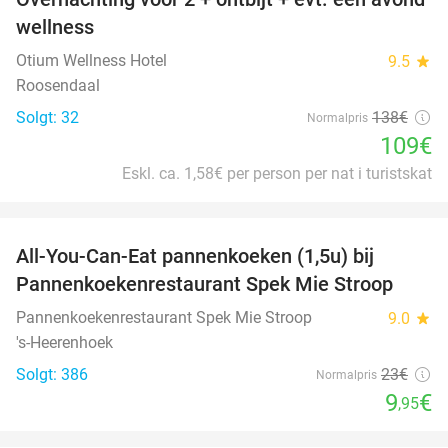
21%
wellness
Otium Wellness Hotel
9.5
star
Roosendaal
Solgt: 32
138€
Normalpris
109€
Eskl. ca. 1,58€ per person per nat i turistskat
favorite_border
All-You-Can-Eat pannenkoeken (1,5u) bij
57%
Pannenkoekenrestaurant Spek Mie Stroop
Pannenkoekenrestaurant Spek Mie Stroop
9.0
star
's-Heerenhoek
Solgt: 386
23€
Normalpris
9
€
,95
favorite_border