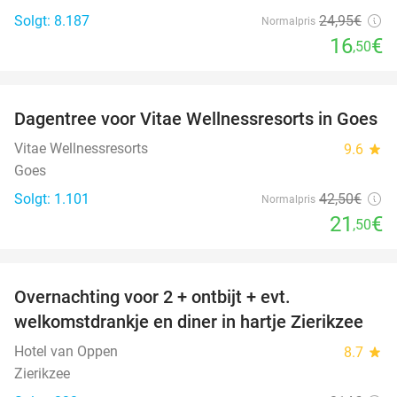
Solgt: 8.187
24
,95
€
Normalpris
16
€
,50
favorite_border
Dagentree voor Vitae Wellnessresorts in Goes
49%
Vitae Wellnessresorts
9.6
star
Goes
Solgt: 1.101
42
,50
€
Normalpris
21
€
,50
favorite_border
Overnachting voor 2 + ontbijt + evt.
49%
welkomstdrankje en diner in hartje Zierikzee
Hotel van Oppen
8.7
star
Zierikzee