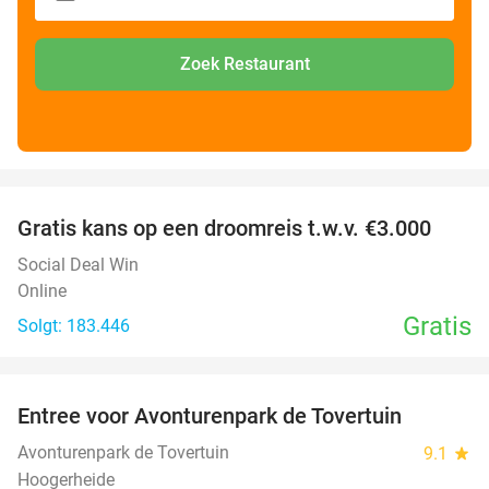
Zoek Restaurant
favorite_border
Gratis kans op een droomreis t.w.v. €3.000
Social Deal Win
Online
Gratis
Solgt: 183.446
favorite_border
Entree voor Avonturenpark de Tovertuin
34%
Avonturenpark de Tovertuin
9.1
star
Hoogerheide