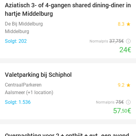
Aziatisch 3- of 4-gangen shared dining-diner in
36%
hartje Middelburg
De Bij Middelburg
8.3
star
Middelburg
Solgt: 202
37
,75
€
Normalpris
24€
favorite_border
Valetparking bij Schiphol
23%
CentraalParkeren
9.2
star
Aalsmeer (+1 location)
Solgt: 1.536
75€
Normalpris
57
€
,50
favorite_border
Overnachting voor 2 + ontbijt + evt. een avond