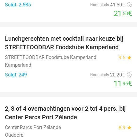
Solgt: 2.585
41
,50
€
Normalpris
21
€
,50
favorite_border
Lunchgerechten met cocktail naar keuze bij
41%
STREETFOODBAR Foodstube Kamperland
STREETFOODBAR Foodstube Kamperland
9.5
star
Kamperland
Solgt: 249
20
,20
€
Normalpris
11
€
,95
favorite_border
2, 3 of 4 overnachtingen voor 2 tot 4 pers. bij
17%
Center Parcs Port Zélande
Center Parcs Port Zélande
8.9
star
Ouddorp