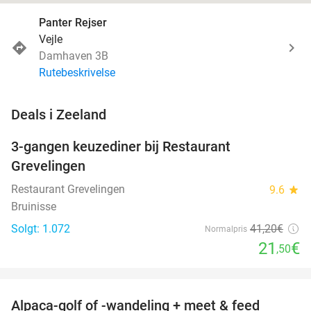
Panter Rejser
Vejle
Damhaven 3B
Rutebeskrivelse
favorite_border
Deals i Zeeland
3-gangen keuzediner bij Restaurant
48%
Grevelingen
Restaurant Grevelingen
9.6
star
Bruinisse
Solgt: 1.072
41
,20
€
Normalpris
21
€
,50
favorite_border
Alpaca-golf of -wandeling + meet & feed
24%