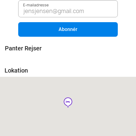
E-mailadresse
Abonnér
Panter Rejser
Lokation
hotel