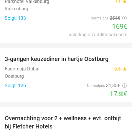
Parkhotel Valkenburg
9.1
star
Valkenburg
Solgt: 133
254€
Normalpris
169€
Including all additional costs
favorite_border
3-gangen keuzediner in hartje Oostburg
44%
Fadomoja Dubai
9.6
star
Oostburg
Solgt: 126
31
,35
€
Normalpris
17
€
,50
favorite_border
Overnachting voor 2 + wellness + evt. ontbijt
55%
bij Fletcher Hotels