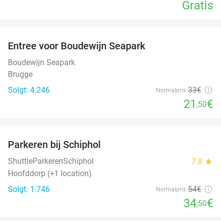
Gratis
favorite_border
Entree voor Boudewijn Seapark
35%
Boudewijn Seapark
Brugge
Solgt: 4.246
33€
Normalpris
21
€
,50
favorite_border
Parkeren bij Schiphol
36%
ShuttleParkerenSchiphol
7.8
star
Hoofddorp (+1 location)
Solgt: 1.746
54€
Normalpris
34
€
,50