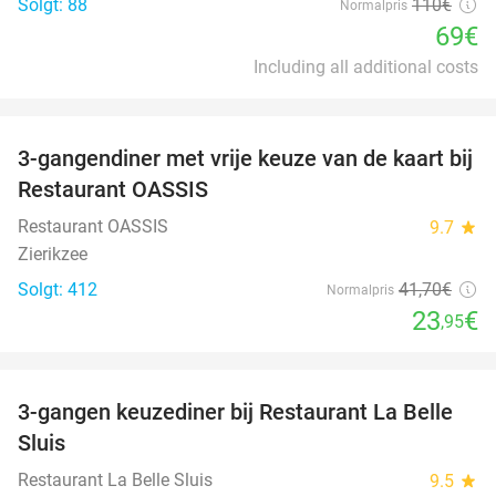
Solgt: 88
110€
Normalpris
69€
Including all additional costs
favorite_border
3-gangendiner met vrije keuze van de kaart bij
43%
Restaurant OASSIS
Restaurant OASSIS
9.7
star
Zierikzee
Solgt: 412
41
,70
€
Normalpris
23
€
,95
favorite_border
3-gangen keuzediner bij Restaurant La Belle
47%
Sluis
Restaurant La Belle Sluis
9.5
star