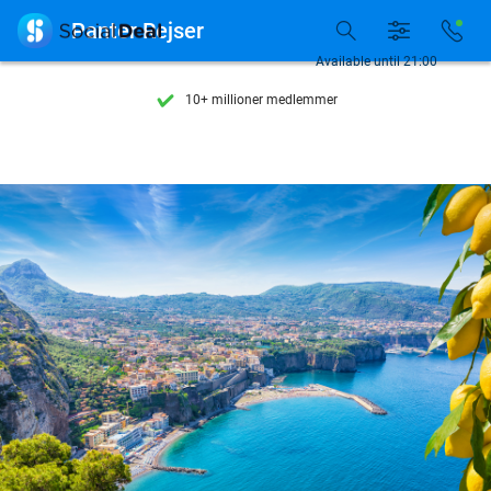
Se flere end 15.000 deals

Panter Rejser
Tilgængelig 7 dage om ugen
Available until 21:00
10+ millioner medlemmer
9,4
baseret på
206.147 anmeldelser
Se flere end 15.000 deals
Tilgængelig 7 dage om ugen
10+ millioner medlemmer