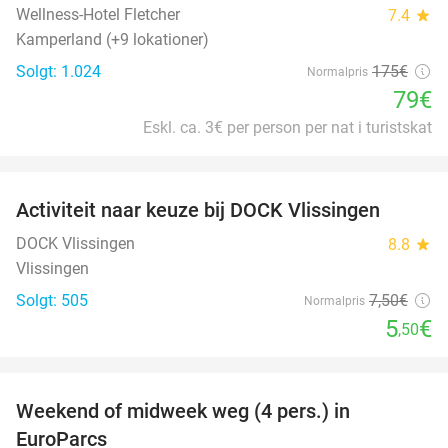
Wellness-Hotel Fletcher
7.4
star
Kamperland (+9 lokationer)
Solgt: 1.024
175€
Normalpris
79€
Eskl. ca. 3€ per person per nat i turistskat
favorite_border
Activiteit naar keuze bij DOCK Vlissingen
27%
DOCK Vlissingen
8.8
star
Vlissingen
Solgt: 505
7
,50
€
Normalpris
5
€
,50
favorite_border
Weekend of midweek weg (4 pers.) in
25%
EuroParcs