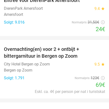
Entree voor DierenPark Amersfoort
24%
DierenPark Amersfoort
9.4
star
Amersfoort
Solgt: 9.016
31
,50
€
Normalpris
24€
favorite_border
Overnachting(en) voor 2 + ontbijt +
44%
bittergarnituur in Bergen op Zoom
City Hotel Bergen op Zoom
9.5
star
Bergen op Zoom
Solgt: 1.791
123€
Normalpris
69€
Eskl. ca. 4€ per person per nat i turistskat
favorite_border