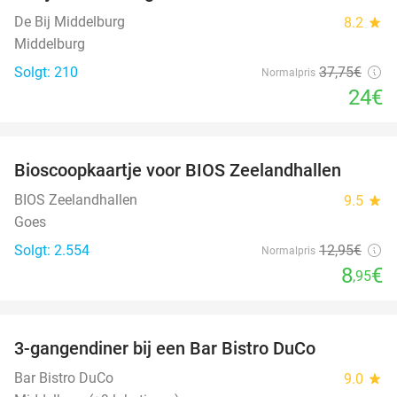
De Bij Middelburg
8.2
star
Middelburg
Solgt: 210
37
,75
€
Normalpris
24€
favorite_border
Bioscoopkaartje voor BIOS Zeelandhallen
31%
BIOS Zeelandhallen
9.5
star
Goes
Solgt: 2.554
12
,95
€
Normalpris
8
€
,95
favorite_border
3-gangendiner bij een Bar Bistro DuCo
45%
Bar Bistro DuCo
9.0
star