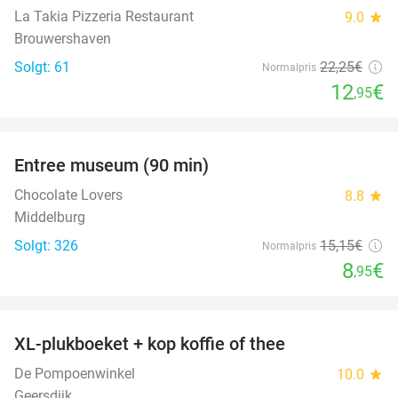
La Takia Pizzeria Restaurant
9.0
star
Brouwershaven
Solgt: 61
22
,25
€
Normalpris
12
€
,95
favorite_border
Entree museum (90 min)
41%
Chocolate Lovers
8.8
star
Middelburg
Solgt: 326
15
,15
€
Normalpris
8
€
,95
favorite_border
XL-plukboeket + kop koffie of thee
41%
De Pompoenwinkel
10.0
star
Geersdijk