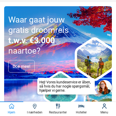
Waar gaat jouw
gratis droomreis
t.w.v. €3.000
naartoe?
Doe mee!
Hjem
I nærheden
Restauranter
Hoteller
Menu