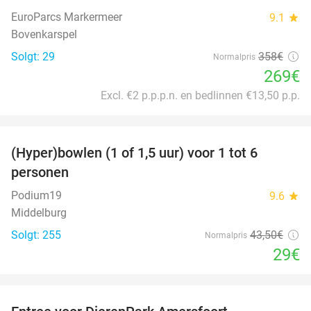
EuroParcs Markermeer
9.1
star
Bovenkarspel
Solgt: 29
358€
Normalpris
269€
Excl. €2 p.p.p.n. en bedlinnen €13,50 p.p.
favorite_border
(Hyper)bowlen (1 of 1,5 uur) voor 1 tot 6
33%
personen
Podium19
9.6
star
Middelburg
Solgt: 255
43
,50
€
Normalpris
29€
favorite_border