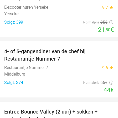
E-scooter huren Yerseke
9.7
star
Yerseke
Solgt: 399
35€
Normalpris
21
€
,50
favorite_border
4- of 5-gangendiner van de chef bij
33%
Restaurantje Nummer 7
Restaurantje Nummer 7
9.6
star
Middelburg
Solgt: 374
66€
Normalpris
44€
favorite_border
Entree Bounce Valley (2 uur) + sokken +
50%