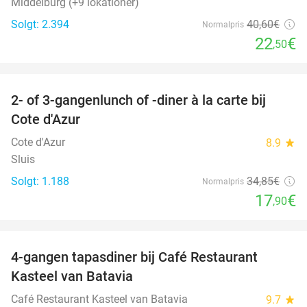
Middelburg (+9 lokationer)
Solgt: 2.394
40
,60
€
Normalpris
22
€
,50
favorite_border
2- of 3-gangenlunch of -diner à la carte bij
49%
Cote d'Azur
Cote d'Azur
8.9
star
Sluis
Solgt: 1.188
34
,85
€
Normalpris
17
€
,90
favorite_border
4-gangen tapasdiner bij Café Restaurant
32%
Kasteel van Batavia
Café Restaurant Kasteel van Batavia
9.7
star