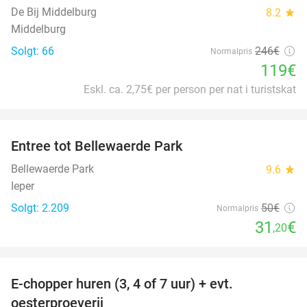
De Bij Middelburg
8.2
star
Middelburg
Solgt: 66
246€
Normalpris
119€
Eskl. ca. 2,75€ per person per nat i turistskat
favorite_border
Entree tot Bellewaerde Park
38%
Bellewaerde Park
9.6
star
Ieper
Solgt: 2.209
50€
Normalpris
31
€
,20
favorite_border
E-chopper huren (3, 4 of 7 uur) + evt.
39%
oesterproeverij