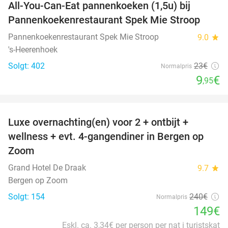
All-You-Can-Eat pannenkoeken (1,5u) bij
57%
Pannenkoekenrestaurant Spek Mie Stroop
Pannenkoekenrestaurant Spek Mie Stroop
9.0
star
's-Heerenhoek
Solgt: 402
23€
Normalpris
9
€
,95
favorite_border
Luxe overnachting(en) voor 2 + ontbijt +
38%
wellness + evt. 4-gangendiner in Bergen op
Zoom
Grand Hotel De Draak
9.7
star
Bergen op Zoom
Solgt: 154
240€
Normalpris
149€
Eskl. ca. 3,34€ per person per nat i turistskat