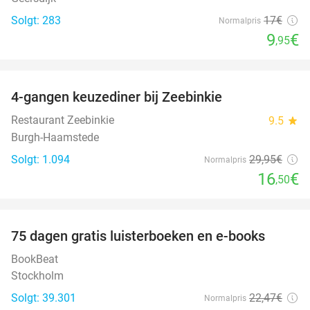
Solgt: 283
17€
Normalpris
9
€
,95
favorite_border
4-gangen keuzediner bij Zeebinkie
45%
Restaurant Zeebinkie
9.5
star
Burgh-Haamstede
Solgt: 1.094
29
,95
€
Normalpris
16
€
,50
favorite_border
100%
75 dagen gratis luisterboeken en e-books
BookBeat
Stockholm
Solgt: 39.301
22
,47
€
Normalpris