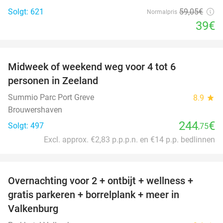
Solgt: 621
59
,05
€
Normalpris
39€
favorite_border
Midweek of weekend weg voor 4 tot 6
personen in Zeeland
Summio Parc Port Greve
8.9
star
Brouwershaven
244
€
Solgt: 497
,75
Excl. approx. €2,83 p.p.p.n. en €14 p.p. bedlinnen
favorite_border
Overnachting voor 2 + ontbijt + wellness +
33%
gratis parkeren + borrelplank + meer in
Valkenburg