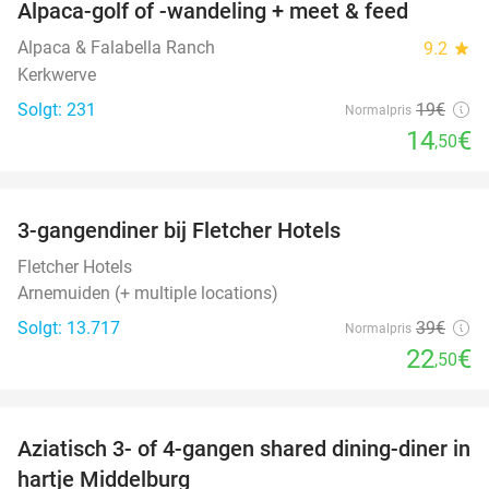
Alpaca-golf of -wandeling + meet & feed
24%
Alpaca & Falabella Ranch
9.2
star
Kerkwerve
Solgt: 231
19€
Normalpris
14
€
,50
favorite_border
3-gangendiner bij Fletcher Hotels
42%
Fletcher Hotels
Arnemuiden (+ multiple locations)
Solgt: 13.717
39€
Normalpris
22
€
,50
favorite_border
Aziatisch 3- of 4-gangen shared dining-diner in
36%
hartje Middelburg