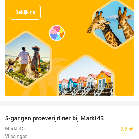
Bekijk nu
favorite_border
5-gangen proeverijdiner bij Markt45
34%
Markt 45
9.5
star
Vlissingen