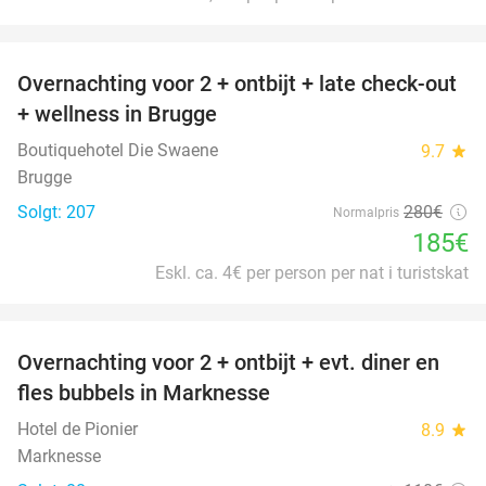
favorite_border
Overnachting voor 2 + ontbijt + late check-out
34%
+ wellness in Brugge
Boutiquehotel Die Swaene
9.7
star
Brugge
Solgt: 207
280€
Normalpris
185€
Eskl. ca. 4€ per person per nat i turistskat
favorite_border
Overnachting voor 2 + ontbijt + evt. diner en
37%
fles bubbels in Marknesse
Hotel de Pionier
8.9
star
Marknesse