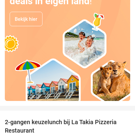
deals in eigen land
!
Bekijk hier
favorite_border
2-gangen keuzelunch bij La Takia Pizzeria
42%
Restaurant