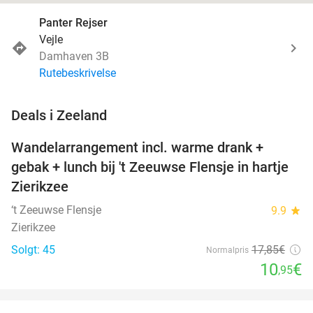
Panter Rejser
Vejle
Damhaven 3B
Rutebeskrivelse
favorite_border
Deals i Zeeland
Wandelarrangement incl. warme drank +
39%
NYT I
gebak + lunch bij 't Zeeuwse Flensje in hartje
DAG
Zierikzee
‘t Zeeuwse Flensje
9.9
star
Zierikzee
Solgt: 45
17
,85
€
Normalpris
10
€
,95
favorite_border