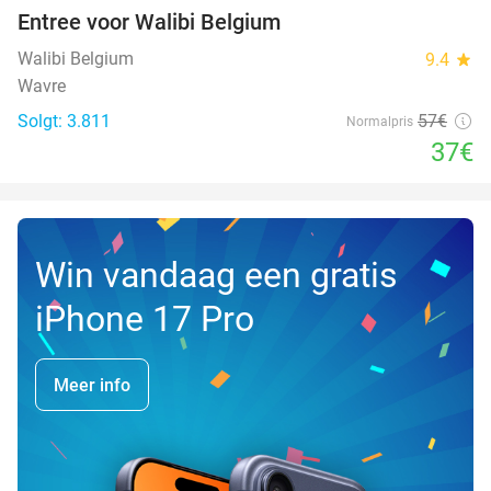
Entree voor Walibi Belgium
35%
Walibi Belgium
9.4
star
Wavre
Solgt: 3.811
57€
Normalpris
37€
Win vandaag een gratis
iPhone 17 Pro
Meer info