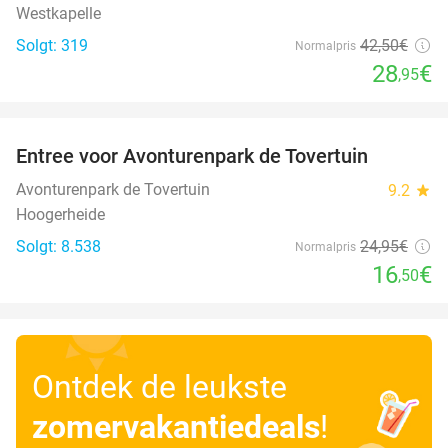
Westkapelle
Solgt: 319
42
,50
€
Normalpris
28
€
,95
favorite_border
Entree voor Avonturenpark de Tovertuin
34%
Avonturenpark de Tovertuin
9.2
star
Hoogerheide
Solgt: 8.538
24
,95
€
Normalpris
16
€
,50
Ontdek de leukste
zomervakantiedeals
!