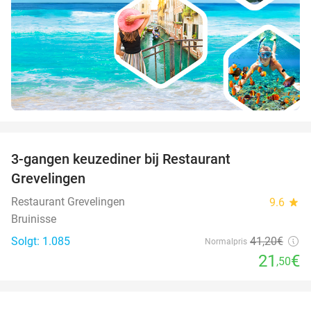
favorite_border
3-gangen keuzediner bij Restaurant
48%
Grevelingen
Restaurant Grevelingen
9.6
star
Bruinisse
Solgt: 1.085
41
,20
€
Normalpris
21
€
,50
favorite_border