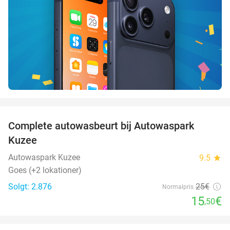
favorite_border
Complete autowasbeurt bij Autowaspark
38%
Kuzee
Autowaspark Kuzee
9.5
star
Goes (+2 lokationer)
Solgt: 2.876
25€
Normalpris
15
€
,50
favorite_border