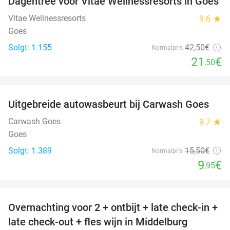
Dagentree voor Vitae Wellnessresorts in Goes
49%
Vitae Wellnessresorts
9.6
star
Goes
Solgt: 1.155
42
,50
€
Normalpris
21
€
,50
favorite_border
Uitgebreide autowasbeurt bij Carwash Goes
36%
Carwash Goes
9.7
star
Goes
Solgt: 1.389
15
,50
€
Normalpris
9
€
,95
favorite_border
Overnachting voor 2 + ontbijt + late check-in +
52%
late check-out + fles wijn in Middelburg