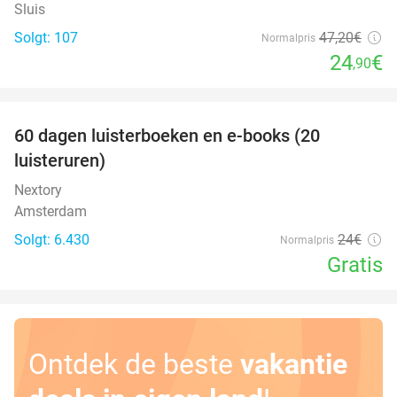
Sluis
Solgt: 107
47
,20
€
Normalpris
24
€
,90
favorite_border
100%
60 dagen luisterboeken en e-books (20
luisteruren)
Nextory
Amsterdam
Solgt: 6.430
24€
Normalpris
Gratis
Ontdek de beste
vakantie