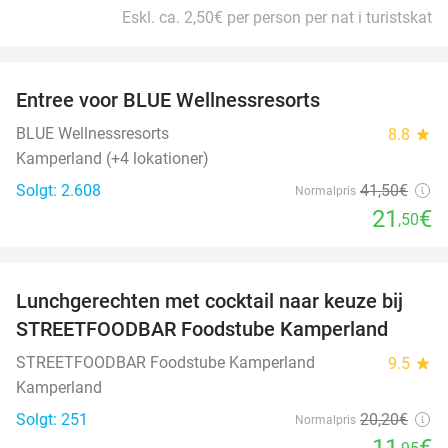
Eskl. ca. 2,50€ per person per nat i turistskat
favorite_border
Entree voor BLUE Wellnessresorts
48%
BLUE Wellnessresorts
8.8
star
Kamperland (+4 lokationer)
Solgt: 2.608
41
,50
€
Normalpris
21
€
,50
favorite_border
Lunchgerechten met cocktail naar keuze bij
41%
STREETFOODBAR Foodstube Kamperland
STREETFOODBAR Foodstube Kamperland
9.5
star
Kamperland
Solgt: 251
20
,20
€
Normalpris
11
€