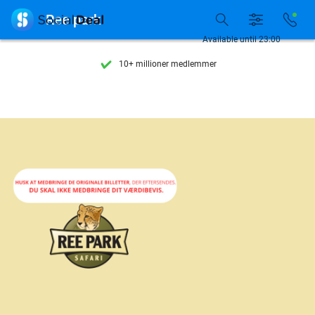
Se flere end 15.000 deals

Ree park
Tilgængelig 7 dage om ugen
Available until 23:00
10+ millioner medlemmer
9,4
baseret på
206.043 anmeldelser
Se flere end 15.000 deals
Tilgængelig 7 dage om ugen
10+ millioner medlemmer