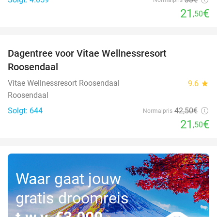
21
€
,50
favorite_border
Dagentree voor Vitae Wellnessresort
49%
Roosendaal
Vitae Wellnessresort Roosendaal
9.6
star
Roosendaal
Solgt: 644
42
,50
€
Normalpris
21
€
,50
Waar gaat jouw
gratis droomreis