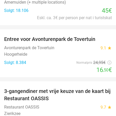
Arnemuiden (+ multiple locations)
45€
Solgt: 18.106
Eskl. ca. 3€ per person per nat i turistskat
favorite_border
Entree voor Avonturenpark de Tovertuin
34%
Avonturenpark de Tovertuin
9.1
star
Hoogerheide
Solgt: 8.384
24
,95
€
Normalpris
16
€
,50
favorite_border
3-gangendiner met vrije keuze van de kaart bij
43%
Restaurant OASSIS
Restaurant OASSIS
9.7
star
Zierikzee