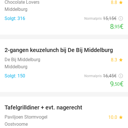
Chocolate Lovers
8.8
star
Middelburg
Solgt: 316
15
,15
€
Normalpris
8
€
,95
favorite_border
2-gangen keuzelunch bij De Bij Middelburg
42%
De Bij Middelburg
8.3
star
Middelburg
Solgt: 150
16
,45
€
Normalpris
9
€
,50
favorite_border
Tafelgrilldiner + evt. nagerecht
36%
Paviljoen Stormvogel
10.0
star
Oostvoorne