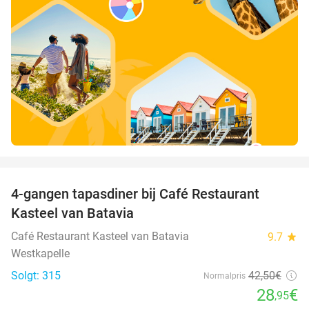
favorite_border
4-gangen tapasdiner bij Café Restaurant
32%
Kasteel van Batavia
Café Restaurant Kasteel van Batavia
9.7
star
Westkapelle
Solgt: 315
42
,50
€
Normalpris
28
€
,95