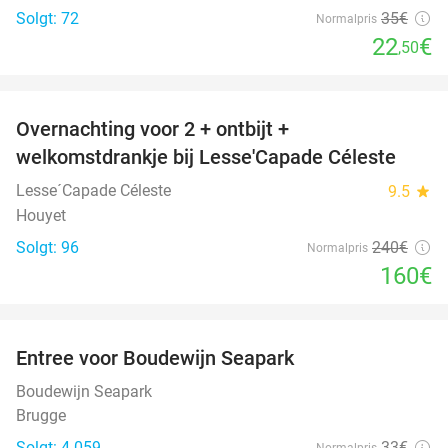
Solgt: 72
35€
Normalpris
22
€
,50
favorite_border
Overnachting voor 2 + ontbijt +
33%
welkomstdrankje bij Lesse'Capade Céleste
Lesse´Capade Céleste
9.5
star
Houyet
Solgt: 96
240€
Normalpris
160€
favorite_border
Entree voor Boudewijn Seapark
35%
Boudewijn Seapark
Brugge
Solgt: 4.059
33€
Normalpris