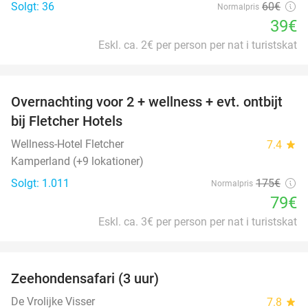
Solgt: 36
60€
Normalpris
39€
Eskl. ca. 2€ per person per nat i turistskat
favorite_border
Overnachting voor 2 + wellness + evt. ontbijt
55%
bij Fletcher Hotels
Wellness-Hotel Fletcher
7.4
star
Kamperland (+9 lokationer)
Solgt: 1.011
175€
Normalpris
79€
Eskl. ca. 3€ per person per nat i turistskat
favorite_border
Zeehondensafari (3 uur)
32%
De Vrolijke Visser
7.8
star