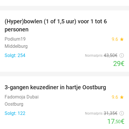
favorite_border
(Hyper)bowlen (1 of 1,5 uur) voor 1 tot 6
33%
personen
Podium19
9.6
star
Middelburg
Solgt: 254
43
,50
€
Normalpris
29€
favorite_border
3-gangen keuzediner in hartje Oostburg
44%
Fadomoja Dubai
9.6
star
Oostburg
Solgt: 122
31
,35
€
Normalpris
17
€
,50