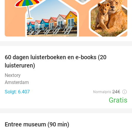
favorite_border
100%
60 dagen luisterboeken en e-books (20
luisteruren)
Nextory
Amsterdam
Solgt: 6.407
24€
Normalpris
Gratis
favorite_border
Entree museum (90 min)
41%