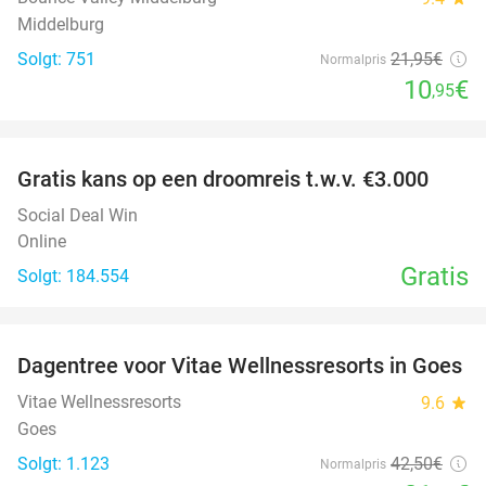
Middelburg
Solgt: 751
21
,95
€
Normalpris
10
€
,95
favorite_border
Gratis kans op een droomreis t.w.v. €3.000
Social Deal Win
Online
Gratis
Solgt: 184.554
favorite_border
Dagentree voor Vitae Wellnessresorts in Goes
49%
Vitae Wellnessresorts
9.6
star
Goes
Solgt: 1.123
42
,50
€
Normalpris