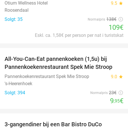
Otium Wellness Hotel
9.5
star
Roosendaal
Solgt: 35
138€
Normalpris
109€
Eskl. ca. 1,58€ per person per nat i turistskat
favorite_border
All-You-Can-Eat pannenkoeken (1,5u) bij
57%
Pannenkoekenrestaurant Spek Mie Stroop
Pannenkoekenrestaurant Spek Mie Stroop
9.0
star
's-Heerenhoek
Solgt: 394
23€
Normalpris
9
€
,95
favorite_border
3-gangendiner bij een Bar Bistro DuCo
45%