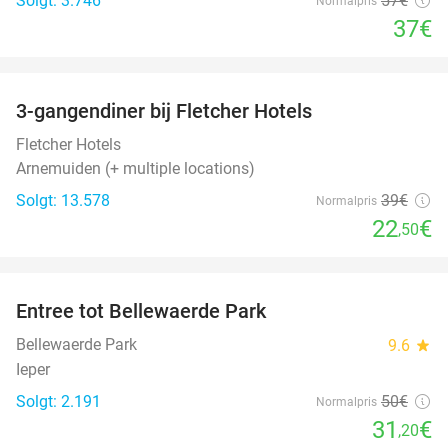
Solgt: 3.746
57€
Normalpris
37€
favorite_border
3-gangendiner bij Fletcher Hotels
42%
Fletcher Hotels
Arnemuiden (+ multiple locations)
Solgt: 13.578
39€
Normalpris
22
€
,50
favorite_border
Entree tot Bellewaerde Park
38%
Bellewaerde Park
9.6
star
Ieper
Solgt: 2.191
50€
Normalpris
31
€
,20