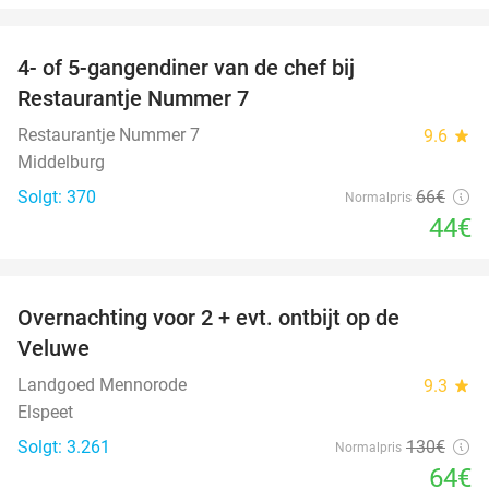
favorite_border
4- of 5-gangendiner van de chef bij
33%
Restaurantje Nummer 7
Restaurantje Nummer 7
9.6
star
Middelburg
Solgt: 370
66€
Normalpris
44€
favorite_border
Overnachting voor 2 + evt. ontbijt op de
51%
Veluwe
Landgoed Mennorode
9.3
star
Elspeet
Solgt: 3.261
130€
Normalpris
64€