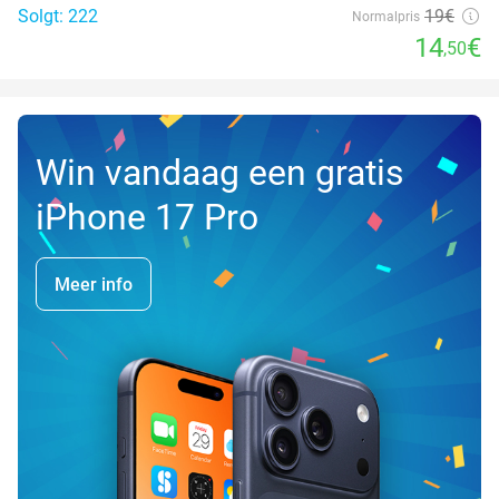
Solgt: 222
19€
Normalpris
14
€
,50
Win vandaag een gratis
iPhone 17 Pro
Meer info