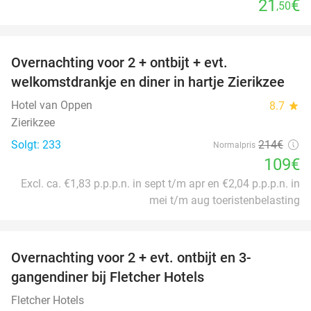
21
€
,50
favorite_border
Overnachting voor 2 + ontbijt + evt.
49%
welkomstdrankje en diner in hartje Zierikzee
Hotel van Oppen
8.7
star
Zierikzee
Solgt: 233
214€
Normalpris
109€
Excl. ca. €1,83 p.p.p.n. in sept t/m apr en €2,04 p.p.p.n. in
mei t/m aug toeristenbelasting
favorite_border
Overnachting voor 2 + evt. ontbijt en 3-
gangendiner bij Fletcher Hotels
Fletcher Hotels