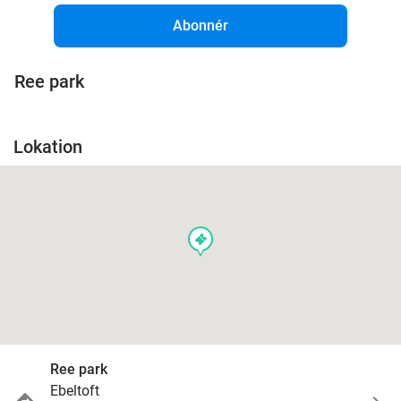
Abonnér
Ree park
Lokation
events
Ree park
Ebeltoft