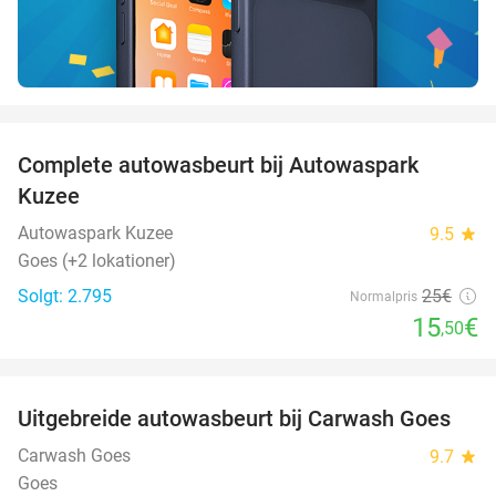
favorite_border
Complete autowasbeurt bij Autowaspark
38%
Kuzee
Autowaspark Kuzee
9.5
star
Goes (+2 lokationer)
Solgt: 2.795
25€
Normalpris
15
€
,50
favorite_border
Uitgebreide autowasbeurt bij Carwash Goes
36%
Carwash Goes
9.7
star
Goes