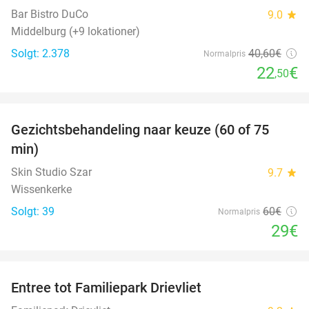
Bar Bistro DuCo
9.0
star
Middelburg (+9 lokationer)
Solgt: 2.378
40
,60
€
Normalpris
22
€
,50
favorite_border
Gezichtsbehandeling naar keuze (60 of 75
52%
min)
Skin Studio Szar
9.7
star
Wissenkerke
Solgt: 39
60€
Normalpris
29€
favorite_border
Entree tot Familiepark Drievliet
21%