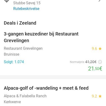
Stubbe Søvej 15
Rutebeskrivelse
favorite_border
Deals i Zeeland
3-gangen keuzediner bij Restaurant
48%
Grevelingen
Restaurant Grevelingen
9.6
star
Bruinisse
Solgt: 1.074
41
,20
€
Normalpris
21
€
,50
favorite_border
Alpaca-golf of -wandeling + meet & feed
24%
Alpaca & Falabella Ranch
9.2
star
Kerkwerve