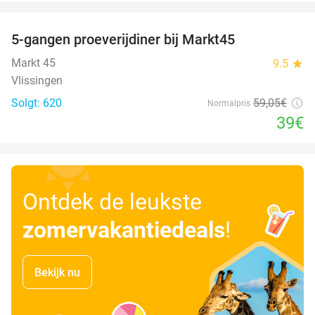
favorite_border
5-gangen proeverijdiner bij Markt45
34%
Markt 45
9.5
star
Vlissingen
Solgt: 620
59
,05
€
Normalpris
39€
Ontdek de leukste
zomervakantiedeals
!
Bekijk nu