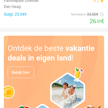
Familiepark Drievliet
9.2
star
Den Haag
Solgt: 25.049
33
,50
€
Normalpris
26
€
,50
Ontdek de beste
vakantie
deals in eigen land
!
Bekijk hier