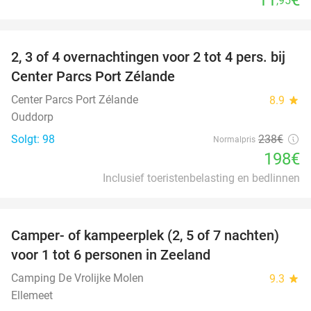
,95
favorite_border
2, 3 of 4 overnachtingen voor 2 tot 4 pers. bij
17%
Center Parcs Port Zélande
Center Parcs Port Zélande
8.9
star
Ouddorp
Solgt: 98
238€
Normalpris
198€
Inclusief toeristenbelasting en bedlinnen
favorite_border
Camper- of kampeerplek (2, 5 of 7 nachten)
35%
voor 1 tot 6 personen in Zeeland
Camping De Vrolijke Molen
9.3
star
Ellemeet