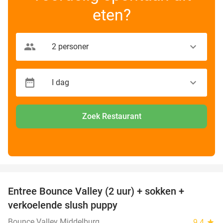
eten?
Zoek Restaurant
favorite_border
Entree Bounce Valley (2 uur) + sokken +
50%
verkoelende slush puppy
Bounce Valley Middelburg
9.4
star