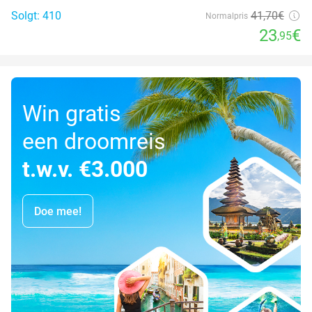
Solgt: 410
41
,70
€
Normalpris
23
€
,95
Win gratis
een droomreis
t.w.v. €3.000
Doe mee!