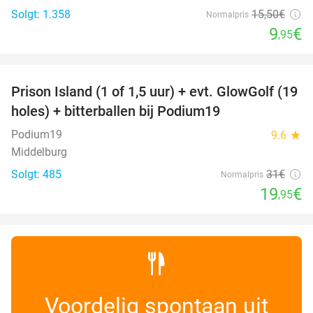
Solgt: 1.358
15
,50
€
Normalpris
9
€
,95
favorite_border
Prison Island (1 of 1,5 uur) + evt. GlowGolf (19
36%
holes) + bitterballen bij Podium19
Podium19
9.6
star
Middelburg
Solgt: 485
31€
Normalpris
19
€
,95
Voordelig spontaan uit