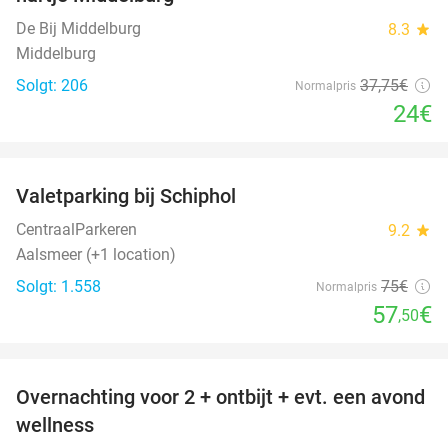
De Bij Middelburg
8.3
star
Middelburg
Solgt: 206
37
,75
€
Normalpris
24€
favorite_border
Valetparking bij Schiphol
23%
CentraalParkeren
9.2
star
Aalsmeer (+1 location)
Solgt: 1.558
75€
Normalpris
57
€
,50
favorite_border
Overnachting voor 2 + ontbijt + evt. een avond
21%
wellness