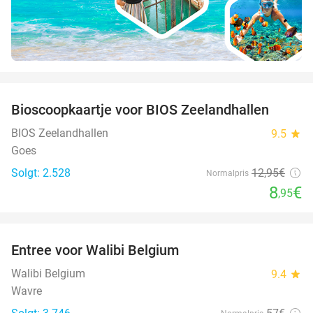
favorite_border
Bioscoopkaartje voor BIOS Zeelandhallen
31%
BIOS Zeelandhallen
9.5
star
Goes
Solgt: 2.528
12
,95
€
Normalpris
8
€
,95
favorite_border
Entree voor Walibi Belgium
35%
Walibi Belgium
9.4
star
Wavre