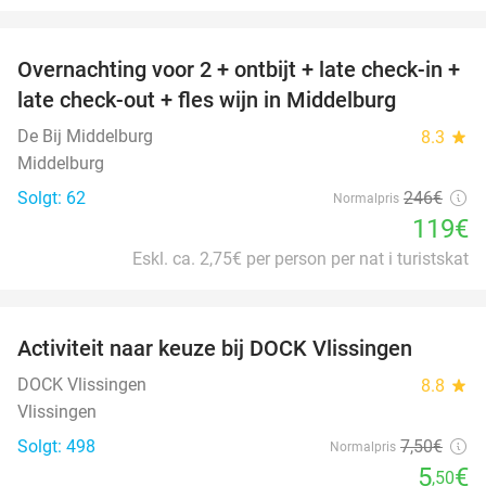
favorite_border
Overnachting voor 2 + ontbijt + late check-in +
52%
late check-out + fles wijn in Middelburg
De Bij Middelburg
8.3
star
Middelburg
Solgt: 62
246€
Normalpris
119€
Eskl. ca. 2,75€ per person per nat i turistskat
favorite_border
Activiteit naar keuze bij DOCK Vlissingen
27%
DOCK Vlissingen
8.8
star
Vlissingen
Solgt: 498
7
,50
€
Normalpris
5
€
,50