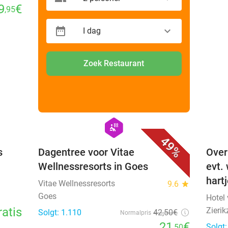
9
€
,95
I dag
Zoek Restaurant
favorite_border
favorite_border
hexagon
wellness
49%
s
Dagentree voor Vitae
Over
Wellnessresorts in Goes
evt.
hart
Vitae Wellnessresorts
9.6
star
Goes
Hotel
ratis
Zierik
Solgt: 1.110
42
,50
€
Normalpris
21
€
Solgt
,50