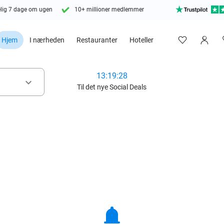
lig 7 dage om ugen
10+ millioner medlemmer
Hjem
I nærheden
Restauranter
Hoteller
13:19:26
keyboard_arrow_down
Til det nye Social Deals
notifications