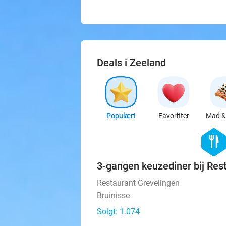
Deals i Zeeland
Populært
Favoritter
Mad & 
hexago
food
3-gangen keuzediner bij Res
Restaurant Grevelingen
Bruinisse
Solgt: 1.074