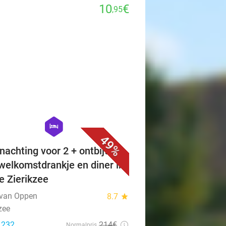
10
€
,95
favorite_border
hexagon
hotel
49%
nachting voor 2 + ontbijt +
 welkomstdrankje en diner in
je Zierikzee
 van Oppen
8.7
star
zee
: 232
214€
Normalpris