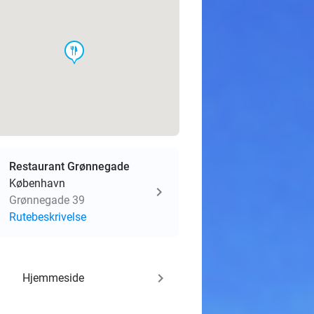
food
Restaurant Grønnegade
København
Grønnegade 39
Rutebeskrivelse
keyboard_arrow_right
Hjemmeside