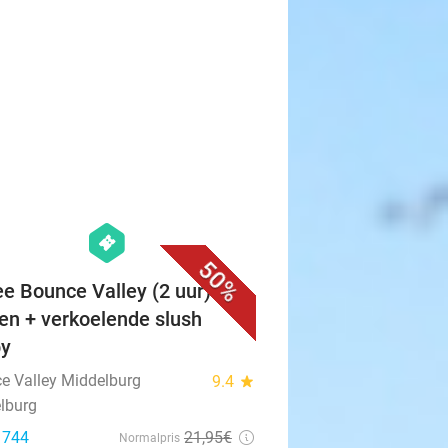
favorite_border
hexagon
events
50%
ee Bounce Valley (2 uur) +
en + verkoelende slush
py
e Valley Middelburg
9.4
star
lburg
: 744
21
,95
€
Normalpris