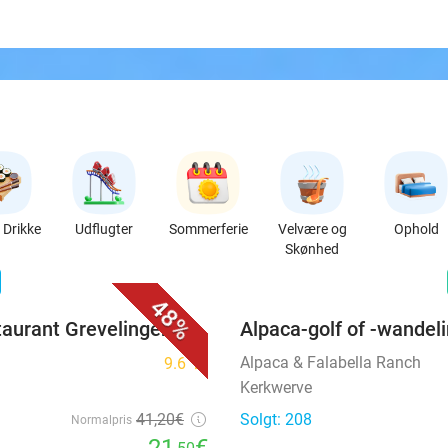
Drikke
Udflugter
Sommerferie
Velvære og
Ophold
Skønhed
favorite_border
n
48%
taurant Grevelingen
Alpaca-golf of -wandel
Alpaca & Falabella Ranch
9.6
star
Kerkwerve
41
,20
€
Solgt: 208
Normalpris
21
€
,50