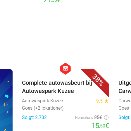
favorite_border
hexagon
store
38%
n
Complete autowasbeurt bij
Uitg
Autowaspark Kuzee
Car
Autowaspark Kuzee
Carwa
9.5
star
Goes (+2 lokationer)
Goes
Solgt: 2.732
25€
Solgt:
Normalpris
15
€
,50