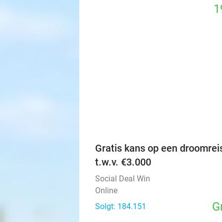
1
Gratis kans op een droomrei
t.w.v. €3.000
Social Deal Win
Online
G
Solgt: 184.151