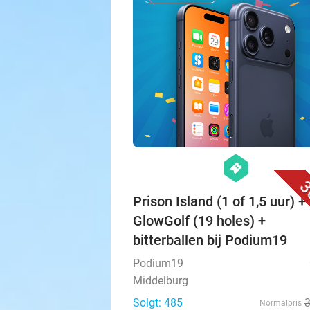
hexagon
events
3
Prison Island (1 of 1,5 uur) + 
GlowGolf (19 holes) +
bitterballen bij Podium19
Podium19
Middelburg
Solgt: 485
Normalpris